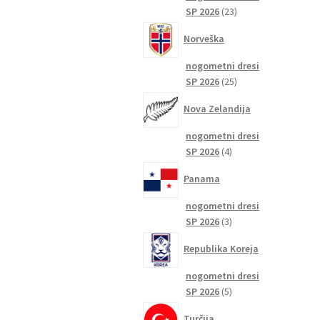
23
SP 2026
23
izdelkov
Norveška
nogometni dresi
25
SP 2026
25
izdelkov
Nova Zelandija
nogometni dresi
4
SP 2026
4
izdelki
Panama
nogometni dresi
3
SP 2026
3
izdelki
Republika Koreja
nogometni dresi
5
SP 2026
5
izdelkov
Turčija