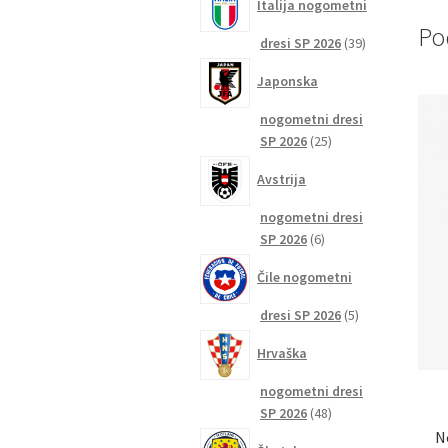
Italija nogometni
Po
39
dresi SP 2026
39
izdelkov
Japonska
nogometni dresi
25
SP 2026
25
izdelkov
Avstrija
nogometni dresi
6
SP 2026
6
izdelkov
Čile nogometni
5
dresi SP 2026
5
izdelkov
Hrvaška
nogometni dresi
48
SP 2026
48
izdelkov
N