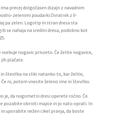
P ima precej dolgočasen dizajn z navadnim
odro-zelenimi poudarki.Ovratnik z V-
aj pa zelen. Logotip in stran dresa sta
grb se nahaja na sredini dresa, podobno kot
25.
 vsebuje nogavic privzeto. Če želite nogavice,
jih plačate.
n številka na sliki natanko to, kar želite,
 Če ni, potem vnesite želeno ime in številko.
ivo je, da nogometni dresi operete ročno. Če
ne pozabite obrniti majice in jo nato oprati. In
 in uporabite nežen cikel pranja, da boste