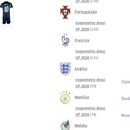
126
SP 2026
126
izdelkov
Portugalska
nogometni dresi
142
SP 2026
142
izdelkov
Francija
nogometni dresi
121
SP 2026
121
izdelkov
Anglija
nogometni dresi
Opi
59
SP 2026
59
izdelkov
Nemčija
Dod
nogometni dresi
74
SP 2026
74
Mnen
izdelkov
Mehika