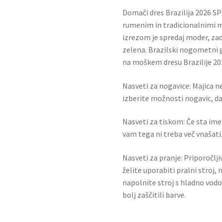
Domači dres Brazilija 2026 S
rumenim in tradicionalnimi m
izrezom je spredaj moder, zad
zelena. Brazilski nogometni 
na moškem dresu Brazilije 20
Nasveti za nogavice: Majica ne
izberite možnosti nogavic, da 
Nasveti za tiskom: Če sta ime i
vam tega ni treba več vnašati.
Nasveti za pranje: Priporočlj
želite uporabiti pralni stroj, 
napolnite stroj s hladno vodo
bolj zaščitili barve.