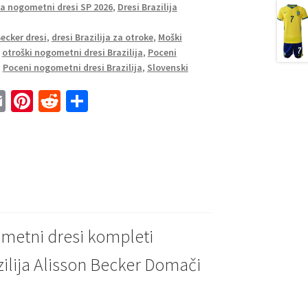
ja nogometni dresi SP 2026
,
Dresi Brazilija
ecker dresi
,
dresi Brazilija za otroke
,
Moški
,
otroški nogometni dresi Brazilija
,
Poceni
,
Poceni nogometni dresi Brazilija
,
Slovenski
E
Pi
R
S
m
nt
e
h
ai
er
d
ar
l
es
di
e
t
t
metni dresi kompleti
ilija Alisson Becker Domači