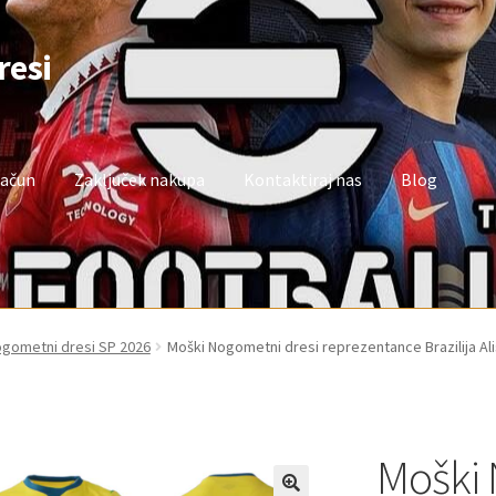
resi
račun
Zaključek nakupa
Kontaktiraj nas
Blog
oj račun
Trgovina
Zaključek nakupa
nogometni dresi SP 2026
Moški Nogometni dresi reprezentance Brazilija Al
Moški 