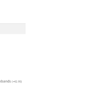
mbands
(
+
€
2.95
)