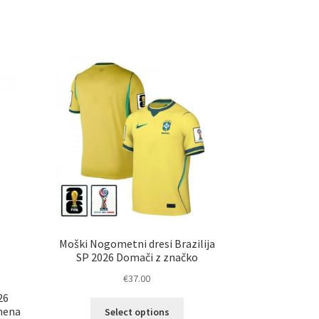
Moški Nogometni dresi Brazilija
SP 2026 Domači z značko
€
37.00
26
Ta
umena
Select options