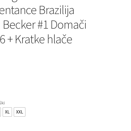
entance Brazilija
n Becker #1 Domači
6 + Kratke hlače
ški
XL
XXL