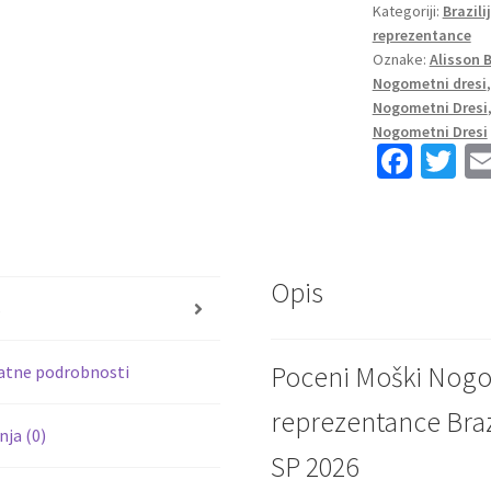
Kategoriji:
Brazili
Alisson
reprezentance
Becker
Oznake:
Alisson B
#1
Nogometni dresi
Domači
Nogometni Dresi
SP
Nogometni Dresi
2026
Fa
T
+
ce
wi
Kratke
b
tt
hlače
o
er
količina
Opis
o
s
k
Poceni Moški Nogo
atne podrobnosti
reprezentance Braz
ja (0)
SP 2026