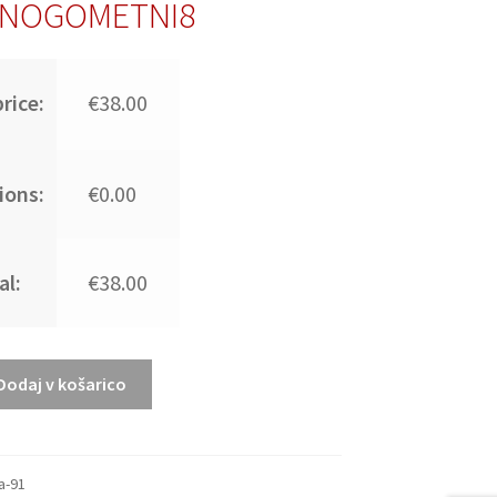
:NOGOMETNI8
rice:
€38.00
ions:
€0.00
al:
€38.00
Dodaj v košarico
ja-91