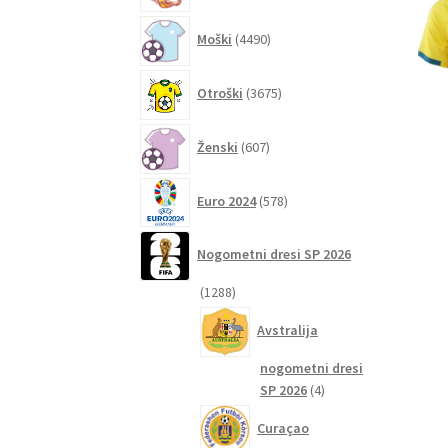
4490
Moški
4490
izdelkov
3675
Otroški
3675
izdelkov
607
Ženski
607
izdelkov
578
Euro 2024
578
izdelkov
Nogometni dresi SP 2026
1288
1288
izdelkov
Avstralija
nogometni dresi
4
SP 2026
4
izdelki
Curaçao