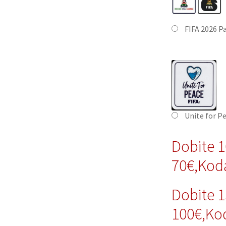
FIFA 2026 P
Unite for P
Dobite 
70€,Ko
Dobite 
100€,Ko