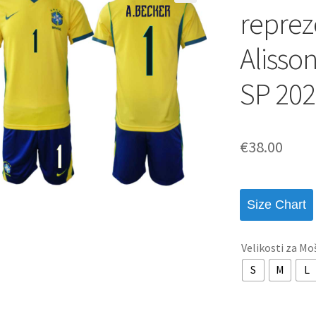
reprez
Alisso
SP 202
€
38.00
Size Chart
Velikosti za Mo
S
M
L