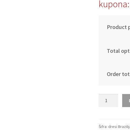
kupona
Product p
Total opt
Order tot
Moški
Nogometni
dresi
reprezentance
Brazilija
Šifra:
dresi Brazili