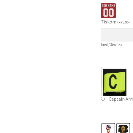
Tiskom
(
+
€
5.95
)
Imei / Številka
Captain Ar