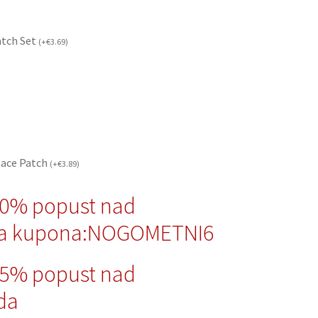
atch Set
(
+
€
3.69
)
eace Patch
(
+
€
3.89
)
10% popust nad
da kupona:NOGOMETNI6
15% popust nad
da