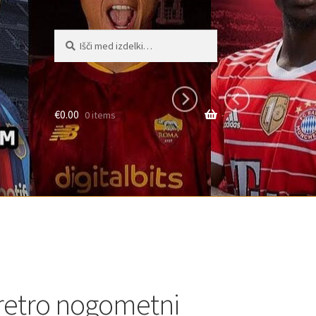
Išči:
Iskanje
€
0.00
0 items
retro nogometni