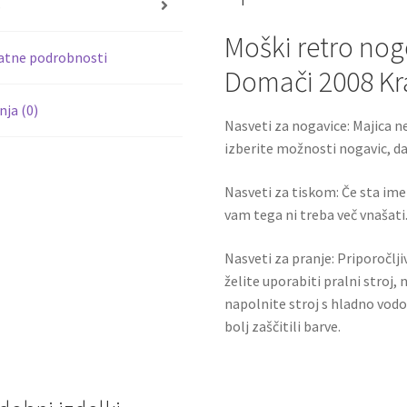
s
k
Moški retro nog
atne podrobnosti
Domači 2008 Kr
ja (0)
Nasveti za nogavice: Majica ne
izberite možnosti nogavic, da 
Nasveti za tiskom: Če sta ime i
vam tega ni treba več vnašati.
Nasveti za pranje: Priporočlj
želite uporabiti pralni stroj, 
napolnite stroj s hladno vodo
bolj zaščitili barve.