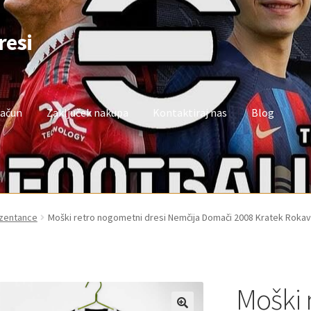
resi
račun
Zaključek nakupa
Kontaktiraj nas
Blog
oj račun
Trgovina
Zaključek nakupa
ezentance
Moški retro nogometni dresi Nemčija Domači 2008 Kratek Rokav
Moški 