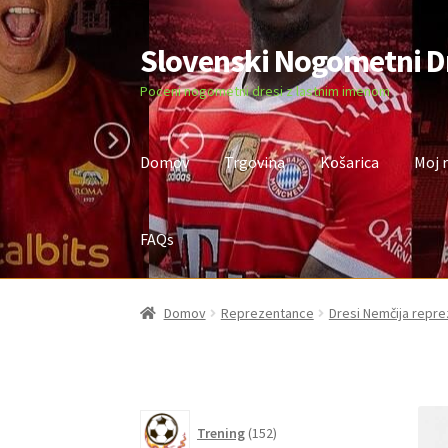
Slovenski Nogometni D
Skip
Skip
to
to
Poceni nogometni dresi z lastnim imenom
navigation
content
Domov
Trgovina
Košarica
Moj 
FAQs
Domov
Blog
FAQs
Kontaktiraj nas
Košarica
M
Domov
Reprezentance
Dresi Nemčija repr
152
Trening
152
izdelkov