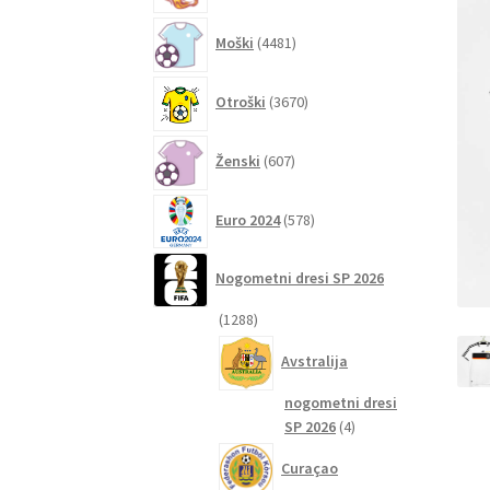
4481
Moški
4481
izdelkov
3670
Otroški
3670
izdelkov
607
Ženski
607
izdelkov
578
Euro 2024
578
izdelkov
Nogometni dresi SP 2026
1288
1288
izdelkov
Avstralija
nogometni dresi
4
SP 2026
4
izdelki
Curaçao