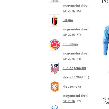
Po
nogometni dresi
35
SP 2026
35
izdelkov
Belgija
nogometni dresi
77
SP 2026
77
izdelkov
Kolumbija
nogometni dresi
44
SP 2026
44
izdelkov
ZDA nogometni
61
dresi SP 2026
61
izdelkov
Nizozemska
nogometni dresi
kom
32
SP 2026
32
Go
izdelkov