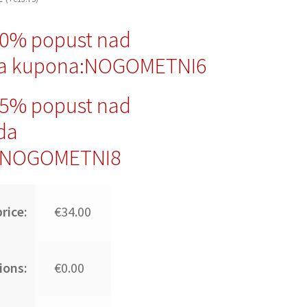
10% popust nad
da kupona:NOGOMETNI6
15% popust nad
da
:NOGOMETNI8
rice:
€34.00
ions:
€0.00