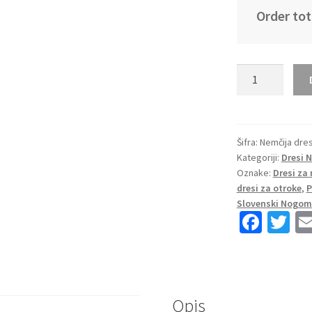
Order tot
Moški
retro
nogometni
dresi
Nemčija
Šifra:
Nemčija dres
Kategoriji:
Dresi 
Domači
Oznake:
Dresi za
2008
dresi za otroke
,
P
Kratek
Slovenski Nogome
Rokav
Fa
T
količina
ce
wi
b
tt
o
er
Opis
o