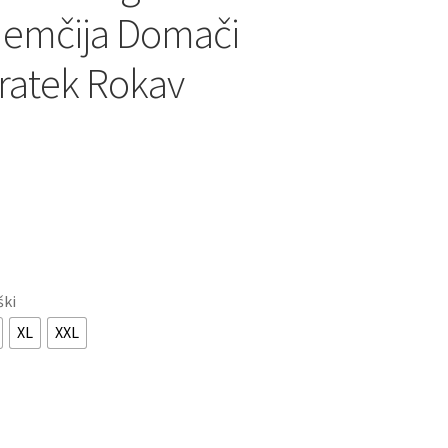
Nemčija Domači
ratek Rokav
ški
XL
XXL