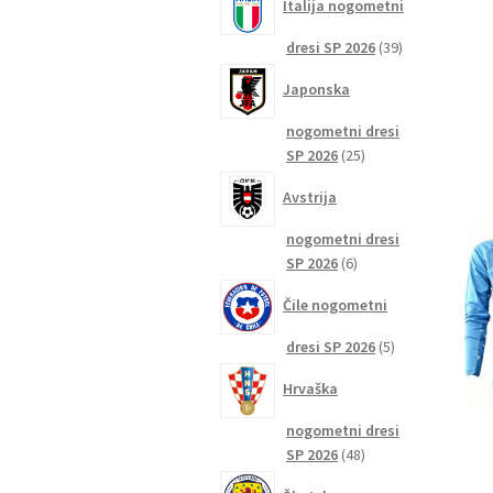
Italija nogometni
39
dresi SP 2026
39
izdelkov
Japonska
nogometni dresi
25
SP 2026
25
izdelkov
Avstrija
nogometni dresi
6
SP 2026
6
izdelkov
Čile nogometni
5
dresi SP 2026
5
izdelkov
Hrvaška
nogometni dresi
48
SP 2026
48
izdelkov