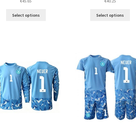
€
45.65
€
40.25
Ta
Ta
Select options
Select options
izdelek
izd
ima
im
več
ve
različic.
razl
Možnosti
Mož
lahko
lah
izberete
izb
na
na
strani
str
izdelka
izd