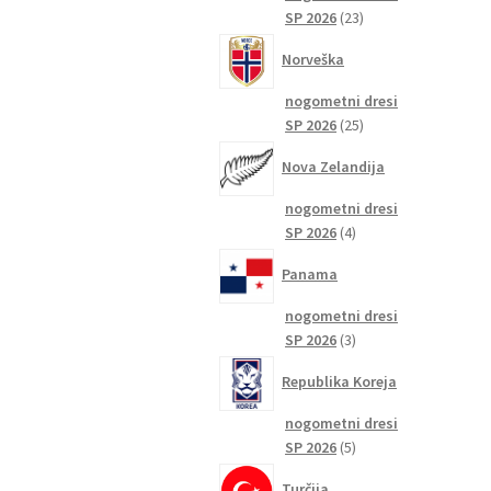
23
SP 2026
23
izdelkov
Norveška
nogometni dresi
25
SP 2026
25
izdelkov
Nova Zelandija
nogometni dresi
4
SP 2026
4
izdelki
Panama
nogometni dresi
3
SP 2026
3
izdelki
Republika Koreja
nogometni dresi
5
SP 2026
5
izdelkov
Turčija