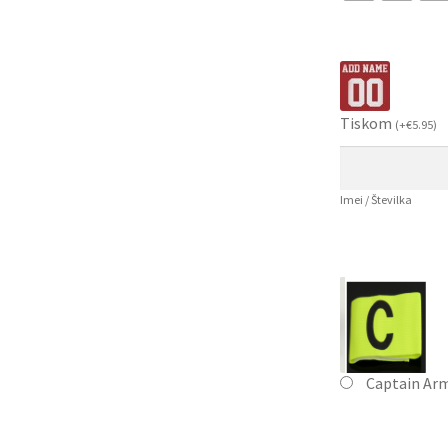
Tiskom
(
+
€
5.95
)
Imei / Številka
Captain Ar