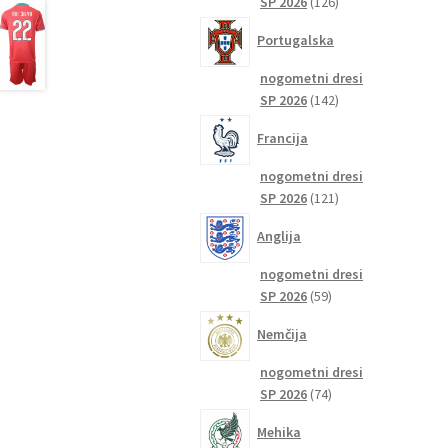
126
SP 2026
126
izdelkov
Portugalska
nogometni dresi
142
SP 2026
142
izdelkov
Francija
nogometni dresi
121
SP 2026
121
izdelkov
Anglija
nogometni dresi
59
SP 2026
59
izdelkov
Nemčija
nogometni dresi
74
SP 2026
74
izdelkov
Mehika