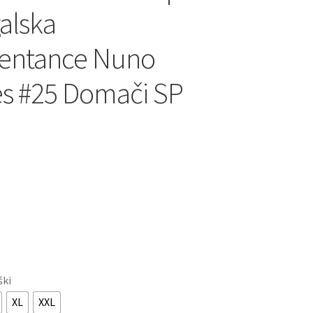
alska
zentance Nuno
s #25 Domači SP
ški
XL
XXL