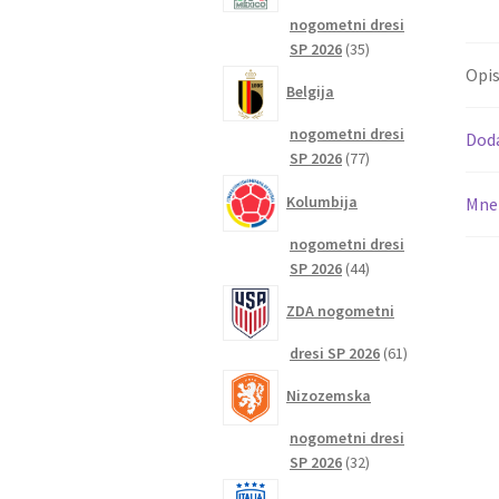
nogometni dresi
35
SP 2026
35
izdelkov
Opi
Belgija
nogometni dresi
Dod
77
SP 2026
77
izdelkov
Kolumbija
Mnen
nogometni dresi
44
SP 2026
44
izdelkov
ZDA nogometni
61
dresi SP 2026
61
izdelkov
Nizozemska
nogometni dresi
32
SP 2026
32
izdelkov