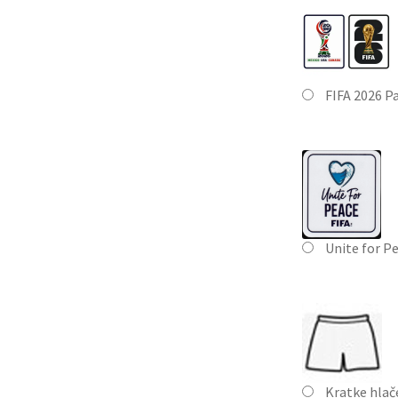
FIFA 2026 P
Unite for P
Kratke hla