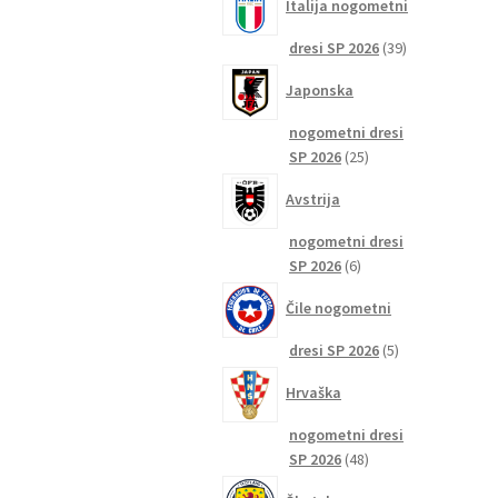
Italija nogometni
39
dresi SP 2026
39
izdelkov
Japonska
nogometni dresi
25
SP 2026
25
izdelkov
Avstrija
nogometni dresi
6
SP 2026
6
izdelkov
Čile nogometni
5
dresi SP 2026
5
izdelkov
Hrvaška
nogometni dresi
48
SP 2026
48
izdelkov