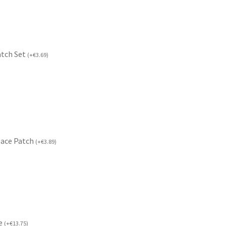
atch Set
(
+
€
3.69
)
eace Patch
(
+
€
3.89
)
če
(
+
€
13.75
)