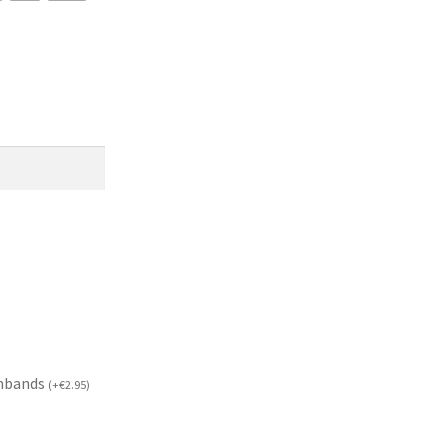
mbands
(
+
€
2.95
)