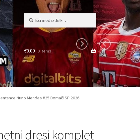
Išči:
Iskanje
€
0.00
0 items
zentance Nuno Mendes #25 Domači SP 2026
tni dresi komplet