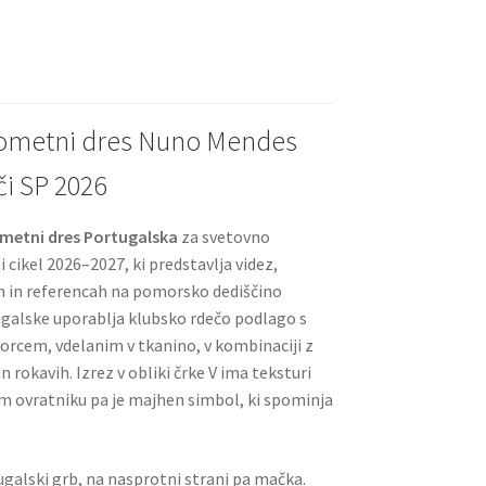
l
es
di
e
t
t
gometni dres Nuno Mendes
i SP 2026
metni dres Portugalska
za svetovno
cikel 2026–2027, ki predstavlja videz,
h in referencah na pomorsko dediščino
galske uporablja klubsko rdečo podlago s
orcem, vdelanim v tkanino, v kombinaciji z
rokavih. Izrez v obliki črke V ima teksturi
em ovratniku pa je majhen simbol, ki spominja
tugalski grb, na nasprotni strani pa mačka.