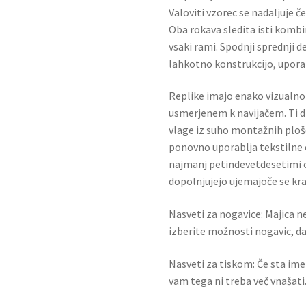
Valoviti vzorec se nadaljuje če
Oba rokava sledita isti kombi
vsaki rami. Spodnji sprednji 
lahkotno konstrukcijo, uporab
Replike imajo enako vizualno 
usmerjenem k navijačem. Ti dr
vlage iz suho montažnih plošč
ponovno uporablja tekstilne 
najmanj petindevetdesetimi o
dopolnjujejo ujemajoče se kra
Nasveti za nogavice: Majica ne
izberite možnosti nogavic, da 
Nasveti za tiskom: Če sta ime i
vam tega ni treba več vnašati.