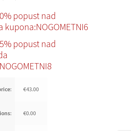
10% popust nad
da kupona:NOGOMETNI6
15% popust nad
da
:NOGOMETNI8
rice:
€43.00
ions:
€0.00