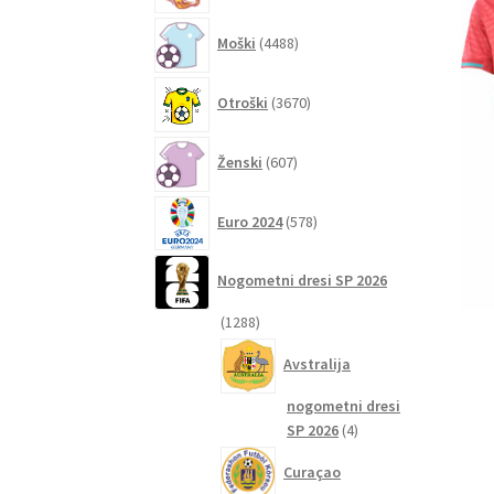
4488
Moški
4488
izdelkov
3670
Otroški
3670
izdelkov
607
Ženski
607
izdelkov
578
Euro 2024
578
izdelkov
Nogometni dresi SP 2026
1288
1288
izdelkov
Avstralija
nogometni dresi
4
SP 2026
4
izdelki
Curaçao