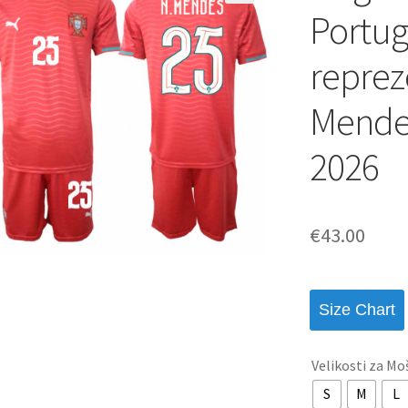
Portug
repre
Mende
2026
€
43.00
Size Chart
Velikosti za Mo
S
M
L