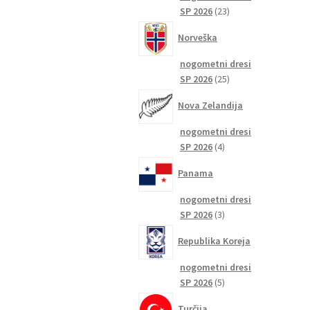
23
SP 2026
23
izdelkov
Norveška
nogometni dresi
25
SP 2026
25
izdelkov
Nova Zelandija
nogometni dresi
4
SP 2026
4
izdelki
Panama
nogometni dresi
3
SP 2026
3
izdelki
Republika Koreja
nogometni dresi
5
SP 2026
5
izdelkov
Turčija