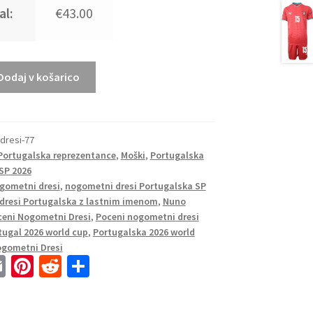
al:
€43.00
Dodaj v košarico
dresi-77
 Portugalska reprezentance
,
Moški
,
Portugalska
SP 2026
gometni dresi
,
nogometni dresi Portugalska SP
dresi Portugalska z lastnim imenom
,
Nuno
ceni Nogometni Dresi
,
Poceni nogometni dresi
tugal 2026 world cup
,
Portugalska 2026 world
ogometni Dresi
E
Pi
R
S
m
nt
e
h
ai
er
d
ar