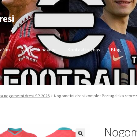
resi
račun
Zaključek nakupa
Kontaktiraj nas
Blog
oj račun
Trgovina
Zaključek nakupa
ka nogometni dresi SP 2026
Nogometni dresi komplet Portugalska repre
Nogome