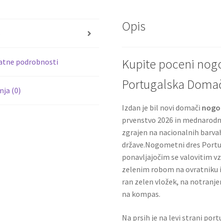
o
er
Opis
o
s
k
Kupite poceni no
atne podrobnosti
Portugalska Domač
ja (0)
Izdan je bil novi domači
nogo
prvenstvo 2026 in mednarodni 
zgrajen na nacionalnih barva
države.Nogometni dres Portu
ponavljajočim se valovitim vz
zelenim robom na ovratniku in 
ran zelen vložek, na notranj
na kompas.
Na prsih je na levi strani por