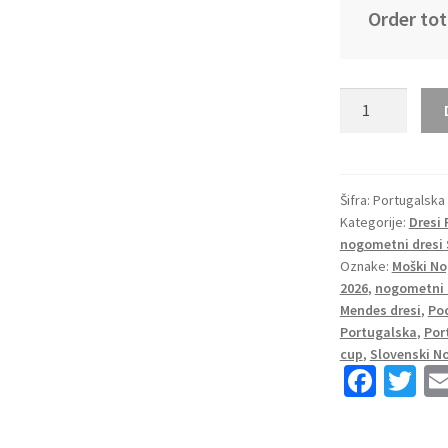
Order tot
Nogometni
dresi
komplet
Portugalska
reprezentance
Šifra:
Portugalska 
Kategorije:
Dresi
Nuno
nogometni dresi 
Mendes
Oznake:
Moški No
#25
2026
,
nogometni 
Domači
Mendes dresi
,
Po
SP
Portugalska
,
Por
2026
cup
,
Slovenski N
Fa
T
količina
ce
wi
b
tt