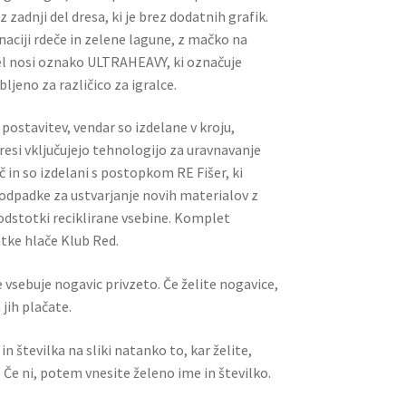
z zadnji del dresa, ki je brez dodatnih grafik.
naciji rdeče in zelene lagune, z mačko na
del nosi oznako ULTRAHEAVY, ki označuje
ljeno za različico za igralce.
postavitev, vendar so izdelane v kroju,
esi vključujejo tehnologijo za uravnavanje
 in so izdelani s postopkom RE Fišer, ki
odpadke za ustvarjanje novih materialov z
dstotki reciklirane vsebine. Komplet
tke hlače Klub Red.
 vsebuje nogavic privzeto. Če želite nogavice,
jih plačate.
n številka na sliki natanko to, kar želite,
 Če ni, potem vnesite želeno ime in številko.