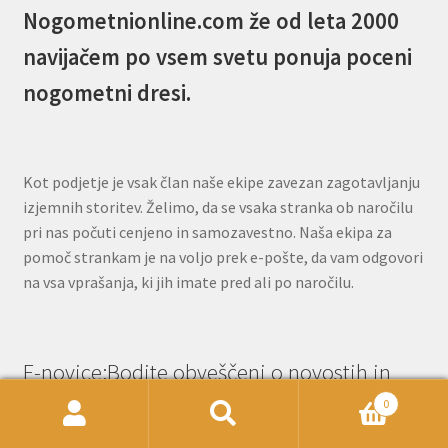
Nogometnionline.com že od leta 2000
navijačem po vsem svetu ponuja poceni
nogometni dresi.
Kot podjetje je vsak član naše ekipe zavezan zagotavljanju
izjemnih storitev. Želimo, da se vsaka stranka ob naročilu
pri nas počuti cenjeno in samozavestno. Naša ekipa za
pomoč strankam je na voljo prek e-pošte, da vam odgovori
na vsa vprašanja, ki jih imate pred ali po naročilu.
E-novice:Bodite obveščeni o novostih in
posebnih ponudbah!
0
Išči:
Iskanje