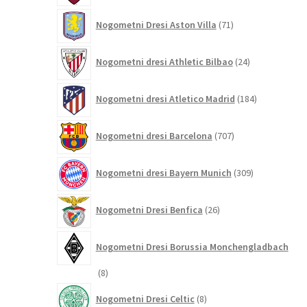
71
Nogometni Dresi Aston Villa
71
izdelkov
24
Nogometni dresi Athletic Bilbao
24
izdelkov
184
Nogometni dresi Atletico Madrid
184
izdelkov
707
Nogometni dresi Barcelona
707
izdelkov
309
Nogometni dresi Bayern Munich
309
izdelkov
26
Nogometni Dresi Benfica
26
izdelkov
Nogometni Dresi Borussia Monchengladbach
8
8
izdelkov
8
Nogometni Dresi Celtic
8
izdelkov