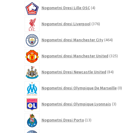
4
Nogometni Dresi Lille OSC
4
izdelki
376
Nogometni dresi Liverpool
376
izdelkov
464
Nogometni dresi Manchester City
464
izdelkov
325
Nogometni dresi Manchester United
325
izdelkov
84
Nogometni Dresi Newcastle United
84
izdelkov
0
Nogometni dresi Olympique De Marseille
0
izdelk
3
Nogometni dresi Olympique Lyonnais
3
izdelki
13
Nogometni Dresi Porto
13
izdelkov
443