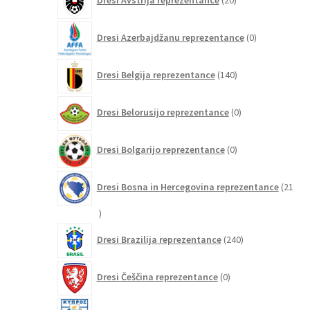
Dresi Avstrija reprezentance
20
izdelkov
0
Dresi Azerbajdžanu reprezentance
0
izdelkov
140
Dresi Belgija reprezentance
140
izdelkov
0
Dresi Belorusijo reprezentance
0
izdelkov
0
Dresi Bolgarijo reprezentance
0
izdelkov
Dresi Bosna in Hercegovina reprezentance
21
21
izdelkov
240
Dresi Brazilija reprezentance
240
izdelkov
0
Dresi Češčina reprezentance
0
izdelkov
0