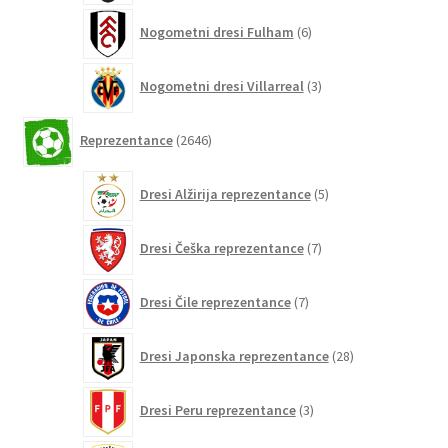
6
Nogometni dresi Fulham
6
izdelkov
3
Nogometni dresi Villarreal
3
izdelki
2646
Reprezentance
2646
izdelkov
5
Dresi Alžirija reprezentance
5
izdelkov
7
Dresi Češka reprezentance
7
izdelkov
7
Dresi Čile reprezentance
7
izdelkov
28
Dresi Japonska reprezentance
28
izdelkov
3
Dresi Peru reprezentance
3
izdelki