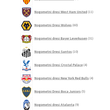
izdelkov
11
Nogometni dresi West Ham United
11
izdelkov
60
Nogometni Dresi Wolves
60
izdelkov
31
Nogometni dresi Bayer Leverkusen
31
izdelkov
10
Nogometni Dresi Santos
10
izdelkov
4
Nogometni Dresi Crystal Palace
4
izdelki
4
Nogometni dresi New York Red Bulls
4
izdelki
5
Nogometni Dresi Boca Juniors
5
izdelkov
9
Nogometni dresi Atalanta
9
izdelkov