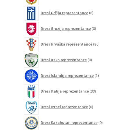
8
Dresi Grčija reprezentance
8
izdelkov
0
Dresi Gruzija reprezentance
0
izdelkov
86
Dresi Hrvaška reprezentance
86
izdelkov
0
Dresi Irska reprezentance
0
izdelkov
1
Dresi Islandija reprezentance
1
izdelek
99
Dresi Italija reprezentance
99
izdelkov
0
Dresi Izrael reprezentance
0
izdelkov
0
Dresi Kazahstan reprezentance
0
izdelkov