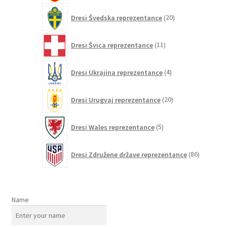
20
Dresi Švedska reprezentance
20
izdelkov
11
Dresi Švica reprezentance
11
izdelkov
4
Dresi Ukrajina reprezentance
4
izdelki
20
Dresi Urugvaj reprezentance
20
izdelkov
5
Dresi Wales reprezentance
5
izdelkov
86
Dresi Združene države reprezentance
86
izdelkov
Name