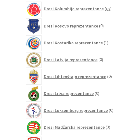
63
Dresi Kolumbija reprezentance
63
izdelkov
0
Dresi Kosovo reprezentance
0
izdelkov
1
Dresi Kostarika reprezentance
1
izdelek
0
Dresi Latvija reprezentance
0
izdelkov
0
Dresi Lihtenštajn reprezentance
0
izdelkov
0
Dresi Litva reprezentance
0
izdelkov
0
Dresi Luksemburg reprezentance
0
izdelkov
3
Dresi Madžarska reprezentance
3
izdelki
0