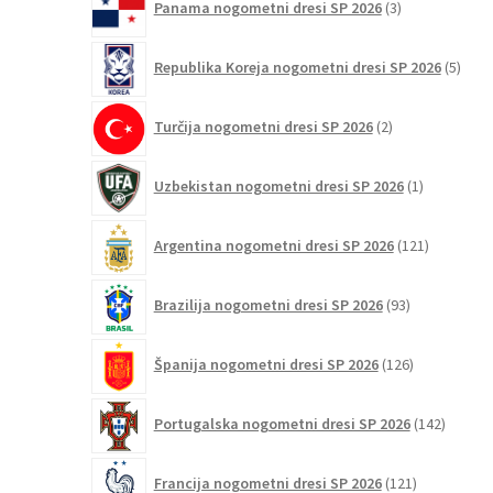
Panama nogometni dresi SP 2026
3
izdelki
5
Republika Koreja nogometni dresi SP 2026
5
izdel
2
Turčija nogometni dresi SP 2026
2
izdelka
1
Uzbekistan nogometni dresi SP 2026
1
izdelek
121
Argentina nogometni dresi SP 2026
121
izdelkov
93
Brazilija nogometni dresi SP 2026
93
izdelkov
126
Španija nogometni dresi SP 2026
126
izdelkov
142
Portugalska nogometni dresi SP 2026
142
izdelko
121
Francija nogometni dresi SP 2026
121
izdelkov