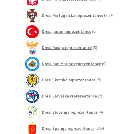
izdelkov
260
Dresi Portugalska reprezentance
260
izdelkov
6
Dresi puran reprezentance
6
izdelkov
0
Dresi Rusija reprezentance
0
izdelkov
0
Dresi San Marino reprezentance
0
izdelkov
9
Dresi Škotska reprezentance
9
izdelkov
2
Dresi Slovaška reprezentance
2
izdelka
4
Dresi Slovenija reprezentance
4
izdelki
265
Dresi Španija reprezentance
265
izdelkov