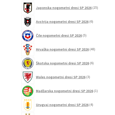
25
Japonska nogometni dresi SP 2026
25
izdelkov
6
Avstrija nogometni dresi SP 2026
6
izdelkov
5
Čile nogometni dresi SP 2026
5
izdelkov
48
Hrvaška nogometni dresi SP 2026
48
izdelkov
6
Škotska nogometni dresi SP 2026
6
izdelkov
3
Wales nogometni dresi SP 2026
3
izdelki
1
Madžarska nogometni dresi SP 2026
1
izdelek
4
Urugvaj nogometni dresi SP 2026
4
izdelki