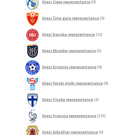
Dresi Ciper reprezentance
0
izdelkov
0
Dresi Črna gora reprezentance
0
izdelkov
32
Dresi Danska reprezentance
32
izdelkov
5
Dresi Ekvador reprezentance
5
izdelkov
0
Dresi Estonija reprezentance
0
izdelkov
0
Dresi Ferski otoki reprezentance
0
izdelkov
2
Dresi Finska reprezentance
2
izdelka
235
Dresi Francija reprezentance
235
izdelkov
0
Dresi Gibraltar reprezentance
0
izdelkov