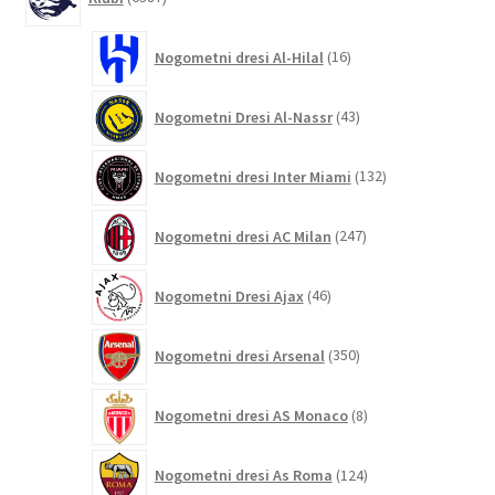
izdelkov
16
Nogometni dresi Al-Hilal
16
izdelkov
43
Nogometni Dresi Al-Nassr
43
izdelkov
132
Nogometni dresi Inter Miami
132
izdelkov
247
Nogometni dresi AC Milan
247
izdelkov
46
Nogometni Dresi Ajax
46
izdelkov
350
Nogometni dresi Arsenal
350
izdelkov
8
Nogometni dresi AS Monaco
8
izdelkov
124
Nogometni dresi As Roma
124
izdelkov