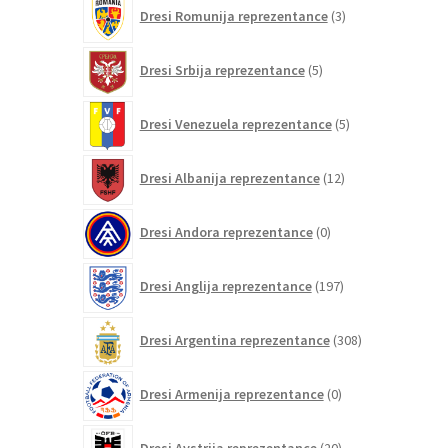
3
Dresi Romunija reprezentance
3
izdelki
5
Dresi Srbija reprezentance
5
izdelkov
5
Dresi Venezuela reprezentance
5
izdelkov
12
Dresi Albanija reprezentance
12
izdelkov
0
Dresi Andora reprezentance
0
izdelkov
197
Dresi Anglija reprezentance
197
izdelkov
308
Dresi Argentina reprezentance
308
izdelkov
0
Dresi Armenija reprezentance
0
izdelkov
20