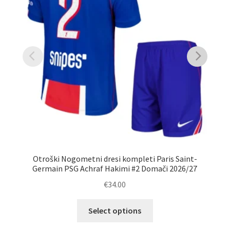
Otroški Nogometni dresi kompleti Paris Saint-
Germain PSG Achraf Hakimi #2 Domači 2026/27
€
34.00
Ta
Select options
izdelek