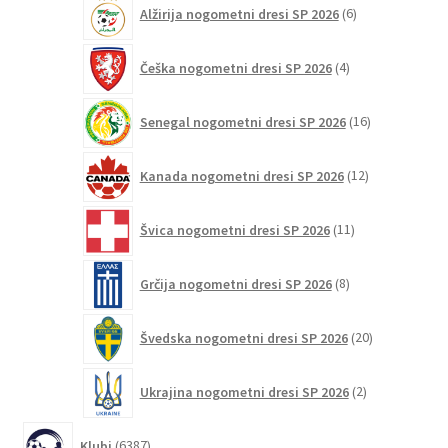
6
Alžirija nogometni dresi SP 2026
6
izdelkov
4
Češka nogometni dresi SP 2026
4
izdelki
16
Senegal nogometni dresi SP 2026
16
izdelkov
12
Kanada nogometni dresi SP 2026
12
izdelkov
11
Švica nogometni dresi SP 2026
11
izdelkov
8
Grčija nogometni dresi SP 2026
8
izdelkov
20
Švedska nogometni dresi SP 2026
20
izdelkov
2
Ukrajina nogometni dresi SP 2026
2
izdelka
6387
Klubi
6387