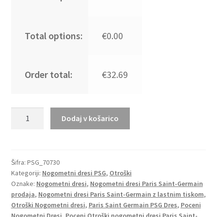
Total options:
€0.00
Order total:
€32.69
Nogometni
Dodaj v košarico
Dresi
za
otroke
Paris
Šifra:
PSG_70730
Kategoriji:
Nogometni dresi PSG
,
Otroški
Saint-
Oznake:
Nogometni dresi
,
Nogometni dresi Paris Saint-Germain
Germain
prodaja
,
Nogometni dresi Paris Saint-Germain z lastnim tiskom
,
PSG
Otroški Nogometni dresi
,
Paris Saint Germain PSG Dres
,
Poceni
Vratar
Nogometni Dresi
,
Poceni Otroški nogometni dresi Paris Saint-