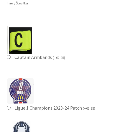
Imei / Številka
Captain Armbands
(
+
€
2.95
)
Ligue 1 Champions 2023-24 Patch
(
+
€
3.85
)