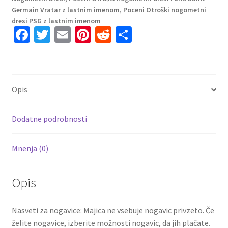
Domači
Germain Vratar z lastnim imenom
,
Poceni Otroški nogometni
2023
dresi PSG z lastnim imenom
Fa
T
E
Pi
R
S
Prodajo
količina
ce
wi
m
nt
e
h
b
tt
ai
er
d
ar
o
er
l
es
di
e
Opis
o
t
t
k
Dodatne podrobnosti
Mnenja (0)
Opis
Nasveti za nogavice: Majica ne vsebuje nogavic privzeto. Če
želite nogavice, izberite možnosti nogavic, da jih plačate.