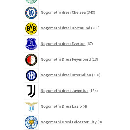
349
Nogometni dresi Chelsea
349
izdelkov
200
Nogometni dresi Dortmund
200
izdelkov
67
Nogometni dresi Everton
67
izdelkov
13
Nogometni Dresi Feyenoord
13
izdelkov
218
Nogometni dresi Inter Milan
218
izdelkov
184
Nogometni dresi Juventus
184
izdelkov
4
Nogometni Dresi Lazio
4
izdelki
0
Nogometni Dresi Leicester City
0
izdelkov