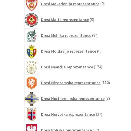
Dresi Makedonija reprezentance
0
izdelkov
0
Dresi Malta reprezentance
0
izdelkov
84
Dresi Mehika reprezentance
84
izdelkov
0
Dresi Moldavijo reprezentance
0
izdelkov
174
Dresi Nemčija reprezentance
174
izdelkov
110
Dresi Nizozemska reprezentance
110
izdelkov
3
Dresi Northern Irska reprezentance
3
izdelki
27
Dresi Norveška reprezentance
27
izdelkov
17
Dresi Poljska reprezentance
17