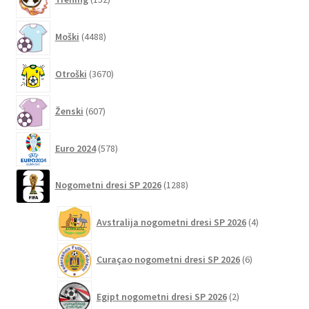
izdelkov
Možnosti
lahko
4488
Moški
4488
izberete
izdelkov
na
3670
Otroški
3670
strani
izdelkov
izdelka
607
Ženski
607
izdelkov
578
Euro 2024
578
izdelkov
1288
Nogometni dresi SP 2026
1288
izdelkov
4
Avstralija nogometni dresi SP 2026
4
izdelki
6
Curaçao nogometni dresi SP 2026
6
izdelkov
2
Egipt nogometni dresi SP 2026
2
izdelka