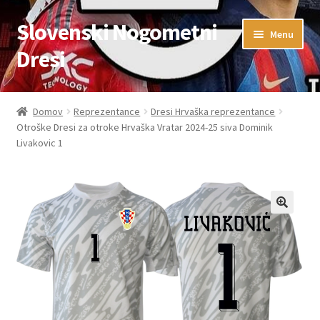
Slovenski Nogometni
Skip
Skip
Menu
to
to
Dresi
navigation
content
Domov
Domov
Reprezentance
Dresi Hrvaška reprezentance
Otroške Dresi za otroke Hrvaška Vratar 2024-25 siva Dominik
Blog
Livakovic 1
FAQs
Kontaktiraj nas
Košarica
Moj račun
Trgovina