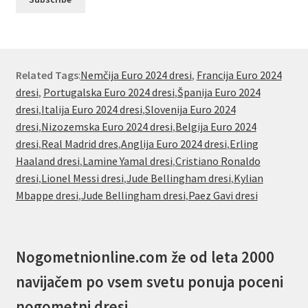
Related Tags
:
Nemčija Euro 2024 dresi
,
Francija Euro 2024
dresi
,
Portugalska Euro 2024 dresi
,
Španija Euro 2024
dresi
,
Italija Euro 2024 dresi
,
Slovenija Euro 2024
dresi
,
Nizozemska Euro 2024 dresi
,
Belgija Euro 2024
dresi
,
Real Madrid dres
,
Anglija Euro 2024 dresi
,
Erling
Haaland dresi
,
Lamine Yamal dresi
,
Cristiano Ronaldo
dresi
,
Lionel Messi dresi
,
Jude Bellingham dresi
,
Kylian
Mbappe dresi
,
Jude Bellingham dresi
,
Paez Gavi dresi
Nogometnionline.com že od leta 2000
navijačem po vsem svetu ponuja poceni
nogometni dresi.