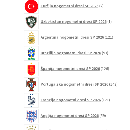
2
Turčija nogometni dresi SP 2026
2
izdelka
1
Uzbekistan nogometni dresi SP 2026
1
izdelek
121
Argentina nogometni dresi SP 2026
121
izdelkov
93
Brazilija nogometni dresi SP 2026
93
izdelkov
126
Španija nogometni dresi SP 2026
126
izdelkov
142
Portugalska nogometni dresi SP 2026
142
izdelko
121
Francija nogometni dresi SP 2026
121
izdelkov
59
Anglija nogometni dresi SP 2026
59
izdelkov
74