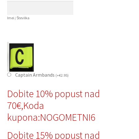
Imei / Številka
Captain Armbands
(
+
€
2.95
)
Dobite 10% popust nad
70€,Koda
kupona:NOGOMETNI6
Dobite 15% popust nad