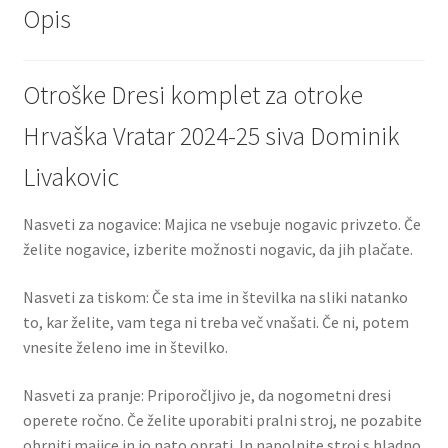
Opis
Otroške Dresi komplet za otroke
Hrvaška Vratar 2024-25 siva Dominik
Livakovic
Nasveti za nogavice: Majica ne vsebuje nogavic privzeto. Če
želite nogavice, izberite možnosti nogavic, da jih plačate.
Nasveti za tiskom: Če sta ime in številka na sliki natanko
to, kar želite, vam tega ni treba več vnašati. Če ni, potem
vnesite želeno ime in številko.
Nasveti za pranje: Priporočljivo je, da nogometni dresi
operete ročno. Če želite uporabiti pralni stroj, ne pozabite
obrniti majice in jo nato oprati. In napolnite stroj s hladno