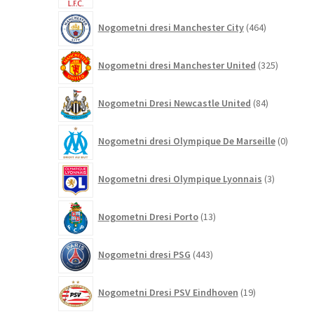
464
Nogometni dresi Manchester City
464
izdelkov
325
Nogometni dresi Manchester United
325
izdelkov
84
Nogometni Dresi Newcastle United
84
izdelkov
0
Nogometni dresi Olympique De Marseille
0
izdelk
3
Nogometni dresi Olympique Lyonnais
3
izdelki
13
Nogometni Dresi Porto
13
izdelkov
443
Nogometni dresi PSG
443
izdelkov
19
Nogometni Dresi PSV Eindhoven
19
izdelkov