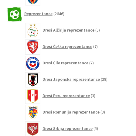
2646
Reprezentance
2646
izdelkov
5
Dresi Alžirija reprezentance
5
izdelkov
7
Dresi Češka reprezentance
7
izdelkov
7
Dresi Čile reprezentance
7
izdelkov
28
Dresi Japonska reprezentance
28
izdelkov
3
Dresi Peru reprezentance
3
izdelki
3
Dresi Romunija reprezentance
3
izdelki
5
Dresi Srbija reprezentance
5
izdelkov