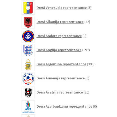
5
Dresi Venezuela reprezentance
5
izdelkov
12
Dresi Albanija reprezentance
12
izdelkov
0
Dresi Andora reprezentance
0
izdelkov
197
Dresi Anglija reprezentance
197
izdelkov
308
Dresi Argentina reprezentance
308
izdelkov
0
Dresi Armenija reprezentance
0
izdelkov
20
Dresi Avstrija reprezentance
20
izdelkov
0
Dresi Azerbajdžanu reprezentance
0
izdelkov
140