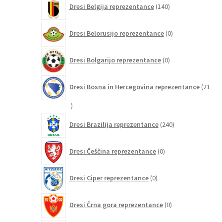
Dresi Belgija reprezentance
140
izdelkov
0
Dresi Belorusijo reprezentance
0
izdelkov
0
Dresi Bolgarijo reprezentance
0
izdelkov
Dresi Bosna in Hercegovina reprezentance
21
21
izdelkov
240
Dresi Brazilija reprezentance
240
izdelkov
0
Dresi Češčina reprezentance
0
izdelkov
0
Dresi Ciper reprezentance
0
izdelkov
0
Dresi Črna gora reprezentance
0
izdelkov