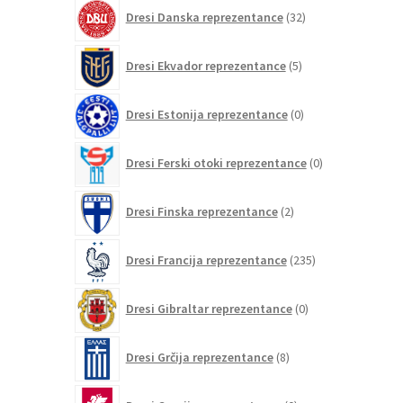
32
Dresi Danska reprezentance
32
izdelkov
5
Dresi Ekvador reprezentance
5
izdelkov
0
Dresi Estonija reprezentance
0
izdelkov
0
Dresi Ferski otoki reprezentance
0
izdelkov
2
Dresi Finska reprezentance
2
izdelka
235
Dresi Francija reprezentance
235
izdelkov
0
Dresi Gibraltar reprezentance
0
izdelkov
8
Dresi Grčija reprezentance
8
izdelkov
0