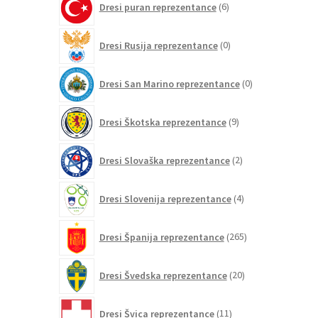
Dresi puran reprezentance
6
izdelkov
0
Dresi Rusija reprezentance
0
izdelkov
0
Dresi San Marino reprezentance
0
izdelkov
9
Dresi Škotska reprezentance
9
izdelkov
2
Dresi Slovaška reprezentance
2
izdelka
4
Dresi Slovenija reprezentance
4
izdelki
265
Dresi Španija reprezentance
265
izdelkov
20
Dresi Švedska reprezentance
20
izdelkov
11
Dresi Švica reprezentance
11