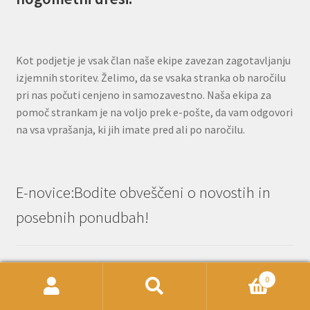
Kot podjetje je vsak član naše ekipe zavezan zagotavljanju
izjemnih storitev. Želimo, da se vsaka stranka ob naročilu
pri nas počuti cenjeno in samozavestno. Naša ekipa za
pomoč strankam je na voljo prek e-pošte, da vam odgovori
na vsa vprašanja, ki jih imate pred ali po naročilu.
E-novice:Bodite obveščeni o novostih in
posebnih ponudbah!
Name
0
Išči:
Iskanje