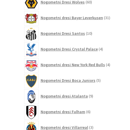
Nogometni Dresi Wolves
60
izdelkov
31
Nogometni dresi Bayer Leverkusen
31
izdelkov
10
Nogometni Dresi Santos
10
izdelkov
4
Nogometni Dresi Crystal Palace
4
izdelki
4
Nogometni dresi New York Red Bulls
4
izdelki
5
Nogometni Dresi Boca Juniors
5
izdelkov
9
Nogometni dresi Atalanta
9
izdelkov
6
Nogometni dresi Fulham
6
izdelkov
3
Nogometni dresi Villarreal
3
izdelki