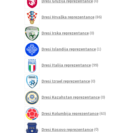
Dresi Gruzija reprezentance
0
izdelkov
86
Dresi Hrvaška reprezentance
86
izdelkov
0
Dresi Irska reprezentance
0
izdelkov
1
Dresi Islandija reprezentance
1
izdelek
99
Dresi Italija reprezentance
99
izdelkov
0
Dresi Izrael reprezentance
0
izdelkov
0
Dresi Kazahstan reprezentance
0
izdelkov
63
Dresi Kolumbija reprezentance
63
izdelkov
0
Dresi Kosovo reprezentance
0
izdelkov