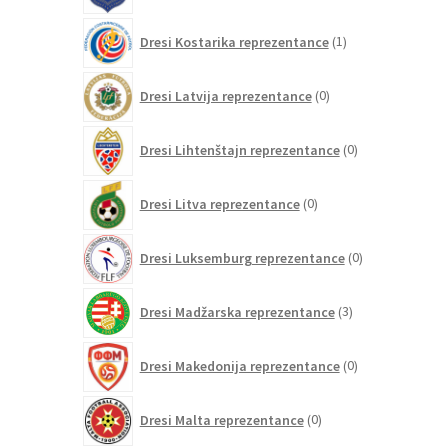
1
Dresi Kostarika reprezentance
1
izdelek
0
Dresi Latvija reprezentance
0
izdelkov
0
Dresi Lihtenštajn reprezentance
0
izdelkov
0
Dresi Litva reprezentance
0
izdelkov
0
Dresi Luksemburg reprezentance
0
izdelkov
3
Dresi Madžarska reprezentance
3
izdelki
0
Dresi Makedonija reprezentance
0
izdelkov
0
Dresi Malta reprezentance
0
izdelkov