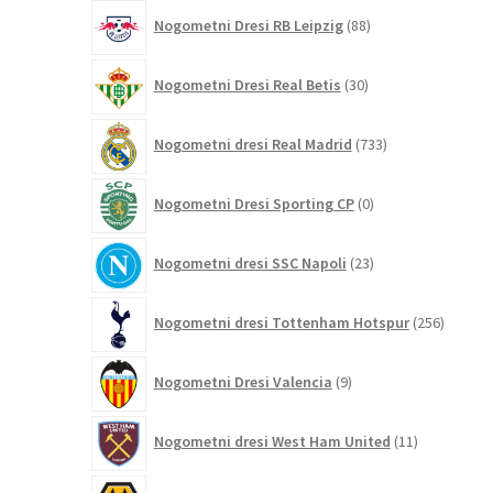
88
Nogometni Dresi RB Leipzig
88
izdelkov
30
Nogometni Dresi Real Betis
30
izdelkov
733
Nogometni dresi Real Madrid
733
izdelkov
0
Nogometni Dresi Sporting CP
0
izdelkov
23
Nogometni dresi SSC Napoli
23
izdelkov
256
Nogometni dresi Tottenham Hotspur
256
izdelko
9
Nogometni Dresi Valencia
9
izdelkov
11
Nogometni dresi West Ham United
11
izdelkov
60