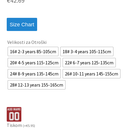
€
42.69
Size Chart
Velikosti za Otroški
16# 2-3 years 85-105cm
18# 3-4 years 105-115cm
20# 4-5 years 115-125cm
22# 6-7 years 125-135cm
24# 8-9 years 135-145cm
26# 10-11 years 145-155cm
28# 12-13 years 155-165cm
Tiskom
(
+
€
5.95
)