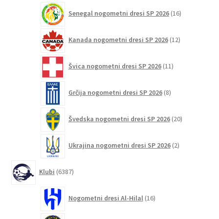
16
Senegal nogometni dresi SP 2026
16
izdelkov
12
Kanada nogometni dresi SP 2026
12
izdelkov
11
Švica nogometni dresi SP 2026
11
izdelkov
8
Grčija nogometni dresi SP 2026
8
izdelkov
20
Švedska nogometni dresi SP 2026
20
izdelkov
2
Ukrajina nogometni dresi SP 2026
2
izdelka
6387
Klubi
6387
izdelkov
16
Nogometni dresi Al-Hilal
16
izdelkov
43