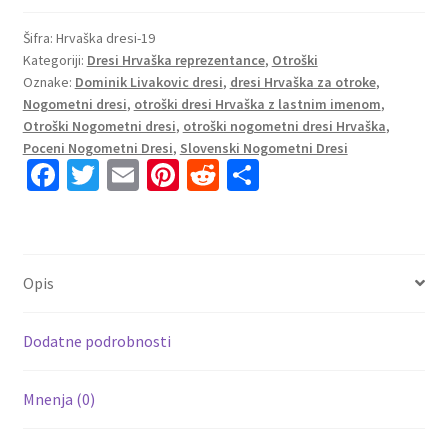
otroke
Hrvaška
Šifra:
Hrvaška dresi-19
Kategoriji:
Dresi Hrvaška reprezentance
,
Otroški
Vratar
Oznake:
Dominik Livakovic dresi
,
dresi Hrvaška za otroke
,
2024-
Nogometni dresi
,
otroški dresi Hrvaška z lastnim imenom
,
25
Otroški Nogometni dresi
,
otroški nogometni dresi Hrvaška
,
siva
Poceni Nogometni Dresi
,
Slovenski Nogometni Dresi
Dominik
Fa
T
E
Pi
R
S
Livakovic
ce
wi
m
nt
e
h
1
b
tt
ai
er
d
ar
količina
o
er
l
es
di
e
Opis
o
t
t
k
Dodatne podrobnosti
Mnenja (0)