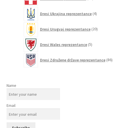
izdelkov
4
Dresi Ukrajina reprezentance
4
izdelki
20
Dresi Urugvaj reprezentance
20
izdelkov
5
Dresi Wales reprezentance
5
izdelkov
86
Dresi Združene države reprezentance
86
izdelkov
Name
Email