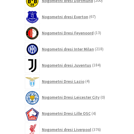
Nogometni dresi Dortmund
200
izdelkov
67
Nogometni dresi Everton
67
izdelkov
13
Nogometni Dresi Feyenoord
13
izdelkov
218
Nogometni dresi Inter Milan
218
izdelkov
184
Nogometni dresi Juventus
184
izdelkov
4
Nogometni Dresi Lazio
4
izdelki
0
Nogometni Dresi Leicester City
0
izdelkov
4
Nogometni Dresi Lille OSC
4
izdelki
376
Nogometni dresi Liverpool
376
izdelkov