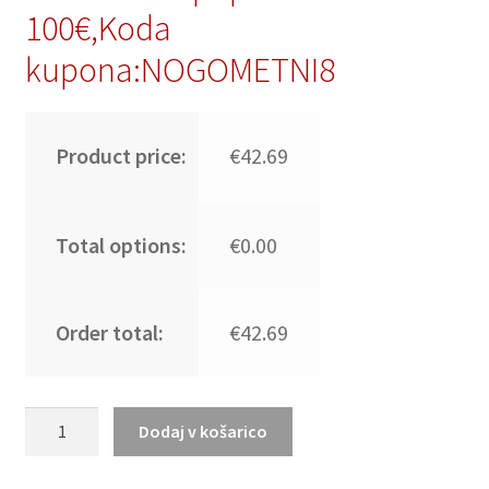
100€,Koda
kupona:NOGOMETNI8
Product price:
€42.69
Total options:
€0.00
Order total:
€42.69
Otroške
Dodaj v košarico
Dresi
za