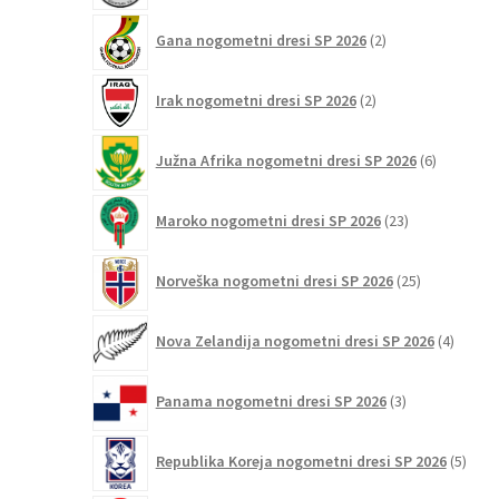
2
Gana nogometni dresi SP 2026
2
izdelka
2
Irak nogometni dresi SP 2026
2
izdelka
6
Južna Afrika nogometni dresi SP 2026
6
izdelkov
23
Maroko nogometni dresi SP 2026
23
izdelkov
25
Norveška nogometni dresi SP 2026
25
izdelkov
4
Nova Zelandija nogometni dresi SP 2026
4
izdelki
3
Panama nogometni dresi SP 2026
3
izdelki
5
Republika Koreja nogometni dresi SP 2026
5
izdel