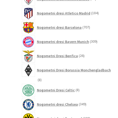
izdelkov
184
Nogometni dresi Atletico Madrid
184
izdelkov
707
Nogometni dresi Barcelona
707
izdelkov
309
Nogometni dresi Bayern Munich
309
izdelkov
26
Nogometni Dresi Benfica
26
izdelkov
Nogometni Dresi Borussia Monchengladbach
8
8
izdelkov
8
Nogometni Dresi Celtic
8
izdelkov
349
Nogometni dresi Chelsea
349
izdelkov
200