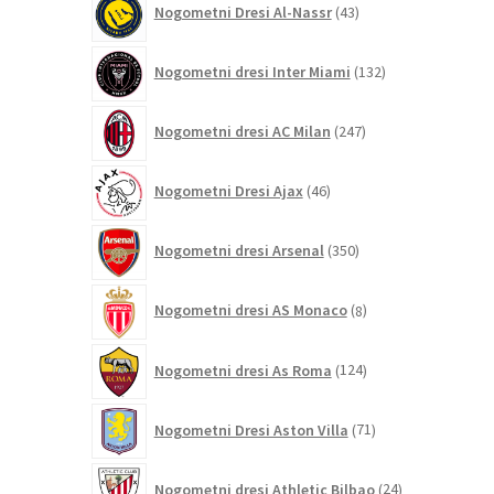
Nogometni Dresi Al-Nassr
43
izdelkov
132
Nogometni dresi Inter Miami
132
izdelkov
247
Nogometni dresi AC Milan
247
izdelkov
46
Nogometni Dresi Ajax
46
izdelkov
350
Nogometni dresi Arsenal
350
izdelkov
8
Nogometni dresi AS Monaco
8
izdelkov
124
Nogometni dresi As Roma
124
izdelkov
71
Nogometni Dresi Aston Villa
71
izdelkov
24
Nogometni dresi Athletic Bilbao
24