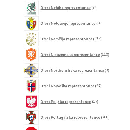
84
Dresi Mehika reprezentance
84
izdelkov
0
Dresi Moldavijo reprezentance
0
izdelkov
174
Dresi Nemčija reprezentance
174
izdelkov
110
Dresi Nizozemska reprezentance
110
izdelkov
3
Dresi Northern Irska reprezentance
3
izdelki
27
Dresi Norveška reprezentance
27
izdelkov
17
Dresi Poljska reprezentance
17
izdelkov
260
Dresi Portugalska reprezentance
260
izdelkov
6