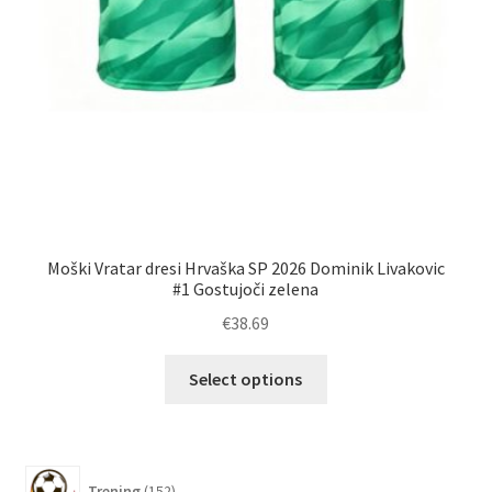
Moški Vratar dresi Hrvaška SP 2026 Dominik Livakovic
O
#1 Gostujoči zelena
€
38.69
Ta
Select options
izdelek
ima
več
različic.
152
Trening
152