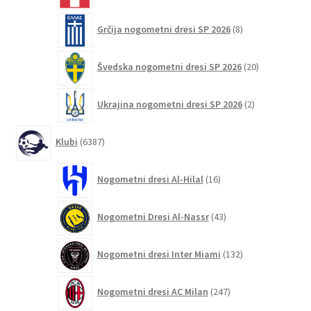
8
Grčija nogometni dresi SP 2026
8
izdelkov
20
Švedska nogometni dresi SP 2026
20
izdelkov
2
Ukrajina nogometni dresi SP 2026
2
izdelka
6387
Klubi
6387
izdelkov
16
Nogometni dresi Al-Hilal
16
izdelkov
43
Nogometni Dresi Al-Nassr
43
izdelkov
132
Nogometni dresi Inter Miami
132
izdelkov
247
Nogometni dresi AC Milan
247
izdelkov