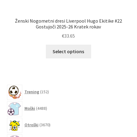
Ženski Nogometni dresi Liverpool Hugo Ekitike #22
Ž
Gostujoči 2025-26 Kratek rokav
€
33.65
Ta
Select options
izdelek
ima
več
različic.
Možnosti
152
Trening
152
lahko
izdelkov
izberete
4488
Moški
4488
na
izdelkov
strani
3670
izdelka
Otroški
3670
izdelkov