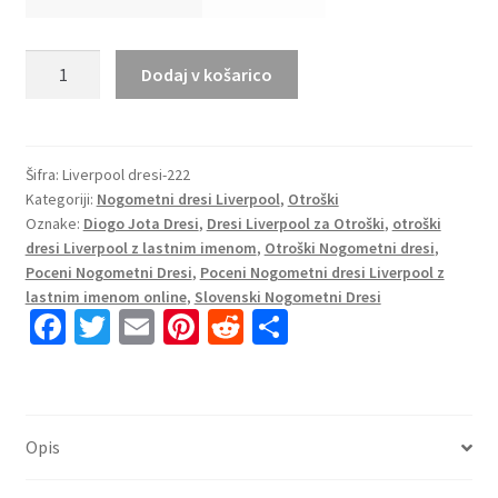
Otroški
Dodaj v košarico
dresi
kompleti
Liverpool
Diogo
Šifra:
Liverpool dresi-222
Kategoriji:
Nogometni dresi Liverpool
,
Otroški
Jota
Oznake:
Diogo Jota Dresi
,
Dresi Liverpool za Otroški
,
otroški
#20
dresi Liverpool z lastnim imenom
,
Otroški Nogometni dresi
,
Gostujoči
Poceni Nogometni Dresi
,
Poceni Nogometni dresi Liverpool z
2025-
lastnim imenom online
,
Slovenski Nogometni Dresi
26
Fa
T
E
Pi
R
S
količina
ce
wi
m
nt
e
h
b
tt
ai
er
d
ar
o
er
l
es
di
e
Opis
o
t
t