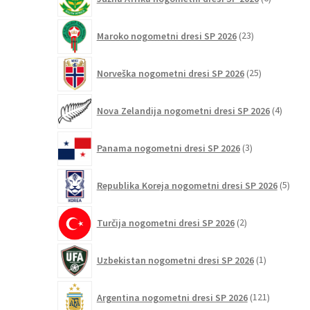
izdelkov
23
Maroko nogometni dresi SP 2026
23
izdelkov
25
Norveška nogometni dresi SP 2026
25
izdelkov
4
Nova Zelandija nogometni dresi SP 2026
4
izdelki
3
Panama nogometni dresi SP 2026
3
izdelki
5
Republika Koreja nogometni dresi SP 2026
5
izdel
2
Turčija nogometni dresi SP 2026
2
izdelka
1
Uzbekistan nogometni dresi SP 2026
1
izdelek
121
Argentina nogometni dresi SP 2026
121
izdelkov