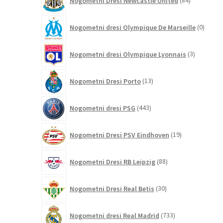
Nogometni Dresi Newcastle United
84
izdelkov
0
Nogometni dresi Olympique De Marseille
0
izdelk
3
Nogometni dresi Olympique Lyonnais
3
izdelki
13
Nogometni Dresi Porto
13
izdelkov
443
Nogometni dresi PSG
443
izdelkov
19
Nogometni Dresi PSV Eindhoven
19
izdelkov
88
Nogometni Dresi RB Leipzig
88
izdelkov
30
Nogometni Dresi Real Betis
30
izdelkov
733
Nogometni dresi Real Madrid
733
izdelkov