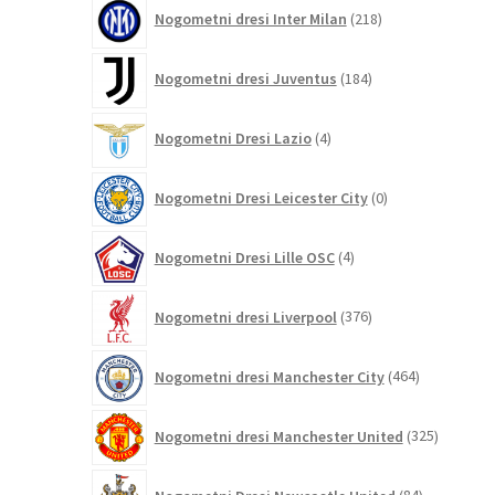
218
Nogometni dresi Inter Milan
218
izdelkov
184
Nogometni dresi Juventus
184
izdelkov
4
Nogometni Dresi Lazio
4
izdelki
0
Nogometni Dresi Leicester City
0
izdelkov
4
Nogometni Dresi Lille OSC
4
izdelki
376
Nogometni dresi Liverpool
376
izdelkov
464
Nogometni dresi Manchester City
464
izdelkov
325
Nogometni dresi Manchester United
325
izdelkov
84