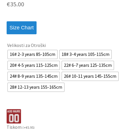
€
35.00
podlagi ocene
stranke
Size Chart
Velikosti za Otroški
16# 2-3 years 85-105cm
18# 3-4 years 105-115cm
20# 4-5 years 115-125cm
22# 6-7 years 125-135cm
24# 8-9 years 135-145cm
26# 10-11 years 145-155cm
28# 12-13 years 155-165cm
Tiskom
(
+
€
5.95
)