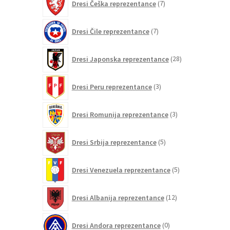
Dresi Češka reprezentance
7
izdelkov
7
Dresi Čile reprezentance
7
izdelkov
28
Dresi Japonska reprezentance
28
izdelkov
3
Dresi Peru reprezentance
3
izdelki
3
Dresi Romunija reprezentance
3
izdelki
5
Dresi Srbija reprezentance
5
izdelkov
5
Dresi Venezuela reprezentance
5
izdelkov
12
Dresi Albanija reprezentance
12
izdelkov
0
Dresi Andora reprezentance
0
izdelkov