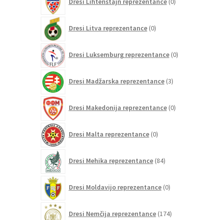
Dresi Lihtenštajn reprezentance
0
izdelkov
0
Dresi Litva reprezentance
0
izdelkov
0
Dresi Luksemburg reprezentance
0
izdelkov
3
Dresi Madžarska reprezentance
3
izdelki
0
Dresi Makedonija reprezentance
0
izdelkov
0
Dresi Malta reprezentance
0
izdelkov
84
Dresi Mehika reprezentance
84
izdelkov
0
Dresi Moldavijo reprezentance
0
izdelkov
174
Dresi Nemčija reprezentance
174
izdelkov