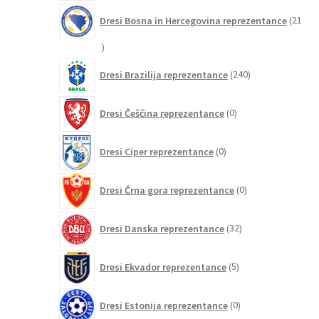
Dresi Bosna in Hercegovina reprezentance
21
21
izdelkov
240
Dresi Brazilija reprezentance
240
izdelkov
0
Dresi Češčina reprezentance
0
izdelkov
0
Dresi Ciper reprezentance
0
izdelkov
0
Dresi Črna gora reprezentance
0
izdelkov
32
Dresi Danska reprezentance
32
izdelkov
5
Dresi Ekvador reprezentance
5
izdelkov
0
Dresi Estonija reprezentance
0
izdelkov