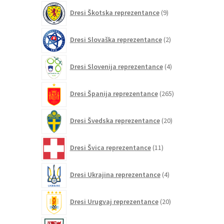
9
Dresi Škotska reprezentance
9
izdelkov
2
Dresi Slovaška reprezentance
2
izdelka
4
Dresi Slovenija reprezentance
4
izdelki
265
Dresi Španija reprezentance
265
izdelkov
20
Dresi Švedska reprezentance
20
izdelkov
11
Dresi Švica reprezentance
11
izdelkov
4
Dresi Ukrajina reprezentance
4
izdelki
20
Dresi Urugvaj reprezentance
20
izdelkov
5