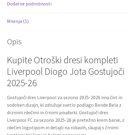
k
Dodatne podrobnosti
Mnenja (1)
Opis
Kupite Otroški dresi kompleti
Liverpool Diogo Jota Gostujoči
2025-26
Gostujoči dres Liverpool za sezono 2025-2026 ima čist in
sodoben dizajn, ki združuje svetlo podlago Bonde Bela z
drznimi rdečimi in črnimi poudarki. Gostujoči dres
Liverpool FC za sezono 2025-26 je pretežno krem barve, z
rdečim logotipom in detajli na rokavih, skupaj s črnimi
kratkimi hlačami in belimi nogavicami.