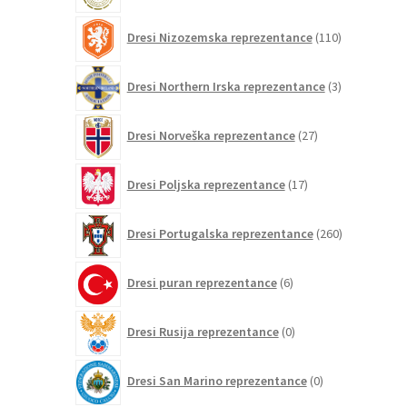
110
Dresi Nizozemska reprezentance
110
izdelkov
3
Dresi Northern Irska reprezentance
3
izdelki
27
Dresi Norveška reprezentance
27
izdelkov
17
Dresi Poljska reprezentance
17
izdelkov
260
Dresi Portugalska reprezentance
260
izdelkov
6
Dresi puran reprezentance
6
izdelkov
0
Dresi Rusija reprezentance
0
izdelkov
0
Dresi San Marino reprezentance
0
izdelkov