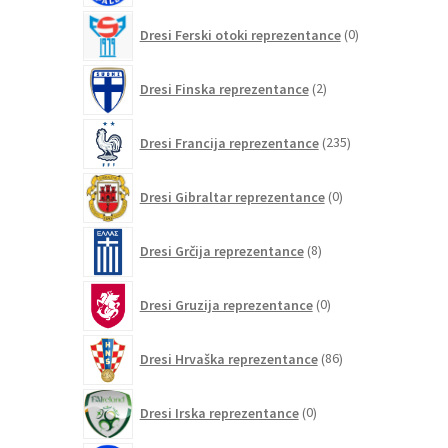
0
Dresi Ferski otoki reprezentance
0
izdelkov
2
Dresi Finska reprezentance
2
izdelka
235
Dresi Francija reprezentance
235
izdelkov
0
Dresi Gibraltar reprezentance
0
izdelkov
8
Dresi Grčija reprezentance
8
izdelkov
0
Dresi Gruzija reprezentance
0
izdelkov
86
Dresi Hrvaška reprezentance
86
izdelkov
0
Dresi Irska reprezentance
0
izdelkov