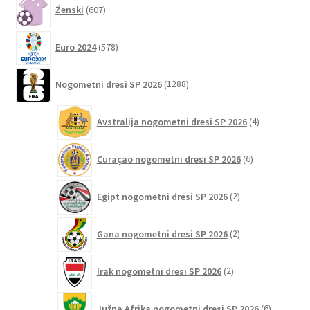
607
Ženski
607
izdelkov
578
Euro 2024
578
izdelkov
1288
Nogometni dresi SP 2026
1288
izdelkov
4
Avstralija nogometni dresi SP 2026
4
izdelki
6
Curaçao nogometni dresi SP 2026
6
izdelkov
2
Egipt nogometni dresi SP 2026
2
izdelka
2
Gana nogometni dresi SP 2026
2
izdelka
2
Irak nogometni dresi SP 2026
2
izdelka
6
Južna Afrika nogometni dresi SP 2026
6