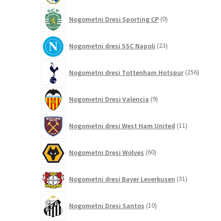
0
Nogometni Dresi Sporting CP
0
izdelkov
23
Nogometni dresi SSC Napoli
23
izdelkov
256
Nogometni dresi Tottenham Hotspur
256
izdelko
9
Nogometni Dresi Valencia
9
izdelkov
11
Nogometni dresi West Ham United
11
izdelkov
60
Nogometni Dresi Wolves
60
izdelkov
31
Nogometni dresi Bayer Leverkusen
31
izdelkov
10
Nogometni Dresi Santos
10
izdelkov