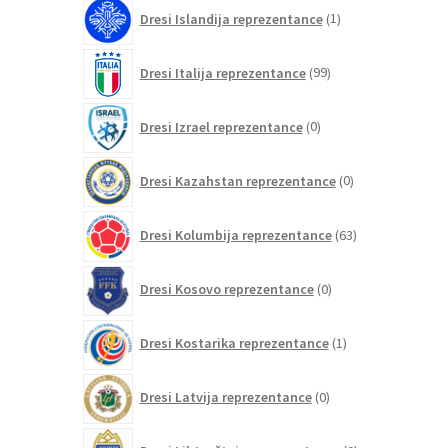
1
Dresi Islandija reprezentance
1
izdelek
99
Dresi Italija reprezentance
99
izdelkov
0
Dresi Izrael reprezentance
0
izdelkov
0
Dresi Kazahstan reprezentance
0
izdelkov
63
Dresi Kolumbija reprezentance
63
izdelkov
0
Dresi Kosovo reprezentance
0
izdelkov
1
Dresi Kostarika reprezentance
1
izdelek
0
Dresi Latvija reprezentance
0
izdelkov
0