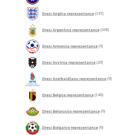
197
Dresi Anglija reprezentance
197
izdelkov
308
Dresi Argentina reprezentance
308
izdelkov
0
Dresi Armenija reprezentance
0
izdelkov
20
Dresi Avstrija reprezentance
20
izdelkov
0
Dresi Azerbajdžanu reprezentance
0
izdelkov
140
Dresi Belgija reprezentance
140
izdelkov
0
Dresi Belorusijo reprezentance
0
izdelkov
0
Dresi Bolgarijo reprezentance
0
izdelkov