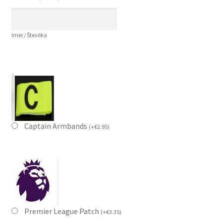
Imei / Številka
Captain Armbands
(
+
€
2.95
)
Premier League Patch
(
+
€
3.35
)