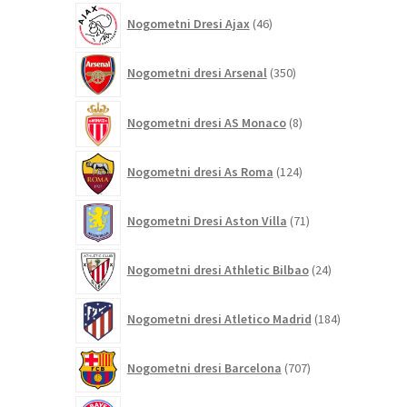
46
Nogometni Dresi Ajax
46
izdelkov
350
Nogometni dresi Arsenal
350
izdelkov
8
Nogometni dresi AS Monaco
8
izdelkov
124
Nogometni dresi As Roma
124
izdelkov
71
Nogometni Dresi Aston Villa
71
izdelkov
24
Nogometni dresi Athletic Bilbao
24
izdelkov
184
Nogometni dresi Atletico Madrid
184
izdelkov
707
Nogometni dresi Barcelona
707
izdelkov
309