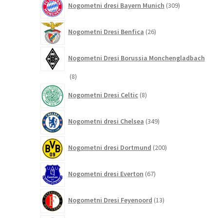
Nogometni dresi Bayern Munich
309
izdelkov
26
Nogometni Dresi Benfica
26
izdelkov
Nogometni Dresi Borussia Monchengladbach
8
8
izdelkov
8
Nogometni Dresi Celtic
8
izdelkov
349
Nogometni dresi Chelsea
349
izdelkov
200
Nogometni dresi Dortmund
200
izdelkov
67
Nogometni dresi Everton
67
izdelkov
13
Nogometni Dresi Feyenoord
13
izdelkov