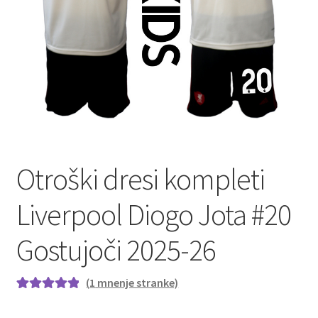
Zaključek nakupa
Otroški dresi kompleti
Liverpool Diogo Jota #20
Gostujoči 2025-26
(
1
mnenje stranke)
Ocenjeno z
1
5.00
od 5 na