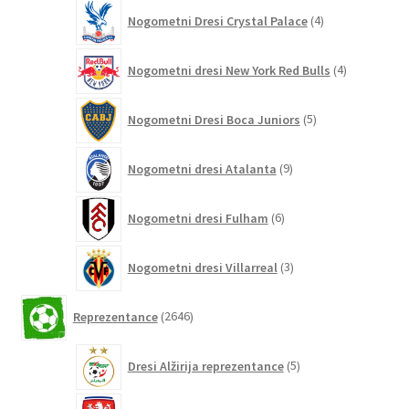
4
Nogometni Dresi Crystal Palace
4
izdelki
4
Nogometni dresi New York Red Bulls
4
izdelki
5
Nogometni Dresi Boca Juniors
5
izdelkov
9
Nogometni dresi Atalanta
9
izdelkov
6
Nogometni dresi Fulham
6
izdelkov
3
Nogometni dresi Villarreal
3
izdelki
2646
Reprezentance
2646
izdelkov
5
Dresi Alžirija reprezentance
5
izdelkov
7