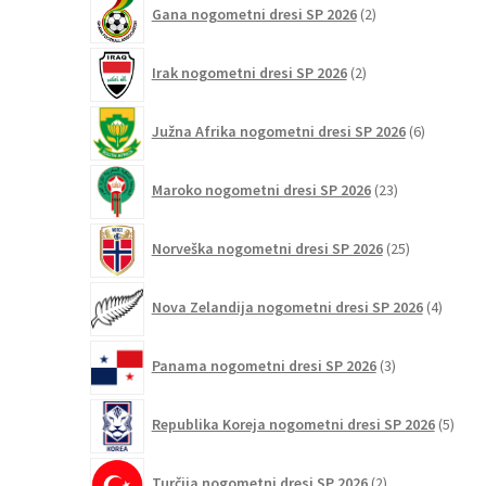
Gana nogometni dresi SP 2026
2
izdelka
2
Irak nogometni dresi SP 2026
2
izdelka
6
Južna Afrika nogometni dresi SP 2026
6
izdelkov
23
Maroko nogometni dresi SP 2026
23
izdelkov
25
Norveška nogometni dresi SP 2026
25
izdelkov
4
Nova Zelandija nogometni dresi SP 2026
4
izdelki
3
Panama nogometni dresi SP 2026
3
izdelki
5
Republika Koreja nogometni dresi SP 2026
5
izdel
2
Turčija nogometni dresi SP 2026
2