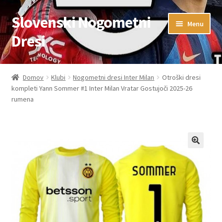
Slovenski Nogometni
Skip
Skip
Menu
to
to
Dresi
navigation
content
Domov
Domov
Klubi
Nogometni dresi Inter Milan
Otroški dresi
kompleti Yann Sommer #1 Inter Milan Vratar Gostujoči 2025-26
Blog
rumena
FAQs
Kontaktiraj nas
Košarica
Moj račun
Trgovina