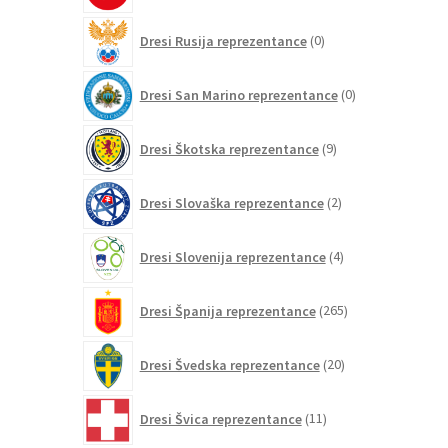
0
Dresi Rusija reprezentance
0
izdelkov
0
Dresi San Marino reprezentance
0
izdelkov
9
Dresi Škotska reprezentance
9
izdelkov
2
Dresi Slovaška reprezentance
2
izdelka
4
Dresi Slovenija reprezentance
4
izdelki
265
Dresi Španija reprezentance
265
izdelkov
20
Dresi Švedska reprezentance
20
izdelkov
11
Dresi Švica reprezentance
11
izdelkov