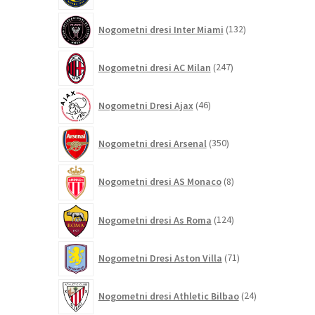
132
Nogometni dresi Inter Miami
132
izdelkov
247
Nogometni dresi AC Milan
247
izdelkov
46
Nogometni Dresi Ajax
46
izdelkov
350
Nogometni dresi Arsenal
350
izdelkov
8
Nogometni dresi AS Monaco
8
izdelkov
124
Nogometni dresi As Roma
124
izdelkov
71
Nogometni Dresi Aston Villa
71
izdelkov
24
Nogometni dresi Athletic Bilbao
24
izdelkov