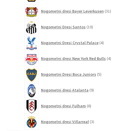
31
Nogometni dresi Bayer Leverkusen
31
izdelkov
10
Nogometni Dresi Santos
10
izdelkov
4
Nogometni Dresi Crystal Palace
4
izdelki
4
Nogometni dresi New York Red Bulls
4
izdelki
5
Nogometni Dresi Boca Juniors
5
izdelkov
9
Nogometni dresi Atalanta
9
izdelkov
6
Nogometni dresi Fulham
6
izdelkov
3
Nogometni dresi Villarreal
3
izdelki