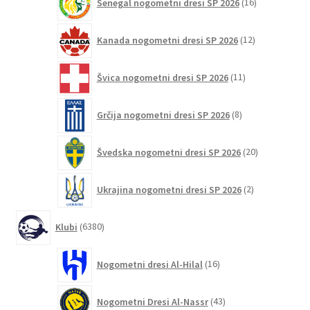
Senegal nogometni dresi SP 2026
16
izdelkov
12
Kanada nogometni dresi SP 2026
12
izdelkov
11
Švica nogometni dresi SP 2026
11
izdelkov
8
Grčija nogometni dresi SP 2026
8
izdelkov
20
Švedska nogometni dresi SP 2026
20
izdelkov
2
Ukrajina nogometni dresi SP 2026
2
izdelka
6380
Klubi
6380
izdelkov
16
Nogometni dresi Al-Hilal
16
izdelkov
43
Nogometni Dresi Al-Nassr
43
izdelkov