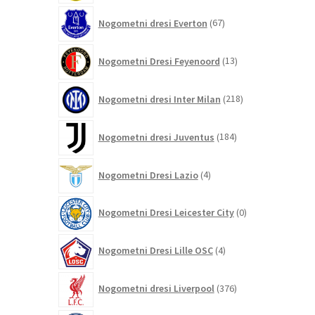
67
Nogometni dresi Everton
67
izdelkov
13
Nogometni Dresi Feyenoord
13
izdelkov
218
Nogometni dresi Inter Milan
218
izdelkov
184
Nogometni dresi Juventus
184
izdelkov
4
Nogometni Dresi Lazio
4
izdelki
0
Nogometni Dresi Leicester City
0
izdelkov
4
Nogometni Dresi Lille OSC
4
izdelki
376
Nogometni dresi Liverpool
376
izdelkov