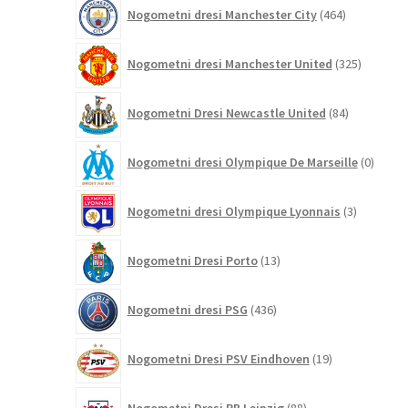
464
Nogometni dresi Manchester City
464
izdelkov
325
Nogometni dresi Manchester United
325
izdelkov
84
Nogometni Dresi Newcastle United
84
izdelkov
0
Nogometni dresi Olympique De Marseille
0
izdelk
3
Nogometni dresi Olympique Lyonnais
3
izdelki
13
Nogometni Dresi Porto
13
izdelkov
436
Nogometni dresi PSG
436
izdelkov
19
Nogometni Dresi PSV Eindhoven
19
izdelkov
88