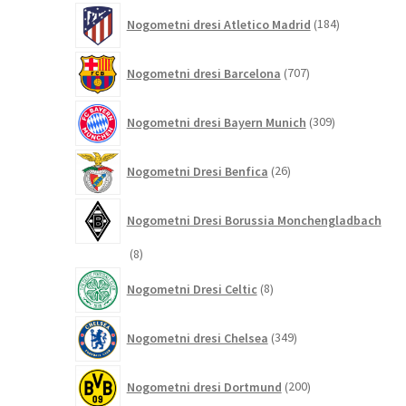
184
Nogometni dresi Atletico Madrid
184
izdelkov
707
Nogometni dresi Barcelona
707
izdelkov
309
Nogometni dresi Bayern Munich
309
izdelkov
26
Nogometni Dresi Benfica
26
izdelkov
Nogometni Dresi Borussia Monchengladbach
8
8
izdelkov
8
Nogometni Dresi Celtic
8
izdelkov
349
Nogometni dresi Chelsea
349
izdelkov
200
Nogometni dresi Dortmund
200
izdelkov