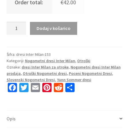
Order total:
€42.00
Otroški
Dodaj v košarico
dresi
kompleti
Yann
Sommer
Šifra:
dresi Inter Milan-153
Kategoriji:
Nogometni dresi Inter Milan
,
Otroški
#1
Oznake:
dresi Inter Milan za otroke
,
Nogometni dresi Inter Milan
Inter
prodaja
,
Otroški Nogometni dresi
,
Poceni Nogometni Dresi
,
Milan
Slovenski Nogometni Dresi
,
Yann Sommer dresi
Vratar
Fa
T
E
Pi
R
S
Gostujoči
ce
wi
m
nt
e
h
2025-
b
tt
ai
er
d
ar
26
rumena
o
er
l
es
di
e
Opis
količina
o
t
t