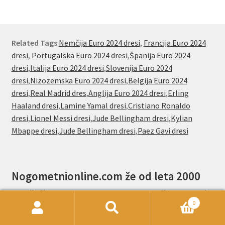
Related Tags
:
Nemčija Euro 2024 dresi
,
Francija Euro 2024
dresi
,
Portugalska Euro 2024 dresi
,
Španija Euro 2024
dresi
,
Italija Euro 2024 dresi
,
Slovenija Euro 2024
dresi
,
Nizozemska Euro 2024 dresi
,
Belgija Euro 2024
dresi
,
Real Madrid dres
,
Anglija Euro 2024 dresi
,
Erling
Haaland dresi
,
Lamine Yamal dresi
,
Cristiano Ronaldo
dresi
,
Lionel Messi dresi
,
Jude Bellingham dresi
,
Kylian
Mbappe dresi
,
Jude Bellingham dresi
,
Paez Gavi dresi
Nogometnionline.com že od leta 2000
navijačem po vsem svetu ponuja poceni
0
nogometni dresi.
Išči:
Iskanje