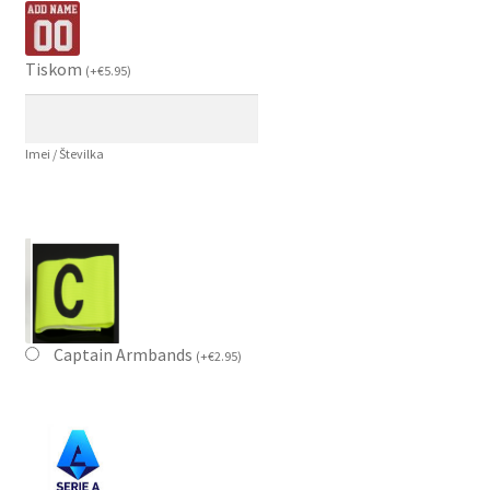
Tiskom
(
+
€
5.95
)
Imei / Številka
Captain Armbands
(
+
€
2.95
)