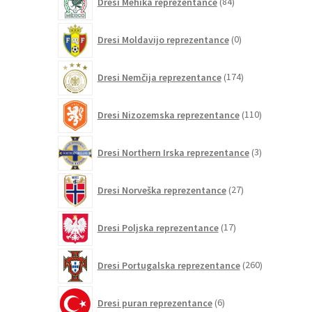
Dresi Mehika reprezentance
84
izdelkov
0
Dresi Moldavijo reprezentance
0
izdelkov
174
Dresi Nemčija reprezentance
174
izdelkov
110
Dresi Nizozemska reprezentance
110
izdelkov
3
Dresi Northern Irska reprezentance
3
izdelki
27
Dresi Norveška reprezentance
27
izdelkov
17
Dresi Poljska reprezentance
17
izdelkov
260
Dresi Portugalska reprezentance
260
izdelkov
6
Dresi puran reprezentance
6
izdelkov