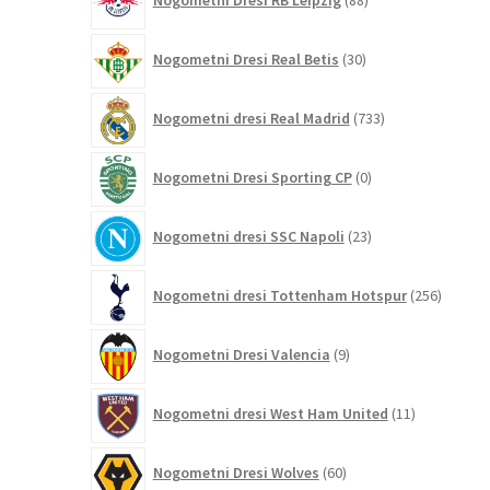
Nogometni Dresi RB Leipzig
88
izdelkov
30
Nogometni Dresi Real Betis
30
izdelkov
733
Nogometni dresi Real Madrid
733
izdelkov
0
Nogometni Dresi Sporting CP
0
izdelkov
23
Nogometni dresi SSC Napoli
23
izdelkov
256
Nogometni dresi Tottenham Hotspur
256
izdelko
9
Nogometni Dresi Valencia
9
izdelkov
11
Nogometni dresi West Ham United
11
izdelkov
60
Nogometni Dresi Wolves
60
izdelkov