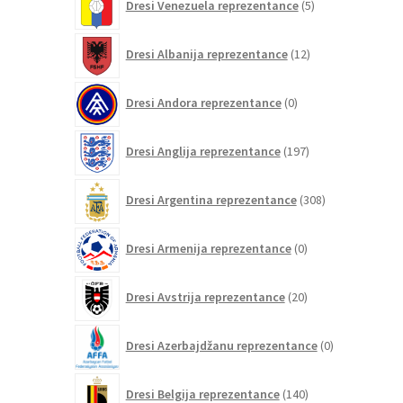
Dresi Venezuela reprezentance
5
izdelkov
12
Dresi Albanija reprezentance
12
izdelkov
0
Dresi Andora reprezentance
0
izdelkov
197
Dresi Anglija reprezentance
197
izdelkov
308
Dresi Argentina reprezentance
308
izdelkov
0
Dresi Armenija reprezentance
0
izdelkov
20
Dresi Avstrija reprezentance
20
izdelkov
0
Dresi Azerbajdžanu reprezentance
0
izdelkov
140
Dresi Belgija reprezentance
140
izdelkov