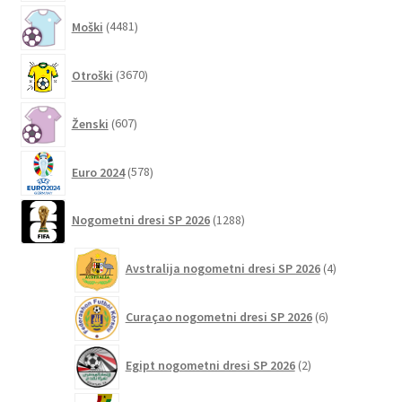
4481
izdelka
Moški
4481
izdelkov
3670
Otroški
3670
izdelkov
607
Ženski
607
izdelkov
578
Euro 2024
578
izdelkov
1288
Nogometni dresi SP 2026
1288
izdelkov
4
Avstralija nogometni dresi SP 2026
4
izdelki
6
Curaçao nogometni dresi SP 2026
6
izdelkov
2
Egipt nogometni dresi SP 2026
2
izdelka
2