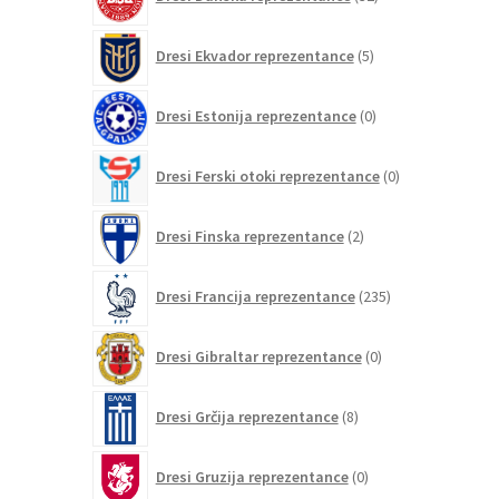
izdelkov
5
Dresi Ekvador reprezentance
5
izdelkov
0
Dresi Estonija reprezentance
0
izdelkov
0
Dresi Ferski otoki reprezentance
0
izdelkov
2
Dresi Finska reprezentance
2
izdelka
235
Dresi Francija reprezentance
235
izdelkov
0
Dresi Gibraltar reprezentance
0
izdelkov
8
Dresi Grčija reprezentance
8
izdelkov
0
Dresi Gruzija reprezentance
0
izdelkov