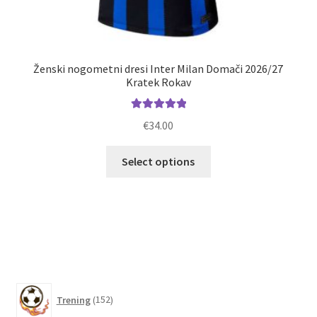
Ženski nogometni dresi Inter Milan Domači 2026/27
Kratek Rokav
Ocenjeno
€
34.00
5.00
od 5
Ta
M
Select options
izdelek
ima
več
različic.
Možnosti
lahko
izberete
152
na
Trening
152
izdelkov
strani