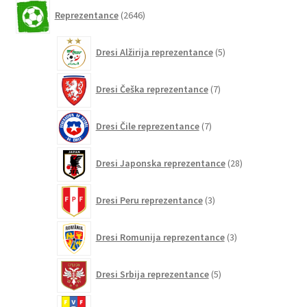
2646
Reprezentance
2646
izdelkov
5
Dresi Alžirija reprezentance
5
izdelkov
7
Dresi Češka reprezentance
7
izdelkov
7
Dresi Čile reprezentance
7
izdelkov
28
Dresi Japonska reprezentance
28
izdelkov
3
Dresi Peru reprezentance
3
izdelki
3
Dresi Romunija reprezentance
3
izdelki
5
Dresi Srbija reprezentance
5
izdelkov
5