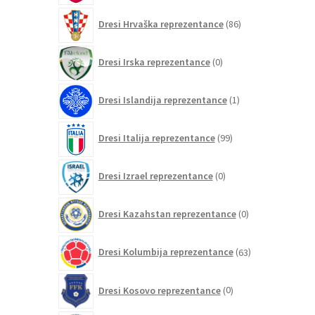
86
Dresi Hrvaška reprezentance
86
izdelkov
0
Dresi Irska reprezentance
0
izdelkov
1
Dresi Islandija reprezentance
1
izdelek
99
Dresi Italija reprezentance
99
izdelkov
0
Dresi Izrael reprezentance
0
izdelkov
0
Dresi Kazahstan reprezentance
0
izdelkov
63
Dresi Kolumbija reprezentance
63
izdelkov
0
Dresi Kosovo reprezentance
0
izdelkov