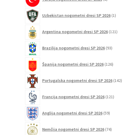
izdelka
1
Uzbekistan nogometni dresi SP 2026
1
izdelek
121
Argentina nogometni dresi SP 2026
121
izdelkov
93
Brazilija nogometni dresi SP 2026
93
izdelkov
126
Španija nogometni dresi SP 2026
126
izdelkov
142
Portugalska nogometni dresi SP 2026
142
izdelko
121
Francija nogometni dresi SP 2026
121
izdelkov
59
Anglija nogometni dresi SP 2026
59
izdelkov
74
Nemčija nogometni dresi SP 2026
74
izdelkov