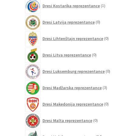
1
Dresi Kostarika reprezentance
1
izdelek
0
Dresi Latvija reprezentance
0
izdelkov
0
Dresi Lihtenštajn reprezentance
0
izdelkov
0
Dresi Litva reprezentance
0
izdelkov
0
Dresi Luksemburg reprezentance
0
izdelkov
3
Dresi Madžarska reprezentance
3
izdelki
0
Dresi Makedonija reprezentance
0
izdelkov
0
Dresi Malta reprezentance
0
izdelkov
84