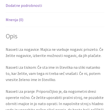
k
Dodatne podrobnosti
Mnenja (0)
Opis
Nasveti za nogavice: Majica ne vsebuje nogavic privzeto. Če
želite nogavice, izberite možnosti nogavic, da jih plačate.
Nasveti za tiskom: Če sta ime in številka na sliki natanko
to, kar želite, vam tega ni treba več vnašati. Če ni, potem
vnesite želeno ime in številko.
Nasveti za pranje: Priporočljivo je, da nogometni dresi
operete ročno. Če želite uporabiti pralni stroj, ne pozabite
obrniti majice in jo nato oprati. In napolnite stroj s hladno
vodo in uporabite nežen cikel pranja, da boste bolj zaščitili