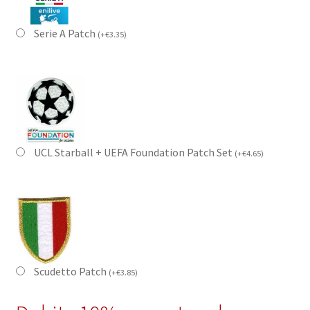
Serie A Patch
(
+
€
3.35
)
UCL Starball + UEFA Foundation Patch Set
(
+
€
4.65
)
Scudetto Patch
(
+
€
3.85
)