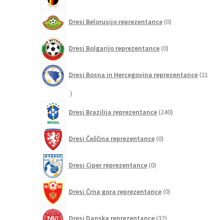
0
Dresi Belorusijo reprezentance
0
izdelkov
0
Dresi Bolgarijo reprezentance
0
izdelkov
Dresi Bosna in Hercegovina reprezentance
21
21
izdelkov
240
Dresi Brazilija reprezentance
240
izdelkov
0
Dresi Češčina reprezentance
0
izdelkov
0
Dresi Ciper reprezentance
0
izdelkov
0
Dresi Črna gora reprezentance
0
izdelkov
32
Dresi Danska reprezentance
32