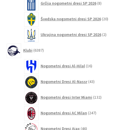
Grčija nogometni dresi SP 2026
8
izdelkov
20
Švedska nogometni dresi SP 2026
20
izdelkov
2
Ukrajina nogometni dresi SP 2026
2
izdelka
6387
Klubi
6387
izdelkov
16
Nogometni dresi Al-Hilal
16
izdelkov
43
Nogometni Dresi Al-Nassr
43
izdelkov
132
Nogometni dresi Inter Miami
132
izdelkov
247
Nogometni dresi AC Milan
247
izdelkov
46
Nogometni Dresi Ajax
46