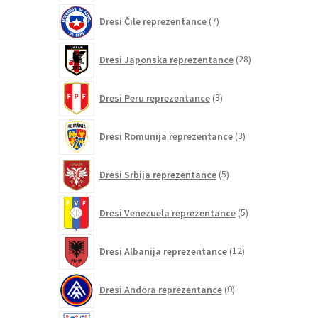
7
Dresi Čile reprezentance
7
izdelkov
28
Dresi Japonska reprezentance
28
izdelkov
3
Dresi Peru reprezentance
3
izdelki
3
Dresi Romunija reprezentance
3
izdelki
5
Dresi Srbija reprezentance
5
izdelkov
5
Dresi Venezuela reprezentance
5
izdelkov
12
Dresi Albanija reprezentance
12
izdelkov
0
Dresi Andora reprezentance
0
izdelkov