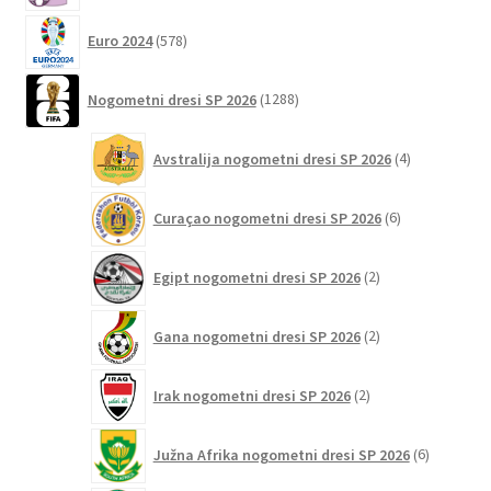
578
Euro 2024
578
izdelkov
1288
Nogometni dresi SP 2026
1288
izdelkov
4
Avstralija nogometni dresi SP 2026
4
izdelki
6
Curaçao nogometni dresi SP 2026
6
izdelkov
2
Egipt nogometni dresi SP 2026
2
izdelka
2
Gana nogometni dresi SP 2026
2
izdelka
2
Irak nogometni dresi SP 2026
2
izdelka
6
Južna Afrika nogometni dresi SP 2026
6
izdelkov