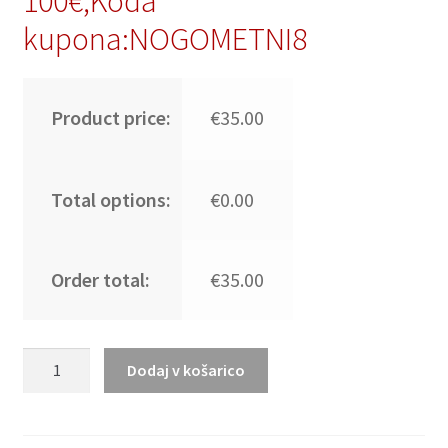
100€,Koda
kupona:NOGOMETNI8
Product price:
€35.00
Total options:
€0.00
Order total:
€35.00
Otroški
Dodaj v košarico
Nogometni
dresi
Belgija