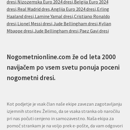
dresi
,
Nizozemska Euro 2024 dresi
,
Belgija Euro 2024
dresi
,
Real Madrid dres
,
Anglija Euro 2024 dresi
,
Erling
Haaland dresi
,
Lamine Yamal dresi
,
Cristiano Ronaldo
dresi
,
Lionel Messi dresi
,
Jude Bellingham dresi
,
Kylian
Mbappe dresi
,
Jude Bellingham dresi
,
Paez Gavi dresi
Nogometnionline.com že od leta 2000
navijačem po vsem svetu ponuja poceni
nogometni dresi.
Kot podjetje je vsak član naše ekipe zavezan zagotavljanju
izjemnih storitev. Želimo, da se vsaka stranka ob naročilu
pri nas počuti cenjeno in samozavestno. Naša ekipa za
pomoč strankam je na voljo prek e-pošte, da vam odgovori