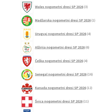
3
Wales nogometni dresi SP 2026
3
izdelki
1
Madžarska nogometni dresi SP 2026
1
izdelek
4
Urugvaj nogometni dresi SP 2026
4
izdelki
6
Alžirija nogometni dresi SP 2026
6
izdelkov
4
Češka nogometni dresi SP 2026
4
izdelki
16
Senegal nogometni dresi SP 2026
16
izdelkov
12
Kanada nogometni dresi SP 2026
12
izdelkov
11
Švica nogometni dresi SP 2026
11
izdelkov
8