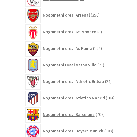
izdelkov
350
Nogometni dresi Arsenal
350
izdelkov
8
Nogometni dresi AS Monaco
8
izdelkov
124
Nogometni dresi As Roma
124
izdelkov
71
Nogometni Dresi Aston Villa
71
izdelkov
24
Nogometni dresi Athletic Bilbao
24
izdelkov
184
Nogometni dresi Atletico Madrid
184
izdelkov
707
Nogometni dresi Barcelona
707
izdelkov
309
Nogometni dresi Bayern Munich
309
izdelkov