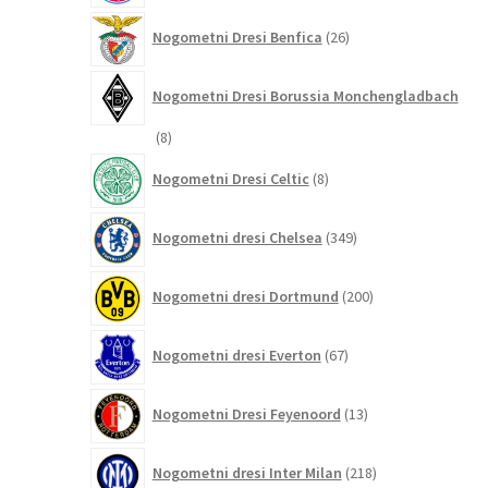
26
Nogometni Dresi Benfica
26
izdelkov
Nogometni Dresi Borussia Monchengladbach
8
8
izdelkov
8
Nogometni Dresi Celtic
8
izdelkov
349
Nogometni dresi Chelsea
349
izdelkov
200
Nogometni dresi Dortmund
200
izdelkov
67
Nogometni dresi Everton
67
izdelkov
13
Nogometni Dresi Feyenoord
13
izdelkov
218
Nogometni dresi Inter Milan
218
izdelkov