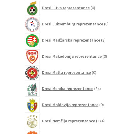
0
Dresi Litva reprezentance
0
izdelkov
0
Dresi Luksemburg reprezentance
0
izdelkov
3
Dresi Madžarska reprezentance
3
izdelki
0
Dresi Makedonija reprezentance
0
izdelkov
0
Dresi Malta reprezentance
0
izdelkov
84
Dresi Mehika reprezentance
84
izdelkov
0
Dresi Moldavijo reprezentance
0
izdelkov
174
Dresi Nemčija reprezentance
174
izdelkov
110