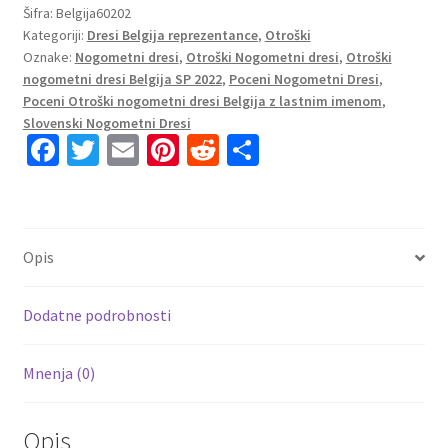
Domači
Šifra:
Belgija60202
Kategoriji:
Dresi Belgija reprezentance
,
Otroški
SP
Oznake:
Nogometni dresi
,
Otroški Nogometni dresi
,
Otroški
2022
nogometni dresi Belgija SP 2022
,
Poceni Nogometni Dresi
,
Kratek
Poceni Otroški nogometni dresi Belgija z lastnim imenom
,
Rokav
Slovenski Nogometni Dresi
+
Fa
T
E
Pi
R
S
Kratke
ce
wi
m
nt
e
h
hlače
b
tt
ai
er
d
ar
količina
o
er
l
es
di
e
Opis
o
t
t
k
Dodatne podrobnosti
Mnenja (0)
Opis