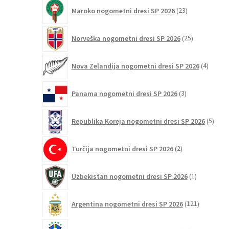
23
Maroko nogometni dresi SP 2026
23
izdelkov
25
Norveška nogometni dresi SP 2026
25
izdelkov
4
Nova Zelandija nogometni dresi SP 2026
4
izdelki
3
Panama nogometni dresi SP 2026
3
izdelki
5
Republika Koreja nogometni dresi SP 2026
5
izdel
2
Turčija nogometni dresi SP 2026
2
izdelka
1
Uzbekistan nogometni dresi SP 2026
1
izdelek
121
Argentina nogometni dresi SP 2026
121
izdelkov
93