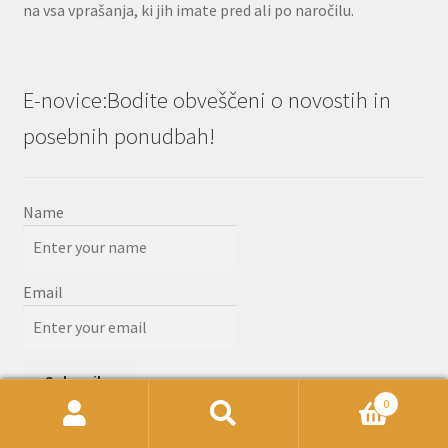
na vsa vprašanja, ki jih imate pred ali po naročilu.
E-novice:Bodite obveščeni o novostih in
posebnih ponudbah!
Name
Email
0
Išči:
Iskanje