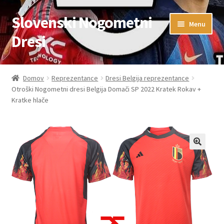
Slovenski Nogometni
Skip
Skip
Menu
to
to
Dresi
navigation
content
Domov
Domov
Reprezentance
Dresi Belgija reprezentance
Otroški Nogometni dresi Belgija Domači SP 2022 Kratek Rokav +
Blog
Kratke hlače
FAQs
Kontaktiraj nas
Košarica
Moj račun
Trgovina