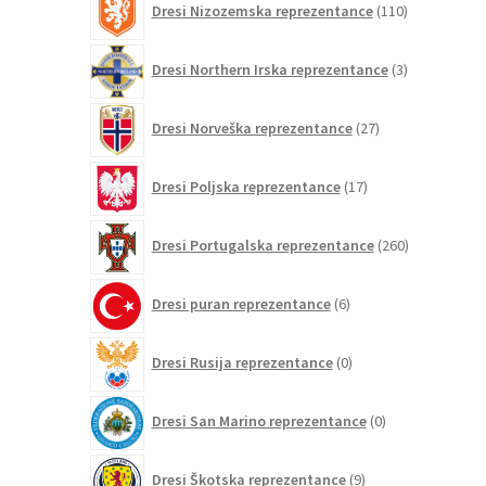
Dresi Nizozemska reprezentance
110
izdelkov
3
Dresi Northern Irska reprezentance
3
izdelki
27
Dresi Norveška reprezentance
27
izdelkov
17
Dresi Poljska reprezentance
17
izdelkov
260
Dresi Portugalska reprezentance
260
izdelkov
6
Dresi puran reprezentance
6
izdelkov
0
Dresi Rusija reprezentance
0
izdelkov
0
Dresi San Marino reprezentance
0
izdelkov
9
Dresi Škotska reprezentance
9