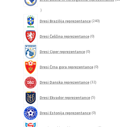
21
izdelkov
240
Dresi Brazilija reprezentance
240
izdelkov
0
Dresi Češčina reprezentance
0
izdelkov
0
Dresi Ciper reprezentance
0
izdelkov
0
Dresi Črna gora reprezentance
0
izdelkov
32
Dresi Danska reprezentance
32
izdelkov
5
Dresi Ekvador reprezentance
5
izdelkov
0
Dresi Estonija reprezentance
0
izdelkov
0