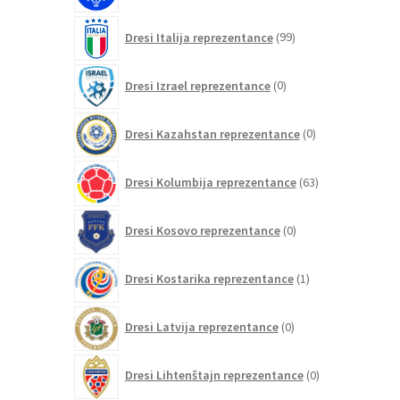
99
Dresi Italija reprezentance
99
izdelkov
0
Dresi Izrael reprezentance
0
izdelkov
0
Dresi Kazahstan reprezentance
0
izdelkov
63
Dresi Kolumbija reprezentance
63
izdelkov
0
Dresi Kosovo reprezentance
0
izdelkov
1
Dresi Kostarika reprezentance
1
izdelek
0
Dresi Latvija reprezentance
0
izdelkov
0
Dresi Lihtenštajn reprezentance
0
izdelkov