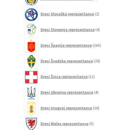
izdelkov
2
Dresi Slovaška reprezentance
2
izdelka
4
Dresi Slovenija reprezentance
4
izdelki
265
Dresi Španija reprezentance
265
izdelkov
20
Dresi Švedska reprezentance
20
izdelkov
11
Dresi Švica reprezentance
11
izdelkov
4
Dresi Ukrajina reprezentance
4
izdelki
20
Dresi Urugvaj reprezentance
20
izdelkov
5
Dresi Wales reprezentance
5
izdelkov