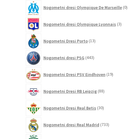
0
Nogometni dresi Olympique De Marseille
0
izdelk
3
Nogometni dresi Olympique Lyonnais
3
izdelki
13
Nogometni Dresi Porto
13
izdelkov
443
Nogometni dresi PSG
443
izdelkov
19
Nogometni Dresi PSV Eindhoven
19
izdelkov
88
Nogometni Dresi RB Leipzig
88
izdelkov
30
Nogometni Dresi Real Betis
30
izdelkov
733
Nogometni dresi Real Madrid
733
izdelkov
0