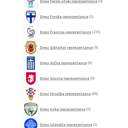
Dresi Ferski otoki reprezentance
0
izdelkov
2
Dresi Finska reprezentance
2
izdelka
235
Dresi Francija reprezentance
235
izdelkov
0
Dresi Gibraltar reprezentance
0
izdelkov
8
Dresi Grčija reprezentance
8
izdelkov
0
Dresi Gruzija reprezentance
0
izdelkov
86
Dresi Hrvaška reprezentance
86
izdelkov
0
Dresi Irska reprezentance
0
izdelkov
1
Dresi Islandija reprezentance
1
izdelek