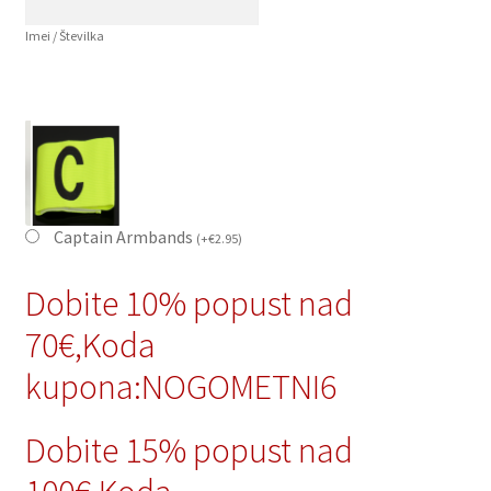
Imei / Številka
Captain Armbands
(
+
€
2.95
)
Dobite 10% popust nad
70€,Koda
kupona:NOGOMETNI6
Dobite 15% popust nad