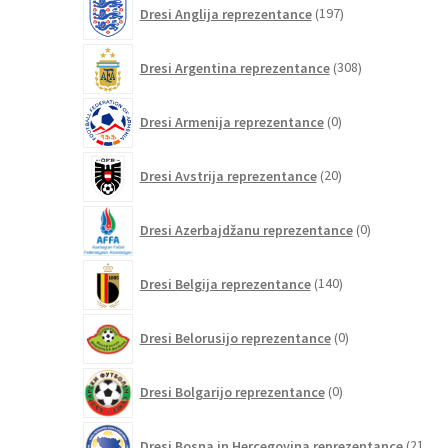
197
Dresi Anglija reprezentance
197
izdelkov
308
Dresi Argentina reprezentance
308
izdelkov
0
Dresi Armenija reprezentance
0
izdelkov
20
Dresi Avstrija reprezentance
20
izdelkov
0
Dresi Azerbajdžanu reprezentance
0
izdelkov
140
Dresi Belgija reprezentance
140
izdelkov
0
Dresi Belorusijo reprezentance
0
izdelkov
0
Dresi Bolgarijo reprezentance
0
izdelkov
Dresi Bosna in Hercegovina reprezentance
21