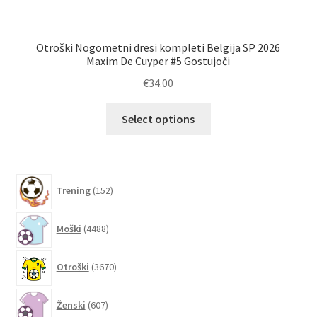
Otroški Nogometni dresi kompleti Belgija SP 2026
No
Maxim De Cuyper #5 Gostujoči
€
34.00
Ta
Select options
izdelek
ima
več
različic.
152
Trening
152
izdelkov
Možnosti
lahko
4488
Moški
4488
izberete
izdelkov
na
3670
Otroški
3670
strani
izdelkov
izdelka
607
Ženski
607
izdelkov