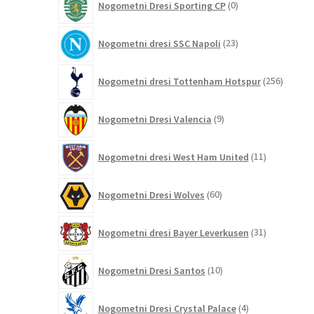
Nogometni Dresi Sporting CP
0
izdelkov
23
Nogometni dresi SSC Napoli
23
izdelkov
256
Nogometni dresi Tottenham Hotspur
256
izdelko
9
Nogometni Dresi Valencia
9
izdelkov
11
Nogometni dresi West Ham United
11
izdelkov
60
Nogometni Dresi Wolves
60
izdelkov
31
Nogometni dresi Bayer Leverkusen
31
izdelkov
10
Nogometni Dresi Santos
10
izdelkov
4
Nogometni Dresi Crystal Palace
4