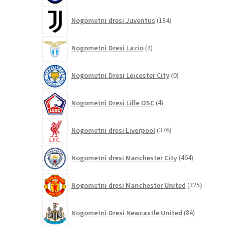
184
Nogometni dresi Juventus
184
izdelkov
4
Nogometni Dresi Lazio
4
izdelki
0
Nogometni Dresi Leicester City
0
izdelkov
4
Nogometni Dresi Lille OSC
4
izdelki
376
Nogometni dresi Liverpool
376
izdelkov
464
Nogometni dresi Manchester City
464
izdelkov
325
Nogometni dresi Manchester United
325
izdelkov
84
Nogometni Dresi Newcastle United
84
izdelkov