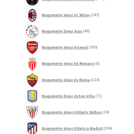
izdelkov
247
Nogometni dresi AC Milan
247
izdelkov
46
Nogometni Dresi Ajax
46
izdelkov
350
Nogometni dresi Arsenal
350
izdelkov
8
Nogometni dresi AS Monaco
8
izdelkov
124
Nogometni dresi As Roma
124
izdelkov
71
Nogometni Dresi Aston Villa
71
izdelkov
24
Nogometni dresi Athletic Bilbao
24
izdelkov
184
Nogometni dresi Atletico Madrid
184
izdelkov