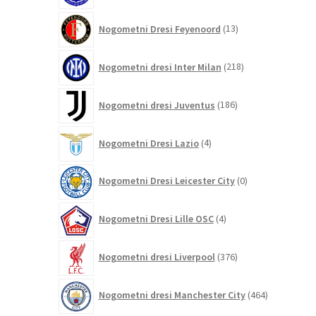
13
Nogometni Dresi Feyenoord
13
izdelkov
218
Nogometni dresi Inter Milan
218
izdelkov
186
Nogometni dresi Juventus
186
izdelkov
4
Nogometni Dresi Lazio
4
izdelki
0
Nogometni Dresi Leicester City
0
izdelkov
4
Nogometni Dresi Lille OSC
4
izdelki
376
Nogometni dresi Liverpool
376
izdelkov
464
Nogometni dresi Manchester City
464
izdelkov