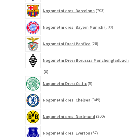
708
Nogometni dresi Barcelona
708
izdelkov
309
Nogometni dresi Bayern Munich
309
izdelkov
26
Nogometni Dresi Benfica
26
izdelkov
Nogometni Dresi Borussia Monchengladbach
8
8
izdelkov
8
Nogometni Dresi Celtic
8
izdelkov
349
Nogometni dresi Chelsea
349
izdelkov
200
Nogometni dresi Dortmund
200
izdelkov
67
Nogometni dresi Everton
67
izdelkov