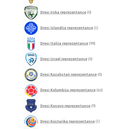
0
Dresi Irska reprezentance
0
izdelkov
1
Dresi Islandija reprezentance
1
izdelek
99
Dresi Italija reprezentance
99
izdelkov
0
Dresi Izrael reprezentance
0
izdelkov
0
Dresi Kazahstan reprezentance
0
izdelkov
63
Dresi Kolumbija reprezentance
63
izdelkov
0
Dresi Kosovo reprezentance
0
izdelkov
1
Dresi Kostarika reprezentance
1
izdelek