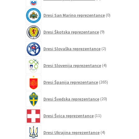
izdelkov
0
Dresi San Marino reprezentance
0
izdelkov
9
Dresi Škotska reprezentance
9
izdelkov
2
Dresi Slovaška reprezentance
2
izdelka
4
Dresi Slovenija reprezentance
4
izdelki
265
Dresi Španija reprezentance
265
izdelkov
20
Dresi Švedska reprezentance
20
izdelkov
11
Dresi Švica reprezentance
11
izdelkov
4
Dresi Ukrajina reprezentance
4
izdelki