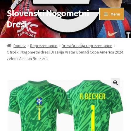
Slovenski Nogometni
Skip
Skip
Menu
to
to
Dresi
navigation
content
Domov
Domov
Reprezentance
Dresi Brazilija reprezentance
Otroški Nogometni dresi Brazilija Vratar Domači Copa America 2024
Blog
zelena Alisson Becker 1
FAQs
Kontaktiraj nas
Košarica
Moj račun
Trgovina