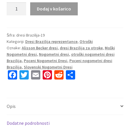
Otroški
Dodaj v košarico
Nogometni
dresi
Brazilija
Vratar
Šifra:
dresi Brazilija-19
Kategoriji:
Dresi Brazilija reprezentance
,
Otroški
Domači
Oznake:
Alisson Becker dresi
,
dresi Brazilija za otroke
,
Moški
Copa
Nogometni dresi
,
Nogometni dresi
,
otroški nogometni dresi
America
Brazilija
,
Poceni Nogometni Dresi
,
Poceni nogometni dresi
2024
Brazilija
,
Slovenski Nogometni Dresi
zelena
Fa
T
E
Pi
R
S
Alisson
ce
wi
m
nt
e
h
Becker
b
tt
ai
er
d
ar
1
o
er
l
es
di
e
količina
Opis
o
t
t
k
Dodatne podrobnosti