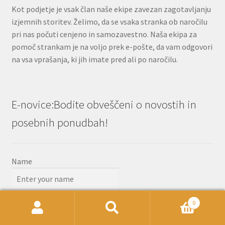
Kot podjetje je vsak član naše ekipe zavezan zagotavljanju
izjemnih storitev. Želimo, da se vsaka stranka ob naročilu
pri nas počuti cenjeno in samozavestno. Naša ekipa za
pomoč strankam je na voljo prek e-pošte, da vam odgovori
na vsa vprašanja, ki jih imate pred ali po naročilu.
E-novice:Bodite obveščeni o novostih in
posebnih ponudbah!
Name
Email
0
Išči:
Iskanje