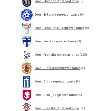
Dresi Ekvador reprezentance
5
izdelkov
0
Dresi Estonija reprezentance
0
izdelkov
0
Dresi Ferski otoki reprezentance
0
izdelkov
2
Dresi Finska reprezentance
2
izdelka
235
Dresi Francija reprezentance
235
izdelkov
0
Dresi Gibraltar reprezentance
0
izdelkov
8
Dresi Grčija reprezentance
8
izdelkov
0
Dresi Gruzija reprezentance
0
izdelkov
86
Dresi Hrvaška reprezentance
86
izdelkov