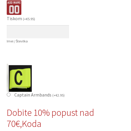
Tiskom
(
+
€
5.95
)
Imei / Številka
Captain Armbands
(
+
€
2.95
)
Dobite 10% popust nad
70€,Koda