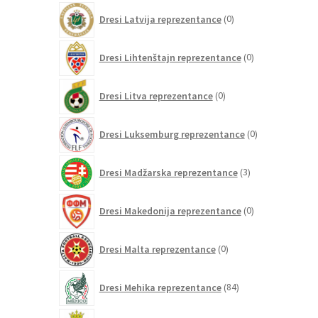
0
Dresi Latvija reprezentance
0
izdelkov
0
Dresi Lihtenštajn reprezentance
0
izdelkov
0
Dresi Litva reprezentance
0
izdelkov
0
Dresi Luksemburg reprezentance
0
izdelkov
3
Dresi Madžarska reprezentance
3
izdelki
0
Dresi Makedonija reprezentance
0
izdelkov
0
Dresi Malta reprezentance
0
izdelkov
84
Dresi Mehika reprezentance
84
izdelkov
0