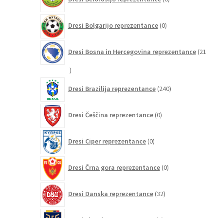
izdelkov
0
Dresi Bolgarijo reprezentance
0
izdelkov
Dresi Bosna in Hercegovina reprezentance
21
21
izdelkov
240
Dresi Brazilija reprezentance
240
izdelkov
0
Dresi Češčina reprezentance
0
izdelkov
0
Dresi Ciper reprezentance
0
izdelkov
0
Dresi Črna gora reprezentance
0
izdelkov
32
Dresi Danska reprezentance
32
izdelkov
5