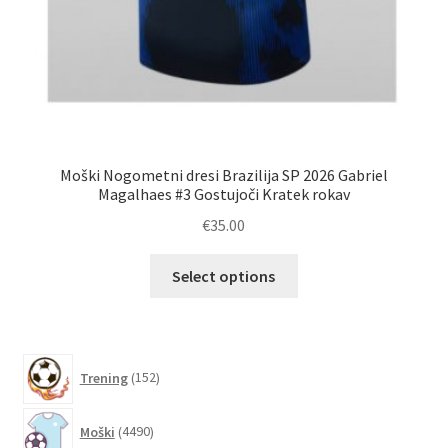
Moški Nogometni dresi Brazilija SP 2026 Gabriel
Magalhaes #3 Gostujoči Kratek rokav
€
35.00
Ta
Select options
izdelek
ima
več
različic.
152
Trening
152
izdelkov
Možnosti
lahko
4490
Moški
4490
izberete
izdelkov