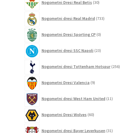
Nogometni Dresi Real Betis
30
izdelkov
733
Nogometni dresi Real Madrid
733
izdelkov
0
Nogometni Dresi Sporting CP
0
izdelkov
23
Nogometni dresi SSC Napoli
23
izdelkov
256
Nogometni dresi Tottenham Hotspur
256
izdelko
9
Nogometni Dresi Valencia
9
izdelkov
11
Nogometni dresi West Ham United
11
izdelkov
60
Nogometni Dresi Wolves
60
izdelkov
31
Nogometni dresi Bayer Leverkusen
31