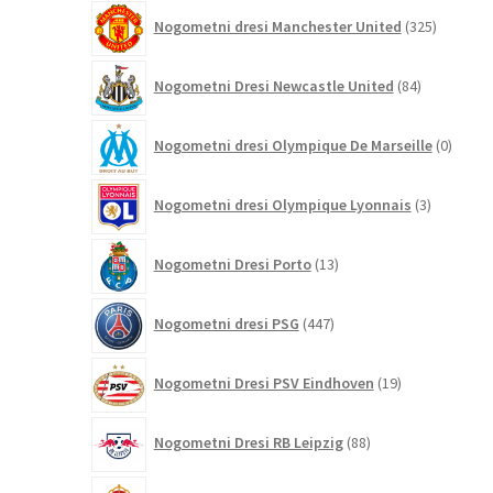
325
Nogometni dresi Manchester United
325
izdelkov
84
Nogometni Dresi Newcastle United
84
izdelkov
0
Nogometni dresi Olympique De Marseille
0
izdelk
3
Nogometni dresi Olympique Lyonnais
3
izdelki
13
Nogometni Dresi Porto
13
izdelkov
447
Nogometni dresi PSG
447
izdelkov
19
Nogometni Dresi PSV Eindhoven
19
izdelkov
88
Nogometni Dresi RB Leipzig
88
izdelkov
30