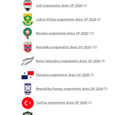
2
Irak nogometni dresi SP 2026
2
izdelka
6
Južna Afrika nogometni dresi SP 2026
6
izdelkov
23
Maroko nogometni dresi SP 2026
23
izdelkov
25
Norveška nogometni dresi SP 2026
25
izdelkov
4
Nova Zelandija nogometni dresi SP 2026
4
izdelki
3
Panama nogometni dresi SP 2026
3
izdelki
5
Republika Koreja nogometni dresi SP 2026
5
izdel
2
Turčija nogometni dresi SP 2026
2
izdelka
1