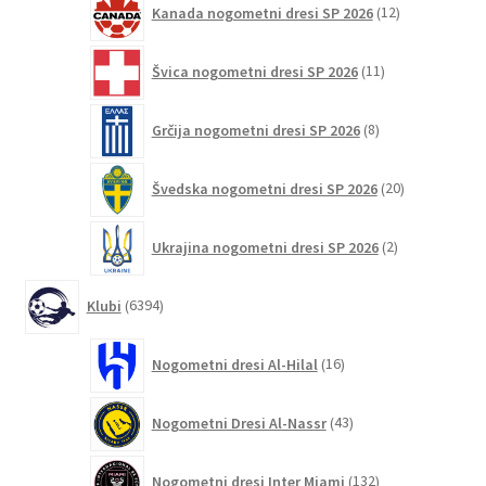
Kanada nogometni dresi SP 2026
12
izdelkov
11
Švica nogometni dresi SP 2026
11
izdelkov
8
Grčija nogometni dresi SP 2026
8
izdelkov
20
Švedska nogometni dresi SP 2026
20
izdelkov
2
Ukrajina nogometni dresi SP 2026
2
izdelka
6394
Klubi
6394
izdelkov
16
Nogometni dresi Al-Hilal
16
izdelkov
43
Nogometni Dresi Al-Nassr
43
izdelkov
132
Nogometni dresi Inter Miami
132