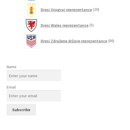
20
Dresi Urugvaj reprezentance
20
izdelkov
5
Dresi Wales reprezentance
5
izdelkov
86
Dresi Združene države reprezentance
86
izdelkov
Name
Email