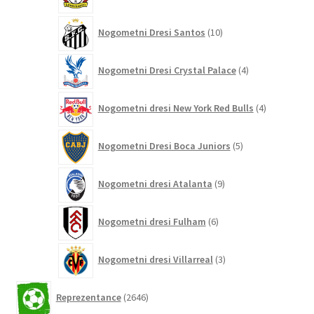
izdelkov
10
Nogometni Dresi Santos
10
izdelkov
4
Nogometni Dresi Crystal Palace
4
izdelki
4
Nogometni dresi New York Red Bulls
4
izdelki
5
Nogometni Dresi Boca Juniors
5
izdelkov
9
Nogometni dresi Atalanta
9
izdelkov
6
Nogometni dresi Fulham
6
izdelkov
3
Nogometni dresi Villarreal
3
izdelki
2646
Reprezentance
2646
izdelkov