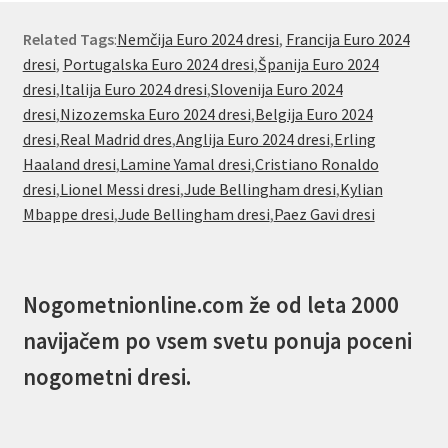
Related Tags
:
Nemčija Euro 2024 dresi
,
Francija Euro 2024
dresi
,
Portugalska Euro 2024 dresi
,
Španija Euro 2024
dresi
,
Italija Euro 2024 dresi
,
Slovenija Euro 2024
dresi
,
Nizozemska Euro 2024 dresi
,
Belgija Euro 2024
dresi
,
Real Madrid dres
,
Anglija Euro 2024 dresi
,
Erling
Haaland dresi
,
Lamine Yamal dresi
,
Cristiano Ronaldo
dresi
,
Lionel Messi dresi
,
Jude Bellingham dresi
,
Kylian
Mbappe dresi
,
Jude Bellingham dresi
,
Paez Gavi dresi
Nogometnionline.com že od leta 2000
navijačem po vsem svetu ponuja poceni
nogometni dresi.