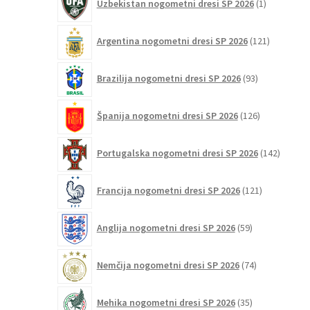
Uzbekistan nogometni dresi SP 2026
1
izdelek
121
Argentina nogometni dresi SP 2026
121
izdelkov
93
Brazilija nogometni dresi SP 2026
93
izdelkov
126
Španija nogometni dresi SP 2026
126
izdelkov
142
Portugalska nogometni dresi SP 2026
142
izdelko
121
Francija nogometni dresi SP 2026
121
izdelkov
59
Anglija nogometni dresi SP 2026
59
izdelkov
74
Nemčija nogometni dresi SP 2026
74
izdelkov
35
Mehika nogometni dresi SP 2026
35
izdelkov