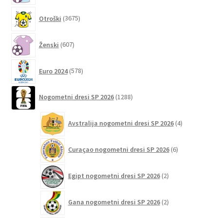
na
3675
Otroški
3675
strani
izdelkov
izdelka
607
Ženski
607
izdelkov
578
Euro 2024
578
izdelkov
1288
Nogometni dresi SP 2026
1288
izdelkov
4
Avstralija nogometni dresi SP 2026
4
izdelki
6
Curaçao nogometni dresi SP 2026
6
izdelkov
2
Egipt nogometni dresi SP 2026
2
izdelka
2
Gana nogometni dresi SP 2026
2
izdelka