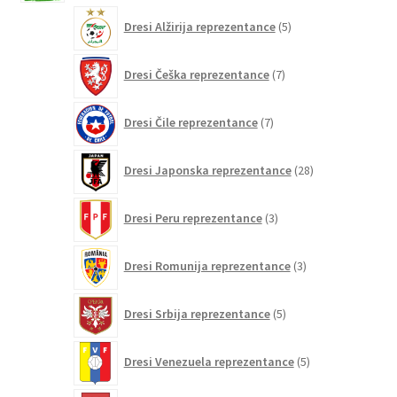
5
Dresi Alžirija reprezentance
5
izdelkov
7
Dresi Češka reprezentance
7
izdelkov
7
Dresi Čile reprezentance
7
izdelkov
28
Dresi Japonska reprezentance
28
izdelkov
3
Dresi Peru reprezentance
3
izdelki
3
Dresi Romunija reprezentance
3
izdelki
5
Dresi Srbija reprezentance
5
izdelkov
5
Dresi Venezuela reprezentance
5
izdelkov