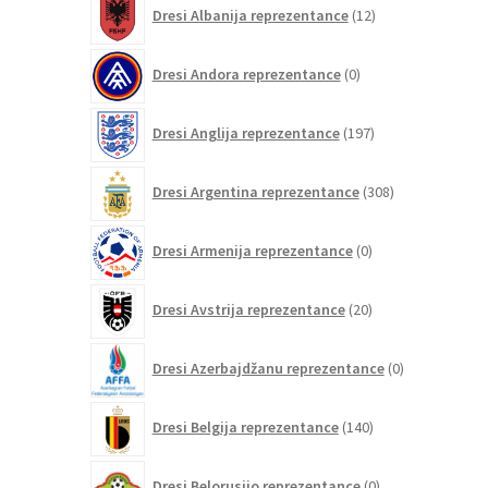
12
Dresi Albanija reprezentance
12
izdelkov
0
Dresi Andora reprezentance
0
izdelkov
197
Dresi Anglija reprezentance
197
izdelkov
308
Dresi Argentina reprezentance
308
izdelkov
0
Dresi Armenija reprezentance
0
izdelkov
20
Dresi Avstrija reprezentance
20
izdelkov
0
Dresi Azerbajdžanu reprezentance
0
izdelkov
140
Dresi Belgija reprezentance
140
izdelkov
0
Dresi Belorusijo reprezentance
0