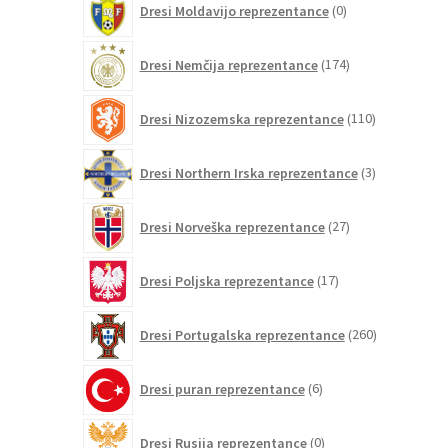
Dresi Moldavijo reprezentance
0
izdelkov
174
Dresi Nemčija reprezentance
174
izdelkov
110
Dresi Nizozemska reprezentance
110
izdelkov
3
Dresi Northern Irska reprezentance
3
izdelki
27
Dresi Norveška reprezentance
27
izdelkov
17
Dresi Poljska reprezentance
17
izdelkov
260
Dresi Portugalska reprezentance
260
izdelkov
6
Dresi puran reprezentance
6
izdelkov
0
Dresi Rusija reprezentance
0