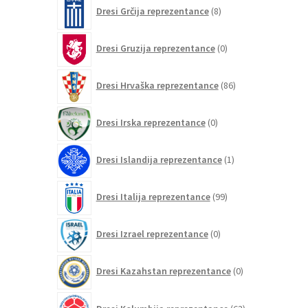
8
Dresi Grčija reprezentance
8
izdelkov
0
Dresi Gruzija reprezentance
0
izdelkov
86
Dresi Hrvaška reprezentance
86
izdelkov
0
Dresi Irska reprezentance
0
izdelkov
1
Dresi Islandija reprezentance
1
izdelek
99
Dresi Italija reprezentance
99
izdelkov
0
Dresi Izrael reprezentance
0
izdelkov
0
Dresi Kazahstan reprezentance
0
izdelkov
63