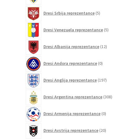
5
Dresi Srbija reprezentance
5
izdelkov
5
Dresi Venezuela reprezentance
5
izdelkov
12
Dresi Albanija reprezentance
12
izdelkov
0
Dresi Andora reprezentance
0
izdelkov
197
Dresi Anglija reprezentance
197
izdelkov
308
Dresi Argentina reprezentance
308
izdelkov
0
Dresi Armenija reprezentance
0
izdelkov
20
Dresi Avstrija reprezentance
20
izdelkov