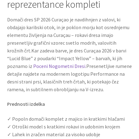
reprezentance kompleti
Domači dres SP 2026 Curaçao je navdihnjen z valovi, ki
obdajajo karibski otok, in je poklon morju kot osrednjemu
elementu življenja na Curaçau – rokavi dresa imajo
presenetljiv grafični vzorec svetlo modrih, valovitih
krožnih črt.Kar zadeva barve, je dres Curaçaa 2026 v barvi
“Lucid Blue” z poudarki “Impact Yellow” – barvah, ki jih
poznamo iz
Poceni Nogometni Dresi
.Presenetljive rumene
detajle najdete na modernem logotipu Performance na
desni strani prsi, klasičnih treh črtah, ki potekajo čez
ramena, in subtilnem obrobljanju na V-izrezu.
Prednosti izdelka
✓ Popoln domači komplet z majico in kratkimi hlačami
✓ Otroški model s kratkimi rokavi in ​​udobnim krojem
✓ Lahek in zračen material za visoko udobje