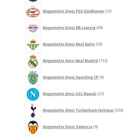
23
Nogometni Dresi PSV Eindhoven
23
izdelkov
88
Nogometni Dresi RB Leipzig
88
izdelkov
30
Nogometni Dresi Real Betis
30
izdelkov
733
Nogometni dresi Real Madrid
733
izdelkov
0
Nogometni Dresi Sporting CP
0
izdelkov
23
Nogometni dresi SSC Napoli
23
izdelkov
256
Nogometni dresi Tottenham Hotspur
256
izdelko
9
Nogometni Dresi Valencia
9
izdelkov