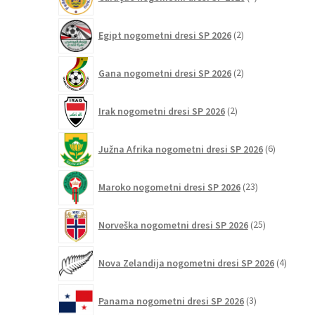
izdelkov
2
Egipt nogometni dresi SP 2026
2
izdelka
2
Gana nogometni dresi SP 2026
2
izdelka
2
Irak nogometni dresi SP 2026
2
izdelka
6
Južna Afrika nogometni dresi SP 2026
6
izdelkov
23
Maroko nogometni dresi SP 2026
23
izdelkov
25
Norveška nogometni dresi SP 2026
25
izdelkov
4
Nova Zelandija nogometni dresi SP 2026
4
izdelki
3
Panama nogometni dresi SP 2026
3
izdelki