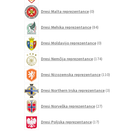
0
Dresi Malta reprezentance
0
izdelkov
84
Dresi Mehika reprezentance
84
izdelkov
0
Dresi Moldavijo reprezentance
0
izdelkov
174
Dresi Nemčija reprezentance
174
izdelkov
110
Dresi Nizozemska reprezentance
110
izdelkov
3
Dresi Northern Irska reprezentance
3
izdelki
27
Dresi Norveška reprezentance
27
izdelkov
17
Dresi Poljska reprezentance
17
izdelkov