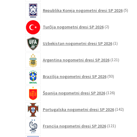
5
Republika Koreja nogometni dresi SP 2026
5
izdel
2
Turčija nogometni dresi SP 2026
2
izdelka
1
Uzbekistan nogometni dresi SP 2026
1
izdelek
121
Argentina nogometni dresi SP 2026
121
izdelkov
93
Brazilija nogometni dresi SP 2026
93
izdelkov
126
Španija nogometni dresi SP 2026
126
izdelkov
142
Portugalska nogometni dresi SP 2026
142
izdelko
121
Francija nogometni dresi SP 2026
121
izdelkov