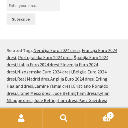
Related Tags
:
Nemčija Euro 2024 dresi
,
Francija Euro 2024
dresi
,
Portugalska Euro 2024 dresi
,
Španija Euro 2024
dresi
,
Italija Euro 2024 dresi
,
Slovenija Euro 2024
dresi
,
Nizozemska Euro 2024 dresi
,
Belgija Euro 2024
dresi
,
Real Madrid dres
,
Anglija Euro 2024 dresi
,
Erling
Haaland dresi
,
Lamine Yamal dresi
,
Cristiano Ronaldo
dresi
,
Lionel Messi dresi
,
Jude Bellingham dresi
,
Kylian
Mbappe dresi
,
Jude Bellingham dresi
,
Paez Gavi dresi
0
Išči:
Iskanje
Nogometnionline.com že od leta 2000