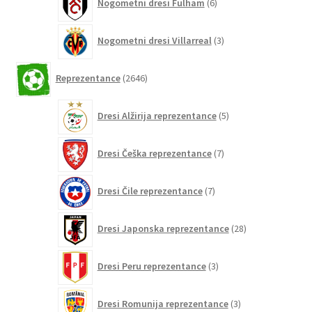
Nogometni dresi Fulham
6
izdelkov
3
Nogometni dresi Villarreal
3
izdelki
2646
Reprezentance
2646
izdelkov
5
Dresi Alžirija reprezentance
5
izdelkov
7
Dresi Češka reprezentance
7
izdelkov
7
Dresi Čile reprezentance
7
izdelkov
28
Dresi Japonska reprezentance
28
izdelkov
3
Dresi Peru reprezentance
3
izdelki
3
Dresi Romunija reprezentance
3
izdelki