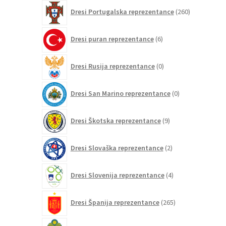
260
Dresi Portugalska reprezentance
260
izdelkov
6
Dresi puran reprezentance
6
izdelkov
0
Dresi Rusija reprezentance
0
izdelkov
0
Dresi San Marino reprezentance
0
izdelkov
9
Dresi Škotska reprezentance
9
izdelkov
2
Dresi Slovaška reprezentance
2
izdelka
4
Dresi Slovenija reprezentance
4
izdelki
265
Dresi Španija reprezentance
265
izdelkov
20