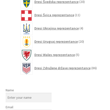
Dresi Švedska reprezentance
20
izdelkov
11
Dresi Švica reprezentance
11
izdelkov
4
Dresi Ukrajina reprezentance
4
izdelki
20
Dresi Urugvaj reprezentance
20
izdelkov
5
Dresi Wales reprezentance
5
izdelkov
86
Dresi Združene države reprezentance
86
izdelkov
Name
Email