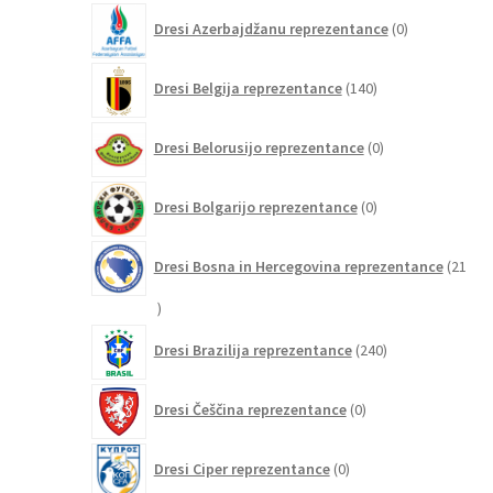
0
Dresi Azerbajdžanu reprezentance
0
izdelkov
140
Dresi Belgija reprezentance
140
izdelkov
0
Dresi Belorusijo reprezentance
0
izdelkov
0
Dresi Bolgarijo reprezentance
0
izdelkov
Dresi Bosna in Hercegovina reprezentance
21
21
izdelkov
240
Dresi Brazilija reprezentance
240
izdelkov
0
Dresi Češčina reprezentance
0
izdelkov
0
Dresi Ciper reprezentance
0
izdelkov