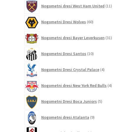
11
Nogometni dresi West Ham United
11
izdelkov
60
Nogometni Dresi Wolves
60
izdelkov
31
Nogometni dresi Bayer Leverkusen
31
izdelkov
10
Nogometni Dresi Santos
10
izdelkov
4
Nogometni Dresi Crystal Palace
4
izdelki
4
Nogometni dresi New York Red Bulls
4
izdelki
5
Nogometni Dresi Boca Juniors
5
izdelkov
9
Nogometni dresi Atalanta
9
izdelkov
6