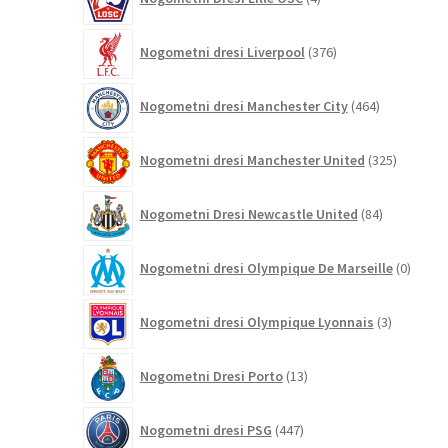
izdelki
376
Nogometni dresi Liverpool
376
izdelkov
464
Nogometni dresi Manchester City
464
izdelkov
325
Nogometni dresi Manchester United
325
izdelkov
84
Nogometni Dresi Newcastle United
84
izdelkov
0
Nogometni dresi Olympique De Marseille
0
izdelk
3
Nogometni dresi Olympique Lyonnais
3
izdelki
13
Nogometni Dresi Porto
13
izdelkov
447
Nogometni dresi PSG
447
izdelkov