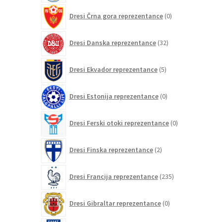
0
Dresi Črna gora reprezentance
0
izdelkov
32
Dresi Danska reprezentance
32
izdelkov
5
Dresi Ekvador reprezentance
5
izdelkov
0
Dresi Estonija reprezentance
0
izdelkov
0
Dresi Ferski otoki reprezentance
0
izdelkov
2
Dresi Finska reprezentance
2
izdelka
235
Dresi Francija reprezentance
235
izdelkov
0
Dresi Gibraltar reprezentance
0
izdelkov