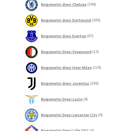
349
Nogometni dresi Chelsea
349
izdelkov
200
Nogometni dresi Dortmund
200
izdelkov
67
Nogometni dresi Everton
67
izdelkov
13
Nogometni Dresi Feyenoord
13
izdelkov
218
Nogometni dresi Inter Milan
218
izdelkov
186
Nogometni dresi Juventus
186
izdelkov
4
Nogometni Dresi Lazio
4
izdelki
0
Nogometni Dresi Leicester City
0
izdelkov
4
Nogometni Dresi Lille OSC
4