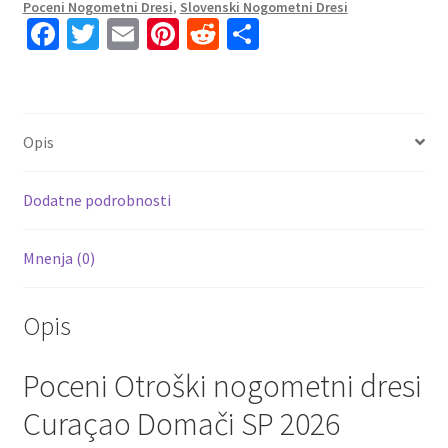
Poceni Nogometni Dresi
,
Slovenski Nogometni Dresi
+
Fa
T
E
Pi
R
S
Kratke
ce
wi
m
nt
e
h
hlače
b
tt
ai
er
d
ar
količina
o
er
l
es
di
e
Opis
o
t
t
k
Dodatne podrobnosti
Mnenja (0)
Opis
Poceni Otroški nogometni dresi
Curaçao Domači SP 2026