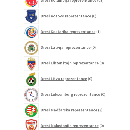
Dresi Kolumbija reprezentance
63
izdelkov
0
Dresi Kosovo reprezentance
0
izdelkov
1
Dresi Kostarika reprezentance
1
izdelek
0
Dresi Latvija reprezentance
0
izdelkov
0
Dresi Lihtenštajn reprezentance
0
izdelkov
0
Dresi Litva reprezentance
0
izdelkov
0
Dresi Luksemburg reprezentance
0
izdelkov
3
Dresi Madžarska reprezentance
3
izdelki
0
Dresi Makedonija reprezentance
0
izdelkov