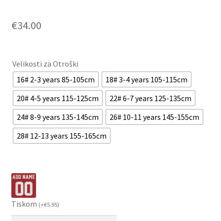
€
34.00
Velikosti za Otroški
16# 2-3 years 85-105cm
18# 3-4 years 105-115cm
20# 4-5 years 115-125cm
22# 6-7 years 125-135cm
24# 8-9 years 135-145cm
26# 10-11 years 145-155cm
28# 12-13 years 155-165cm
Tiskom
(
+
€
5.95
)