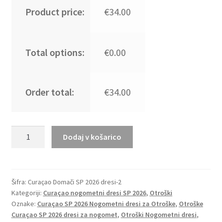
Product price:
€34.00
Total options:
€0.00
Order total:
€34.00
Otroški
Dodaj v košarico
nogometni
dresi
Curaçao
Domači
Šifra:
Curaçao Domači SP 2026 dresi-2
Kategoriji:
Curaçao nogometni dresi SP 2026
,
Otroški
SP
Oznake:
Curaçao SP 2026 Nogometni dresi za Otroške
,
Otroške
2026
Curaçao SP 2026 dresi za nogomet
,
Otroški Nogometni dresi
,
reprezentance