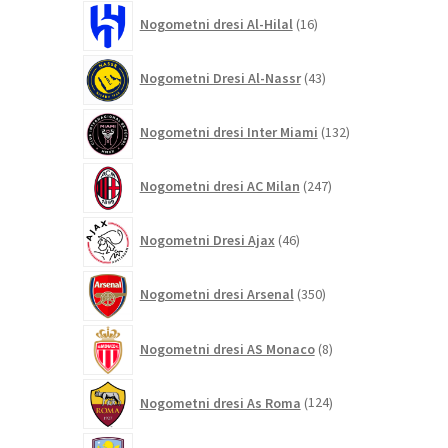
16
Nogometni dresi Al-Hilal
16
izdelkov
43
Nogometni Dresi Al-Nassr
43
izdelkov
132
Nogometni dresi Inter Miami
132
izdelkov
247
Nogometni dresi AC Milan
247
izdelkov
46
Nogometni Dresi Ajax
46
izdelkov
350
Nogometni dresi Arsenal
350
izdelkov
8
Nogometni dresi AS Monaco
8
izdelkov
124
Nogometni dresi As Roma
124
izdelkov
71