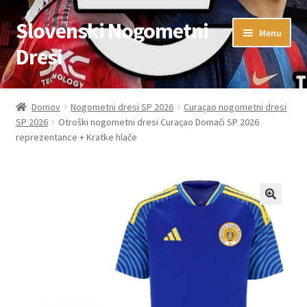
Slovenski Nogometni
Skip
Skip
Menu
to
to
Dresi
navigation
content
Domov
Domov
Nogometni dresi SP 2026
Curaçao nogometni dresi
SP 2026
Otroški nogometni dresi Curaçao Domači SP 2026
Blog
reprezentance + Kratke hlače
FAQs
Kontaktiraj nas
Košarica
Moj račun
Trgovina