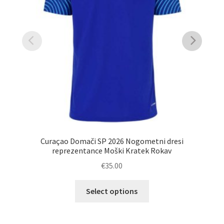
Curaçao Domači SP 2026 Nogometni dresi
P
reprezentance Moški Kratek Rokav
€
35.00
Ta
Select options
izdelek
ima
več