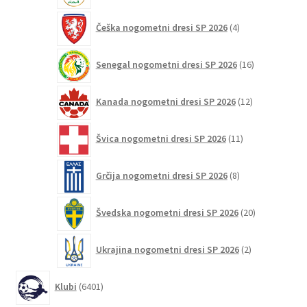
4
Češka nogometni dresi SP 2026
4
izdelki
16
Senegal nogometni dresi SP 2026
16
izdelkov
12
Kanada nogometni dresi SP 2026
12
izdelkov
11
Švica nogometni dresi SP 2026
11
izdelkov
8
Grčija nogometni dresi SP 2026
8
izdelkov
20
Švedska nogometni dresi SP 2026
20
izdelkov
2
Ukrajina nogometni dresi SP 2026
2
izdelka
6401
Klubi
6401
izdelek