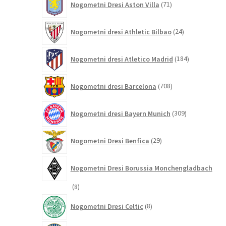
Nogometni Dresi Aston Villa
71
izdelkov
24
Nogometni dresi Athletic Bilbao
24
izdelkov
184
Nogometni dresi Atletico Madrid
184
izdelkov
708
Nogometni dresi Barcelona
708
izdelkov
309
Nogometni dresi Bayern Munich
309
izdelkov
29
Nogometni Dresi Benfica
29
izdelkov
Nogometni Dresi Borussia Monchengladbach
8
8
izdelkov
8
Nogometni Dresi Celtic
8
izdelkov