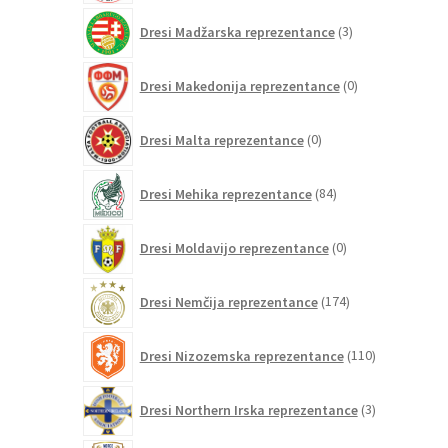
3
Dresi Madžarska reprezentance
3
izdelki
0
Dresi Makedonija reprezentance
0
izdelkov
0
Dresi Malta reprezentance
0
izdelkov
84
Dresi Mehika reprezentance
84
izdelkov
0
Dresi Moldavijo reprezentance
0
izdelkov
174
Dresi Nemčija reprezentance
174
izdelkov
110
Dresi Nizozemska reprezentance
110
izdelkov
3
Dresi Northern Irska reprezentance
3
izdelki