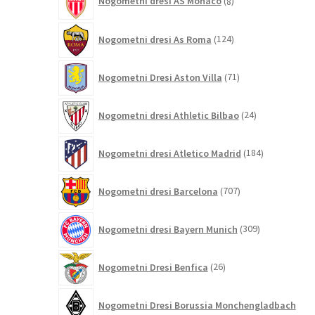
Nogometni dresi AS Monaco
8
izdelkov
124
Nogometni dresi As Roma
124
izdelkov
71
Nogometni Dresi Aston Villa
71
izdelkov
24
Nogometni dresi Athletic Bilbao
24
izdelkov
184
Nogometni dresi Atletico Madrid
184
izdelkov
707
Nogometni dresi Barcelona
707
izdelkov
309
Nogometni dresi Bayern Munich
309
izdelkov
26
Nogometni Dresi Benfica
26
izdelkov
Nogometni Dresi Borussia Monchengladbach