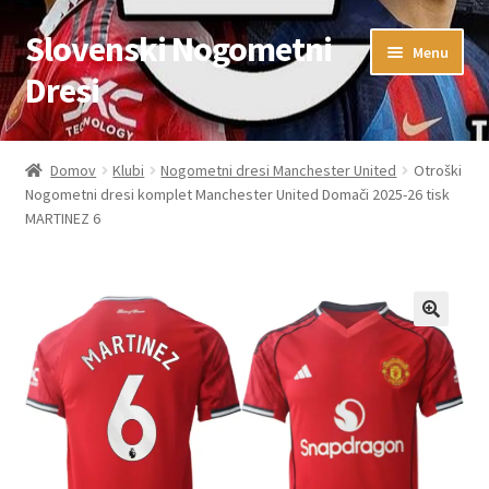
Slovenski Nogometni
Skip
Skip
Menu
to
to
Dresi
navigation
content
Domov
Domov
Klubi
Nogometni dresi Manchester United
Otroški
Nogometni dresi komplet Manchester United Domači 2025-26 tisk
Blog
MARTINEZ 6
FAQs
Kontaktiraj nas
Košarica
Moj račun
Trgovina