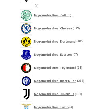
8
8
izdelkov
8
Nogometni Dresi Celtic
8
izdelkov
349
Nogometni dresi Chelsea
349
izdelkov
200
Nogometni dresi Dortmund
200
izdelkov
67
Nogometni dresi Everton
67
izdelkov
13
Nogometni Dresi Feyenoord
13
izdelkov
218
Nogometni dresi Inter Milan
218
izdelkov
184
Nogometni dresi Juventus
184
izdelkov
4
Nogometni Dresi Lazio
4