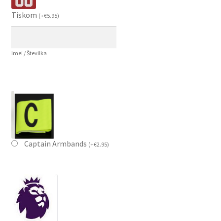
Tiskom
(
+
€
5.95
)
Imei / Številka
Captain Armbands
(
+
€
2.95
)