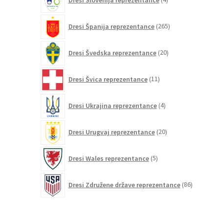
izdelki
265
Dresi Španija reprezentance
265
izdelkov
20
Dresi Švedska reprezentance
20
izdelkov
11
Dresi Švica reprezentance
11
izdelkov
4
Dresi Ukrajina reprezentance
4
izdelki
20
Dresi Urugvaj reprezentance
20
izdelkov
5
Dresi Wales reprezentance
5
izdelkov
86
Dresi Združene države reprezentance
86
izdelkov