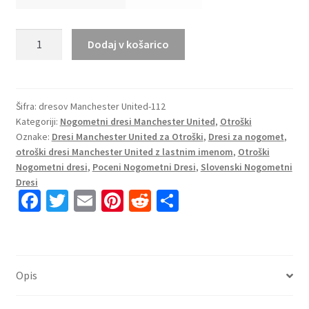
Otroški
Dodaj v košarico
Nogometni
dresi
komplet
Manchester
Šifra:
dresov Manchester United-112
Kategoriji:
Nogometni dresi Manchester United
,
Otroški
United
Oznake:
Dresi Manchester United za Otroški
,
Dresi za nogomet
,
Domači
otroški dresi Manchester United z lastnim imenom
,
Otroški
2025-
Nogometni dresi
,
Poceni Nogometni Dresi
,
Slovenski Nogometni
26
Dresi
tisk
Fa
T
E
Pi
R
S
MARTINEZ
ce
wi
m
nt
e
h
6
b
tt
ai
er
d
ar
količina
o
er
l
es
di
e
Opis
o
t
t