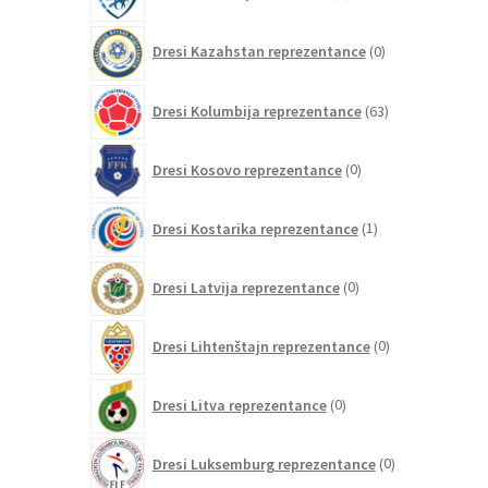
izdelkov
0
Dresi Kazahstan reprezentance
0
izdelkov
63
Dresi Kolumbija reprezentance
63
izdelkov
0
Dresi Kosovo reprezentance
0
izdelkov
1
Dresi Kostarika reprezentance
1
izdelek
0
Dresi Latvija reprezentance
0
izdelkov
0
Dresi Lihtenštajn reprezentance
0
izdelkov
0
Dresi Litva reprezentance
0
izdelkov
0
Dresi Luksemburg reprezentance
0
izdelkov