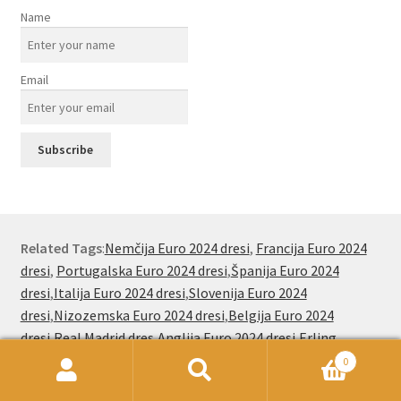
Name
Email
Related Tags
:
Nemčija Euro 2024 dresi
,
Francija Euro 2024
dresi
,
Portugalska Euro 2024 dresi
,
Španija Euro 2024
dresi
,
Italija Euro 2024 dresi
,
Slovenija Euro 2024
dresi
,
Nizozemska Euro 2024 dresi
,
Belgija Euro 2024
dresi
,
Real Madrid dres
,
Anglija Euro 2024 dresi
,
Erling
Haaland dresi
,
Lamine Yamal dresi
,
Cristiano Ronaldo
0
dresi
,
Lionel Messi dresi
,
Jude Bellingham dresi
,
Kylian
Išči:
Iskanje