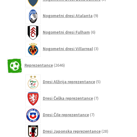
izdelkov
9
Nogometni dresi Atalanta
9
izdelkov
6
Nogometni dresi Fulham
6
izdelkov
3
Nogometni dresi Villarreal
3
izdelki
2646
Reprezentance
2646
izdelkov
5
Dresi Alžirija reprezentance
5
izdelkov
7
Dresi Češka reprezentance
7
izdelkov
7
Dresi Čile reprezentance
7
izdelkov
28
Dresi Japonska reprezentance
28
izdelkov