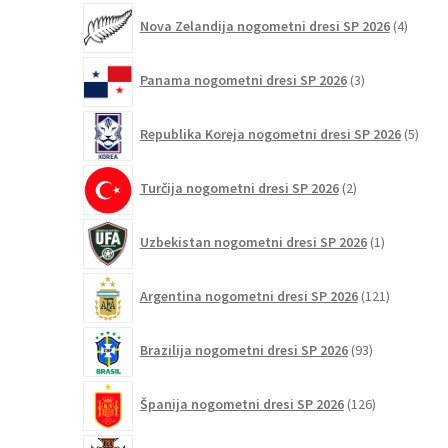
4
Nova Zelandija nogometni dresi SP 2026
4
izdelki
3
Panama nogometni dresi SP 2026
3
izdelki
5
Republika Koreja nogometni dresi SP 2026
5
izdel
2
Turčija nogometni dresi SP 2026
2
izdelka
1
Uzbekistan nogometni dresi SP 2026
1
izdelek
121
Argentina nogometni dresi SP 2026
121
izdelkov
93
Brazilija nogometni dresi SP 2026
93
izdelkov
126
Španija nogometni dresi SP 2026
126
izdelkov
142