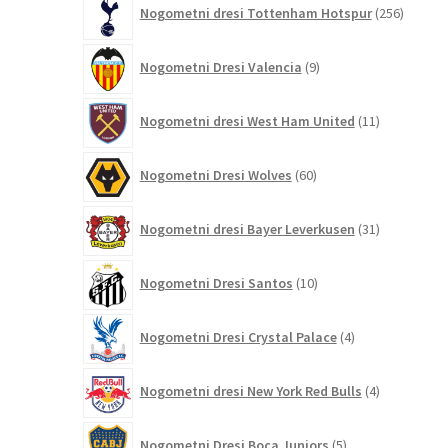
Nogometni dresi Tottenham Hotspur
256
izdelko
9
Nogometni Dresi Valencia
9
izdelkov
11
Nogometni dresi West Ham United
11
izdelkov
60
Nogometni Dresi Wolves
60
izdelkov
31
Nogometni dresi Bayer Leverkusen
31
izdelkov
10
Nogometni Dresi Santos
10
izdelkov
4
Nogometni Dresi Crystal Palace
4
izdelki
4
Nogometni dresi New York Red Bulls
4
izdelki
5
Nogometni Dresi Boca Juniors
5