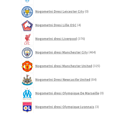
izdelki
0
Nogometni Dresi Leicester City
0
izdelkov
4
Nogometni Dresi Lille OSC
4
izdelki
376
Nogometni dresi Liverpool
376
izdelkov
464
Nogometni dresi Manchester City
464
izdelkov
325
Nogometni dresi Manchester United
325
izdelkov
84
Nogometni Dresi Newcastle United
84
izdelkov
0
Nogometni dresi Olympique De Marseille
0
izdelk
3
Nogometni dresi Olympique Lyonnais
3
izdelki