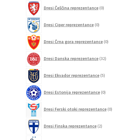
0
Dresi Češčina reprezentance
0
izdelkov
0
Dresi Ciper reprezentance
0
izdelkov
0
Dresi Črna gora reprezentance
0
izdelkov
32
Dresi Danska reprezentance
32
izdelkov
5
Dresi Ekvador reprezentance
5
izdelkov
0
Dresi Estonija reprezentance
0
izdelkov
0
Dresi Ferski otoki reprezentance
0
izdelkov
2
Dresi Finska reprezentance
2
izdelka
235