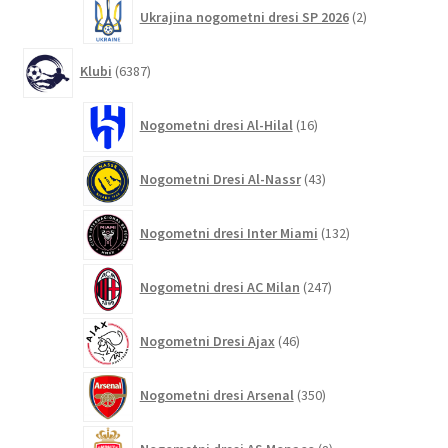
2
Ukrajina nogometni dresi SP 2026
2
izdelka
6387
Klubi
6387
izdelkov
16
Nogometni dresi Al-Hilal
16
izdelkov
43
Nogometni Dresi Al-Nassr
43
izdelkov
132
Nogometni dresi Inter Miami
132
izdelkov
247
Nogometni dresi AC Milan
247
izdelkov
46
Nogometni Dresi Ajax
46
izdelkov
350
Nogometni dresi Arsenal
350
izdelkov
8