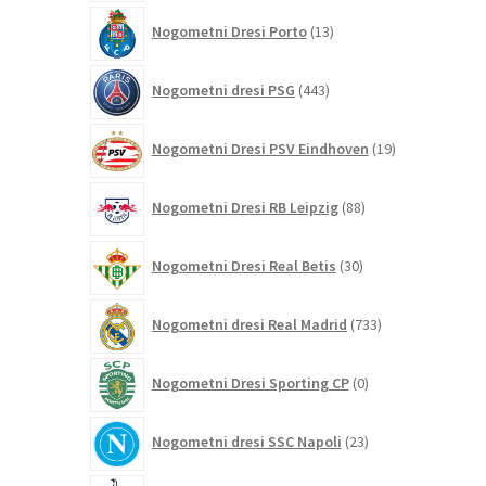
13
Nogometni Dresi Porto
13
izdelkov
443
Nogometni dresi PSG
443
izdelkov
19
Nogometni Dresi PSV Eindhoven
19
izdelkov
88
Nogometni Dresi RB Leipzig
88
izdelkov
30
Nogometni Dresi Real Betis
30
izdelkov
733
Nogometni dresi Real Madrid
733
izdelkov
0
Nogometni Dresi Sporting CP
0
izdelkov
23
Nogometni dresi SSC Napoli
23
izdelkov
256