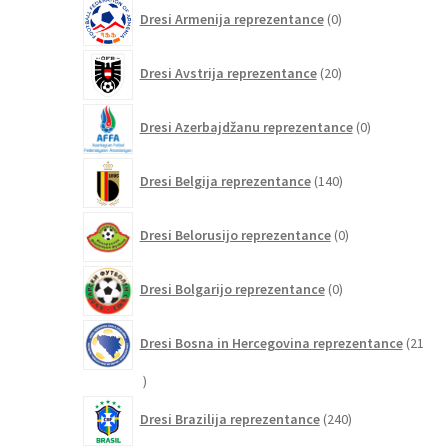
0
Dresi Armenija reprezentance
0
izdelkov
20
Dresi Avstrija reprezentance
20
izdelkov
0
Dresi Azerbajdžanu reprezentance
0
izdelkov
140
Dresi Belgija reprezentance
140
izdelkov
0
Dresi Belorusijo reprezentance
0
izdelkov
0
Dresi Bolgarijo reprezentance
0
izdelkov
Dresi Bosna in Hercegovina reprezentance
21
21
izdelkov
240
Dresi Brazilija reprezentance
240
izdelkov