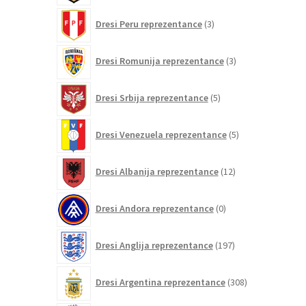
3
Dresi Peru reprezentance
3
izdelki
3
Dresi Romunija reprezentance
3
izdelki
5
Dresi Srbija reprezentance
5
izdelkov
5
Dresi Venezuela reprezentance
5
izdelkov
12
Dresi Albanija reprezentance
12
izdelkov
0
Dresi Andora reprezentance
0
izdelkov
197
Dresi Anglija reprezentance
197
izdelkov
308
Dresi Argentina reprezentance
308
izdelkov