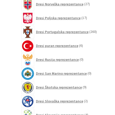
27
Dresi Norveška reprezentance
27
izdelkov
17
Dresi Poljska reprezentance
17
izdelkov
260
Dresi Portugalska reprezentance
260
izdelkov
6
Dresi puran reprezentance
6
izdelkov
0
Dresi Rusija reprezentance
0
izdelkov
0
Dresi San Marino reprezentance
0
izdelkov
9
Dresi Škotska reprezentance
9
izdelkov
2
Dresi Slovaška reprezentance
2
izdelka
4
Dresi Slovenija reprezentance
4