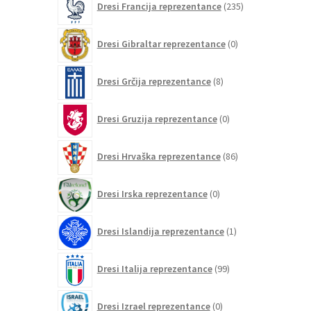
Dresi Francija reprezentance
235
izdelkov
0
Dresi Gibraltar reprezentance
0
izdelkov
8
Dresi Grčija reprezentance
8
izdelkov
0
Dresi Gruzija reprezentance
0
izdelkov
86
Dresi Hrvaška reprezentance
86
izdelkov
0
Dresi Irska reprezentance
0
izdelkov
1
Dresi Islandija reprezentance
1
izdelek
99
Dresi Italija reprezentance
99
izdelkov
0
Dresi Izrael reprezentance
0