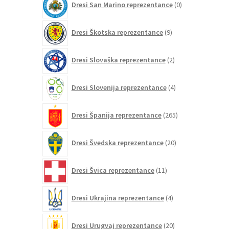
Dresi San Marino reprezentance
0
izdelkov
9
Dresi Škotska reprezentance
9
izdelkov
2
Dresi Slovaška reprezentance
2
izdelka
4
Dresi Slovenija reprezentance
4
izdelki
265
Dresi Španija reprezentance
265
izdelkov
20
Dresi Švedska reprezentance
20
izdelkov
11
Dresi Švica reprezentance
11
izdelkov
4
Dresi Ukrajina reprezentance
4
izdelki
20
Dresi Urugvaj reprezentance
20