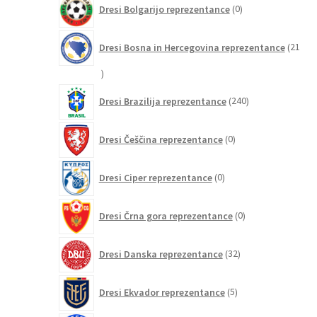
Dresi Bolgarijo reprezentance
0
izdelkov
Dresi Bosna in Hercegovina reprezentance
21
21
izdelkov
240
Dresi Brazilija reprezentance
240
izdelkov
0
Dresi Češčina reprezentance
0
izdelkov
0
Dresi Ciper reprezentance
0
izdelkov
0
Dresi Črna gora reprezentance
0
izdelkov
32
Dresi Danska reprezentance
32
izdelkov
5
Dresi Ekvador reprezentance
5
izdelkov