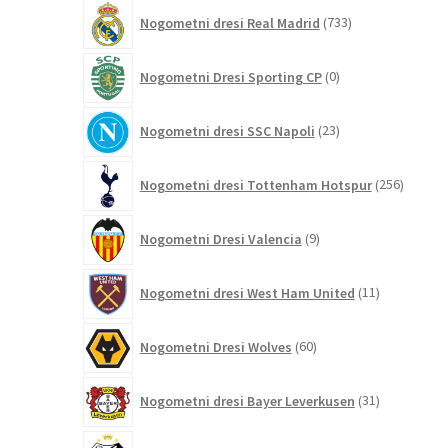
733
Nogometni dresi Real Madrid
733
izdelkov
0
Nogometni Dresi Sporting CP
0
izdelkov
23
Nogometni dresi SSC Napoli
23
izdelkov
256
Nogometni dresi Tottenham Hotspur
256
izdelko
9
Nogometni Dresi Valencia
9
izdelkov
11
Nogometni dresi West Ham United
11
izdelkov
60
Nogometni Dresi Wolves
60
izdelkov
31
Nogometni dresi Bayer Leverkusen
31
izdelkov
10