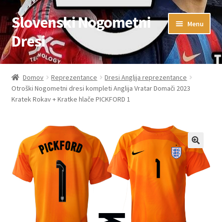
Slovenski Nogometni
Skip
Skip
Menu
to
to
Dresi
navigation
content
Domov
Domov
Reprezentance
Dresi Anglija reprezentance
Otroški Nogometni dresi kompleti Anglija Vratar Domači 2023
Blog
Kratek Rokav + Kratke hlače PICKFORD 1
FAQs
Kontaktiraj nas
Košarica
Moj račun
Trgovina