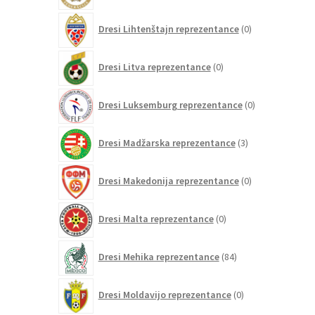
0
Dresi Lihtenštajn reprezentance
0
izdelkov
0
Dresi Litva reprezentance
0
izdelkov
0
Dresi Luksemburg reprezentance
0
izdelkov
3
Dresi Madžarska reprezentance
3
izdelki
0
Dresi Makedonija reprezentance
0
izdelkov
0
Dresi Malta reprezentance
0
izdelkov
84
Dresi Mehika reprezentance
84
izdelkov
0
Dresi Moldavijo reprezentance
0
izdelkov