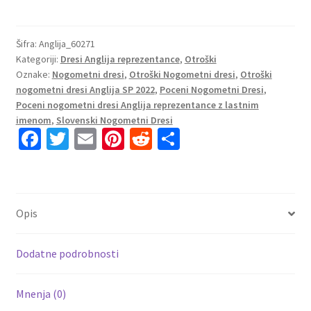
dresi
kompleti
Anglija
Šifra:
Anglija_60271
Kategoriji:
Dresi Anglija reprezentance
,
Otroški
Vratar
Oznake:
Nogometni dresi
,
Otroški Nogometni dresi
,
Otroški
Domači
nogometni dresi Anglija SP 2022
,
Poceni Nogometni Dresi
,
2023
Poceni nogometni dresi Anglija reprezentance z lastnim
Kratek
imenom
,
Slovenski Nogometni Dresi
Rokav
Fa
T
E
Pi
R
S
+
ce
wi
m
nt
e
h
Kratke
b
tt
ai
er
d
ar
hlače
o
er
l
es
di
e
PICKFORD
Opis
1
o
t
t
količina
k
Dodatne podrobnosti
Mnenja (0)