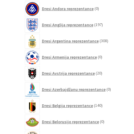
0
Dresi Andora reprezentance
0
izdelkov
197
Dresi Anglija reprezentance
197
izdelkov
308
Dresi Argentina reprezentance
308
izdelkov
0
Dresi Armenija reprezentance
0
izdelkov
20
Dresi Avstrija reprezentance
20
izdelkov
0
Dresi Azerbajdžanu reprezentance
0
izdelkov
140
Dresi Belgija reprezentance
140
izdelkov
0
Dresi Belorusijo reprezentance
0
izdelkov
0