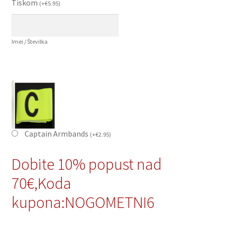
Tiskom
(
+
€
5.95
)
Imei / Številka
Captain Armbands
(
+
€
2.95
)
Dobite 10% popust nad
70€,Koda
kupona:NOGOMETNI6