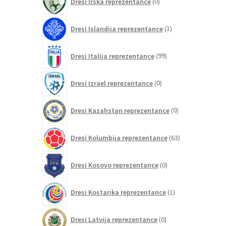
Dresi Irska reprezentance
0
izdelkov
1
Dresi Islandija reprezentance
1
izdelek
99
Dresi Italija reprezentance
99
izdelkov
0
Dresi Izrael reprezentance
0
izdelkov
0
Dresi Kazahstan reprezentance
0
izdelkov
63
Dresi Kolumbija reprezentance
63
izdelkov
0
Dresi Kosovo reprezentance
0
izdelkov
1
Dresi Kostarika reprezentance
1
izdelek
0
Dresi Latvija reprezentance
0
izdelkov