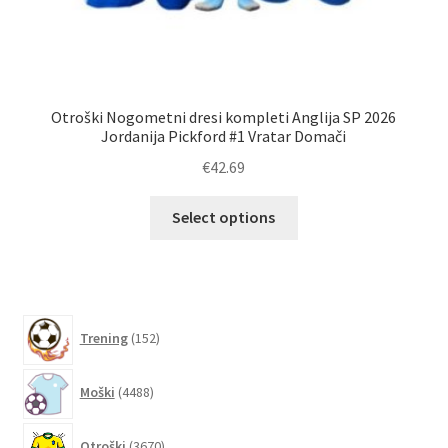
r
Otroški Nogometni dresi kompleti Anglija SP 2026
Jordanija Pickford #1 Vratar Domači
€
42.69
Ta
Select options
izdelek
ima
več
različic.
152
Možnosti
Trening
152
izdelkov
lahko
4488
izberete
Moški
4488
izdelkov
na
strani
3670
Otroški
3670