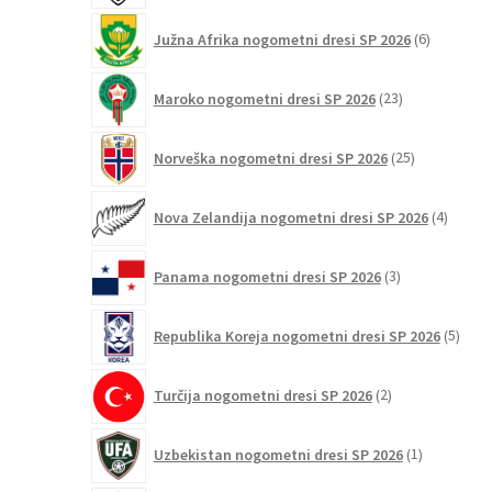
6
Južna Afrika nogometni dresi SP 2026
6
izdelkov
23
Maroko nogometni dresi SP 2026
23
izdelkov
25
Norveška nogometni dresi SP 2026
25
izdelkov
4
Nova Zelandija nogometni dresi SP 2026
4
izdelki
3
Panama nogometni dresi SP 2026
3
izdelki
5
Republika Koreja nogometni dresi SP 2026
5
izdel
2
Turčija nogometni dresi SP 2026
2
izdelka
1
Uzbekistan nogometni dresi SP 2026
1
izdelek