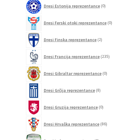
0
Dresi Estonija reprezentance
0
izdelkov
0
Dresi Ferski otoki reprezentance
0
izdelkov
2
Dresi Finska reprezentance
2
izdelka
235
Dresi Francija reprezentance
235
izdelkov
0
Dresi Gibraltar reprezentance
0
izdelkov
8
Dresi Grčija reprezentance
8
izdelkov
0
Dresi Gruzija reprezentance
0
izdelkov
86
Dresi Hrvaška reprezentance
86
izdelkov
0