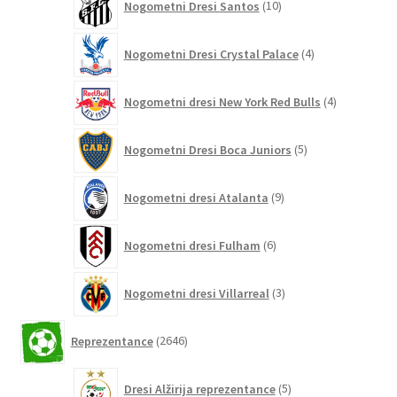
Nogometni Dresi Santos
10
izdelkov
4
Nogometni Dresi Crystal Palace
4
izdelki
4
Nogometni dresi New York Red Bulls
4
izdelki
5
Nogometni Dresi Boca Juniors
5
izdelkov
9
Nogometni dresi Atalanta
9
izdelkov
6
Nogometni dresi Fulham
6
izdelkov
3
Nogometni dresi Villarreal
3
izdelki
2646
Reprezentance
2646
izdelkov
5
Dresi Alžirija reprezentance
5
izdelkov