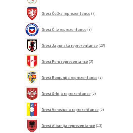
7
Dresi Češka reprezentance
7
izdelkov
7
Dresi Čile reprezentance
7
izdelkov
28
Dresi Japonska reprezentance
28
izdelkov
3
Dresi Peru reprezentance
3
izdelki
3
Dresi Romunija reprezentance
3
izdelki
5
Dresi Srbija reprezentance
5
izdelkov
5
Dresi Venezuela reprezentance
5
izdelkov
12
Dresi Albanija reprezentance
12
izdelkov