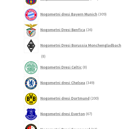
izdelkov
309
Nogometni dresi Bayern Munich
309
izdelkov
26
Nogometni Dresi Benfica
26
izdelkov
Nogometni Dresi Borussia Monchengladbach
8
8
izdelkov
8
Nogometni Dresi Celtic
8
izdelkov
349
Nogometni dresi Chelsea
349
izdelkov
200
Nogometni dresi Dortmund
200
izdelkov
67
Nogometni dresi Everton
67
izdelkov
13