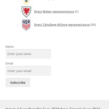
izdelkov
5
Dresi Wales reprezentance
5
izdelkov
86
Dresi Združene države reprezentance
86
izdelkov
Name
Email