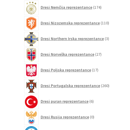
174
Dresi Nemčija reprezentance
174
izdelkov
110
Dresi Nizozemska reprezentance
110
izdelkov
3
Dresi Northern Irska reprezentance
3
izdelki
27
Dresi Norveška reprezentance
27
izdelkov
17
Dresi Poljska reprezentance
17
izdelkov
260
Dresi Portugalska reprezentance
260
izdelkov
6
Dresi puran reprezentance
6
izdelkov
0
Dresi Rusija reprezentance
0
izdelkov
0