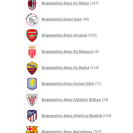
Nogometni dresi AC Milan
247
izdelkov
46
Nogometni Dresi Ajax
46
izdelkov
350
Nogometni dresi Arsenal
350
izdelkov
8
Nogometni dresi AS Monaco
8
izdelkov
124
Nogometni dresi As Roma
124
izdelkov
71
Nogometni Dresi Aston Villa
71
izdelkov
24
Nogometni dresi Athletic Bilbao
24
izdelkov
184
Nogometni dresi Atletico Madrid
184
izdelkov
707
Nogometni dresi Barcelona
707