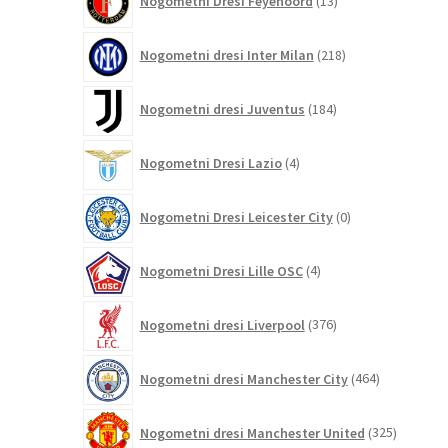
Nogometni Dresi Feyenoord
13
izdelkov
218
Nogometni dresi Inter Milan
218
izdelkov
184
Nogometni dresi Juventus
184
izdelkov
4
Nogometni Dresi Lazio
4
izdelki
0
Nogometni Dresi Leicester City
0
izdelkov
4
Nogometni Dresi Lille OSC
4
izdelki
376
Nogometni dresi Liverpool
376
izdelkov
464
Nogometni dresi Manchester City
464
izdelkov
325
Nogometni dresi Manchester United
325
izdelkov