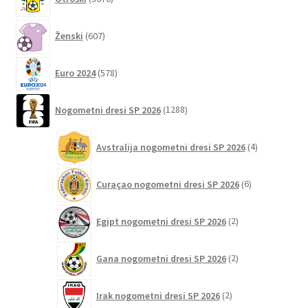
izdelkov
izdelka
607
Ženski
607
izdelkov
578
Euro 2024
578
izdelkov
1288
Nogometni dresi SP 2026
1288
izdelkov
4
Avstralija nogometni dresi SP 2026
4
izdelki
6
Curaçao nogometni dresi SP 2026
6
izdelkov
2
Egipt nogometni dresi SP 2026
2
izdelka
2
Gana nogometni dresi SP 2026
2
izdelka
2
Irak nogometni dresi SP 2026
2
izdelka