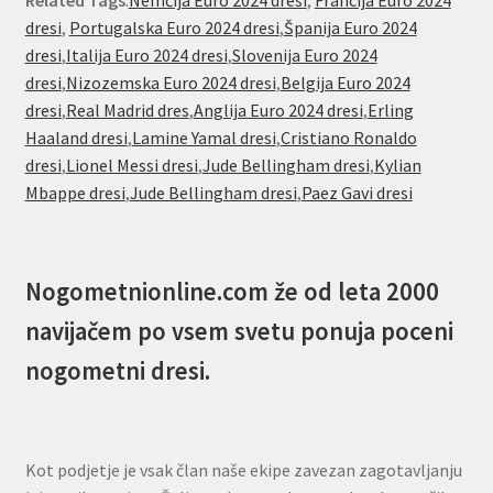
Related Tags
:
Nemčija Euro 2024 dresi
,
Francija Euro 2024
dresi
,
Portugalska Euro 2024 dresi
,
Španija Euro 2024
dresi
,
Italija Euro 2024 dresi
,
Slovenija Euro 2024
dresi
,
Nizozemska Euro 2024 dresi
,
Belgija Euro 2024
dresi
,
Real Madrid dres
,
Anglija Euro 2024 dresi
,
Erling
Haaland dresi
,
Lamine Yamal dresi
,
Cristiano Ronaldo
dresi
,
Lionel Messi dresi
,
Jude Bellingham dresi
,
Kylian
Mbappe dresi
,
Jude Bellingham dresi
,
Paez Gavi dresi
Nogometnionline.com že od leta 2000
navijačem po vsem svetu ponuja poceni
nogometni dresi.
Kot podjetje je vsak član naše ekipe zavezan zagotavljanju