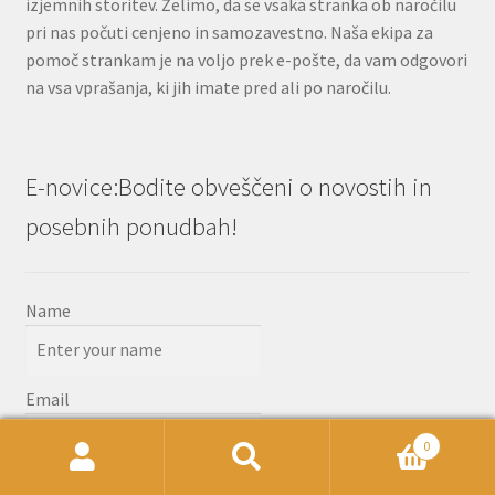
izjemnih storitev. Želimo, da se vsaka stranka ob naročilu
pri nas počuti cenjeno in samozavestno. Naša ekipa za
pomoč strankam je na voljo prek e-pošte, da vam odgovori
na vsa vprašanja, ki jih imate pred ali po naročilu.
E-novice:Bodite obveščeni o novostih in
posebnih ponudbah!
Name
Email
0
Išči:
Iskanje