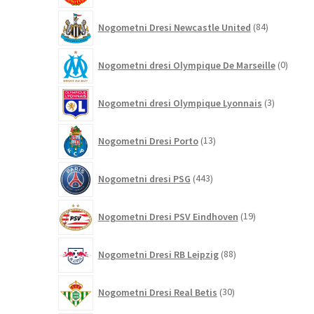
84
Nogometni Dresi Newcastle United
84
izdelkov
0
Nogometni dresi Olympique De Marseille
0
izdelk
3
Nogometni dresi Olympique Lyonnais
3
izdelki
13
Nogometni Dresi Porto
13
izdelkov
443
Nogometni dresi PSG
443
izdelkov
19
Nogometni Dresi PSV Eindhoven
19
izdelkov
88
Nogometni Dresi RB Leipzig
88
izdelkov
30
Nogometni Dresi Real Betis
30
izdelkov