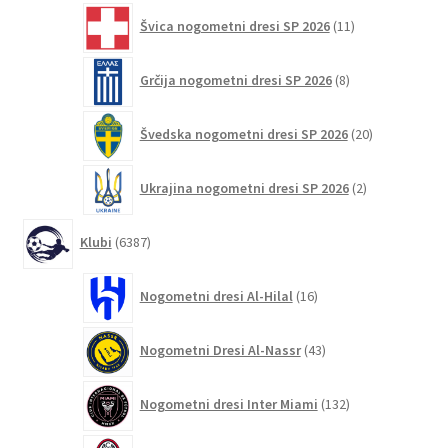
11
Švica nogometni dresi SP 2026
11
izdelkov
8
Grčija nogometni dresi SP 2026
8
izdelkov
20
Švedska nogometni dresi SP 2026
20
izdelkov
2
Ukrajina nogometni dresi SP 2026
2
izdelka
6387
Klubi
6387
izdelkov
16
Nogometni dresi Al-Hilal
16
izdelkov
43
Nogometni Dresi Al-Nassr
43
izdelkov
132
Nogometni dresi Inter Miami
132
izdelkov
247