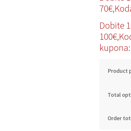
70€,Ko
Dobite 
100€,Ko
kupona
Product p
Total opt
Order tot