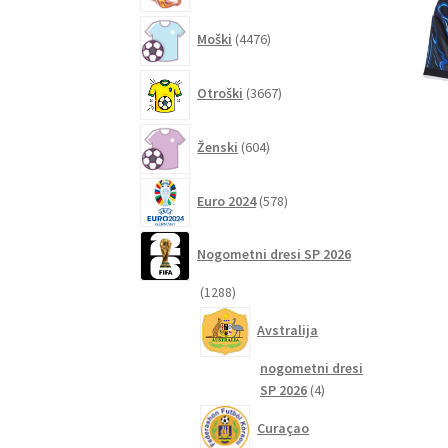
4476
Moški
4476
izdelkov
3667
Otroški
3667
izdelkov
604
Ženski
604
izdelki
578
Euro 2024
578
izdelkov
Nogometni dresi SP 2026
1288
1288
izdelkov
Avstralija
nogometni dresi
4
SP 2026
4
izdelki
Curaçao