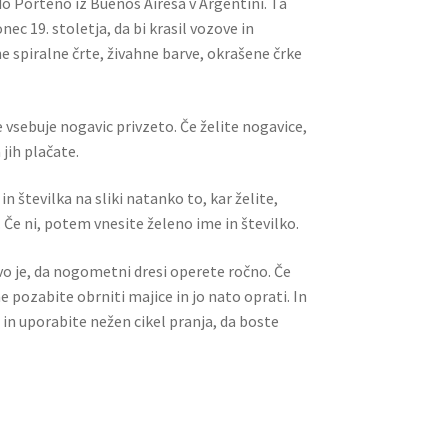
o Porteño iz Buenos Airesa v Argentini. Ta
nec 19. stoletja, da bi krasil vozove in
ne spiralne črte, živahne barve, okrašene črke
 vsebuje nogavic privzeto. Če želite nogavice,
jih plačate.
n številka na sliki natanko to, kar želite,
 Če ni, potem vnesite želeno ime in številko.
ivo je, da nogometni dresi operete ročno. Če
ne pozabite obrniti majice in jo nato oprati. In
 in uporabite nežen cikel pranja, da boste