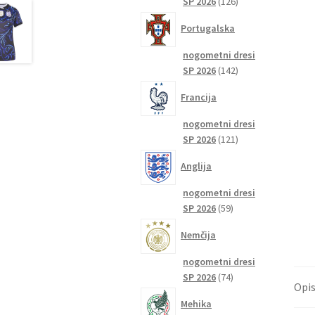
126
SP 2026
126
izdelkov
Portugalska
nogometni dresi
142
SP 2026
142
izdelkov
Francija
nogometni dresi
121
SP 2026
121
izdelkov
Anglija
nogometni dresi
59
SP 2026
59
izdelkov
Nemčija
nogometni dresi
74
SP 2026
74
Opi
izdelkov
Mehika