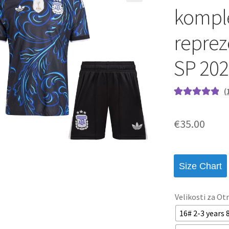
komple
reprez
SP 202
(
Ocenjeno z
1
5.00
od 5 na
€
35.00
podlagi ocene
stranke
Size Chart
Velikosti za Ot
16# 2-3 years