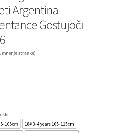
ti Argentina
entance Gostujoči
6
1
mnenje stranke)
roški
 85-105cm
18# 3-4 years 105-115cm