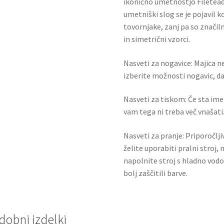
ikonično umetnostjo Filetead
umetniški slog se je pojavil ko
tovornjake, zanj pa so značil
in simetrični vzorci.
Nasveti za nogavice: Majica ne
izberite možnosti nogavic, da 
Nasveti za tiskom: Če sta ime i
vam tega ni treba več vnašati.
Nasveti za pranje: Priporočlj
želite uporabiti pralni stroj, 
napolnite stroj s hladno vodo
bolj zaščitili barve.
dobni izdelki