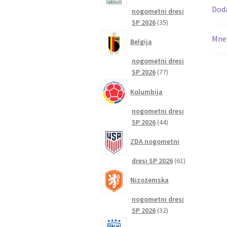
Dod
nogometni dresi
35
SP 2026
35
izdelkov
Mnen
Belgija
nogometni dresi
77
SP 2026
77
izdelkov
Kolumbija
nogometni dresi
44
SP 2026
44
izdelkov
ZDA nogometni
61
dresi SP 2026
61
izdelkov
Nizozemska
nogometni dresi
32
SP 2026
32
izdelkov