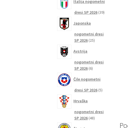
Italija nogometni
39
dresi SP 2026
39
izdelkov
Japonska
nogometni dresi
25
SP 2026
25
izdelkov
Avstrija
nogometni dresi
6
SP 2026
6
izdelkov
Čile nogometni
5
dresi SP 2026
5
izdelkov
Hrvaška
nogometni dresi
48
SP 2026
48
Po
izdelkov