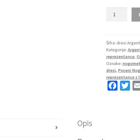
Otroški
Nogometni
dresi
kompleti
Argentina
Šifra:
dresi Argent
Kategorije:
Argen
reprezentance
reprezentance
,
O
Gostujoči
Oznake:
nogometn
SP
dresi
,
Poceni Nog
2026
reprezentance z
količina
Fa
T
ce
wi
b
tt
o
er
Opis
o
s
k