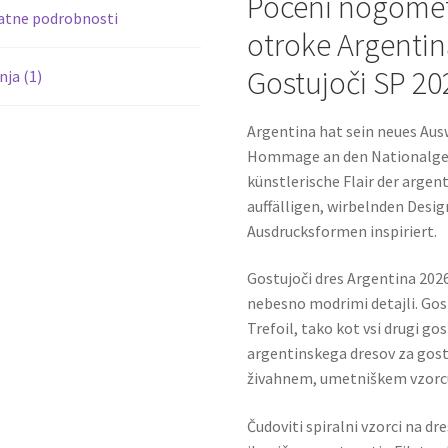
Poceni nogometn
atne podrobnosti
otroke Argenti
Gostujoči SP 2
ja (1)
Argentina hat sein neues Ausw
Hommage an den Nationalgeist
künstlerische Flair der argen
auffälligen, wirbelnden Desig
Ausdrucksformen inspiriert.
Gostujoči dres Argentina 2026
nebesno modrimi detajli. Gos
Trefoil, tako kot vsi drugi g
argentinskega dresov za gost
živahnem, umetniškem vzorcu, 
Čudoviti spiralni vzorci na dr