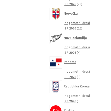
23
SP 2026
23
izdelkov
Norveška
nogometni dresi
25
SP 2026
25
izdelkov
Nova Zelandija
nogometni dresi
4
SP 2026
4
izdelki
Panama
nogometni dresi
3
SP 2026
3
izdelki
Republika Koreja
nogometni dresi
5
SP 2026
5
izdelkov
Turčija