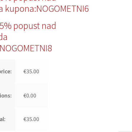
da kupona:NOGOMETNI6
15% popust nad
da
:NOGOMETNI8
rice:
€35.00
ions:
€0.00
al:
€35.00