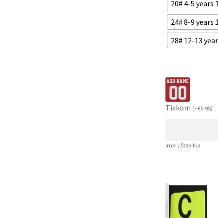
20# 4-5 years
24# 8-9 years
28# 12-13 yea
Tiskom
(
+
€
5.95
)
Imei / Številka