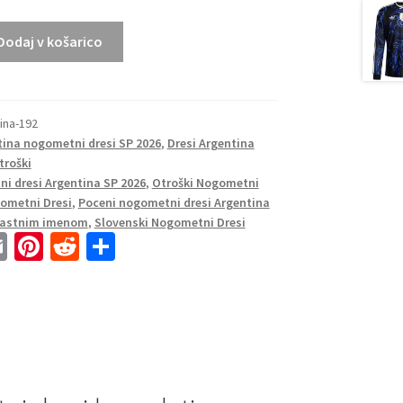
Dodaj v košarico
ina-192
tina nogometni dresi SP 2026
,
Dresi Argentina
troški
i dresi Argentina SP 2026
,
Otroški Nogometni
ometni Dresi
,
Poceni nogometni dresi Argentina
 lastnim imenom
,
Slovenski Nogometni Dresi
E
Pi
R
S
m
nt
e
h
ai
er
d
ar
l
es
di
e
t
t