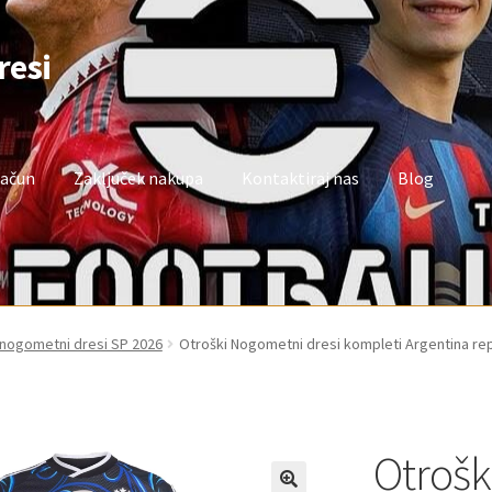
resi
račun
Zaključek nakupa
Kontaktiraj nas
Blog
oj račun
Trgovina
Zaključek nakupa
 nogometni dresi SP 2026
Otroški Nogometni dresi kompleti Argentina re
Otrošk