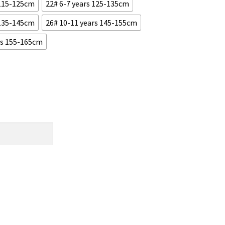
 115-125cm
22# 6-7 years 125-135cm
 135-145cm
26# 10-11 years 145-155cm
rs 155-165cm