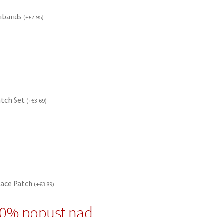
mbands
(
+
€
2.95
)
atch Set
(
+
€
3.69
)
eace Patch
(
+
€
3.89
)
10% popust nad