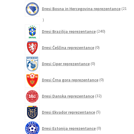
Dresi Bosna in Hercegovina reprezentance
21
21
izdelkov
240
Dresi Brazilija reprezentance
240
izdelkov
0
Dresi Češčina reprezentance
0
izdelkov
0
Dresi Ciper reprezentance
0
izdelkov
0
Dresi Črna gora reprezentance
0
izdelkov
32
Dresi Danska reprezentance
32
izdelkov
5
Dresi Ekvador reprezentance
5
izdelkov
0
Dresi Estonija reprezentance
0
izdelkov