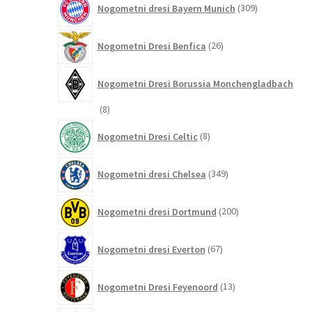
Nogometni dresi Bayern Munich
309
izdelkov
26
Nogometni Dresi Benfica
26
izdelkov
Nogometni Dresi Borussia Monchengladbach
8
8
izdelkov
8
Nogometni Dresi Celtic
8
izdelkov
349
Nogometni dresi Chelsea
349
izdelkov
200
Nogometni dresi Dortmund
200
izdelkov
67
Nogometni dresi Everton
67
izdelkov
13
Nogometni Dresi Feyenoord
13
izdelkov