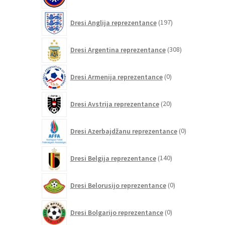
197
Dresi Anglija reprezentance
197
izdelkov
308
Dresi Argentina reprezentance
308
izdelkov
0
Dresi Armenija reprezentance
0
izdelkov
20
Dresi Avstrija reprezentance
20
izdelkov
0
Dresi Azerbajdžanu reprezentance
0
izdelkov
140
Dresi Belgija reprezentance
140
izdelkov
0
Dresi Belorusijo reprezentance
0
izdelkov
0
Dresi Bolgarijo reprezentance
0
izdelkov