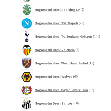
0
Nogometni Dresi Sporting CP
0
izdelkov
23
Nogometni dresi SSC Napoli
23
izdelkov
256
Nogometni dresi Tottenham Hotspur
256
izdelko
9
Nogometni Dresi Valencia
9
izdelkov
11
Nogometni dresi West Ham United
11
izdelkov
60
Nogometni Dresi Wolves
60
izdelkov
31
Nogometni dresi Bayer Leverkusen
31
izdelkov
10
Nogometni Dresi Santos
10
izdelkov