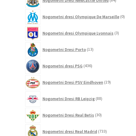
Nogometni Dresi Newcastle United
84
izdelkov
0
Nogometni dresi Olympique De Marseille
0
izdelk
3
Nogometni dresi Olympique Lyonnais
3
izdelki
13
Nogometni Dresi Porto
13
izdelkov
436
Nogometni dresi PSG
436
izdelkov
19
Nogometni Dresi PSV Eindhoven
19
izdelkov
88
Nogometni Dresi RB Leipzig
88
izdelkov
30
Nogometni Dresi Real Betis
30
izdelkov
733
Nogometni dresi Real Madrid
733
izdelkov