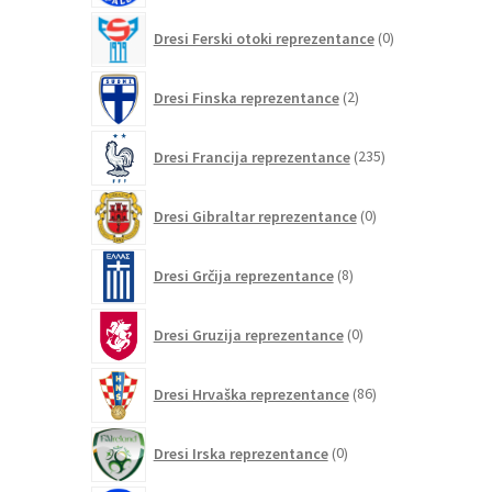
0
Dresi Ferski otoki reprezentance
0
izdelkov
2
Dresi Finska reprezentance
2
izdelka
235
Dresi Francija reprezentance
235
izdelkov
0
Dresi Gibraltar reprezentance
0
izdelkov
8
Dresi Grčija reprezentance
8
izdelkov
0
Dresi Gruzija reprezentance
0
izdelkov
86
Dresi Hrvaška reprezentance
86
izdelkov
0
Dresi Irska reprezentance
0
izdelkov