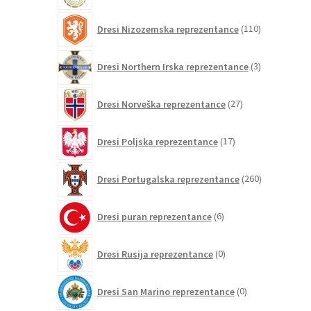
110
Dresi Nizozemska reprezentance
110
izdelkov
3
Dresi Northern Irska reprezentance
3
izdelki
27
Dresi Norveška reprezentance
27
izdelkov
17
Dresi Poljska reprezentance
17
izdelkov
260
Dresi Portugalska reprezentance
260
izdelkov
6
Dresi puran reprezentance
6
izdelkov
0
Dresi Rusija reprezentance
0
izdelkov
0
Dresi San Marino reprezentance
0
izdelkov