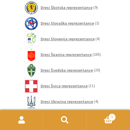
9
Dresi Škotska reprezentance
9
izdelkov
2
Dresi Slovaška reprezentance
2
izdelka
4
Dresi Slovenija reprezentance
4
izdelki
265
Dresi Španija reprezentance
265
izdelkov
20
Dresi Švedska reprezentance
20
izdelkov
11
Dresi Švica reprezentance
11
izdelkov
4
Dresi Ukrajina reprezentance
4
izdelki
20
Dresi Urugvaj reprezentance
20
0
izdelkov
Išči:
Iskanje
5