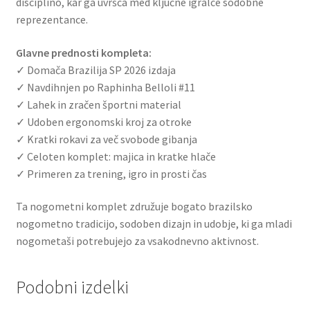
disciplino, kar ga uvršča med ključne igralce sodobne
reprezentance.
Glavne prednosti kompleta:
✓ Domača Brazilija SP 2026 izdaja
✓ Navdihnjen po Raphinha Belloli #11
✓ Lahek in zračen športni material
✓ Udoben ergonomski kroj za otroke
✓ Kratki rokavi za več svobode gibanja
✓ Celoten komplet: majica in kratke hlače
✓ Primeren za trening, igro in prosti čas
Ta nogometni komplet združuje bogato brazilsko
nogometno tradicijo, sodoben dizajn in udobje, ki ga mladi
nogometaši potrebujejo za vsakodnevno aktivnost.
Podobni izdelki