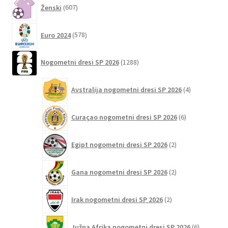
607
Ženski
607
izdelkov
578
Euro 2024
578
izdelkov
1288
Nogometni dresi SP 2026
1288
izdelkov
4
Avstralija nogometni dresi SP 2026
4
izdelki
6
Curaçao nogometni dresi SP 2026
6
izdelkov
2
Egipt nogometni dresi SP 2026
2
izdelka
2
Gana nogometni dresi SP 2026
2
izdelka
2
Irak nogometni dresi SP 2026
2
izdelka
6
Južna Afrika nogometni dresi SP 2026
6