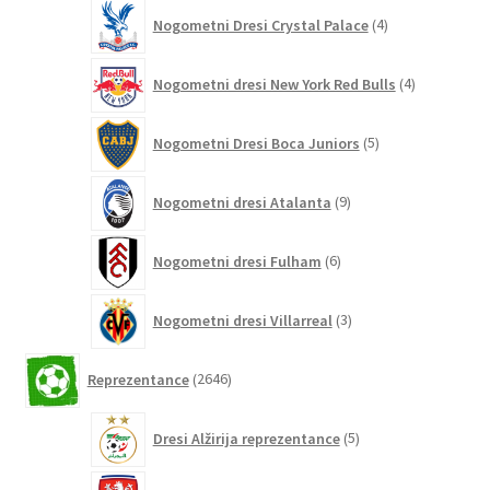
4
Nogometni Dresi Crystal Palace
4
izdelki
4
Nogometni dresi New York Red Bulls
4
izdelki
5
Nogometni Dresi Boca Juniors
5
izdelkov
9
Nogometni dresi Atalanta
9
izdelkov
6
Nogometni dresi Fulham
6
izdelkov
3
Nogometni dresi Villarreal
3
izdelki
2646
Reprezentance
2646
izdelkov
5
Dresi Alžirija reprezentance
5
izdelkov
7