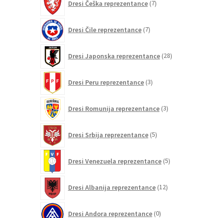
Dresi Češka reprezentance
7
izdelkov
7
Dresi Čile reprezentance
7
izdelkov
28
Dresi Japonska reprezentance
28
izdelkov
3
Dresi Peru reprezentance
3
izdelki
3
Dresi Romunija reprezentance
3
izdelki
5
Dresi Srbija reprezentance
5
izdelkov
5
Dresi Venezuela reprezentance
5
izdelkov
12
Dresi Albanija reprezentance
12
izdelkov
0
Dresi Andora reprezentance
0
izdelkov