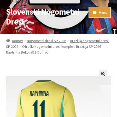
Slovenski Nogometni
Skip
Skip
Menu
to
to
Dresi
navigation
content
Domov
Domov
Nogometni dresi SP 2026
Brazilija nogometni dresi
SP 2026
Otroški Nogometni dresi kompleti Brazilija SP 2026
Blog
Raphinha Belloli #11 Domači
FAQs
Kontaktiraj nas
Košarica
Moj račun
Trgovina