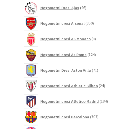
46
Nogometni Dresi Ajax
46
izdelkov
350
Nogometni dresi Arsenal
350
izdelkov
8
Nogometni dresi AS Monaco
8
izdelkov
124
Nogometni dresi As Roma
124
izdelkov
71
Nogometni Dresi Aston Villa
71
izdelkov
24
Nogometni dresi Athletic Bilbao
24
izdelkov
184
Nogometni dresi Atletico Madrid
184
izdelkov
707
Nogometni dresi Barcelona
707
izdelkov
309