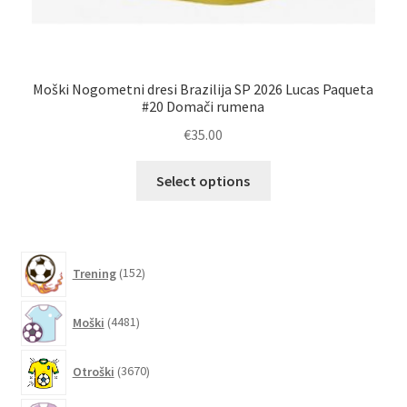
Moški Nogometni dresi Brazilija SP 2026 Lucas Paqueta
Lu
#20 Domači rumena
€
35.00
Ta
Select options
izdelek
ima
več
različic.
152
Trening
152
izdelkov
Možnosti
lahko
4481
Moški
4481
izberete
izdelkov
na
3670
Otroški
3670
strani
izdelkov
izdelka