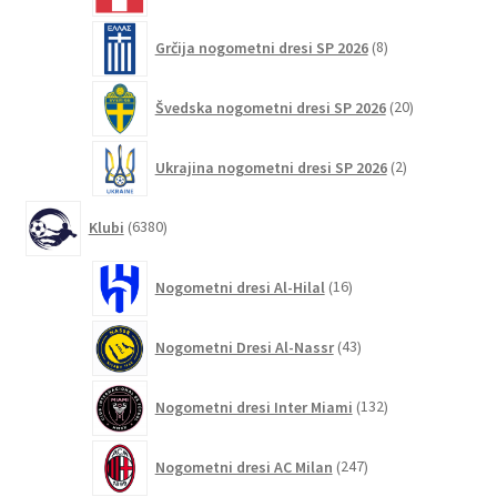
8
Grčija nogometni dresi SP 2026
8
izdelkov
20
Švedska nogometni dresi SP 2026
20
izdelkov
2
Ukrajina nogometni dresi SP 2026
2
izdelka
6380
Klubi
6380
izdelkov
16
Nogometni dresi Al-Hilal
16
izdelkov
43
Nogometni Dresi Al-Nassr
43
izdelkov
132
Nogometni dresi Inter Miami
132
izdelkov
247
Nogometni dresi AC Milan
247
izdelkov