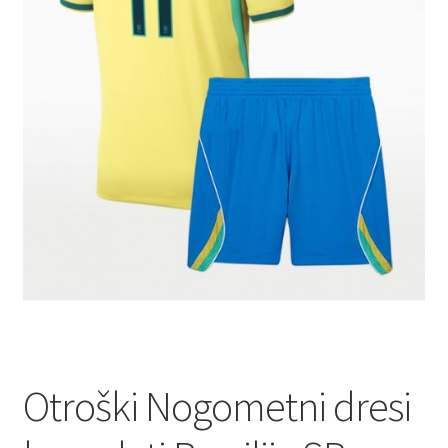
Zaključek nakupa
Otroški Nogometni dresi