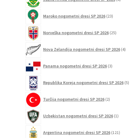
izdelkov
23
Maroko nogometni dresi SP 2026
23
izdelkov
25
Norveška nogometni dresi SP 2026
25
izdelkov
4
Nova Zelandija nogometni dresi SP 2026
4
izdelki
3
Panama nogometni dresi SP 2026
3
izdelki
5
Republika Koreja nogometni dresi SP 2026
5
izdel
2
Turčija nogometni dresi SP 2026
2
izdelka
1
Uzbekistan nogometni dresi SP 2026
1
izdelek
121
Argentina nogometni dresi SP 2026
121
izdelkov