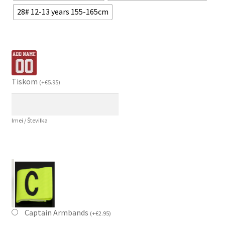
28# 12-13 years 155-165cm
Tiskom
(
+
€
5.95
)
Imei / Številka
Captain Armbands
(
+
€
2.95
)