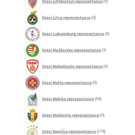
Dresi Lihtenštajn reprezentance
0
izdelkov
0
Dresi Litva reprezentance
0
izdelkov
0
Dresi Luksemburg reprezentance
0
izdelkov
3
Dresi Madžarska reprezentance
3
izdelki
0
Dresi Makedonija reprezentance
0
izdelkov
0
Dresi Malta reprezentance
0
izdelkov
84
Dresi Mehika reprezentance
84
izdelkov
0
Dresi Moldavijo reprezentance
0
izdelkov
174
Dresi Nemčija reprezentance
174
izdelkov