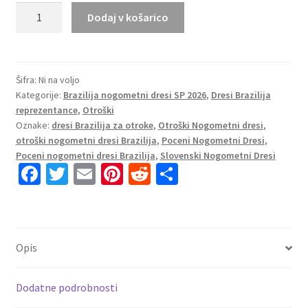
Otroški
Dodaj v košarico
Nogometni
dresi
kompleti
Brazilija
Šifra:
Ni na voljo
Kategorije:
Brazilija nogometni dresi SP 2026
,
Dresi Brazilija
SP
reprezentance
,
Otroški
2026
Oznake:
dresi Brazilija za otroke
,
Otroški Nogometni dresi
,
Raphinha
otroški nogometni dresi Brazilija
,
Poceni Nogometni Dresi
,
Belloli
Poceni nogometni dresi Brazilija
,
Slovenski Nogometni Dresi
#11
Fa
T
E
Pi
R
S
Domači
ce
wi
m
nt
e
h
količina
b
tt
ai
er
d
ar
o
er
l
es
di
e
Opis
o
t
t
k
Dodatne podrobnosti