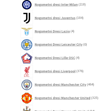
218
Nogometni dresi Inter Milan
218
izdelkov
184
Nogometni dresi Juventus
184
izdelkov
4
Nogometni Dresi Lazio
4
izdelki
0
Nogometni Dresi Leicester City
0
izdelkov
4
Nogometni Dresi Lille OSC
4
izdelki
376
Nogometni dresi Liverpool
376
izdelkov
464
Nogometni dresi Manchester City
464
izdelkov
325
Nogometni dresi Manchester United
325
izdelkov
84