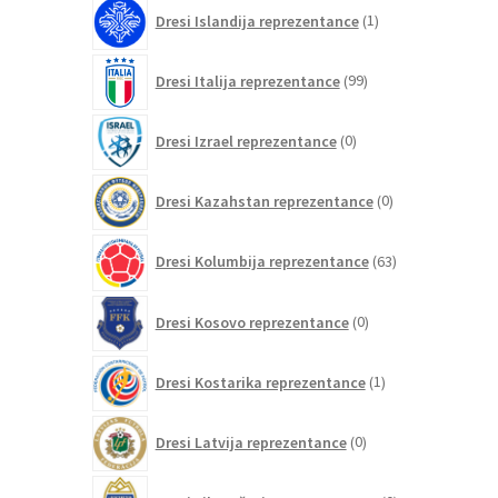
1
Dresi Islandija reprezentance
1
izdelek
99
Dresi Italija reprezentance
99
izdelkov
0
Dresi Izrael reprezentance
0
izdelkov
0
Dresi Kazahstan reprezentance
0
izdelkov
63
Dresi Kolumbija reprezentance
63
izdelkov
0
Dresi Kosovo reprezentance
0
izdelkov
1
Dresi Kostarika reprezentance
1
izdelek
0
Dresi Latvija reprezentance
0
izdelkov
0