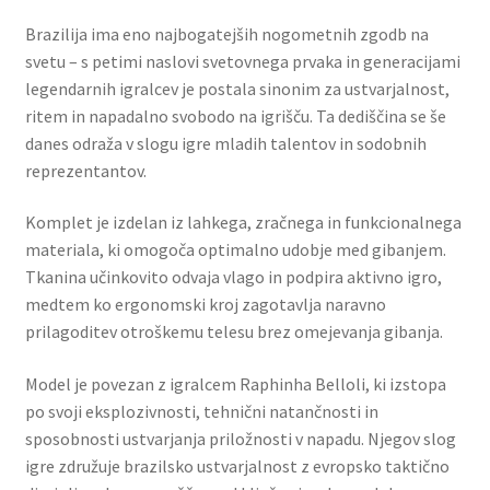
Brazilija ima eno najbogatejših nogometnih zgodb na
svetu – s petimi naslovi svetovnega prvaka in generacijami
legendarnih igralcev je postala sinonim za ustvarjalnost,
ritem in napadalno svobodo na igrišču. Ta dediščina se še
danes odraža v slogu igre mladih talentov in sodobnih
reprezentantov.
Komplet je izdelan iz lahkega, zračnega in funkcionalnega
materiala, ki omogoča optimalno udobje med gibanjem.
Tkanina učinkovito odvaja vlago in podpira aktivno igro,
medtem ko ergonomski kroj zagotavlja naravno
prilagoditev otroškemu telesu brez omejevanja gibanja.
Model je povezan z igralcem Raphinha Belloli, ki izstopa
po svoji eksplozivnosti, tehnični natančnosti in
sposobnosti ustvarjanja priložnosti v napadu. Njegov slog
igre združuje brazilsko ustvarjalnost z evropsko taktično