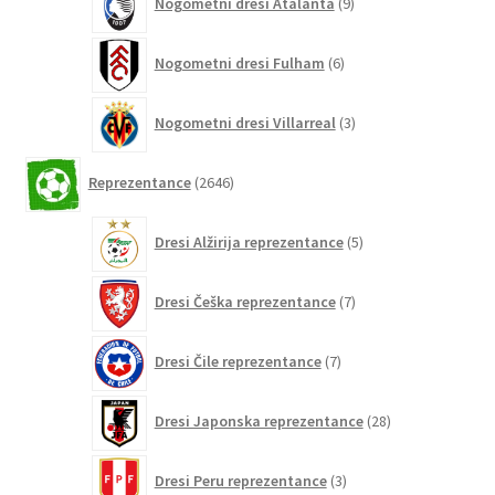
Nogometni dresi Atalanta
9
izdelkov
6
Nogometni dresi Fulham
6
izdelkov
3
Nogometni dresi Villarreal
3
izdelki
2646
Reprezentance
2646
izdelkov
5
Dresi Alžirija reprezentance
5
izdelkov
7
Dresi Češka reprezentance
7
izdelkov
7
Dresi Čile reprezentance
7
izdelkov
28
Dresi Japonska reprezentance
28
izdelkov
3
Dresi Peru reprezentance
3
izdelki