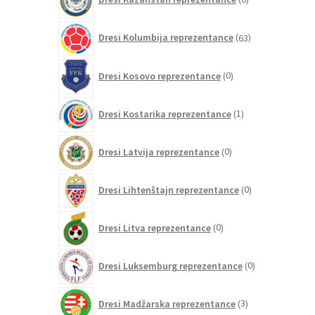
izdelkov
63
Dresi Kolumbija reprezentance
63
izdelkov
0
Dresi Kosovo reprezentance
0
izdelkov
1
Dresi Kostarika reprezentance
1
izdelek
0
Dresi Latvija reprezentance
0
izdelkov
0
Dresi Lihtenštajn reprezentance
0
izdelkov
0
Dresi Litva reprezentance
0
izdelkov
0
Dresi Luksemburg reprezentance
0
izdelkov
3
Dresi Madžarska reprezentance
3
izdelki