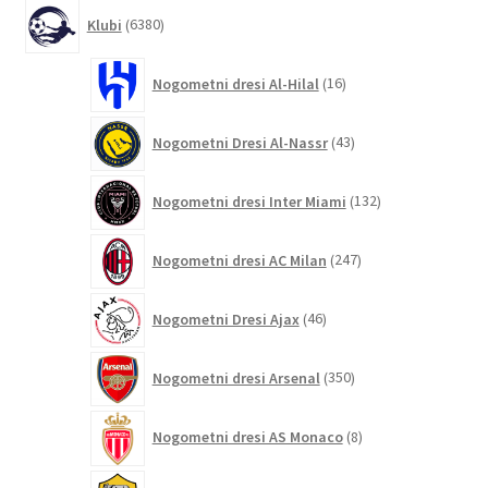
6380
Klubi
6380
izdelkov
16
Nogometni dresi Al-Hilal
16
izdelkov
43
Nogometni Dresi Al-Nassr
43
izdelkov
132
Nogometni dresi Inter Miami
132
izdelkov
247
Nogometni dresi AC Milan
247
izdelkov
46
Nogometni Dresi Ajax
46
izdelkov
350
Nogometni dresi Arsenal
350
izdelkov
8
Nogometni dresi AS Monaco
8
izdelkov
124