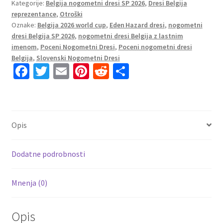
Kategorije:
Belgija nogometni dresi SP 2026
,
Dresi Belgija
#10
reprezentance
,
Otroški
Belgija
Oznake:
Belgija 2026 world cup
,
Eden Hazard dresi
,
nogometni
Domači
dresi Belgija SP 2026
,
nogometni dresi Belgija z lastnim
SP
imenom
,
Poceni Nogometni Dresi
,
Poceni nogometni dresi
2026
Belgija
,
Slovenski Nogometni Dresi
količina
Fa
T
E
Pi
R
S
ce
wi
m
nt
e
h
b
tt
ai
er
d
ar
o
er
l
es
di
e
Opis
o
t
t
k
Dodatne podrobnosti
Mnenja (0)
Opis