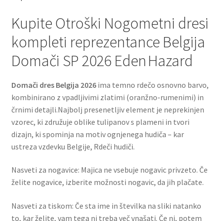
Kupite Otroški Nogometni dresi
kompleti reprezentance Belgija
Domači SP 2026 Eden Hazard
Domači dres Belgija 2026
ima temno rdečo osnovno barvo,
kombinirano z vpadljivimi zlatimi (oranžno-rumenimi) in
črnimi detajli.Najbolj presenetljiv element je neprekinjen
vzorec, ki združuje oblike tulipanov s plameni in tvori
dizajn, ki spominja na motiv ognjenega hudiča – kar
ustreza vzdevku Belgije, Rdeči hudiči.
Nasveti za nogavice: Majica ne vsebuje nogavic privzeto. Če
želite nogavice, izberite možnosti nogavic, da jih plačate.
Nasveti za tiskom: Če sta ime in številka na sliki natanko
to, kar želite, vam tega ni treba več vnašati. Če ni, potem