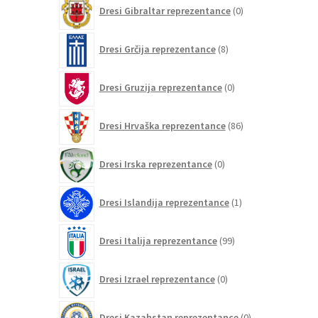
0
Dresi Gibraltar reprezentance
0
izdelkov
8
Dresi Grčija reprezentance
8
izdelkov
0
Dresi Gruzija reprezentance
0
izdelkov
86
Dresi Hrvaška reprezentance
86
izdelkov
0
Dresi Irska reprezentance
0
izdelkov
1
Dresi Islandija reprezentance
1
izdelek
99
Dresi Italija reprezentance
99
izdelkov
0
Dresi Izrael reprezentance
0
izdelkov
0
Dresi Kazahstan reprezentance
0