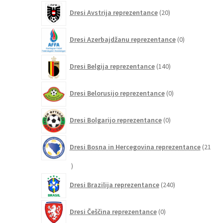
20
Dresi Avstrija reprezentance
20
izdelkov
0
Dresi Azerbajdžanu reprezentance
0
izdelkov
140
Dresi Belgija reprezentance
140
izdelkov
0
Dresi Belorusijo reprezentance
0
izdelkov
0
Dresi Bolgarijo reprezentance
0
izdelkov
Dresi Bosna in Hercegovina reprezentance
21
21
izdelkov
240
Dresi Brazilija reprezentance
240
izdelkov
0
Dresi Češčina reprezentance
0
izdelkov