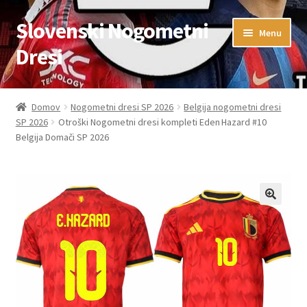
Slovenski Nogometni
Skip
Skip
Menu
to
to
Dresi
navigation
content
Domov
Domov
Nogometni dresi SP 2026
Belgija nogometni dresi
SP 2026
Otroški Nogometni dresi kompleti Eden Hazard #10
Blog
Belgija Domači SP 2026
FAQs
Kontaktiraj nas
Košarica
Moj račun
Trgovina