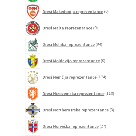
0
Dresi Makedonija reprezentance
0
izdelkov
0
Dresi Malta reprezentance
0
izdelkov
84
Dresi Mehika reprezentance
84
izdelkov
0
Dresi Moldavijo reprezentance
0
izdelkov
174
Dresi Nemčija reprezentance
174
izdelkov
110
Dresi Nizozemska reprezentance
110
izdelkov
3
Dresi Northern Irska reprezentance
3
izdelki
27
Dresi Norveška reprezentance
27
izdelkov