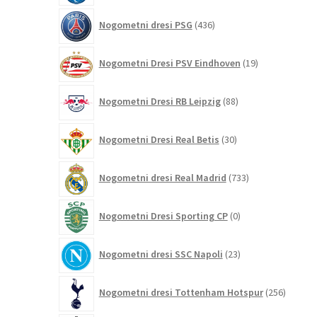
436
Nogometni dresi PSG
436
izdelkov
19
Nogometni Dresi PSV Eindhoven
19
izdelkov
88
Nogometni Dresi RB Leipzig
88
izdelkov
30
Nogometni Dresi Real Betis
30
izdelkov
733
Nogometni dresi Real Madrid
733
izdelkov
0
Nogometni Dresi Sporting CP
0
izdelkov
23
Nogometni dresi SSC Napoli
23
izdelkov
256
Nogometni dresi Tottenham Hotspur
256
izdelko