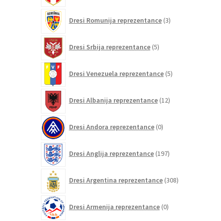
3
Dresi Romunija reprezentance
3
izdelki
5
Dresi Srbija reprezentance
5
izdelkov
5
Dresi Venezuela reprezentance
5
izdelkov
12
Dresi Albanija reprezentance
12
izdelkov
0
Dresi Andora reprezentance
0
izdelkov
197
Dresi Anglija reprezentance
197
izdelkov
308
Dresi Argentina reprezentance
308
izdelkov
0
Dresi Armenija reprezentance
0
izdelkov