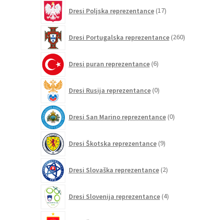
17
Dresi Poljska reprezentance
17
izdelkov
260
Dresi Portugalska reprezentance
260
izdelkov
6
Dresi puran reprezentance
6
izdelkov
0
Dresi Rusija reprezentance
0
izdelkov
0
Dresi San Marino reprezentance
0
izdelkov
9
Dresi Škotska reprezentance
9
izdelkov
2
Dresi Slovaška reprezentance
2
izdelka
4
Dresi Slovenija reprezentance
4
izdelki
265