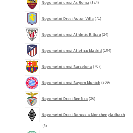
Nogometni dresi As Roma
124
izdelkov
71
Nogometni Dresi Aston Villa
71
izdelkov
24
Nogometni dresi Athletic Bilbao
24
izdelkov
184
Nogometni dresi Atletico Madrid
184
izdelkov
707
Nogometni dresi Barcelona
707
izdelkov
309
Nogometni dresi Bayern Munich
309
izdelkov
26
Nogometni Dresi Benfica
26
izdelkov
Nogometni Dresi Borussia Monchengladbach
8
8
izdelkov