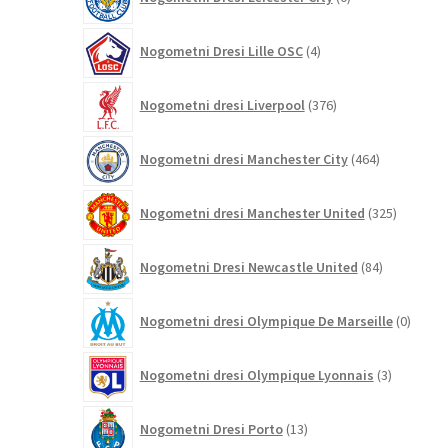
izdelkov
4
Nogometni Dresi Lille OSC
4
izdelki
376
Nogometni dresi Liverpool
376
izdelkov
464
Nogometni dresi Manchester City
464
izdelkov
325
Nogometni dresi Manchester United
325
izdelkov
84
Nogometni Dresi Newcastle United
84
izdelkov
0
Nogometni dresi Olympique De Marseille
0
izdelk
3
Nogometni dresi Olympique Lyonnais
3
izdelki
13
Nogometni Dresi Porto
13
izdelkov