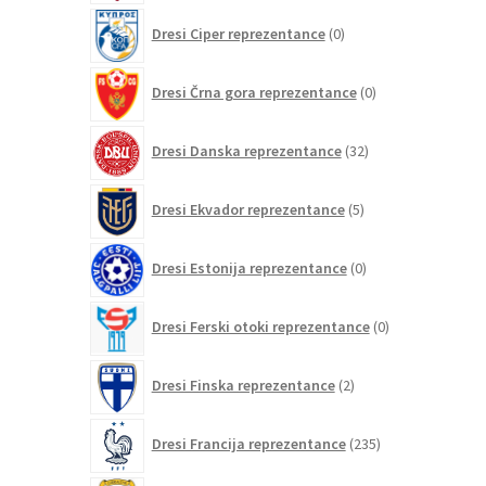
0
Dresi Ciper reprezentance
0
izdelkov
0
Dresi Črna gora reprezentance
0
izdelkov
32
Dresi Danska reprezentance
32
izdelkov
5
Dresi Ekvador reprezentance
5
izdelkov
0
Dresi Estonija reprezentance
0
izdelkov
0
Dresi Ferski otoki reprezentance
0
izdelkov
2
Dresi Finska reprezentance
2
izdelka
235
Dresi Francija reprezentance
235
izdelkov