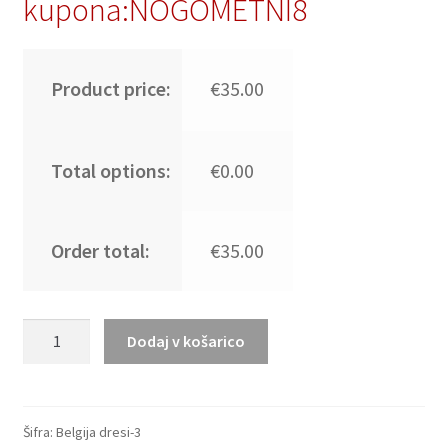
kupona:NOGOMETNI8
Product price:
€35.00
Total options:
€0.00
Order total:
€35.00
Otroški
Dodaj v košarico
Nogometni
dresi
kompleti
Eden Hazard
Šifra:
Belgija dresi-3