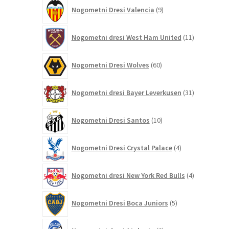
9
Nogometni Dresi Valencia
9
izdelkov
11
Nogometni dresi West Ham United
11
izdelkov
60
Nogometni Dresi Wolves
60
izdelkov
31
Nogometni dresi Bayer Leverkusen
31
izdelkov
10
Nogometni Dresi Santos
10
izdelkov
4
Nogometni Dresi Crystal Palace
4
izdelki
4
Nogometni dresi New York Red Bulls
4
izdelki
5
Nogometni Dresi Boca Juniors
5
izdelkov
9