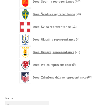
Dresi Španija reprezentance
265
izdelkov
20
Dresi Švedska reprezentance
20
izdelkov
11
Dresi Švica reprezentance
11
izdelkov
4
Dresi Ukrajina reprezentance
4
izdelki
20
Dresi Urugvaj reprezentance
20
izdelkov
5
Dresi Wales reprezentance
5
izdelkov
86
Dresi Združene države reprezentance
86
izdelkov
Name