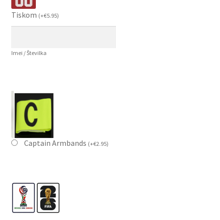
Tiskom
(
+
€
5.95
)
Imei / Številka
Captain Armbands
(
+
€
2.95
)