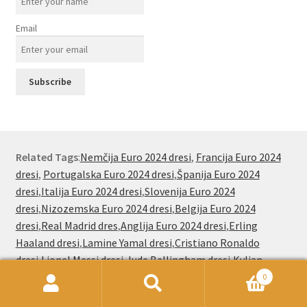
Email
Related Tags
:
Nemčija Euro 2024 dresi
,
Francija Euro 2024
dresi
,
Portugalska Euro 2024 dresi
,
Španija Euro 2024
dresi
,
Italija Euro 2024 dresi
,
Slovenija Euro 2024
dresi
,
Nizozemska Euro 2024 dresi
,
Belgija Euro 2024
dresi
,
Real Madrid dres
,
Anglija Euro 2024 dresi
,
Erling
Haaland dresi
,
Lamine Yamal dresi
,
Cristiano Ronaldo
dresi
,
Lionel Messi dresi
,
Jude Bellingham dresi
,
Kylian
Mbappe dresi
,
Jude Bellingham dresi
,
Paez Gavi dresi
0
Išči:
Iskanje