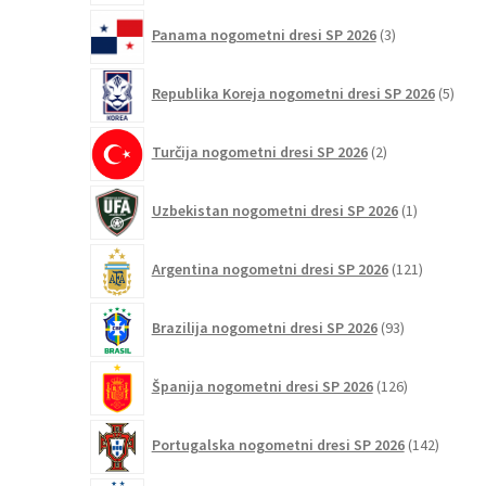
3
Panama nogometni dresi SP 2026
3
izdelki
5
Republika Koreja nogometni dresi SP 2026
5
izdel
2
Turčija nogometni dresi SP 2026
2
izdelka
1
Uzbekistan nogometni dresi SP 2026
1
izdelek
121
Argentina nogometni dresi SP 2026
121
izdelkov
93
Brazilija nogometni dresi SP 2026
93
izdelkov
126
Španija nogometni dresi SP 2026
126
izdelkov
142
Portugalska nogometni dresi SP 2026
142
izdelko