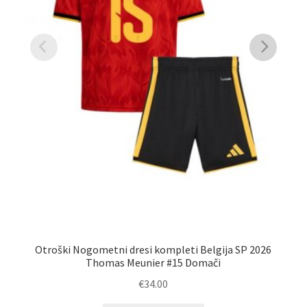
Otroški Nogometni dresi kompleti Belgija SP 2026
O
Thomas Meunier #15 Domači
€
34.00