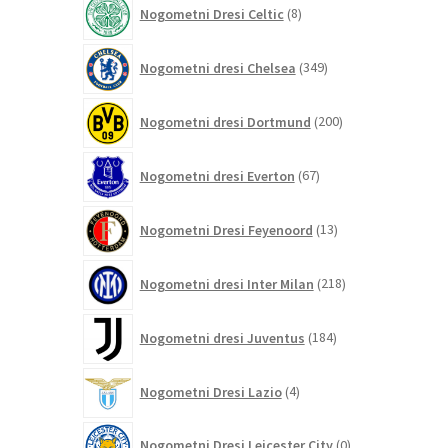
8
Nogometni Dresi Celtic
8
izdelkov
349
Nogometni dresi Chelsea
349
izdelkov
200
Nogometni dresi Dortmund
200
izdelkov
67
Nogometni dresi Everton
67
izdelkov
13
Nogometni Dresi Feyenoord
13
izdelkov
218
Nogometni dresi Inter Milan
218
izdelkov
184
Nogometni dresi Juventus
184
izdelkov
4
Nogometni Dresi Lazio
4
izdelki
0
Nogometni Dresi Leicester City
0