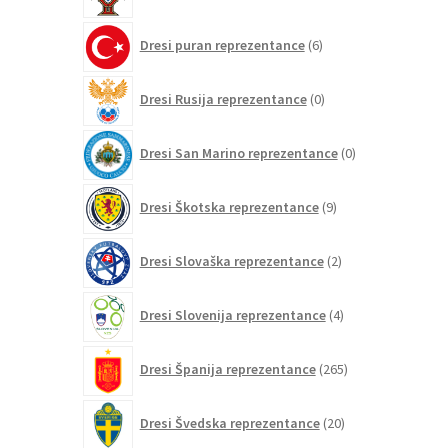
6
Dresi puran reprezentance
6
izdelkov
0
Dresi Rusija reprezentance
0
izdelkov
0
Dresi San Marino reprezentance
0
izdelkov
9
Dresi Škotska reprezentance
9
izdelkov
2
Dresi Slovaška reprezentance
2
izdelka
4
Dresi Slovenija reprezentance
4
izdelki
265
Dresi Španija reprezentance
265
izdelkov
20
Dresi Švedska reprezentance
20
izdelkov