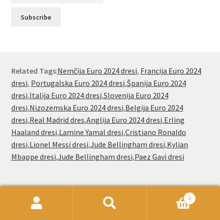
Related Tags
:
Nemčija Euro 2024 dresi
,
Francija Euro 2024
dresi
,
Portugalska Euro 2024 dresi
,
Španija Euro 2024
dresi
,
Italija Euro 2024 dresi
,
Slovenija Euro 2024
dresi
,
Nizozemska Euro 2024 dresi
,
Belgija Euro 2024
dresi
,
Real Madrid dres
,
Anglija Euro 2024 dresi
,
Erling
Haaland dresi
,
Lamine Yamal dresi
,
Cristiano Ronaldo
dresi
,
Lionel Messi dresi
,
Jude Bellingham dresi
,
Kylian
Mbappe dresi
,
Jude Bellingham dresi
,
Paez Gavi dresi
Nogometnionline.com že od leta 2000
0
Išči:
Iskanje
navijačem po vsem svetu ponuja poceni