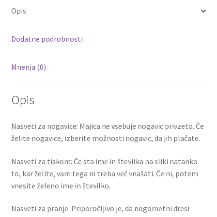
o
er
l
es
di
e
Calabria
Opis
2
o
t
t
količina
k
Dodatne podrobnosti
Mnenja (0)
Opis
Nasveti za nogavice: Majica ne vsebuje nogavic privzeto. Če
želite nogavice, izberite možnosti nogavic, da jih plačate.
Nasveti za tiskom: Če sta ime in številka na sliki natanko
to, kar želite, vam tega ni treba več vnašati. Če ni, potem
vnesite želeno ime in številko.
Nasveti za pranje: Priporočljivo je, da nogometni dresi