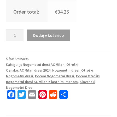
Order total:
€34.25
Otroški
Dodaj v košarico
Nogometni
dresi
kompleti
za
Šifra:
AM85896
Kategoriji:
Nogometni dresi AC Milan
,
Otroški
otroke
Oznake:
AC Milan dresi 2024
,
Nogometni dresi
,
Otroški
AC
Nogometni dresi
,
Poceni Nogometni Dresi
,
Poceni Otroški
Milan
nogometni dresi AC Milan z lastnim imenom
,
Slovenski
Domači
Nogometni Dresi
2023-
Fa
T
E
Pi
R
S
24
ce
wi
m
nt
e
h
tisk
b
tt
ai
er
d
ar
Davide