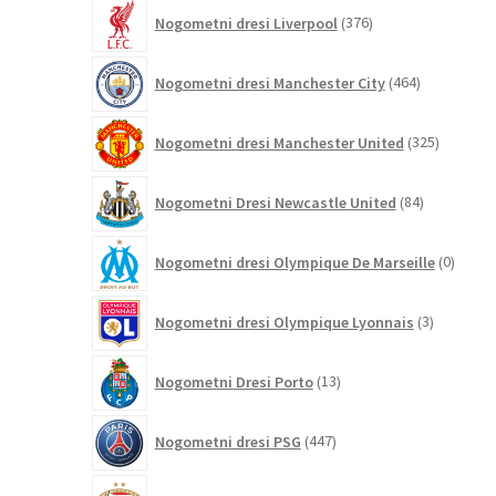
376
Nogometni dresi Liverpool
376
izdelkov
464
Nogometni dresi Manchester City
464
izdelkov
325
Nogometni dresi Manchester United
325
izdelkov
84
Nogometni Dresi Newcastle United
84
izdelkov
0
Nogometni dresi Olympique De Marseille
0
izdelk
3
Nogometni dresi Olympique Lyonnais
3
izdelki
13
Nogometni Dresi Porto
13
izdelkov
447
Nogometni dresi PSG
447
izdelkov
19