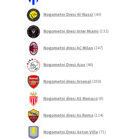
izdelkov
43
Nogometni Dresi Al-Nassr
43
izdelkov
132
Nogometni dresi Inter Miami
132
izdelkov
247
Nogometni dresi AC Milan
247
izdelkov
46
Nogometni Dresi Ajax
46
izdelkov
350
Nogometni dresi Arsenal
350
izdelkov
8
Nogometni dresi AS Monaco
8
izdelkov
124
Nogometni dresi As Roma
124
izdelkov
71
Nogometni Dresi Aston Villa
71
izdelkov