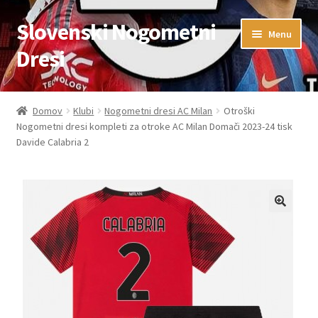
Slovenski Nogometni
Skip
Skip
Menu
to
to
Dresi
navigation
content
Domov
Domov
Klubi
Nogometni dresi AC Milan
Otroški
Nogometni dresi kompleti za otroke AC Milan Domači 2023-24 tisk
Blog
Davide Calabria 2
FAQs
Kontaktiraj nas
Košarica
Moj račun
Trgovina