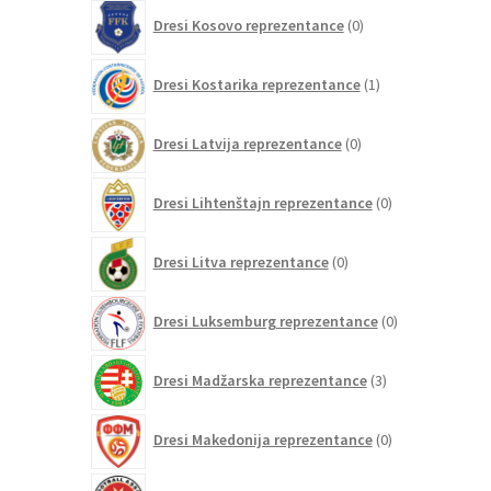
0
Dresi Kosovo reprezentance
0
izdelkov
1
Dresi Kostarika reprezentance
1
izdelek
0
Dresi Latvija reprezentance
0
izdelkov
0
Dresi Lihtenštajn reprezentance
0
izdelkov
0
Dresi Litva reprezentance
0
izdelkov
0
Dresi Luksemburg reprezentance
0
izdelkov
3
Dresi Madžarska reprezentance
3
izdelki
0
Dresi Makedonija reprezentance
0
izdelkov
0