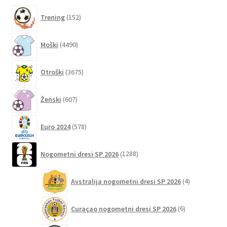
strani
152
izdelka
Trening
152
izdelkov
4490
Moški
4490
izdelkov
3675
Otroški
3675
izdelkov
607
Ženski
607
izdelkov
578
Euro 2024
578
izdelkov
1288
Nogometni dresi SP 2026
1288
izdelkov
4
Avstralija nogometni dresi SP 2026
4
izdelki
6
Curaçao nogometni dresi SP 2026
6
izdelkov