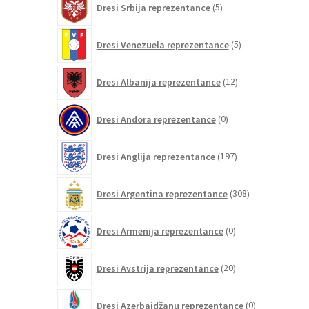
Dresi Srbija reprezentance
5
izdelkov
5
Dresi Venezuela reprezentance
5
izdelkov
12
Dresi Albanija reprezentance
12
izdelkov
0
Dresi Andora reprezentance
0
izdelkov
197
Dresi Anglija reprezentance
197
izdelkov
308
Dresi Argentina reprezentance
308
izdelkov
0
Dresi Armenija reprezentance
0
izdelkov
20
Dresi Avstrija reprezentance
20
izdelkov
0
Dresi Azerbajdžanu reprezentance
0