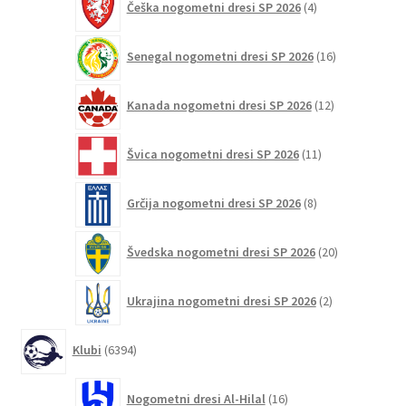
Češka nogometni dresi SP 2026
4
izdelki
16
Senegal nogometni dresi SP 2026
16
izdelkov
12
Kanada nogometni dresi SP 2026
12
izdelkov
11
Švica nogometni dresi SP 2026
11
izdelkov
8
Grčija nogometni dresi SP 2026
8
izdelkov
20
Švedska nogometni dresi SP 2026
20
izdelkov
2
Ukrajina nogometni dresi SP 2026
2
izdelka
6394
Klubi
6394
izdelkov
16
Nogometni dresi Al-Hilal
16