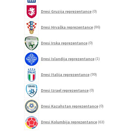
0
Dresi Gruzija reprezentance
0
izdelkov
86
Dresi Hrvaška reprezentance
86
izdelkov
0
Dresi Irska reprezentance
0
izdelkov
1
Dresi Islandija reprezentance
1
izdelek
99
Dresi Italija reprezentance
99
izdelkov
0
Dresi Izrael reprezentance
0
izdelkov
0
Dresi Kazahstan reprezentance
0
izdelkov
63
Dresi Kolumbija reprezentance
63
izdelkov