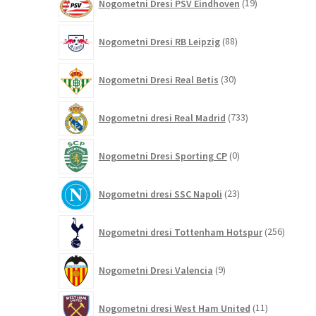
Nogometni Dresi PSV Eindhoven
19
izdelkov
88
Nogometni Dresi RB Leipzig
88
izdelkov
30
Nogometni Dresi Real Betis
30
izdelkov
733
Nogometni dresi Real Madrid
733
izdelkov
0
Nogometni Dresi Sporting CP
0
izdelkov
23
Nogometni dresi SSC Napoli
23
izdelkov
256
Nogometni dresi Tottenham Hotspur
256
izdelko
9
Nogometni Dresi Valencia
9
izdelkov
11
Nogometni dresi West Ham United
11
izdelkov