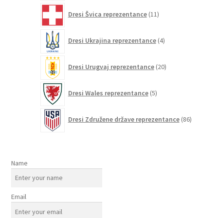
11
Dresi Švica reprezentance
11
izdelkov
4
Dresi Ukrajina reprezentance
4
izdelki
20
Dresi Urugvaj reprezentance
20
izdelkov
5
Dresi Wales reprezentance
5
izdelkov
86
Dresi Združene države reprezentance
86
izdelkov
Name
Email