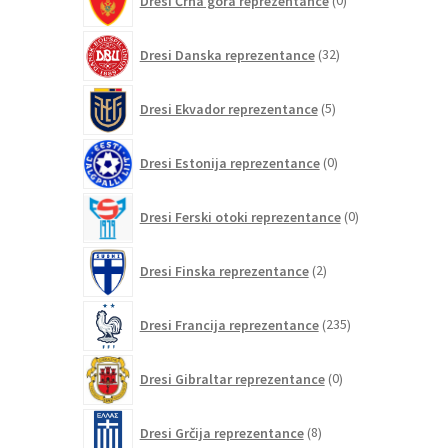
Dresi Črna gora reprezentance
0
izdelkov
32
Dresi Danska reprezentance
32
izdelkov
5
Dresi Ekvador reprezentance
5
izdelkov
0
Dresi Estonija reprezentance
0
izdelkov
0
Dresi Ferski otoki reprezentance
0
izdelkov
2
Dresi Finska reprezentance
2
izdelka
235
Dresi Francija reprezentance
235
izdelkov
0
Dresi Gibraltar reprezentance
0
izdelkov
8
Dresi Grčija reprezentance
8
izdelkov