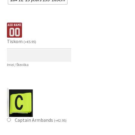
Tiskom
(
+
€
5.95
)
Imei / Številka
Captain Armbands
(
+
€
2.95
)