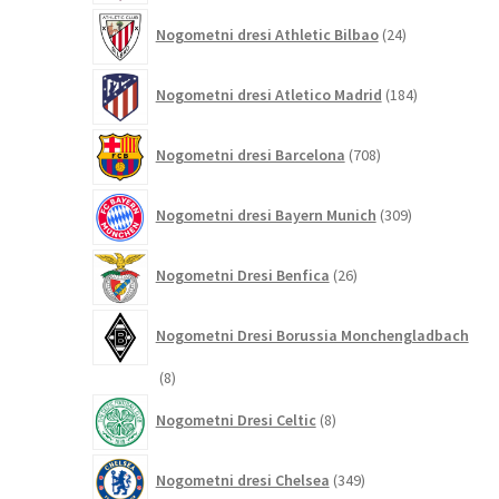
24
Nogometni dresi Athletic Bilbao
24
izdelkov
184
Nogometni dresi Atletico Madrid
184
izdelkov
708
Nogometni dresi Barcelona
708
izdelkov
309
Nogometni dresi Bayern Munich
309
izdelkov
26
Nogometni Dresi Benfica
26
izdelkov
Nogometni Dresi Borussia Monchengladbach
8
8
izdelkov
8
Nogometni Dresi Celtic
8
izdelkov
349
Nogometni dresi Chelsea
349
izdelkov