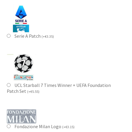
Serie A Patch
(
+
€
3.35
)
UCL Starball 7 Times Winner + UEFA Foundation
Patch Set
(
+
€
5.55
)
Fondazione Milan Logo
(
+
€
3.15
)