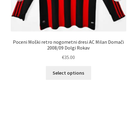
Poceni Moški retro nogometni dresi AC Milan Domači
O
2008/09 Dolgi Rokav
€
35.00
Ta
Select options
izdelek
ima
več
različic.
Možnosti
lahko
izberete
na