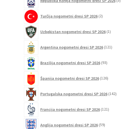
Republika Koreja nogometni dresi SP 2026
5
izdel
2
Turčija nogometni dresi SP 2026
2
izdelka
1
Uzbekistan nogometni dresi SP 2026
1
izdelek
121
Argentina nogometni dresi SP 2026
121
izdelkov
93
Brazilija nogometni dresi SP 2026
93
izdelkov
126
Španija nogometni dresi SP 2026
126
izdelkov
142
Portugalska nogometni dresi SP 2026
142
izdelko
121
Francija nogometni dresi SP 2026
121
izdelkov
59
Anglija nogometni dresi SP 2026
59
izdelkov