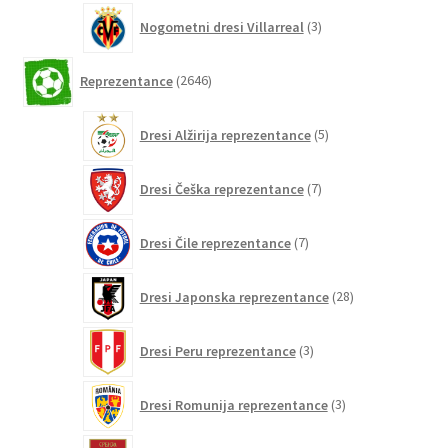
3
Nogometni dresi Villarreal
3
izdelki
2646
Reprezentance
2646
izdelkov
5
Dresi Alžirija reprezentance
5
izdelkov
7
Dresi Češka reprezentance
7
izdelkov
7
Dresi Čile reprezentance
7
izdelkov
28
Dresi Japonska reprezentance
28
izdelkov
3
Dresi Peru reprezentance
3
izdelki
3
Dresi Romunija reprezentance
3
izdelki
5