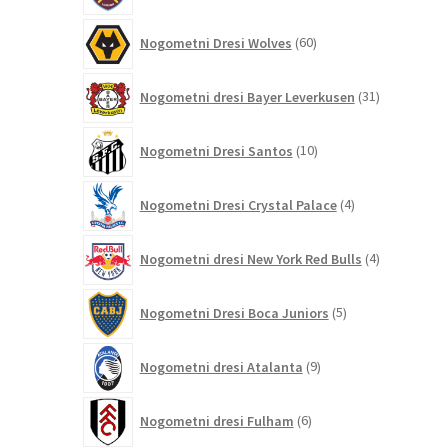
60
Nogometni Dresi Wolves
60
izdelkov
31
Nogometni dresi Bayer Leverkusen
31
izdelkov
10
Nogometni Dresi Santos
10
izdelkov
4
Nogometni Dresi Crystal Palace
4
izdelki
4
Nogometni dresi New York Red Bulls
4
izdelki
5
Nogometni Dresi Boca Juniors
5
izdelkov
9
Nogometni dresi Atalanta
9
izdelkov
6
Nogometni dresi Fulham
6
izdelkov