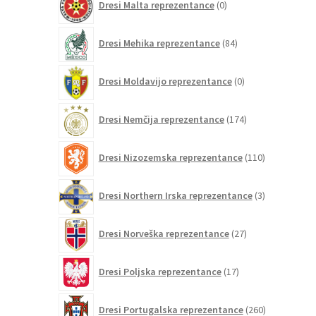
Dresi Malta reprezentance
0
izdelkov
84
Dresi Mehika reprezentance
84
izdelkov
0
Dresi Moldavijo reprezentance
0
izdelkov
174
Dresi Nemčija reprezentance
174
izdelkov
110
Dresi Nizozemska reprezentance
110
izdelkov
3
Dresi Northern Irska reprezentance
3
izdelki
27
Dresi Norveška reprezentance
27
izdelkov
17
Dresi Poljska reprezentance
17
izdelkov
260
Dresi Portugalska reprezentance
260
izdelkov