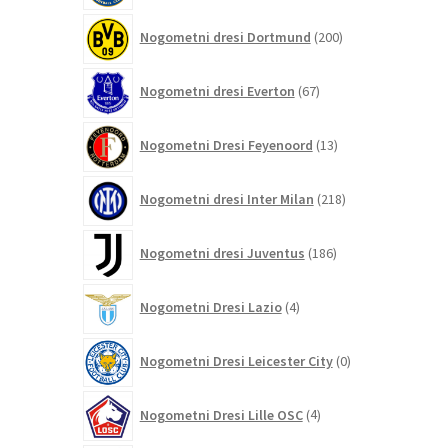
200
Nogometni dresi Dortmund
200
izdelkov
67
Nogometni dresi Everton
67
izdelkov
13
Nogometni Dresi Feyenoord
13
izdelkov
218
Nogometni dresi Inter Milan
218
izdelkov
186
Nogometni dresi Juventus
186
izdelkov
4
Nogometni Dresi Lazio
4
izdelki
0
Nogometni Dresi Leicester City
0
izdelkov
4
Nogometni Dresi Lille OSC
4
izdelki