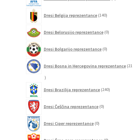
izdelkov
140
Dresi Belgija reprezentance
140
izdelkov
0
Dresi Belorusijo reprezentance
0
izdelkov
0
Dresi Bolgarijo reprezentance
0
izdelkov
Dresi Bosna in Hercegovina reprezentance
21
21
izdelkov
240
Dresi Brazilija reprezentance
240
izdelkov
0
Dresi Češčina reprezentance
0
izdelkov
0
Dresi Ciper reprezentance
0
izdelkov
0