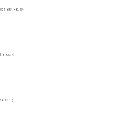
mbands
(
+
€
2.95
)
ch
(
+
€
3.35
)
o
(
+
€
3.15
)