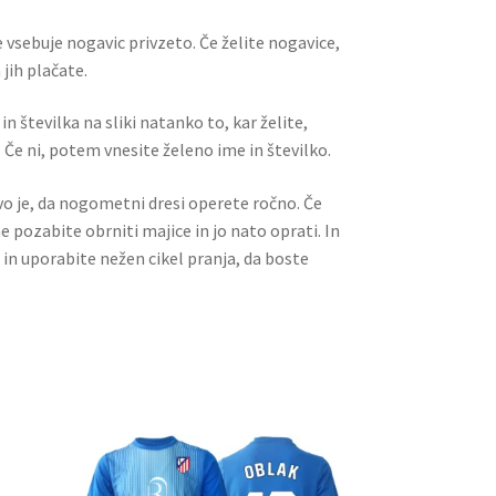
 vsebuje nogavic privzeto. Če želite nogavice,
jih plačate.
n številka na sliki natanko to, kar želite,
 Če ni, potem vnesite želeno ime in številko.
ivo je, da nogometni dresi operete ročno. Če
ne pozabite obrniti majice in jo nato oprati. In
 in uporabite nežen cikel pranja, da boste