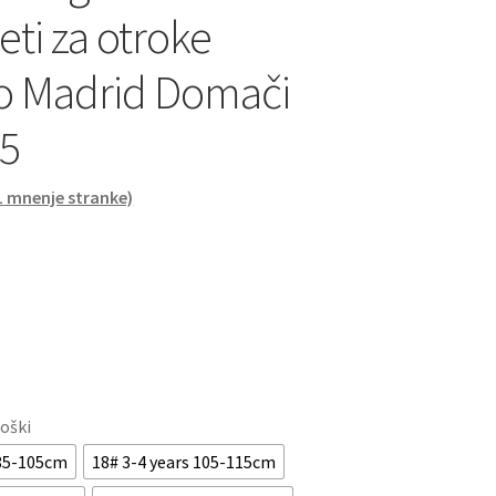
ti za otroke
co Madrid Domači
5
1
mnenje stranke)
roški
 85-105cm
18# 3-4 years 105-115cm