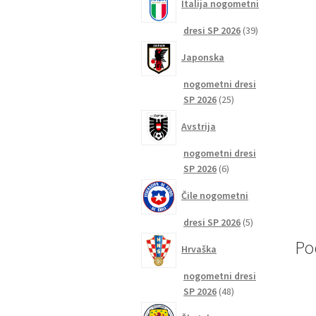
Italija nogometni
39
dresi SP 2026
39
izdelkov
Japonska
nogometni dresi
25
SP 2026
25
izdelkov
Avstrija
nogometni dresi
6
SP 2026
6
izdelkov
Čile nogometni
5
dresi SP 2026
5
izdelkov
Po
Hrvaška
nogometni dresi
48
SP 2026
48
izdelkov