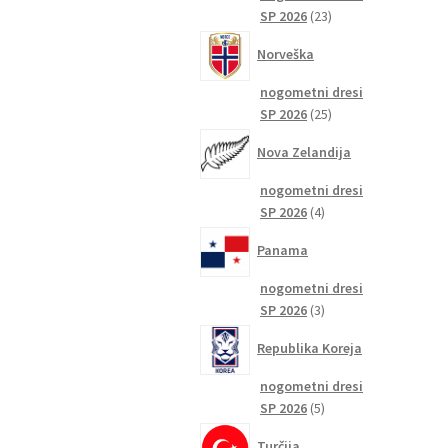
23
SP 2026
23
izdelkov
Norveška
nogometni dresi
25
SP 2026
25
izdelkov
Nova Zelandija
nogometni dresi
4
SP 2026
4
izdelki
Panama
nogometni dresi
3
SP 2026
3
izdelki
Republika Koreja
nogometni dresi
5
SP 2026
5
izdelkov
Turčija