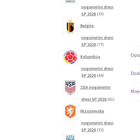
nogometni dresi
35
SP 2026
35
izdelkov
Belgija
nogometni dresi
77
SP 2026
77
izdelkov
Opi
Kolumbija
nogometni dresi
Dod
44
SP 2026
44
izdelkov
ZDA nogometni
Mnen
61
dresi SP 2026
61
izdelkov
Nizozemska
nogometni dresi
32
SP 2026
32
izdelkov