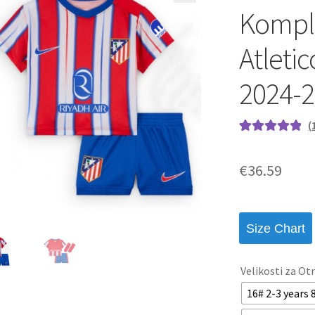
Komple
Atleti
2024-2
(
Ocenjeno z
1
5.00
od 5 na
€
36.59
podlagi ocene
stranke
Size Chart
Velikosti za Ot
16# 2-3 years