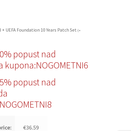
l + UEFA Foundation 10 Years Patch Set
(
+
10% popust nad
da kupona:NOGOMETNI6
15% popust nad
da
:NOGOMETNI8
rice:
€36.59