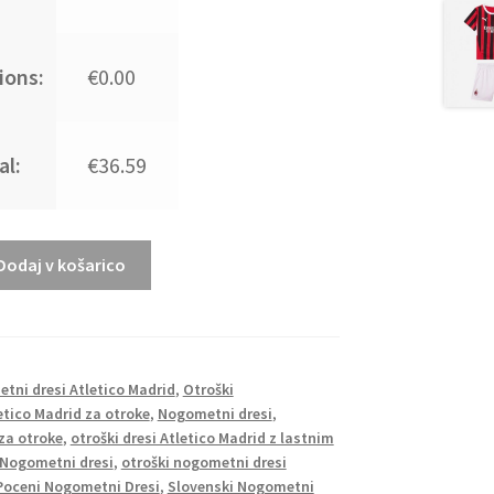
ions:
€0.00
al:
€36.59
Dodaj v košarico
tni dresi Atletico Madrid
,
Otroški
etico Madrid za otroke
,
Nogometni dresi
,
za otroke
,
otroški dresi Atletico Madrid z lastnim
 Nogometni dresi
,
otroški nogometni dresi
Poceni Nogometni Dresi
,
Slovenski Nogometni