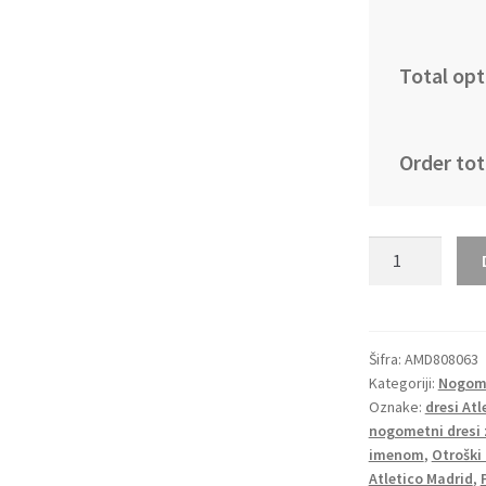
Total opt
Order tot
Otroški
Nogometni
Dresi
Kompleti
za
Šifra:
AMD808063
Kategoriji:
Nogome
otroke
Oznake:
dresi Atl
Atletico
nogometni dresi 
Madrid
imenom
,
Otroški
Domači
Atletico Madrid
,