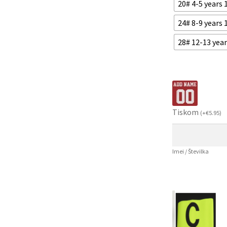
20# 4-5 years
24# 8-9 years
28# 12-13 yea
Tiskom
(
+
€
5.95
)
Imei / Številka