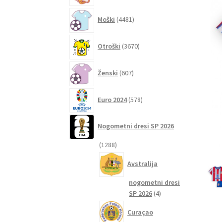
4481
Moški
4481
izdelkov
3670
Otroški
3670
izdelkov
607
Ženski
607
izdelkov
578
Euro 2024
578
izdelkov
Nogometni dresi SP 2026
1288
1288
izdelkov
Avstralija
nogometni dresi
4
SP 2026
4
izdelki
Curaçao