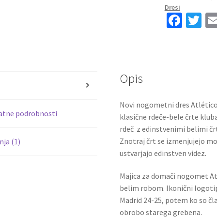
2024-
Dresi
25
Fa
T
količina
ce
wi
b
tt
o
er
Opis
o
s
k
Novi nogometni dres Atlético
atne podrobnosti
klasične rdeče-bele črte klub
rdeč z edinstvenimi belimi čr
Znotraj črt se izmenjujejo mo
ja (1)
ustvarjajo edinstven videz.
Majica za domači nogomet Atl
belim robom. Ikonični logotip
Madrid 24-25, potem ko so čla
obrobo starega grebena.