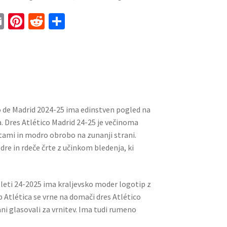
E
Pi
R
S
m
nt
e
h
ai
er
d
ar
l
es
di
e
t
t
 de Madrid 2024-25 ima edinstven pogled na
a. Dres Atlético Madrid 24-25 je večinoma
tami in modro obrobo na zunanji strani.
dre in rdeče črte z učinkom bledenja, ki
eti 24-2025 ima kraljevsko moder logotip z
 Atlética se vrne na domači dres Atlético
ni glasovali za vrnitev. Ima tudi rumeno