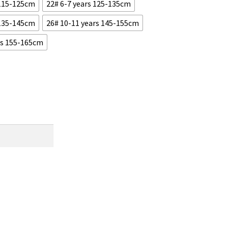
 115-125cm
22# 6-7 years 125-135cm
 135-145cm
26# 10-11 years 145-155cm
rs 155-165cm