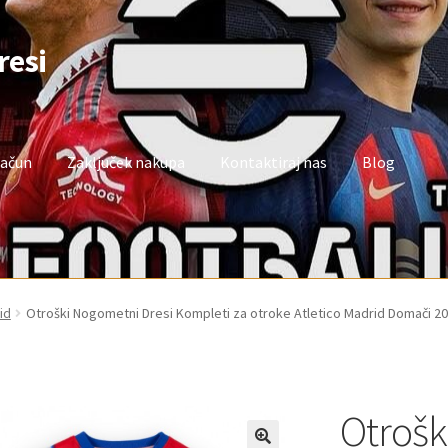
resi
račun
Zaključek nakupa
Kontaktiraj nas
Blog
oj račun
Trgovina
Zaključek nakupa
id
Otroški Nogometni Dresi Kompleti za otroke Atletico Madrid Domači 2
Otrošk