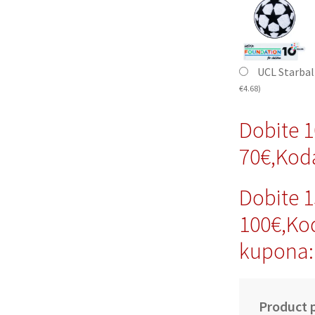
UCL Starbal
€
4.68
)
Dobite 
70€,Ko
Dobite 
100€,Ko
kupona
Product p