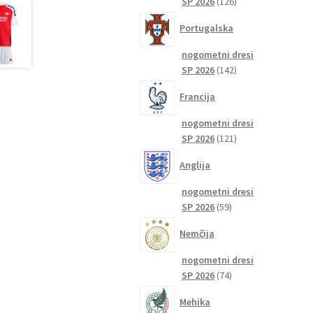
126
SP 2026
126
izdelkov
Portugalska
nogometni dresi
142
SP 2026
142
izdelkov
Francija
nogometni dresi
121
SP 2026
121
izdelkov
Anglija
nogometni dresi
59
SP 2026
59
izdelkov
Nemčija
nogometni dresi
74
SP 2026
74
izdelkov
Mehika