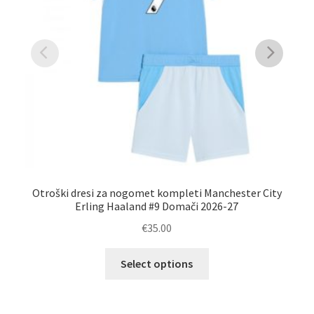
Otroški dresi za nogomet kompleti Manchester City
Mo
Erling Haaland #9 Domači 2026-27
€
35.00
Ta
Select options
izdelek
ima
več