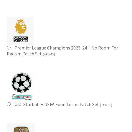
Premier League Champions 2023-24 + No Room For
Racism Patch Set
(
+
€
5.45
)
UCL Starball + UEFA Foundation Patch Set
(
+
€
4.65
)