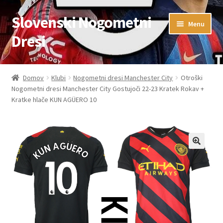
Slovenski Nogometni
Skip
Skip
Menu
to
to
Dresi
navigation
content
Domov
Domov
Klubi
Nogometni dresi Manchester City
Otroški
Nogometni dresi Manchester City Gostujoči 22-23 Kratek Rokav +
Blog
Kratke hlače KUN AGÜERO 10
FAQs
Kontaktiraj nas
Košarica
Moj račun
Trgovina