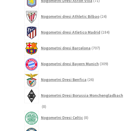
Nogometni Dresi Aston Villa
71
izdelkov
24
Nogometni dresi Athletic Bilbao
24
izdelkov
184
Nogometni dresi Atletico Madrid
184
izdelkov
707
Nogometni dresi Barcelona
707
izdelkov
309
Nogometni dresi Bayern Munich
309
izdelkov
26
Nogometni Dresi Benfica
26
izdelkov
Nogometni Dresi Borussia Monchengladbach
8
8
izdelkov
8
Nogometni Dresi Celtic
8
izdelkov
349