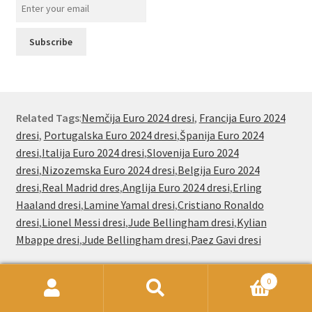
Related Tags
:
Nemčija Euro 2024 dresi
,
Francija Euro 2024
dresi
,
Portugalska Euro 2024 dresi
,
Španija Euro 2024
dresi
,
Italija Euro 2024 dresi
,
Slovenija Euro 2024
dresi
,
Nizozemska Euro 2024 dresi
,
Belgija Euro 2024
dresi
,
Real Madrid dres
,
Anglija Euro 2024 dresi
,
Erling
Haaland dresi
,
Lamine Yamal dresi
,
Cristiano Ronaldo
dresi
,
Lionel Messi dresi
,
Jude Bellingham dresi
,
Kylian
Mbappe dresi
,
Jude Bellingham dresi
,
Paez Gavi dresi
0
Išči:
Iskanje
Nogometnionline.com že od leta 2000