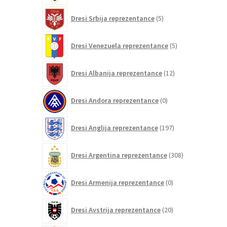
5
Dresi Srbija reprezentance
5
izdelkov
5
Dresi Venezuela reprezentance
5
izdelkov
12
Dresi Albanija reprezentance
12
izdelkov
0
Dresi Andora reprezentance
0
izdelkov
197
Dresi Anglija reprezentance
197
izdelkov
308
Dresi Argentina reprezentance
308
izdelkov
0
Dresi Armenija reprezentance
0
izdelkov
20
Dresi Avstrija reprezentance
20
izdelkov