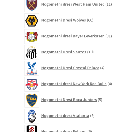
11
Nogometni dresi West Ham United
11
izdelkov
60
Nogometni Dresi Wolves
60
izdelkov
31
Nogometni dresi Bayer Leverkusen
31
izdelkov
10
Nogometni Dresi Santos
10
izdelkov
4
Nogometni Dresi Crystal Palace
4
izdelki
4
Nogometni dresi New York Red Bulls
4
izdelki
5
Nogometni Dresi Boca Juniors
5
izdelkov
9
Nogometni dresi Atalanta
9
izdelkov
6
Nogometni dresi Fulham
6