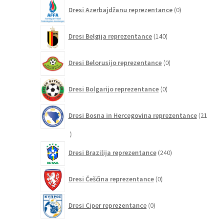
0
Dresi Azerbajdžanu reprezentance
0
izdelkov
140
Dresi Belgija reprezentance
140
izdelkov
0
Dresi Belorusijo reprezentance
0
izdelkov
0
Dresi Bolgarijo reprezentance
0
izdelkov
Dresi Bosna in Hercegovina reprezentance
21
21
izdelkov
240
Dresi Brazilija reprezentance
240
izdelkov
0
Dresi Češčina reprezentance
0
izdelkov
0
Dresi Ciper reprezentance
0
izdelkov