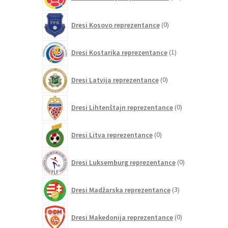
izdelkov
0
Dresi Kosovo reprezentance
0
izdelkov
1
Dresi Kostarika reprezentance
1
izdelek
0
Dresi Latvija reprezentance
0
izdelkov
0
Dresi Lihtenštajn reprezentance
0
izdelkov
0
Dresi Litva reprezentance
0
izdelkov
0
Dresi Luksemburg reprezentance
0
izdelkov
3
Dresi Madžarska reprezentance
3
izdelki
0
Dresi Makedonija reprezentance
0
izdelkov