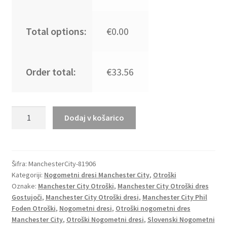
Total options:
€0.00
Order total:
€33.56
Otroški
Dodaj v košarico
Nogometni
dresi
Manchester
City
Šifra:
ManchesterCity-81906
Kategoriji:
Nogometni dresi Manchester City
,
Otroški
Gostujoči
Oznake:
Manchester City Otroški
,
Manchester City Otroški dres
22-
Gostujoči
,
Manchester City Otroški dresi
,
Manchester City Phil
23
Foden Otroški
,
Nogometni dresi
,
Otroški nogometni dres
Kratek
Manchester City
,
Otroški Nogometni dresi
,
Slovenski Nogometni
Rokav