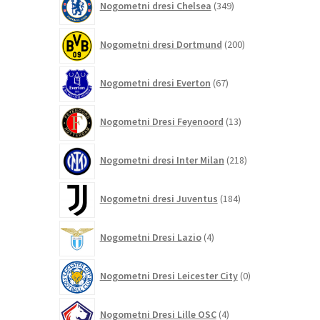
Nogometni dresi Chelsea
349
izdelkov
200
Nogometni dresi Dortmund
200
izdelkov
67
Nogometni dresi Everton
67
izdelkov
13
Nogometni Dresi Feyenoord
13
izdelkov
218
Nogometni dresi Inter Milan
218
izdelkov
184
Nogometni dresi Juventus
184
izdelkov
4
Nogometni Dresi Lazio
4
izdelki
0
Nogometni Dresi Leicester City
0
izdelkov
4
Nogometni Dresi Lille OSC
4