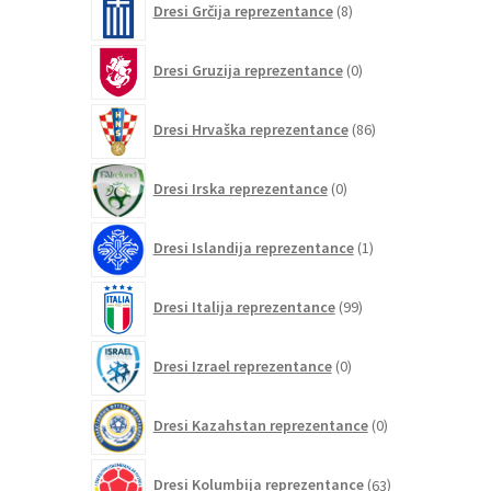
Dresi Grčija reprezentance
8
izdelkov
0
Dresi Gruzija reprezentance
0
izdelkov
86
Dresi Hrvaška reprezentance
86
izdelkov
0
Dresi Irska reprezentance
0
izdelkov
1
Dresi Islandija reprezentance
1
izdelek
99
Dresi Italija reprezentance
99
izdelkov
0
Dresi Izrael reprezentance
0
izdelkov
0
Dresi Kazahstan reprezentance
0
izdelkov
63
Dresi Kolumbija reprezentance
63