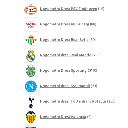
19
Nogometni Dresi PSV Eindhoven
19
izdelkov
88
Nogometni Dresi RB Leipzig
88
izdelkov
30
Nogometni Dresi Real Betis
30
izdelkov
733
Nogometni dresi Real Madrid
733
izdelkov
0
Nogometni Dresi Sporting CP
0
izdelkov
23
Nogometni dresi SSC Napoli
23
izdelkov
256
Nogometni dresi Tottenham Hotspur
256
izdelko
9
Nogometni Dresi Valencia
9
izdelkov