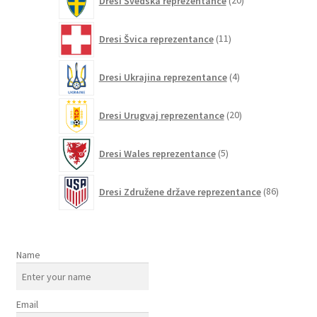
Dresi Švedska reprezentance
20
izdelkov
11
Dresi Švica reprezentance
11
izdelkov
4
Dresi Ukrajina reprezentance
4
izdelki
20
Dresi Urugvaj reprezentance
20
izdelkov
5
Dresi Wales reprezentance
5
izdelkov
86
Dresi Združene države reprezentance
86
izdelkov
Name
Email