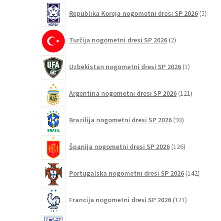
5
Republika Koreja nogometni dresi SP 2026
5
izdel
2
Turčija nogometni dresi SP 2026
2
izdelka
1
Uzbekistan nogometni dresi SP 2026
1
izdelek
121
Argentina nogometni dresi SP 2026
121
izdelkov
93
Brazilija nogometni dresi SP 2026
93
izdelkov
126
Španija nogometni dresi SP 2026
126
izdelkov
142
Portugalska nogometni dresi SP 2026
142
izdelko
121
Francija nogometni dresi SP 2026
121
izdelkov
59