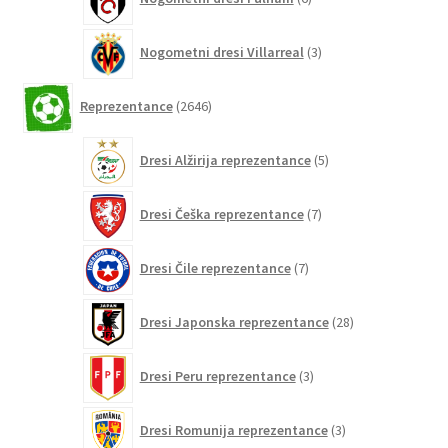
izdelkov
3
Nogometni dresi Villarreal
3
izdelki
2646
Reprezentance
2646
izdelkov
5
Dresi Alžirija reprezentance
5
izdelkov
7
Dresi Češka reprezentance
7
izdelkov
7
Dresi Čile reprezentance
7
izdelkov
28
Dresi Japonska reprezentance
28
izdelkov
3
Dresi Peru reprezentance
3
izdelki
3
Dresi Romunija reprezentance
3
izdelki