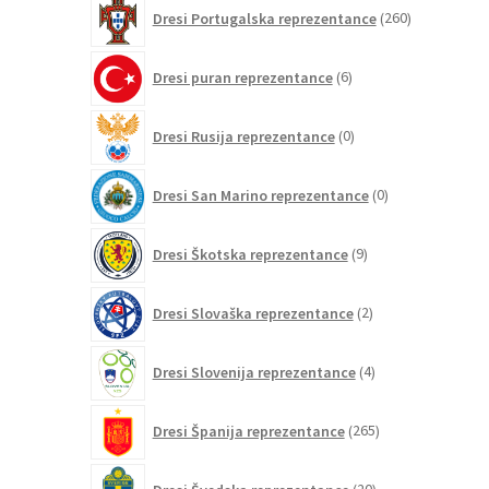
260
Dresi Portugalska reprezentance
260
izdelkov
6
Dresi puran reprezentance
6
izdelkov
0
Dresi Rusija reprezentance
0
izdelkov
0
Dresi San Marino reprezentance
0
izdelkov
9
Dresi Škotska reprezentance
9
izdelkov
2
Dresi Slovaška reprezentance
2
izdelka
4
Dresi Slovenija reprezentance
4
izdelki
265
Dresi Španija reprezentance
265
izdelkov
20