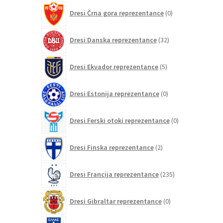
0
Dresi Črna gora reprezentance
0
izdelkov
32
Dresi Danska reprezentance
32
izdelkov
5
Dresi Ekvador reprezentance
5
izdelkov
0
Dresi Estonija reprezentance
0
izdelkov
0
Dresi Ferski otoki reprezentance
0
izdelkov
2
Dresi Finska reprezentance
2
izdelka
235
Dresi Francija reprezentance
235
izdelkov
0
Dresi Gibraltar reprezentance
0
izdelkov
8