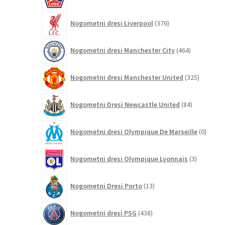
izdelki
376
Nogometni dresi Liverpool
376
izdelkov
464
Nogometni dresi Manchester City
464
izdelkov
325
Nogometni dresi Manchester United
325
izdelkov
84
Nogometni Dresi Newcastle United
84
izdelkov
0
Nogometni dresi Olympique De Marseille
0
izdelk
3
Nogometni dresi Olympique Lyonnais
3
izdelki
13
Nogometni Dresi Porto
13
izdelkov
438
Nogometni dresi PSG
438
izdelkov