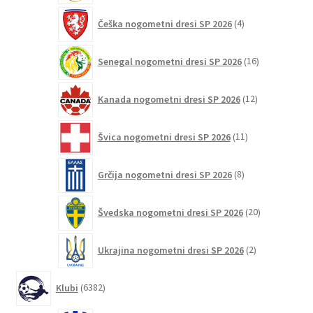
4
Češka nogometni dresi SP 2026
4
izdelki
16
Senegal nogometni dresi SP 2026
16
izdelkov
12
Kanada nogometni dresi SP 2026
12
izdelkov
11
Švica nogometni dresi SP 2026
11
izdelkov
8
Grčija nogometni dresi SP 2026
8
izdelkov
20
Švedska nogometni dresi SP 2026
20
izdelkov
2
Ukrajina nogometni dresi SP 2026
2
izdelka
6382
Klubi
6382
izdelkov