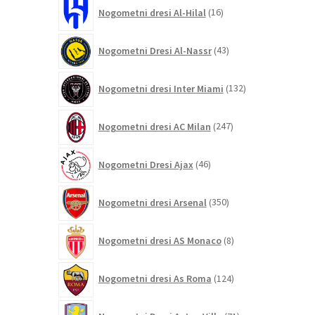
16
Nogometni dresi Al-Hilal
16
izdelkov
43
Nogometni Dresi Al-Nassr
43
izdelkov
132
Nogometni dresi Inter Miami
132
izdelkov
247
Nogometni dresi AC Milan
247
izdelkov
46
Nogometni Dresi Ajax
46
izdelkov
350
Nogometni dresi Arsenal
350
izdelkov
8
Nogometni dresi AS Monaco
8
izdelkov
124
Nogometni dresi As Roma
124
izdelkov
71