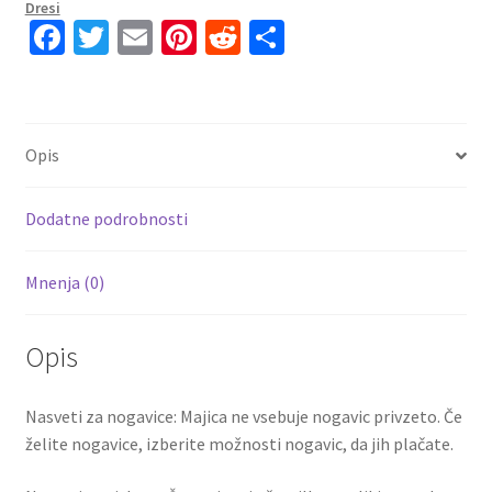
Dresi
+
Fa
T
E
Pi
R
S
Kratke
ce
wi
m
nt
e
h
hlače
b
tt
ai
er
d
ar
KUN
o
er
l
es
di
e
AGÜERO
Opis
10
o
t
t
količina
k
Dodatne podrobnosti
Mnenja (0)
Opis
Nasveti za nogavice: Majica ne vsebuje nogavic privzeto. Če
želite nogavice, izberite možnosti nogavic, da jih plačate.