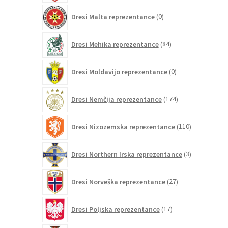
0
Dresi Malta reprezentance
0
izdelkov
84
Dresi Mehika reprezentance
84
izdelkov
0
Dresi Moldavijo reprezentance
0
izdelkov
174
Dresi Nemčija reprezentance
174
izdelkov
110
Dresi Nizozemska reprezentance
110
izdelkov
3
Dresi Northern Irska reprezentance
3
izdelki
27
Dresi Norveška reprezentance
27
izdelkov
17
Dresi Poljska reprezentance
17
izdelkov