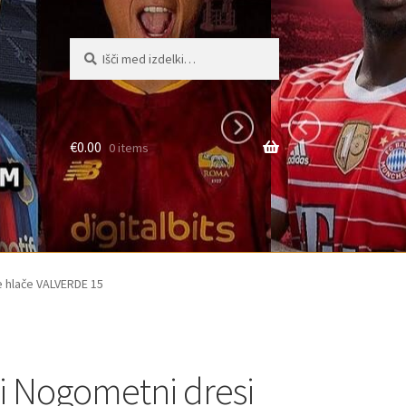
Išči:
Iskanje
€
0.00
0 items
e hlače VALVERDE 15
i Nogometni dresi