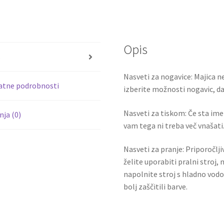
ce
wi
hlače
b
tt
VALVERDE
o
er
15
količina
Opis
o
s
k
Nasveti za nogavice: Majica ne
atne podrobnosti
izberite možnosti nogavic, da 
Nasveti za tiskom: Če sta ime i
ja (0)
vam tega ni treba več vnašati.
Nasveti za pranje: Priporočlj
želite uporabiti pralni stroj, 
napolnite stroj s hladno vodo
bolj zaščitili barve.