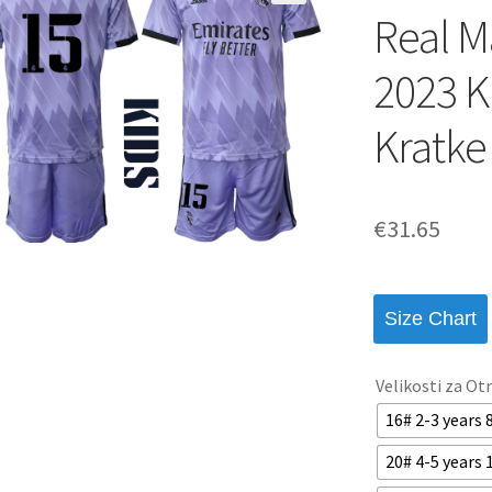
Real M
2023 K
Kratke
€
31.65
Size Chart
Velikosti za Ot
16# 2-3 years
20# 4-5 years