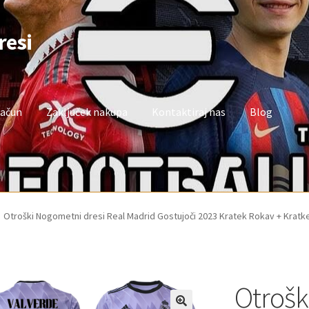
resi
račun
Zaključek nakupa
Kontaktiraj nas
Blog
oj račun
Trgovina
Zaključek nakupa
Otroški Nogometni dresi Real Madrid Gostujoči 2023 Kratek Rokav + Kratk
Otrošk