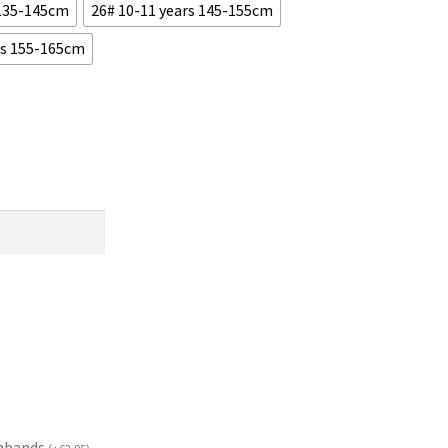
 135-145cm
26# 10-11 years 145-155cm
rs 155-165cm
mbands