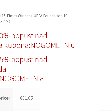
l 15 Times Winner + UEFA Foundation 10
(
+
€
5.55
)
10% popust nad
da kupona:NOGOMETNI6
15% popust nad
da
:NOGOMETNI8
rice:
€31.65