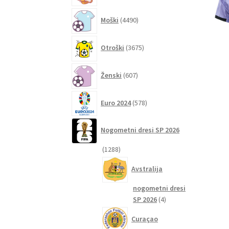
4490
Moški
4490
izdelkov
3675
Otroški
3675
izdelkov
607
Ženski
607
izdelkov
578
Euro 2024
578
izdelkov
Nogometni dresi SP 2026
1288
1288
izdelkov
Avstralija
nogometni dresi
4
SP 2026
4
izdelki
Curaçao