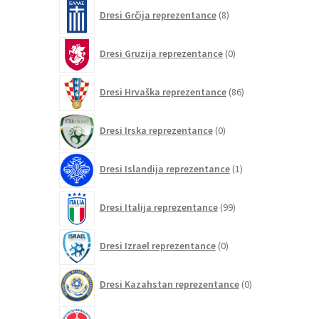
8
Dresi Grčija reprezentance
8
izdelkov
0
Dresi Gruzija reprezentance
0
izdelkov
86
Dresi Hrvaška reprezentance
86
izdelkov
0
Dresi Irska reprezentance
0
izdelkov
1
Dresi Islandija reprezentance
1
izdelek
99
Dresi Italija reprezentance
99
izdelkov
0
Dresi Izrael reprezentance
0
izdelkov
0
Dresi Kazahstan reprezentance
0
izdelkov
63