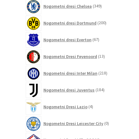
349
Nogometni dresi Chelsea
349
izdelkov
200
Nogometni dresi Dortmund
200
izdelkov
67
Nogometni dresi Everton
67
izdelkov
13
Nogometni Dresi Feyenoord
13
izdelkov
218
Nogometni dresi Inter Milan
218
izdelkov
184
Nogometni dresi Juventus
184
izdelkov
4
Nogometni Dresi Lazio
4
izdelki
0
Nogometni Dresi Leicester City
0
izdelkov
4