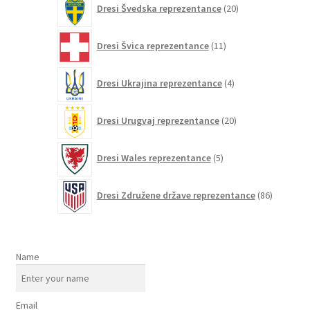
Dresi Švedska reprezentance
20
izdelkov
11
Dresi Švica reprezentance
11
izdelkov
4
Dresi Ukrajina reprezentance
4
izdelki
20
Dresi Urugvaj reprezentance
20
izdelkov
5
Dresi Wales reprezentance
5
izdelkov
86
Dresi Združene države reprezentance
86
izdelkov
Name
Email