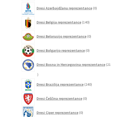
0
Dresi Azerbajdžanu reprezentance
0
izdelkov
140
Dresi Belgija reprezentance
140
izdelkov
0
Dresi Belorusijo reprezentance
0
izdelkov
0
Dresi Bolgarijo reprezentance
0
izdelkov
Dresi Bosna in Hercegovina reprezentance
21
21
izdelkov
240
Dresi Brazilija reprezentance
240
izdelkov
0
Dresi Češčina reprezentance
0
izdelkov
0
Dresi Ciper reprezentance
0
izdelkov