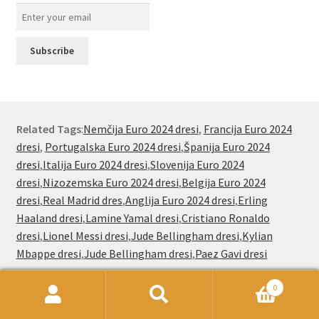
Related Tags
:
Nemčija Euro 2024 dresi
,
Francija Euro 2024
dresi
,
Portugalska Euro 2024 dresi
,
Španija Euro 2024
dresi
,
Italija Euro 2024 dresi
,
Slovenija Euro 2024
dresi
,
Nizozemska Euro 2024 dresi
,
Belgija Euro 2024
dresi
,
Real Madrid dres
,
Anglija Euro 2024 dresi
,
Erling
Haaland dresi
,
Lamine Yamal dresi
,
Cristiano Ronaldo
dresi
,
Lionel Messi dresi
,
Jude Bellingham dresi
,
Kylian
Mbappe dresi
,
Jude Bellingham dresi
,
Paez Gavi dresi
0
Išči:
Iskanje
Nogometnionline.com že od leta 2000