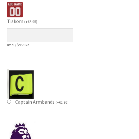
Tiskom
(
+
€
5.95
)
Imei / Številka
Captain Armbands
(
+
€
2.95
)