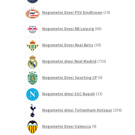
19
Nogometni Dresi PSV Eindhoven
19
izdelkov
88
Nogometni Dresi RB Leipzig
88
izdelkov
30
Nogometni Dresi Real Betis
30
izdelkov
733
Nogometni dresi Real Madrid
733
izdelkov
0
Nogometni Dresi Sporting CP
0
izdelkov
23
Nogometni dresi SSC Napoli
23
izdelkov
256
Nogometni dresi Tottenham Hotspur
256
izdelko
9
Nogometni Dresi Valencia
9
izdelkov