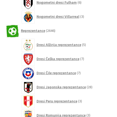
Nogometni dresi Fulham
6
izdelkov
3
Nogometni dresi Villarreal
3
izdelki
2646
Reprezentance
2646
izdelkov
5
Dresi Alžirija reprezentance
5
izdelkov
7
Dresi Češka reprezentance
7
izdelkov
7
Dresi Čile reprezentance
7
izdelkov
28
Dresi Japonska reprezentance
28
izdelkov
3
Dresi Peru reprezentance
3
izdelki
3
Dresi Romunija reprezentance
3