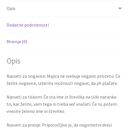
o
er
l
es
di
e
Opis
o
t
t
k
Dodatne podrobnosti
Mnenja (0)
Opis
Nasveti za nogavice: Majica ne vsebuje nogavic privzeto. Če
želite nogavice, izberite možnosti nogavic, da jih plačate.
Nasveti za tiskom: Če sta ime in številka na sliki natanko
to, kar želite, vam tega ni treba več vnašati. Če ni, potem
vnesite želeno ime in številko.
Nasveti za pranje: Priporočljivo je, da nogometni dresi