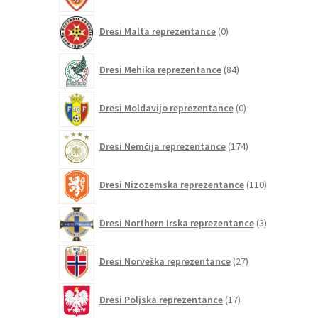
0
Dresi Malta reprezentance
0
izdelkov
84
Dresi Mehika reprezentance
84
izdelkov
0
Dresi Moldavijo reprezentance
0
izdelkov
174
Dresi Nemčija reprezentance
174
izdelkov
110
Dresi Nizozemska reprezentance
110
izdelkov
3
Dresi Northern Irska reprezentance
3
izdelki
27
Dresi Norveška reprezentance
27
izdelkov
17
Dresi Poljska reprezentance
17
izdelkov