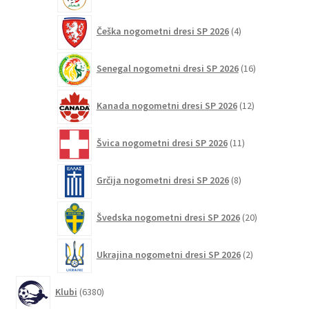
4
Češka nogometni dresi SP 2026
4
izdelki
16
Senegal nogometni dresi SP 2026
16
izdelkov
12
Kanada nogometni dresi SP 2026
12
izdelkov
11
Švica nogometni dresi SP 2026
11
izdelkov
8
Grčija nogometni dresi SP 2026
8
izdelkov
20
Švedska nogometni dresi SP 2026
20
izdelkov
2
Ukrajina nogometni dresi SP 2026
2
izdelka
6380
Klubi
6380
izdelkov