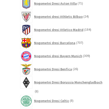
71
Nogometni Dresi Aston Villa
71
izdelkov
24
Nogometni dresi Athletic Bilbao
24
izdelkov
184
Nogometni dresi Atletico Madrid
184
izdelkov
707
Nogometni dresi Barcelona
707
izdelkov
309
Nogometni dresi Bayern Munich
309
izdelkov
26
Nogometni Dresi Benfica
26
izdelkov
Nogometni Dresi Borussia Monchengladbach
8
8
izdelkov
8
Nogometni Dresi Celtic
8
izdelkov