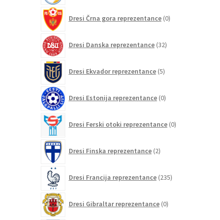
0
Dresi Črna gora reprezentance
0
izdelkov
32
Dresi Danska reprezentance
32
izdelkov
5
Dresi Ekvador reprezentance
5
izdelkov
0
Dresi Estonija reprezentance
0
izdelkov
0
Dresi Ferski otoki reprezentance
0
izdelkov
2
Dresi Finska reprezentance
2
izdelka
235
Dresi Francija reprezentance
235
izdelkov
0
Dresi Gibraltar reprezentance
0
izdelkov