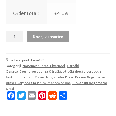
Order total:
€41.59
Otroški
Dodaj v košarico
Nogometni
dresi
za
otroke
Šifra:
Liverpool dresi-189
Kategoriji:
Nogometni dresi Liverpool
,
Otroški
Liverpool
Oznake:
Dresi Liverpool za Otroški
,
otroški dresi Liverpool z
Vratar
lastnim imenom
,
Poceni Nogometni Dresi
,
Poceni Nogometni
2025-
dresi Liverpool z lastnim imenom online
,
Slovenski Nogometni
26
Dresi
količina
Fa
T
E
Pi
R
S
ce
wi
m
nt
e
h
b
tt
ai
er
d
ar