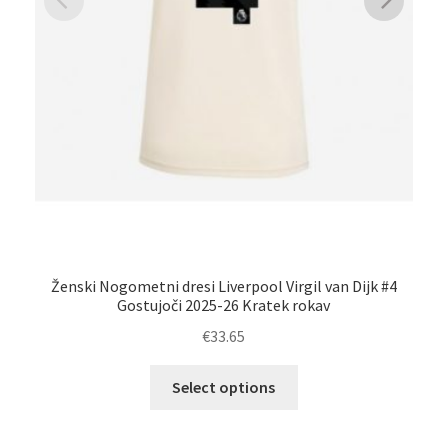
Ženski Nogometni dresi Liverpool Virgil van Dijk #4
Ž
Gostujoči 2025-26 Kratek rokav
€
33.65
Ta
Select options
izdelek
ima