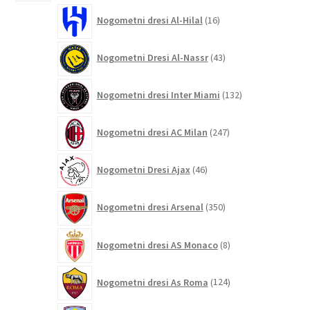
16
Nogometni dresi Al-Hilal
16
izdelkov
43
Nogometni Dresi Al-Nassr
43
izdelkov
132
Nogometni dresi Inter Miami
132
izdelkov
247
Nogometni dresi AC Milan
247
izdelkov
46
Nogometni Dresi Ajax
46
izdelkov
350
Nogometni dresi Arsenal
350
izdelkov
8
Nogometni dresi AS Monaco
8
izdelkov
124
Nogometni dresi As Roma
124
izdelkov