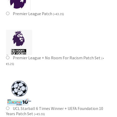
Premier League Patch
(
+
€
3.35
)
Premier League + No Room For Racism Patch Set
(
+
€
5.25
)
UCL Starball 6 Times Winner + UEFA Foundation 10
Years Patch Set
(
+
€
5.55
)