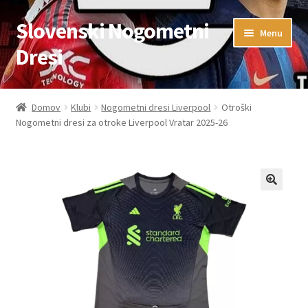
Slovenski Nogometni
Skip
Skip
Menu
to
to
Dresi
navigation
content
Domov
Domov
Klubi
Nogometni dresi Liverpool
Otroški
Nogometni dresi za otroke Liverpool Vratar 2025-26
Blog
FAQs
Kontaktiraj nas
Košarica
Moj račun
Trgovina