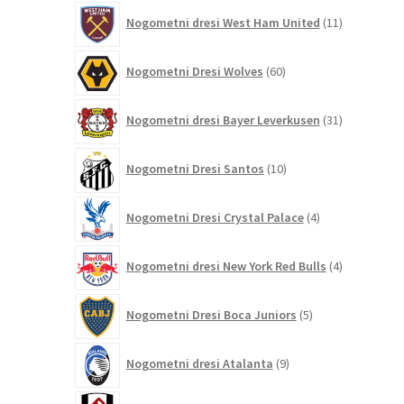
11
Nogometni dresi West Ham United
11
izdelkov
60
Nogometni Dresi Wolves
60
izdelkov
31
Nogometni dresi Bayer Leverkusen
31
izdelkov
10
Nogometni Dresi Santos
10
izdelkov
4
Nogometni Dresi Crystal Palace
4
izdelki
4
Nogometni dresi New York Red Bulls
4
izdelki
5
Nogometni Dresi Boca Juniors
5
izdelkov
9
Nogometni dresi Atalanta
9
izdelkov
6