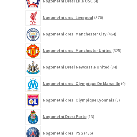
Nogometni Dresi Lille OSC
4
izdelki
376
Nogometni dresi Liverpool
376
izdelkov
464
Nogometni dresi Manchester City
464
izdelkov
325
Nogometni dresi Manchester United
325
izdelkov
84
Nogometni Dresi Newcastle United
84
izdelkov
0
Nogometni dresi Olympique De Marseille
0
izdelk
3
Nogometni dresi Olympique Lyonnais
3
izdelki
13
Nogometni Dresi Porto
13
izdelkov
436
Nogometni dresi PSG
436
izdelkov