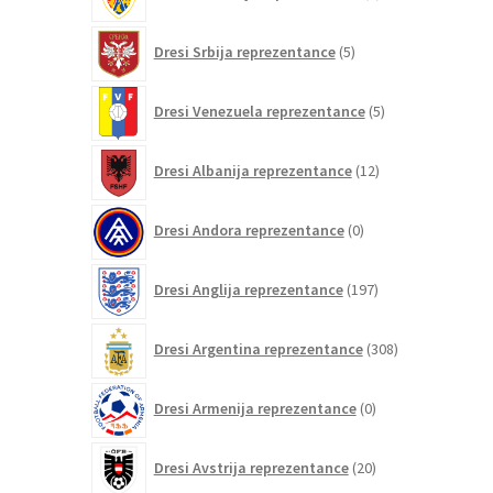
izdelki
5
Dresi Srbija reprezentance
5
izdelkov
5
Dresi Venezuela reprezentance
5
izdelkov
12
Dresi Albanija reprezentance
12
izdelkov
0
Dresi Andora reprezentance
0
izdelkov
197
Dresi Anglija reprezentance
197
izdelkov
308
Dresi Argentina reprezentance
308
izdelkov
0
Dresi Armenija reprezentance
0
izdelkov
20
Dresi Avstrija reprezentance
20
izdelkov