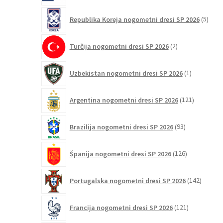
5
Republika Koreja nogometni dresi SP 2026
5
izdel
2
Turčija nogometni dresi SP 2026
2
izdelka
1
Uzbekistan nogometni dresi SP 2026
1
izdelek
121
Argentina nogometni dresi SP 2026
121
izdelkov
93
Brazilija nogometni dresi SP 2026
93
izdelkov
126
Španija nogometni dresi SP 2026
126
izdelkov
142
Portugalska nogometni dresi SP 2026
142
izdelko
121
Francija nogometni dresi SP 2026
121
izdelkov