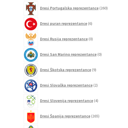
260
Dresi Portugalska reprezentance
260
izdelkov
6
Dresi puran reprezentance
6
izdelkov
0
Dresi Rusija reprezentance
0
izdelkov
0
Dresi San Marino reprezentance
0
izdelkov
9
Dresi Škotska reprezentance
9
izdelkov
2
Dresi Slovaška reprezentance
2
izdelka
4
Dresi Slovenija reprezentance
4
izdelki
265
Dresi Španija reprezentance
265
izdelkov
20