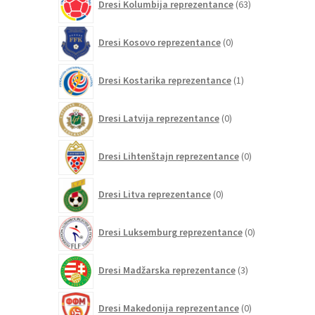
Dresi Kolumbija reprezentance
63
izdelkov
0
Dresi Kosovo reprezentance
0
izdelkov
1
Dresi Kostarika reprezentance
1
izdelek
0
Dresi Latvija reprezentance
0
izdelkov
0
Dresi Lihtenštajn reprezentance
0
izdelkov
0
Dresi Litva reprezentance
0
izdelkov
0
Dresi Luksemburg reprezentance
0
izdelkov
3
Dresi Madžarska reprezentance
3
izdelki
0
Dresi Makedonija reprezentance
0
izdelkov