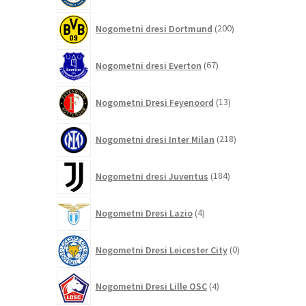
200
Nogometni dresi Dortmund
200
izdelkov
67
Nogometni dresi Everton
67
izdelkov
13
Nogometni Dresi Feyenoord
13
izdelkov
218
Nogometni dresi Inter Milan
218
izdelkov
184
Nogometni dresi Juventus
184
izdelkov
4
Nogometni Dresi Lazio
4
izdelki
0
Nogometni Dresi Leicester City
0
izdelkov
4
Nogometni Dresi Lille OSC
4
izdelki