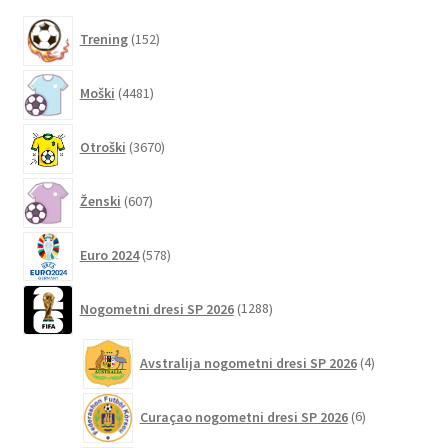
več
različic.
152
Trening
152
izdelkov
Možnosti
lahko
4481
Moški
4481
izberete
izdelkov
na
3670
Otroški
3670
strani
izdelkov
izdelka
607
Ženski
607
izdelkov
578
Euro 2024
578
izdelkov
1288
Nogometni dresi SP 2026
1288
izdelkov
4
Avstralija nogometni dresi SP 2026
4
izdelki
6
Curaçao nogometni dresi SP 2026
6
izdelkov