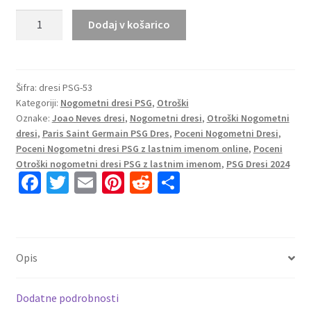
Otroški
Dodaj v košarico
Nogometni
dresi
za
otroke
Šifra:
dresi PSG-53
Kategoriji:
Nogometni dresi PSG
,
Otroški
Paris
Oznake:
Joao Neves dresi
,
Nogometni dresi
,
Otroški Nogometni
Saint-
dresi
,
Paris Saint Germain PSG Dres
,
Poceni Nogometni Dresi
,
Germain
Poceni Nogometni dresi PSG z lastnim imenom online
,
Poceni
PSG
Otroški nogometni dresi PSG z lastnim imenom
,
PSG Dresi 2024
Domači
Fa
T
E
Pi
R
S
2024-
ce
wi
m
nt
e
h
25
b
tt
ai
er
d
ar
Joao
o
er
l
es
di
e
Neves
Opis
87
o
t
t
količina
k
Dodatne podrobnosti