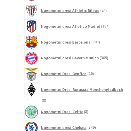
24
Nogometni dresi Athletic Bilbao
24
izdelkov
184
Nogometni dresi Atletico Madrid
184
izdelkov
707
Nogometni dresi Barcelona
707
izdelkov
309
Nogometni dresi Bayern Munich
309
izdelkov
26
Nogometni Dresi Benfica
26
izdelkov
Nogometni Dresi Borussia Monchengladbach
8
8
izdelkov
8
Nogometni Dresi Celtic
8
izdelkov
349
Nogometni dresi Chelsea
349
izdelkov