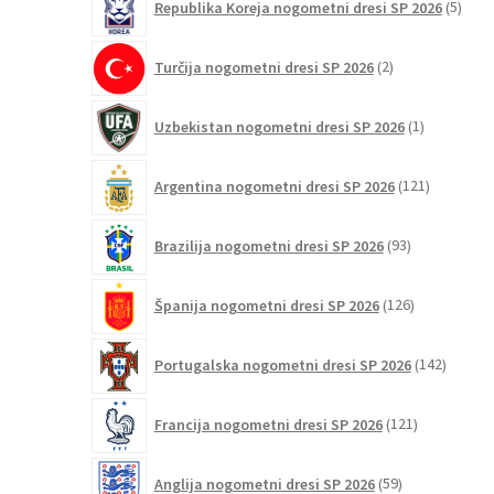
Republika Koreja nogometni dresi SP 2026
5
izdel
2
Turčija nogometni dresi SP 2026
2
izdelka
1
Uzbekistan nogometni dresi SP 2026
1
izdelek
121
Argentina nogometni dresi SP 2026
121
izdelkov
93
Brazilija nogometni dresi SP 2026
93
izdelkov
126
Španija nogometni dresi SP 2026
126
izdelkov
142
Portugalska nogometni dresi SP 2026
142
izdelko
121
Francija nogometni dresi SP 2026
121
izdelkov
59
Anglija nogometni dresi SP 2026
59
izdelkov