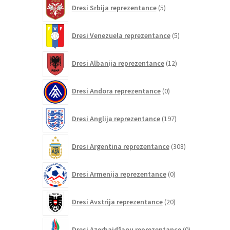
5
Dresi Srbija reprezentance
5
izdelkov
5
Dresi Venezuela reprezentance
5
izdelkov
12
Dresi Albanija reprezentance
12
izdelkov
0
Dresi Andora reprezentance
0
izdelkov
197
Dresi Anglija reprezentance
197
izdelkov
308
Dresi Argentina reprezentance
308
izdelkov
0
Dresi Armenija reprezentance
0
izdelkov
20
Dresi Avstrija reprezentance
20
izdelkov
0
Dresi Azerbajdžanu reprezentance
0