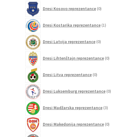
0
Dresi Kosovo reprezentance
0
izdelkov
1
Dresi Kostarika reprezentance
1
izdelek
0
Dresi Latvija reprezentance
0
izdelkov
0
Dresi Lihtenštajn reprezentance
0
izdelkov
0
Dresi Litva reprezentance
0
izdelkov
0
Dresi Luksemburg reprezentance
0
izdelkov
3
Dresi Madžarska reprezentance
3
izdelki
0
Dresi Makedonija reprezentance
0
izdelkov
0