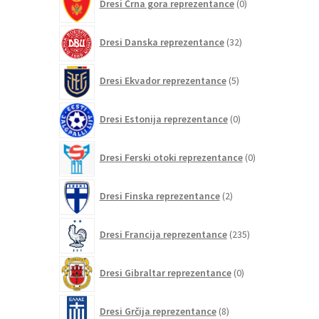
Dresi Črna gora reprezentance
0
izdelkov
32
Dresi Danska reprezentance
32
izdelkov
5
Dresi Ekvador reprezentance
5
izdelkov
0
Dresi Estonija reprezentance
0
izdelkov
0
Dresi Ferski otoki reprezentance
0
izdelkov
2
Dresi Finska reprezentance
2
izdelka
235
Dresi Francija reprezentance
235
izdelkov
0
Dresi Gibraltar reprezentance
0
izdelkov
8
Dresi Grčija reprezentance
8
izdelkov