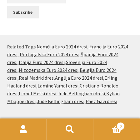
Related Tags
:
Nemčija Euro 2024 dresi
,
Francija Euro 2024
dresi
,
Portugalska Euro 2024 dresi
,
Španija Euro 2024
dresi
,
Italija Euro 2024 dresi
,
Slovenija Euro 2024
dresi
,
Nizozemska Euro 2024 dresi
,
Belgija Euro 2024
dresi
,
Real Madrid dres
,
Anglija Euro 2024 dresi
,
Erling
Haaland dresi
,
Lamine Yamal dresi
,
Cristiano Ronaldo
dresi
,
Lionel Messi dresi
,
Jude Bellingham dresi
,
Kylian
Mbappe dresi
,
Jude Bellingham dresi
,
Paez Gavi dresi
0
Nogometnionline.com že od leta 2000
Išči:
Iskanje