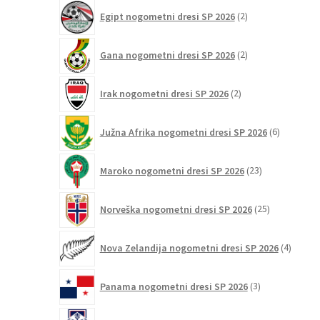
2
Egipt nogometni dresi SP 2026
2
izdelka
2
Gana nogometni dresi SP 2026
2
izdelka
2
Irak nogometni dresi SP 2026
2
izdelka
6
Južna Afrika nogometni dresi SP 2026
6
izdelkov
23
Maroko nogometni dresi SP 2026
23
izdelkov
25
Norveška nogometni dresi SP 2026
25
izdelkov
4
Nova Zelandija nogometni dresi SP 2026
4
izdelki
3
Panama nogometni dresi SP 2026
3
izdelki
5