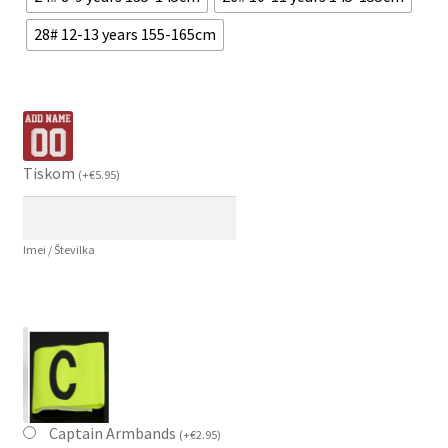
28# 12-13 years 155-165cm
Tiskom
(
+
€
5.95
)
Imei / Številka
Captain Armbands
(
+
€
2.95
)