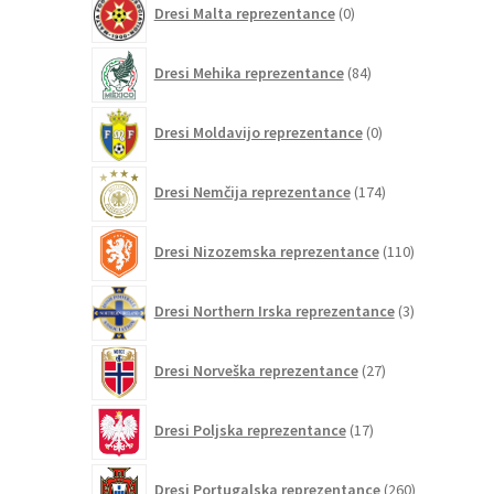
Dresi Malta reprezentance
0
izdelkov
84
Dresi Mehika reprezentance
84
izdelkov
0
Dresi Moldavijo reprezentance
0
izdelkov
174
Dresi Nemčija reprezentance
174
izdelkov
110
Dresi Nizozemska reprezentance
110
izdelkov
3
Dresi Northern Irska reprezentance
3
izdelki
27
Dresi Norveška reprezentance
27
izdelkov
17
Dresi Poljska reprezentance
17
izdelkov
260
Dresi Portugalska reprezentance
260