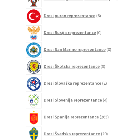
izdelkov
6
Dresi puran reprezentance
6
izdelkov
0
Dresi Rusija reprezentance
0
izdelkov
0
Dresi San Marino reprezentance
0
izdelkov
9
Dresi Škotska reprezentance
9
izdelkov
2
Dresi Slovaška reprezentance
2
izdelka
4
Dresi Slovenija reprezentance
4
izdelki
265
Dresi Španija reprezentance
265
izdelkov
20
Dresi Švedska reprezentance
20
izdelkov