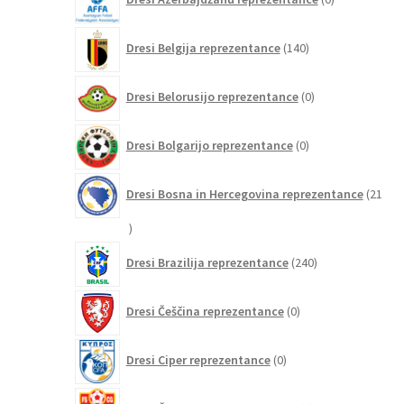
izdelkov
140
Dresi Belgija reprezentance
140
izdelkov
0
Dresi Belorusijo reprezentance
0
izdelkov
0
Dresi Bolgarijo reprezentance
0
izdelkov
Dresi Bosna in Hercegovina reprezentance
21
21
izdelkov
240
Dresi Brazilija reprezentance
240
izdelkov
0
Dresi Češčina reprezentance
0
izdelkov
0
Dresi Ciper reprezentance
0
izdelkov
0