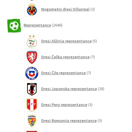
3
Nogometni dresi Villarreal
3
izdelki
2646
Reprezentance
2646
izdelkov
5
Dresi Alžirija reprezentance
5
izdelkov
7
Dresi Češka reprezentance
7
izdelkov
7
Dresi Čile reprezentance
7
izdelkov
28
Dresi Japonska reprezentance
28
izdelkov
3
Dresi Peru reprezentance
3
izdelki
3
Dresi Romunija reprezentance
3
izdelki