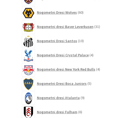
izdelkov
60
Nogometni Dresi Wolves
60
izdelkov
31
Nogometni dresi Bayer Leverkusen
31
izdelkov
10
Nogometni Dresi Santos
10
izdelkov
4
Nogometni Dresi Crystal Palace
4
izdelki
4
Nogometni dresi New York Red Bulls
4
izdelki
5
Nogometni Dresi Boca Juniors
5
izdelkov
9
Nogometni dresi Atalanta
9
izdelkov
6
Nogometni dresi Fulham
6
izdelkov