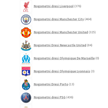
376
Nogometni dresi Liverpool
376
izdelkov
464
Nogometni dresi Manchester City
464
izdelkov
325
Nogometni dresi Manchester United
325
izdelkov
84
Nogometni Dresi Newcastle United
84
izdelkov
0
Nogometni dresi Olympique De Marseille
0
izdelk
3
Nogometni dresi Olympique Lyonnais
3
izdelki
13
Nogometni Dresi Porto
13
izdelkov
436
Nogometni dresi PSG
436
izdelkov
19