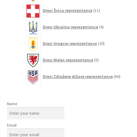
11
Dresi Švica reprezentance
11
izdelkov
4
Dresi Ukrajina reprezentance
4
izdelki
20
Dresi Urugvaj reprezentance
20
izdelkov
5
Dresi Wales reprezentance
5
izdelkov
86
Dresi Združene države reprezentance
86
izdelkov
Name
Email