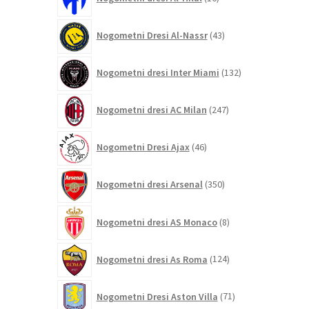
izdelkov
43
Nogometni Dresi Al-Nassr
43
izdelkov
132
Nogometni dresi Inter Miami
132
izdelkov
247
Nogometni dresi AC Milan
247
izdelkov
46
Nogometni Dresi Ajax
46
izdelkov
350
Nogometni dresi Arsenal
350
izdelkov
8
Nogometni dresi AS Monaco
8
izdelkov
124
Nogometni dresi As Roma
124
izdelkov
71
Nogometni Dresi Aston Villa
71
izdelkov