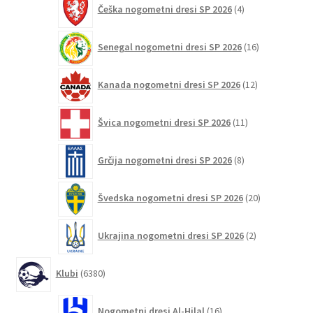
Češka nogometni dresi SP 2026
4
izdelki
16
Senegal nogometni dresi SP 2026
16
izdelkov
12
Kanada nogometni dresi SP 2026
12
izdelkov
11
Švica nogometni dresi SP 2026
11
izdelkov
8
Grčija nogometni dresi SP 2026
8
izdelkov
20
Švedska nogometni dresi SP 2026
20
izdelkov
2
Ukrajina nogometni dresi SP 2026
2
izdelka
6380
Klubi
6380
izdelkov
16
Nogometni dresi Al-Hilal
16