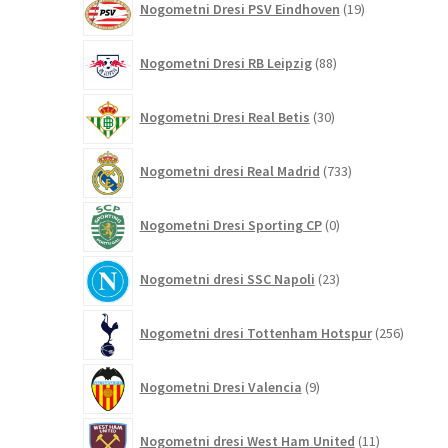
Nogometni Dresi PSV Eindhoven
19
izdelkov
88
Nogometni Dresi RB Leipzig
88
izdelkov
30
Nogometni Dresi Real Betis
30
izdelkov
733
Nogometni dresi Real Madrid
733
izdelkov
0
Nogometni Dresi Sporting CP
0
izdelkov
23
Nogometni dresi SSC Napoli
23
izdelkov
256
Nogometni dresi Tottenham Hotspur
256
izdelko
9
Nogometni Dresi Valencia
9
izdelkov
11
Nogometni dresi West Ham United
11