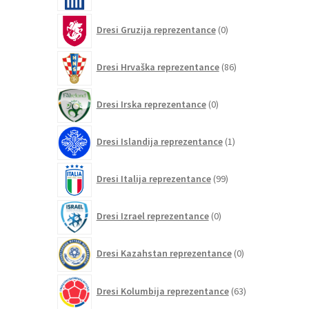
0
Dresi Gruzija reprezentance
0
izdelkov
86
Dresi Hrvaška reprezentance
86
izdelkov
0
Dresi Irska reprezentance
0
izdelkov
1
Dresi Islandija reprezentance
1
izdelek
99
Dresi Italija reprezentance
99
izdelkov
0
Dresi Izrael reprezentance
0
izdelkov
0
Dresi Kazahstan reprezentance
0
izdelkov
63
Dresi Kolumbija reprezentance
63
izdelkov