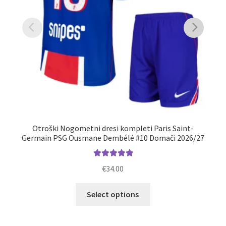
Otroški Nogometni dresi kompleti Paris Saint-
P
Germain PSG Ousmane Dembélé #10 Domači 2026/27
Ocenjeno
€
34.00
5.00
od 5
Ta
Select options
izdelek
ima