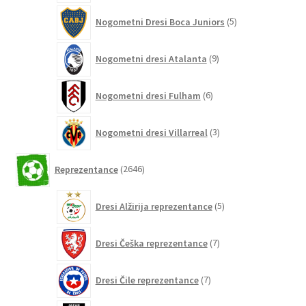
5
Nogometni Dresi Boca Juniors
5
izdelkov
9
Nogometni dresi Atalanta
9
izdelkov
6
Nogometni dresi Fulham
6
izdelkov
3
Nogometni dresi Villarreal
3
izdelki
2646
Reprezentance
2646
izdelkov
5
Dresi Alžirija reprezentance
5
izdelkov
7
Dresi Češka reprezentance
7
izdelkov
7
Dresi Čile reprezentance
7
izdelkov