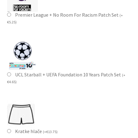
Premier League + No Room For Racism Patch Set
(
+
€
5.25
)
UCL Starball + UEFA Foundation 10 Years Patch Set
(
+
€
4.65
)
Kratke hlače
(
+
€
13.75
)