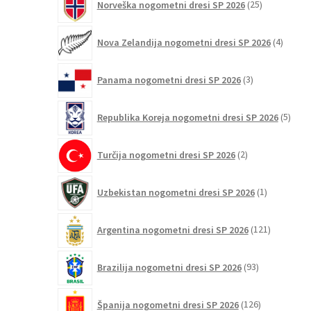
Norveška nogometni dresi SP 2026
25
izdelkov
4
Nova Zelandija nogometni dresi SP 2026
4
izdelki
3
Panama nogometni dresi SP 2026
3
izdelki
5
Republika Koreja nogometni dresi SP 2026
5
izdel
2
Turčija nogometni dresi SP 2026
2
izdelka
1
Uzbekistan nogometni dresi SP 2026
1
izdelek
121
Argentina nogometni dresi SP 2026
121
izdelkov
93
Brazilija nogometni dresi SP 2026
93
izdelkov
126
Španija nogometni dresi SP 2026
126
izdelkov