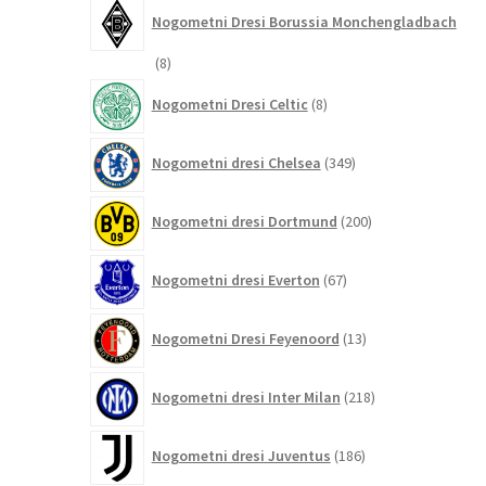
Nogometni Dresi Borussia Monchengladbach
8
8
izdelkov
8
Nogometni Dresi Celtic
8
izdelkov
349
Nogometni dresi Chelsea
349
izdelkov
200
Nogometni dresi Dortmund
200
izdelkov
67
Nogometni dresi Everton
67
izdelkov
13
Nogometni Dresi Feyenoord
13
izdelkov
218
Nogometni dresi Inter Milan
218
izdelkov
186
Nogometni dresi Juventus
186
izdelkov