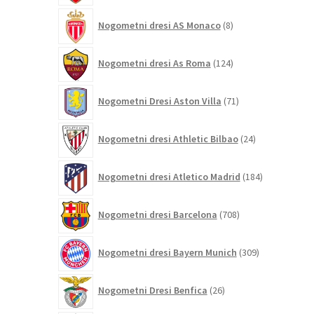
8
Nogometni dresi AS Monaco
8
izdelkov
124
Nogometni dresi As Roma
124
izdelkov
71
Nogometni Dresi Aston Villa
71
izdelkov
24
Nogometni dresi Athletic Bilbao
24
izdelkov
184
Nogometni dresi Atletico Madrid
184
izdelkov
708
Nogometni dresi Barcelona
708
izdelkov
309
Nogometni dresi Bayern Munich
309
izdelkov
26
Nogometni Dresi Benfica
26
izdelkov