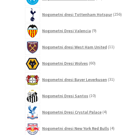
izdelkov
256
Nogometni dresi Tottenham Hotspur
256
izdelko
9
Nogometni Dresi Valencia
9
izdelkov
11
Nogometni dresi West Ham United
11
izdelkov
60
Nogometni Dresi Wolves
60
izdelkov
31
Nogometni dresi Bayer Leverkusen
31
izdelkov
10
Nogometni Dresi Santos
10
izdelkov
4
Nogometni Dresi Crystal Palace
4
izdelki
4
Nogometni dresi New York Red Bulls
4
izdelki