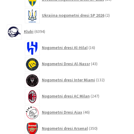
izdelkov
2
Ukrajina nogometni dresi SP 2026
2
izdelka
6394
Klubi
6394
izdelkov
16
Nogometni dresi Al-Hilal
16
izdelkov
43
Nogometni Dresi Al-Nassr
43
izdelkov
132
Nogometni dresi Inter Miami
132
izdelkov
247
Nogometni dresi AC Milan
247
izdelkov
46
Nogometni Dresi Ajax
46
izdelkov
350
Nogometni dresi Arsenal
350
izdelkov