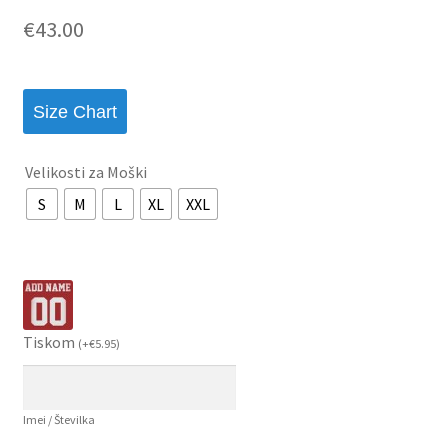
€
43.00
Size Chart
Velikosti za Moški
S
M
L
XL
XXL
Tiskom
(
+
€
5.95
)
Imei / Številka