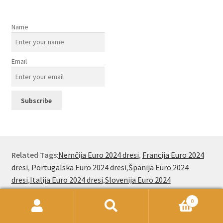
Name
Email
Related Tags
:
Nemčija Euro 2024 dresi
,
Francija Euro 2024
dresi
,
Portugalska Euro 2024 dresi
,
Španija Euro 2024
dresi
,
Italija Euro 2024 dresi
,
Slovenija Euro 2024
dresi
,
Nizozemska Euro 2024 dresi
,
Belgija Euro 2024
0
dresi
,
Real Madrid dres
,
Anglija Euro 2024 dresi
,
Erling
Išči:
Iskanje
Haaland dresi
,
Lamine Yamal dresi
,
Cristiano Ronaldo