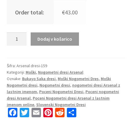
Order total:
€43.00
Poceni
Dodaj v košarico
Moški
Nogometni
dresi
kompleti
Šifra:
Arsenal dresi-159
Kategoriji:
Moški
,
Nogometni dresi Arsenal
Arsenal
Oznake:
Bukayo Saka dresi
,
Moški Nogometni Dres
,
Moški
Tretji
Nogometni dresi
,
Nogometni dresi
,
nogometni dresi Arsenal z
2024-
lastnim imenom
,
Poceni Nogometni Dresi
,
Poceni nogometni
25
dresi Arsenal
,
Poceni Nogometni dresi Arsenal z lastnim
Bukayo
imenom online
,
Slovenski Nogometni Dresi
Saka
Fa
T
E
Pi
R
S
7
ce
wi
m
nt
e
h
količina
b
tt
ai
er
d
ar