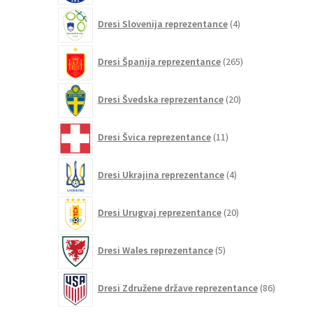
4
Dresi Slovenija reprezentance
4
izdelki
265
Dresi Španija reprezentance
265
izdelkov
20
Dresi Švedska reprezentance
20
izdelkov
11
Dresi Švica reprezentance
11
izdelkov
4
Dresi Ukrajina reprezentance
4
izdelki
20
Dresi Urugvaj reprezentance
20
izdelkov
5
Dresi Wales reprezentance
5
izdelkov
86
Dresi Združene države reprezentance
86
izdelkov