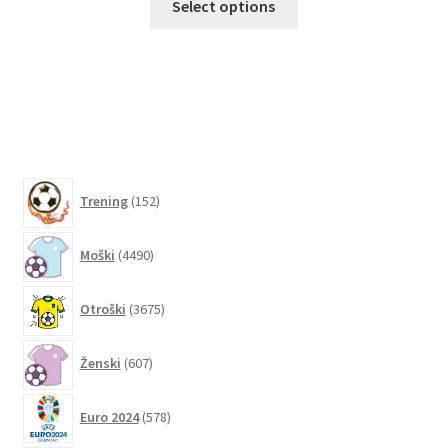
Select options
izdelek
ima
več
različic.
Možnosti
lahko
izberete
152
na
Trening
152
izdelkov
strani
4490
izdelka
Moški
4490
izdelkov
3675
Otroški
3675
izdelkov
607
Ženski
607
izdelkov
578
Euro 2024
578
izdelkov