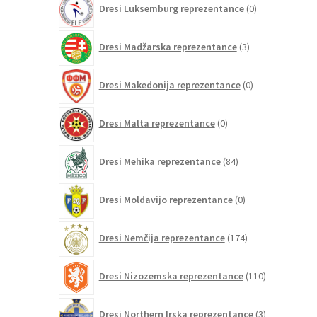
Dresi Luksemburg reprezentance
0
izdelkov
3
Dresi Madžarska reprezentance
3
izdelki
0
Dresi Makedonija reprezentance
0
izdelkov
0
Dresi Malta reprezentance
0
izdelkov
84
Dresi Mehika reprezentance
84
izdelkov
0
Dresi Moldavijo reprezentance
0
izdelkov
174
Dresi Nemčija reprezentance
174
izdelkov
110
Dresi Nizozemska reprezentance
110
izdelkov
3
Dresi Northern Irska reprezentance
3