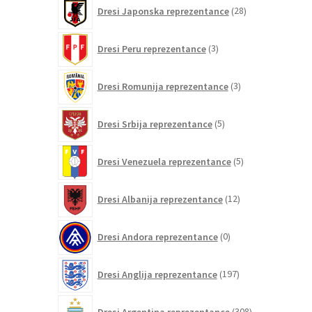
28
Dresi Japonska reprezentance
28
izdelkov
3
Dresi Peru reprezentance
3
izdelki
3
Dresi Romunija reprezentance
3
izdelki
5
Dresi Srbija reprezentance
5
izdelkov
5
Dresi Venezuela reprezentance
5
izdelkov
12
Dresi Albanija reprezentance
12
izdelkov
0
Dresi Andora reprezentance
0
izdelkov
197
Dresi Anglija reprezentance
197
izdelkov
308
Dresi Argentina reprezentance
308