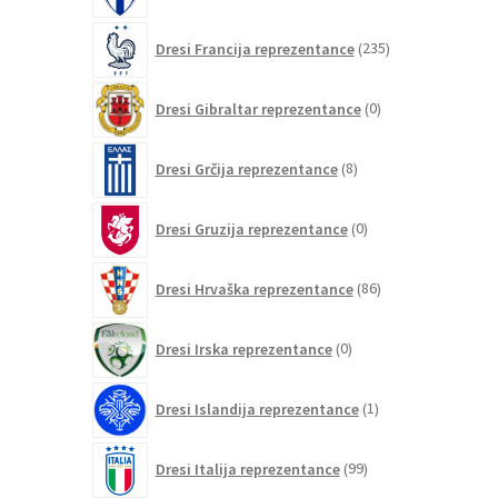
235
Dresi Francija reprezentance
235
izdelkov
0
Dresi Gibraltar reprezentance
0
izdelkov
8
Dresi Grčija reprezentance
8
izdelkov
0
Dresi Gruzija reprezentance
0
izdelkov
86
Dresi Hrvaška reprezentance
86
izdelkov
0
Dresi Irska reprezentance
0
izdelkov
1
Dresi Islandija reprezentance
1
izdelek
99
Dresi Italija reprezentance
99
izdelkov