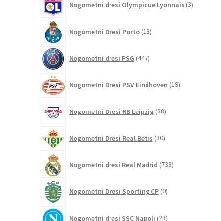
Nogometni dresi Olympique Lyonnais
3
izdelki
13
Nogometni Dresi Porto
13
izdelkov
447
Nogometni dresi PSG
447
izdelkov
19
Nogometni Dresi PSV Eindhoven
19
izdelkov
88
Nogometni Dresi RB Leipzig
88
izdelkov
30
Nogometni Dresi Real Betis
30
izdelkov
733
Nogometni dresi Real Madrid
733
izdelkov
0
Nogometni Dresi Sporting CP
0
izdelkov
23
Nogometni dresi SSC Napoli
23