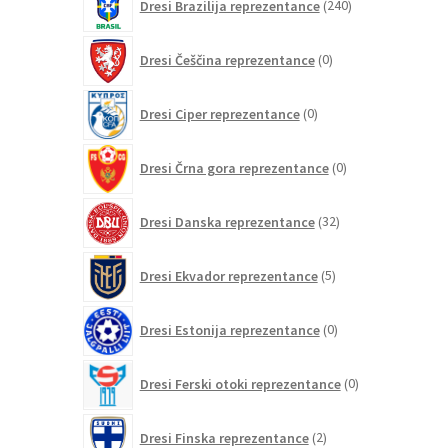
Dresi Brazilija reprezentance
240
izdelkov
0
Dresi Češčina reprezentance
0
izdelkov
0
Dresi Ciper reprezentance
0
izdelkov
0
Dresi Črna gora reprezentance
0
izdelkov
32
Dresi Danska reprezentance
32
izdelkov
5
Dresi Ekvador reprezentance
5
izdelkov
0
Dresi Estonija reprezentance
0
izdelkov
0
Dresi Ferski otoki reprezentance
0
izdelkov
2
Dresi Finska reprezentance
2
izdelka