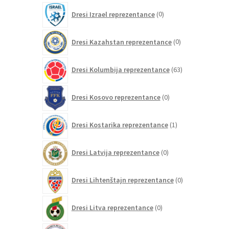
0
Dresi Izrael reprezentance
0
izdelkov
0
Dresi Kazahstan reprezentance
0
izdelkov
63
Dresi Kolumbija reprezentance
63
izdelkov
0
Dresi Kosovo reprezentance
0
izdelkov
1
Dresi Kostarika reprezentance
1
izdelek
0
Dresi Latvija reprezentance
0
izdelkov
0
Dresi Lihtenštajn reprezentance
0
izdelkov
0
Dresi Litva reprezentance
0
izdelkov
0