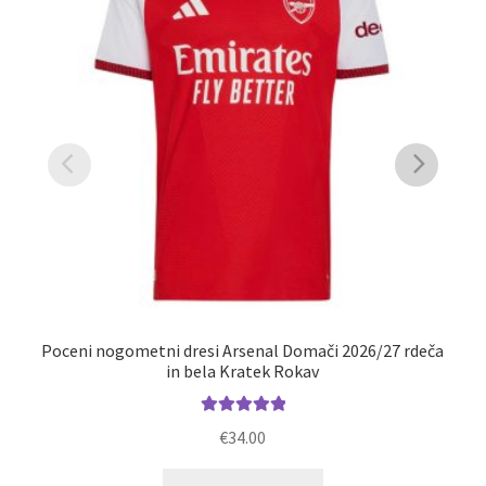
Poceni nogometni dresi Arsenal Domači 2026/27 rdeča
no
in bela Kratek Rokav
Ocenjeno
€
34.00
5.00
od 5
Ta