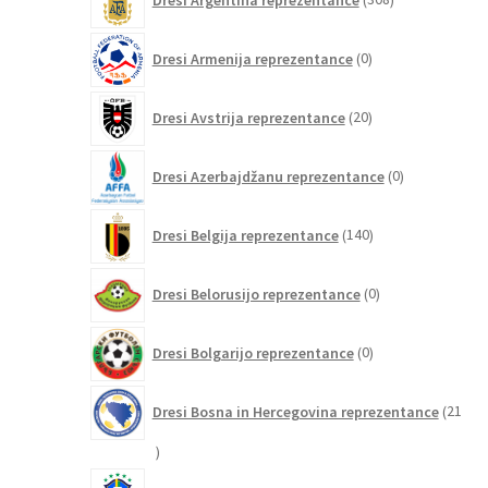
izdelkov
0
Dresi Armenija reprezentance
0
izdelkov
20
Dresi Avstrija reprezentance
20
izdelkov
0
Dresi Azerbajdžanu reprezentance
0
izdelkov
140
Dresi Belgija reprezentance
140
izdelkov
0
Dresi Belorusijo reprezentance
0
izdelkov
0
Dresi Bolgarijo reprezentance
0
izdelkov
Dresi Bosna in Hercegovina reprezentance
21
21
izdelkov
240