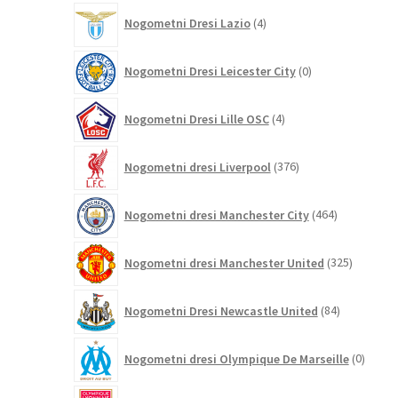
4
Nogometni Dresi Lazio
4
izdelki
0
Nogometni Dresi Leicester City
0
izdelkov
4
Nogometni Dresi Lille OSC
4
izdelki
376
Nogometni dresi Liverpool
376
izdelkov
464
Nogometni dresi Manchester City
464
izdelkov
325
Nogometni dresi Manchester United
325
izdelkov
84
Nogometni Dresi Newcastle United
84
izdelkov
0
Nogometni dresi Olympique De Marseille
0
izdelk
3