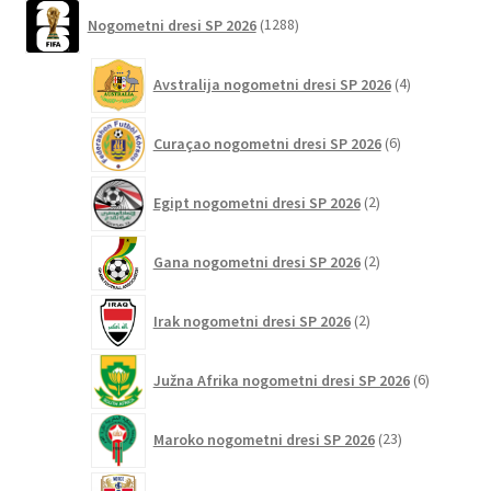
1288
Nogometni dresi SP 2026
1288
izdelkov
4
Avstralija nogometni dresi SP 2026
4
izdelki
6
Curaçao nogometni dresi SP 2026
6
izdelkov
2
Egipt nogometni dresi SP 2026
2
izdelka
2
Gana nogometni dresi SP 2026
2
izdelka
2
Irak nogometni dresi SP 2026
2
izdelka
6
Južna Afrika nogometni dresi SP 2026
6
izdelkov
23
Maroko nogometni dresi SP 2026
23
izdelkov
25