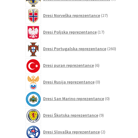
izdelki
27
Dresi Norveška reprezentance
27
izdelkov
17
Dresi Poljska reprezentance
17
izdelkov
260
Dresi Portugalska reprezentance
260
izdelkov
6
Dresi puran reprezentance
6
izdelkov
0
Dresi Rusija reprezentance
0
izdelkov
0
Dresi San Marino reprezentance
0
izdelkov
9
Dresi Škotska reprezentance
9
izdelkov
2
Dresi Slovaška reprezentance
2
izdelka