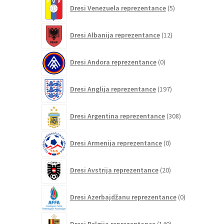
5
Dresi Venezuela reprezentance
5
izdelkov
12
Dresi Albanija reprezentance
12
izdelkov
0
Dresi Andora reprezentance
0
izdelkov
197
Dresi Anglija reprezentance
197
izdelkov
308
Dresi Argentina reprezentance
308
izdelkov
0
Dresi Armenija reprezentance
0
izdelkov
20
Dresi Avstrija reprezentance
20
izdelkov
0
Dresi Azerbajdžanu reprezentance
0
izdelkov
140