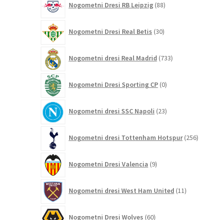
Nogometni Dresi RB Leipzig
88
izdelkov
30
Nogometni Dresi Real Betis
30
izdelkov
733
Nogometni dresi Real Madrid
733
izdelkov
0
Nogometni Dresi Sporting CP
0
izdelkov
23
Nogometni dresi SSC Napoli
23
izdelkov
256
Nogometni dresi Tottenham Hotspur
256
izdelko
9
Nogometni Dresi Valencia
9
izdelkov
11
Nogometni dresi West Ham United
11
izdelkov
60
Nogometni Dresi Wolves
60