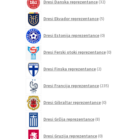
Dresi Danska reprezentance
32
izdelkov
5
Dresi Ekvador reprezentance
5
izdelkov
0
Dresi Estonija reprezentance
0
izdelkov
0
Dresi Ferski otoki reprezentance
0
izdelkov
2
Dresi Finska reprezentance
2
izdelka
235
Dresi Francija reprezentance
235
izdelkov
0
Dresi Gibraltar reprezentance
0
izdelkov
8
Dresi Grčija reprezentance
8
izdelkov
0
Dresi Gruzija reprezentance
0
izdelkov