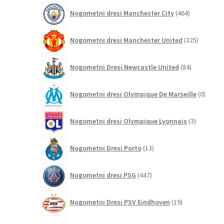
464
Nogometni dresi Manchester City
464
izdelkov
325
Nogometni dresi Manchester United
325
izdelkov
84
Nogometni Dresi Newcastle United
84
izdelkov
0
Nogometni dresi Olympique De Marseille
0
izdelk
3
Nogometni dresi Olympique Lyonnais
3
izdelki
13
Nogometni Dresi Porto
13
izdelkov
447
Nogometni dresi PSG
447
izdelkov
19
Nogometni Dresi PSV Eindhoven
19
izdelkov
88