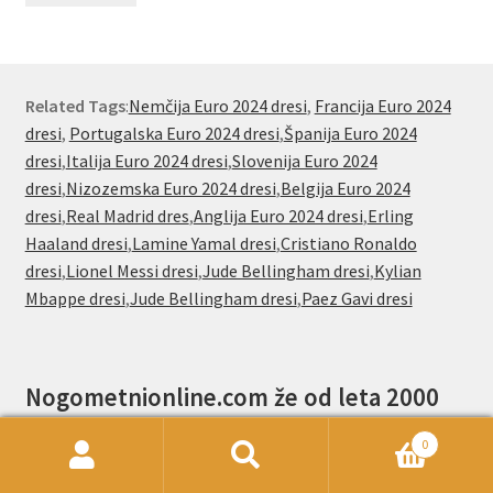
Related Tags
:
Nemčija Euro 2024 dresi
,
Francija Euro 2024
dresi
,
Portugalska Euro 2024 dresi
,
Španija Euro 2024
dresi
,
Italija Euro 2024 dresi
,
Slovenija Euro 2024
dresi
,
Nizozemska Euro 2024 dresi
,
Belgija Euro 2024
dresi
,
Real Madrid dres
,
Anglija Euro 2024 dresi
,
Erling
Haaland dresi
,
Lamine Yamal dresi
,
Cristiano Ronaldo
dresi
,
Lionel Messi dresi
,
Jude Bellingham dresi
,
Kylian
Mbappe dresi
,
Jude Bellingham dresi
,
Paez Gavi dresi
Nogometnionline.com že od leta 2000
navijačem po vsem svetu ponuja poceni
0
Išči:
Iskanje
nogometni dresi.