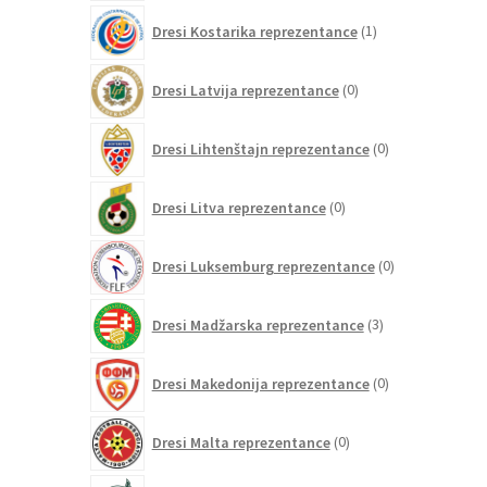
1
Dresi Kostarika reprezentance
1
izdelek
0
Dresi Latvija reprezentance
0
izdelkov
0
Dresi Lihtenštajn reprezentance
0
izdelkov
0
Dresi Litva reprezentance
0
izdelkov
0
Dresi Luksemburg reprezentance
0
izdelkov
3
Dresi Madžarska reprezentance
3
izdelki
0
Dresi Makedonija reprezentance
0
izdelkov
0
Dresi Malta reprezentance
0
izdelkov
84