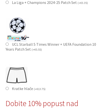
La Liga + Champions 2024-25 Patch Set
(
+
€
3.35
)
UCL Starball 5 Times Winner + UEFA Foundation 10
Years Patch Set
(
+
€
5.55
)
Kratke hlače
(
+
€
13.75
)
Dobite 10% popust nad