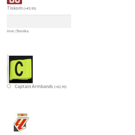
Tiskom
(
+
€
5.95
)
Imei / Številka
Captain Armbands
(
+
€
2.95
)