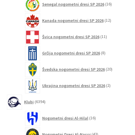
16
Senegal nogometni dresi SP 2026
16
izdelkov
12
Kanada nogometni dresi SP 2026
12
izdelkov
11
Švica nogometni dresi SP 2026
11
izdelkov
8
Grčija nogometni dresi SP 2026
8
izdelkov
20
Švedska nogometni dresi SP 2026
20
izdelkov
2
Ukrajina nogometni dresi SP 2026
2
izdelka
6394
Klubi
6394
izdelkov
16
Nogometni dresi Al-Hilal
16
izdelkov
43
Nogometni Dresi Al-Nassr
43