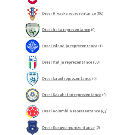
86
Dresi Hrvaška reprezentance
86
izdelkov
0
Dresi Irska reprezentance
0
izdelkov
1
Dresi Islandija reprezentance
1
izdelek
99
Dresi Italija reprezentance
99
izdelkov
0
Dresi Izrael reprezentance
0
izdelkov
0
Dresi Kazahstan reprezentance
0
izdelkov
63
Dresi Kolumbija reprezentance
63
izdelkov
0
Dresi Kosovo reprezentance
0
izdelkov