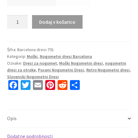
Poceni
Dodaj v košarico
Moški
retro
nogometni
dresi
Šifra:
Barcelona dresi-791
Kategoriji:
Moški
,
Nogometni dresi Barcelona
FC
Oznake:
Dresi za nogomet
,
Moški Nogometni dresi
,
nogometni
Barcelona
dresi za otroke
,
Poceni Nogometni Dresi
,
Retro Nogometni dresi
,
Gostujoči
Slovenski Nogometni Dresi
2020/21
Fa
T
E
Pi
R
S
Kratek
ce
wi
m
nt
e
h
Rokav
b
tt
ai
er
d
ar
količina
o
er
l
es
di
e
Opis
o
t
t
k
Dodatne podrobnosti