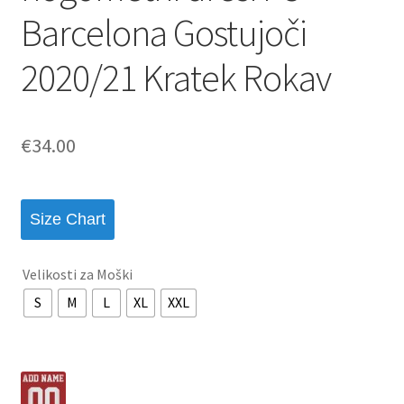
Barcelona Gostujoči
2020/21 Kratek Rokav
€
34.00
Size Chart
Velikosti za Moški
S
M
L
XL
XXL