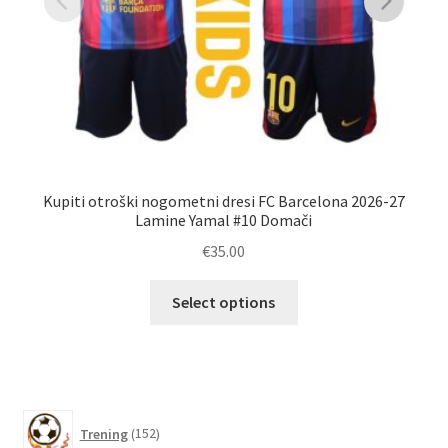
Kupiti otroški nogometni dresi FC Barcelona 2026-27
N
Lamine Yamal #10 Domači
€
35.00
Ta
Select options
izdelek
ima
več
različic.
Možnosti
152
Trening
152
lahko
izdelkov