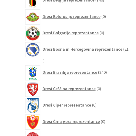
Dresi Belgija reprezentance
140
izdelkov
0
Dresi Belorusijo reprezentance
0
izdelkov
0
Dresi Bolgarijo reprezentance
0
izdelkov
Dresi Bosna in Hercegovina reprezentance
21
21
izdelkov
240
Dresi Brazilija reprezentance
240
izdelkov
0
Dresi Češčina reprezentance
0
izdelkov
0
Dresi Ciper reprezentance
0
izdelkov
0
Dresi Črna gora reprezentance
0
izdelkov
32