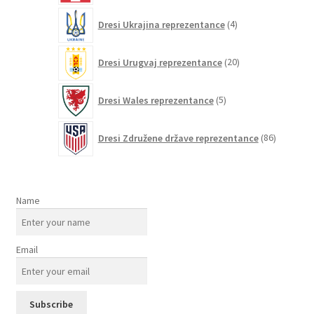
4
Dresi Ukrajina reprezentance
4
izdelki
20
Dresi Urugvaj reprezentance
20
izdelkov
5
Dresi Wales reprezentance
5
izdelkov
86
Dresi Združene države reprezentance
86
izdelkov
Name
Email