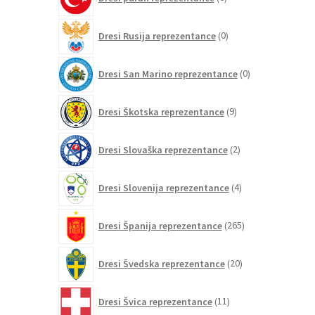
izdelkov
0
Dresi Rusija reprezentance
0
izdelkov
0
Dresi San Marino reprezentance
0
izdelkov
9
Dresi Škotska reprezentance
9
izdelkov
2
Dresi Slovaška reprezentance
2
izdelka
4
Dresi Slovenija reprezentance
4
izdelki
265
Dresi Španija reprezentance
265
izdelkov
20
Dresi Švedska reprezentance
20
izdelkov
11
Dresi Švica reprezentance
11
izdelkov