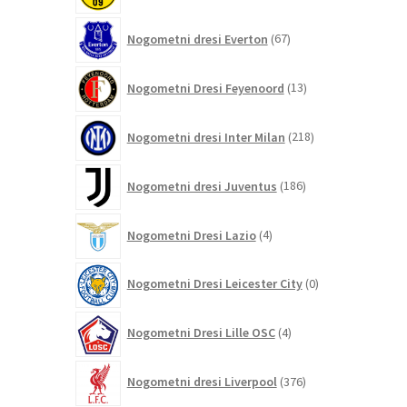
67
Nogometni dresi Everton
67
izdelkov
13
Nogometni Dresi Feyenoord
13
izdelkov
218
Nogometni dresi Inter Milan
218
izdelkov
186
Nogometni dresi Juventus
186
izdelkov
4
Nogometni Dresi Lazio
4
izdelki
0
Nogometni Dresi Leicester City
0
izdelkov
4
Nogometni Dresi Lille OSC
4
izdelki
376
Nogometni dresi Liverpool
376
izdelkov