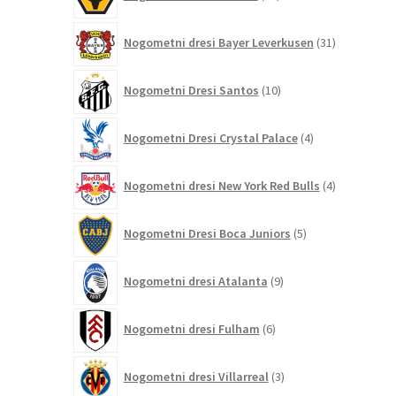
izdelkov
31
Nogometni dresi Bayer Leverkusen
31
izdelkov
10
Nogometni Dresi Santos
10
izdelkov
4
Nogometni Dresi Crystal Palace
4
izdelki
4
Nogometni dresi New York Red Bulls
4
izdelki
5
Nogometni Dresi Boca Juniors
5
izdelkov
9
Nogometni dresi Atalanta
9
izdelkov
6
Nogometni dresi Fulham
6
izdelkov
3
Nogometni dresi Villarreal
3
izdelki