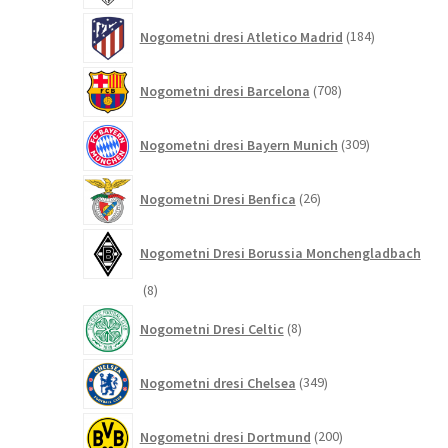
184
Nogometni dresi Atletico Madrid
184
izdelkov
708
Nogometni dresi Barcelona
708
izdelkov
309
Nogometni dresi Bayern Munich
309
izdelkov
26
Nogometni Dresi Benfica
26
izdelkov
Nogometni Dresi Borussia Monchengladbach
8
8
izdelkov
8
Nogometni Dresi Celtic
8
izdelkov
349
Nogometni dresi Chelsea
349
izdelkov
200
Nogometni dresi Dortmund
200
izdelkov