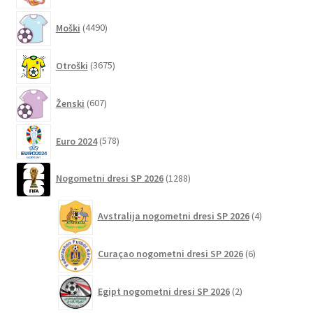
izberete
4490
Moški
4490
na
izdelkov
strani
3675
izdelka
Otroški
3675
izdelkov
607
Ženski
607
izdelkov
578
Euro 2024
578
izdelkov
1288
Nogometni dresi SP 2026
1288
izdelkov
4
Avstralija nogometni dresi SP 2026
4
izdelki
6
Curaçao nogometni dresi SP 2026
6
izdelkov
2
Egipt nogometni dresi SP 2026
2
izdelka