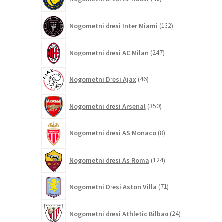
izdelkov
132
Nogometni dresi Inter Miami
132
izdelkov
247
Nogometni dresi AC Milan
247
izdelkov
46
Nogometni Dresi Ajax
46
izdelkov
350
Nogometni dresi Arsenal
350
izdelkov
8
Nogometni dresi AS Monaco
8
izdelkov
124
Nogometni dresi As Roma
124
izdelkov
71
Nogometni Dresi Aston Villa
71
izdelkov
24
Nogometni dresi Athletic Bilbao
24
izdelkov