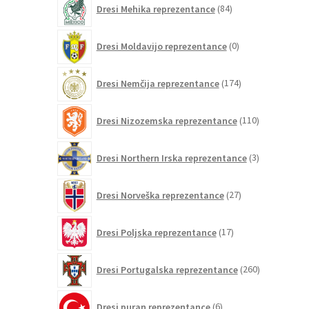
Dresi Mehika reprezentance
84
izdelkov
0
Dresi Moldavijo reprezentance
0
izdelkov
174
Dresi Nemčija reprezentance
174
izdelkov
110
Dresi Nizozemska reprezentance
110
izdelkov
3
Dresi Northern Irska reprezentance
3
izdelki
27
Dresi Norveška reprezentance
27
izdelkov
17
Dresi Poljska reprezentance
17
izdelkov
260
Dresi Portugalska reprezentance
260
izdelkov
6
Dresi puran reprezentance
6