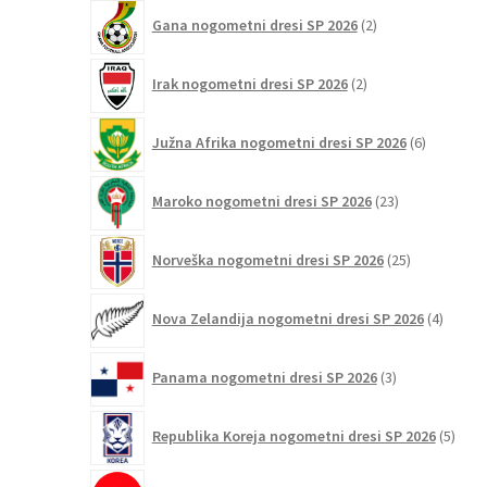
2
Gana nogometni dresi SP 2026
2
izdelka
2
Irak nogometni dresi SP 2026
2
izdelka
6
Južna Afrika nogometni dresi SP 2026
6
izdelkov
23
Maroko nogometni dresi SP 2026
23
izdelkov
25
Norveška nogometni dresi SP 2026
25
izdelkov
4
Nova Zelandija nogometni dresi SP 2026
4
izdelki
3
Panama nogometni dresi SP 2026
3
izdelki
5
Republika Koreja nogometni dresi SP 2026
5
izdel
2