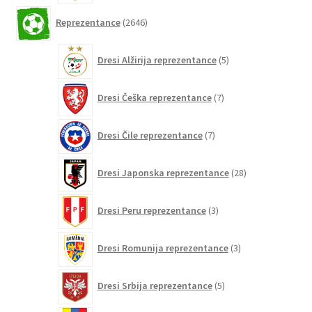
2646
Reprezentance
2646
izdelkov
5
Dresi Alžirija reprezentance
5
izdelkov
7
Dresi Češka reprezentance
7
izdelkov
7
Dresi Čile reprezentance
7
izdelkov
28
Dresi Japonska reprezentance
28
izdelkov
3
Dresi Peru reprezentance
3
izdelki
3
Dresi Romunija reprezentance
3
izdelki
5
Dresi Srbija reprezentance
5
izdelkov