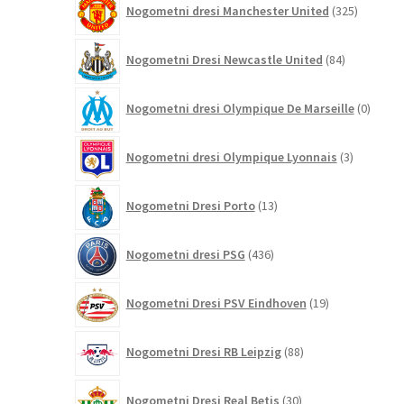
Nogometni dresi Manchester United
325
izdelkov
84
Nogometni Dresi Newcastle United
84
izdelkov
0
Nogometni dresi Olympique De Marseille
0
izdelk
3
Nogometni dresi Olympique Lyonnais
3
izdelki
13
Nogometni Dresi Porto
13
izdelkov
436
Nogometni dresi PSG
436
izdelkov
19
Nogometni Dresi PSV Eindhoven
19
izdelkov
88
Nogometni Dresi RB Leipzig
88
izdelkov
30
Nogometni Dresi Real Betis
30