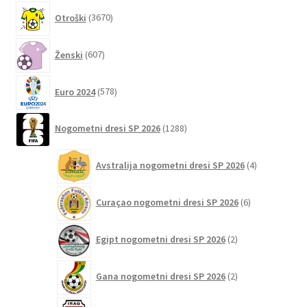
3670
izdelka
Otroški
3670
izdelkov
607
Ženski
607
izdelkov
578
Euro 2024
578
izdelkov
1288
Nogometni dresi SP 2026
1288
izdelkov
4
Avstralija nogometni dresi SP 2026
4
izdelki
6
Curaçao nogometni dresi SP 2026
6
izdelkov
2
Egipt nogometni dresi SP 2026
2
izdelka
2
Gana nogometni dresi SP 2026
2
izdelka
2