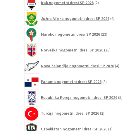
Irak nogometni dresi SP 2026
2
izdelka
6
Južna Afrika nogometni dresi SP 2026
6
izdelkov
23
Maroko nogometni dresi SP 2026
23
izdelkov
25
Norveška nogometni dresi SP 2026
25
izdelkov
4
Nova Zelandija nogometni dresi SP 2026
4
izdelki
3
Panama nogometni dresi SP 2026
3
izdelki
5
Republika Koreja nogometni dresi SP 2026
5
izdel
2
Turčija nogometni dresi SP 2026
2
izdelka
1
Uzbekistan nogometni dresi SP 2026
1