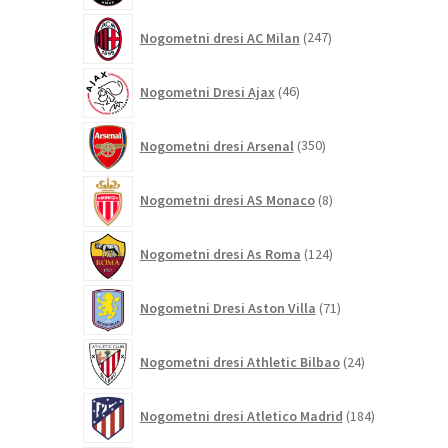
247
Nogometni dresi AC Milan
247
izdelkov
46
Nogometni Dresi Ajax
46
izdelkov
350
Nogometni dresi Arsenal
350
izdelkov
8
Nogometni dresi AS Monaco
8
izdelkov
124
Nogometni dresi As Roma
124
izdelkov
71
Nogometni Dresi Aston Villa
71
izdelkov
24
Nogometni dresi Athletic Bilbao
24
izdelkov
184
Nogometni dresi Atletico Madrid
184
izdelkov