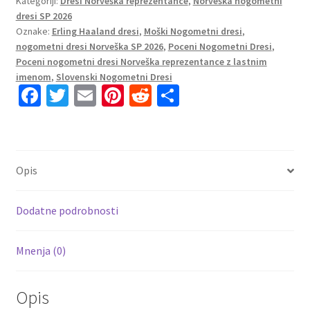
Kategoriji:
Dresi Norveška reprezentance
,
Norveška nogometni
#9
dresi SP 2026
Norveška
Oznake:
Erling Haaland dresi
,
Moški Nogometni dresi
,
Domači
nogometni dresi Norveška SP 2026
,
Poceni Nogometni Dresi
,
SP
Poceni nogometni dresi Norveška reprezentance z lastnim
2026
imenom
,
Slovenski Nogometni Dresi
rdeča
Fa
T
E
Pi
R
S
Kratek
ce
wi
m
nt
e
h
Rokav
b
tt
ai
er
d
ar
količina
o
er
l
es
di
e
Opis
o
t
t
k
Dodatne podrobnosti
Mnenja (0)
Opis