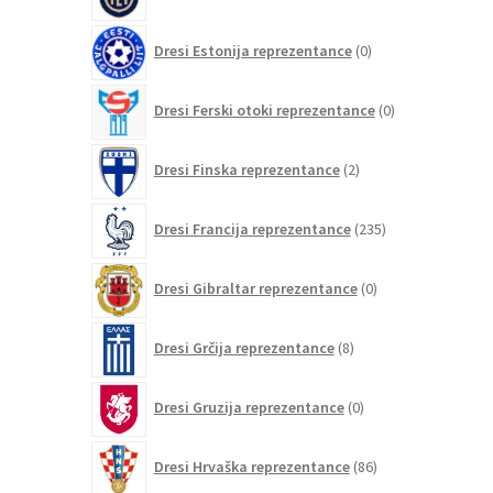
izdelkov
0
Dresi Estonija reprezentance
0
izdelkov
0
Dresi Ferski otoki reprezentance
0
izdelkov
2
Dresi Finska reprezentance
2
izdelka
235
Dresi Francija reprezentance
235
izdelkov
0
Dresi Gibraltar reprezentance
0
izdelkov
8
Dresi Grčija reprezentance
8
izdelkov
0
Dresi Gruzija reprezentance
0
izdelkov
86
Dresi Hrvaška reprezentance
86
izdelkov