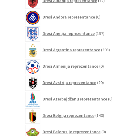
Dresi Albanija reprezentance
12
izdelkov
0
Dresi Andora reprezentance
0
izdelkov
197
Dresi Anglija reprezentance
197
izdelkov
308
Dresi Argentina reprezentance
308
izdelkov
0
Dresi Armenija reprezentance
0
izdelkov
20
Dresi Avstrija reprezentance
20
izdelkov
0
Dresi Azerbajdžanu reprezentance
0
izdelkov
140
Dresi Belgija reprezentance
140
izdelkov
0
Dresi Belorusijo reprezentance
0
izdelkov