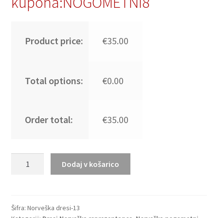
kupona:NOGOMETNI8
Product price:
€35.00
Total options:
€0.00
Order total:
€35.00
Poceni
Dodaj v košarico
nogometni
dresi
Erling
Haaland
Šifra:
Norveška dresi-13