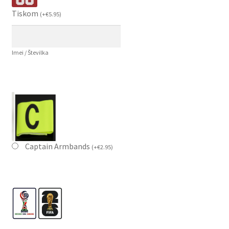
Tiskom
(
+
€
5.95
)
Imei / Številka
Captain Armbands
(
+
€
2.95
)