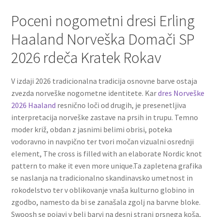
Poceni nogometni dresi Erling
Haaland Norveška Domači SP
2026 rdeča Kratek Rokav
V izdaji 2026 tradicionalna tradicija osnovne barve ostaja
zvezda norveške nogometne identitete. Kar
dres Norveške
2026 Haaland
resnično loči od drugih, je presenetljiva
interpretacija norveške zastave na prsih in trupu. Temno
moder križ, obdan z jasnimi belimi obrisi, poteka
vodoravno in navpično ter tvori močan vizualni osrednji
element, The cross is filled with an elaborate Nordic knot
pattern to make it even more unique.Ta zapletena grafika
se naslanja na tradicionalno skandinavsko umetnost in
rokodelstvo ter v oblikovanje vnaša kulturno globino in
zgodbo, namesto da bi se zanašala zgolj na barvne bloke.
Swoosh se pojavi v beli barvi na desni strani prsnega koša,