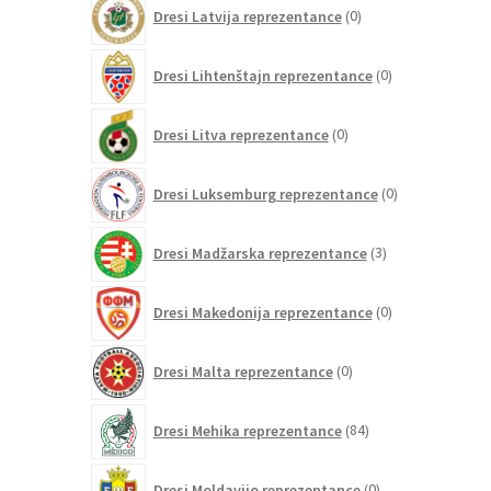
0
Dresi Latvija reprezentance
0
izdelkov
0
Dresi Lihtenštajn reprezentance
0
izdelkov
0
Dresi Litva reprezentance
0
izdelkov
0
Dresi Luksemburg reprezentance
0
izdelkov
3
Dresi Madžarska reprezentance
3
izdelki
0
Dresi Makedonija reprezentance
0
izdelkov
0
Dresi Malta reprezentance
0
izdelkov
84
Dresi Mehika reprezentance
84
izdelkov
0
Dresi Moldavijo reprezentance
0