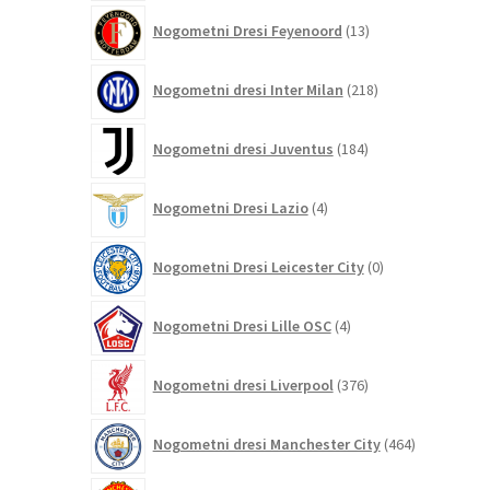
13
Nogometni Dresi Feyenoord
13
izdelkov
218
Nogometni dresi Inter Milan
218
izdelkov
184
Nogometni dresi Juventus
184
izdelkov
4
Nogometni Dresi Lazio
4
izdelki
0
Nogometni Dresi Leicester City
0
izdelkov
4
Nogometni Dresi Lille OSC
4
izdelki
376
Nogometni dresi Liverpool
376
izdelkov
464
Nogometni dresi Manchester City
464
izdelkov
325