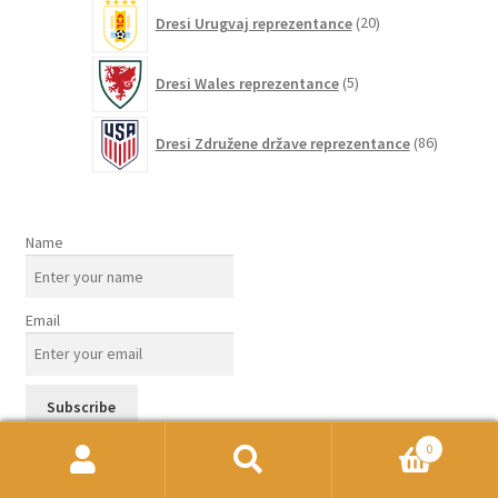
20
Dresi Urugvaj reprezentance
20
izdelkov
5
Dresi Wales reprezentance
5
izdelkov
86
Dresi Združene države reprezentance
86
izdelkov
Name
Email
0
Išči:
Iskanje