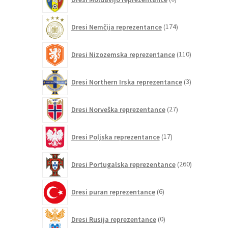
izdelkov
174
Dresi Nemčija reprezentance
174
izdelkov
110
Dresi Nizozemska reprezentance
110
izdelkov
3
Dresi Northern Irska reprezentance
3
izdelki
27
Dresi Norveška reprezentance
27
izdelkov
17
Dresi Poljska reprezentance
17
izdelkov
260
Dresi Portugalska reprezentance
260
izdelkov
6
Dresi puran reprezentance
6
izdelkov
0
Dresi Rusija reprezentance
0
izdelkov