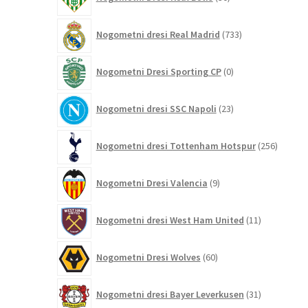
izdelkov
733
Nogometni dresi Real Madrid
733
izdelkov
0
Nogometni Dresi Sporting CP
0
izdelkov
23
Nogometni dresi SSC Napoli
23
izdelkov
256
Nogometni dresi Tottenham Hotspur
256
izdelko
9
Nogometni Dresi Valencia
9
izdelkov
11
Nogometni dresi West Ham United
11
izdelkov
60
Nogometni Dresi Wolves
60
izdelkov
31
Nogometni dresi Bayer Leverkusen
31
izdelkov