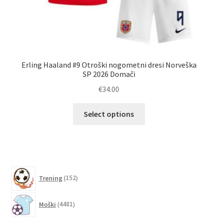
Erling Haaland #9 Otroški nogometni dresi Norveška
Po
SP 2026 Domači
€
34.00
Ta
Select options
izdelek
ima
več
različic.
Možnosti
152
Trening
152
lahko
izdelkov
izberete
4481
Moški
4481
na
izdelkov
strani