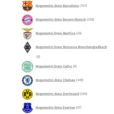
707
Nogometni dresi Barcelona
707
izdelkov
309
Nogometni dresi Bayern Munich
309
izdelkov
26
Nogometni Dresi Benfica
26
izdelkov
Nogometni Dresi Borussia Monchengladbach
8
8
izdelkov
8
Nogometni Dresi Celtic
8
izdelkov
349
Nogometni dresi Chelsea
349
izdelkov
200
Nogometni dresi Dortmund
200
izdelkov
67
Nogometni dresi Everton
67
izdelkov