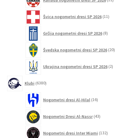
izdelkov
11
Švica nogometni dresi SP 2026
11
izdelkov
8
Grčija nogometni dresi SP 2026
8
izdelkov
20
Švedska nogometni dresi SP 2026
20
izdelkov
2
Ukrajina nogometni dresi SP 2026
2
izdelka
6380
Klubi
6380
izdelkov
16
Nogometni dresi Al-Hilal
16
izdelkov
43
Nogometni Dresi Al-Nassr
43
izdelkov
132
Nogometni dresi Inter Miami
132
izdelkov