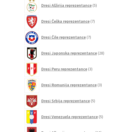
5
Dresi Alžirija reprezentance
5
izdelkov
7
Dresi Češka reprezentance
7
izdelkov
7
Dresi Čile reprezentance
7
izdelkov
28
Dresi Japonska reprezentance
28
izdelkov
3
Dresi Peru reprezentance
3
izdelki
3
Dresi Romunija reprezentance
3
izdelki
5
Dresi Srbija reprezentance
5
izdelkov
5
Dresi Venezuela reprezentance
5
izdelkov
12