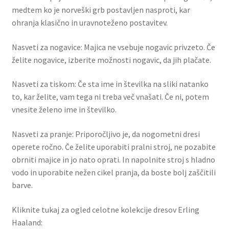
medtem ko je norveški grb postavljen nasproti, kar
ohranja klasično in uravnoteženo postavitev.
Nasveti za nogavice: Majica ne vsebuje nogavic privzeto. Če
želite nogavice, izberite možnosti nogavic, da jih plačate.
Nasveti za tiskom: Če sta ime in številka na sliki natanko
to, kar želite, vam tega ni treba več vnašati. Če ni, potem
vnesite želeno ime in številko.
Nasveti za pranje: Priporočljivo je, da nogometni dresi
operete ročno. Če želite uporabiti pralni stroj, ne pozabite
obrniti majice in jo nato oprati. In napolnite stroj s hladno
vodo in uporabite nežen cikel pranja, da boste bolj zaščitili
barve.
Kliknite tukaj za ogled celotne kolekcije dresov Erling
Haaland: