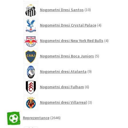
10
Nogometni Dresi Santos
10
izdelkov
4
Nogometni Dresi Crystal Palace
4
izdelki
4
Nogometni dresi New York Red Bulls
4
izdelki
5
Nogometni Dresi Boca Juniors
5
izdelkov
9
Nogometni dresi Atalanta
9
izdelkov
6
Nogometni dresi Fulham
6
izdelkov
3
Nogometni dresi Villarreal
3
izdelki
2646
Reprezentance
2646
izdelkov