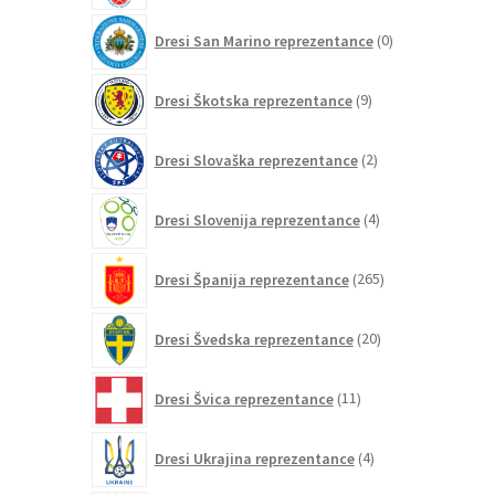
0
Dresi San Marino reprezentance
0
izdelkov
9
Dresi Škotska reprezentance
9
izdelkov
2
Dresi Slovaška reprezentance
2
izdelka
4
Dresi Slovenija reprezentance
4
izdelki
265
Dresi Španija reprezentance
265
izdelkov
20
Dresi Švedska reprezentance
20
izdelkov
11
Dresi Švica reprezentance
11
izdelkov
4
Dresi Ukrajina reprezentance
4
izdelki