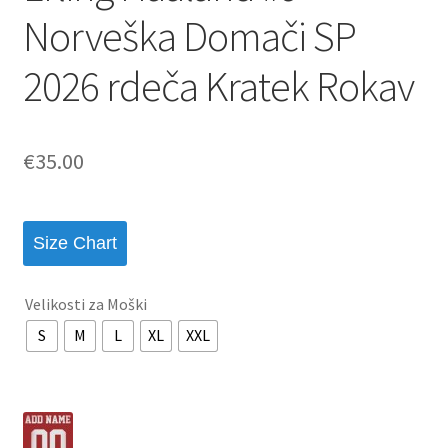
Norveška Domači SP
2026 rdeča Kratek Rokav
€
35.00
Size Chart
Velikosti za Moški
S
M
L
XL
XXL