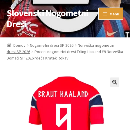
Slovenski Nogometni
Skip
Skip
Menu
to
to
Dresi
navigation
content
Domov
Domov
Nogometni dresi SP 2026
Norveška nogometni
dresi SP 2026
Poceni nogometni dresi Erling Haaland #9 Norveška
Blog
Domači SP 2026 rdeča Kratek Rokav
FAQs
Kontaktiraj nas
Košarica
Moj račun
Trgovina