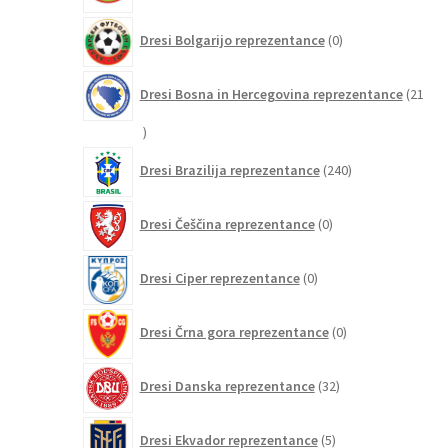
0
Dresi Bolgarijo reprezentance
0
izdelkov
Dresi Bosna in Hercegovina reprezentance
21
21
izdelkov
240
Dresi Brazilija reprezentance
240
izdelkov
0
Dresi Češčina reprezentance
0
izdelkov
0
Dresi Ciper reprezentance
0
izdelkov
0
Dresi Črna gora reprezentance
0
izdelkov
32
Dresi Danska reprezentance
32
izdelkov
5
Dresi Ekvador reprezentance
5