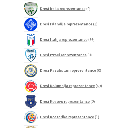
0
Dresi Irska reprezentance
0
izdelkov
1
Dresi Islandija reprezentance
1
izdelek
99
Dresi Italija reprezentance
99
izdelkov
0
Dresi Izrael reprezentance
0
izdelkov
0
Dresi Kazahstan reprezentance
0
izdelkov
63
Dresi Kolumbija reprezentance
63
izdelkov
0
Dresi Kosovo reprezentance
0
izdelkov
1
Dresi Kostarika reprezentance
1
izdelek