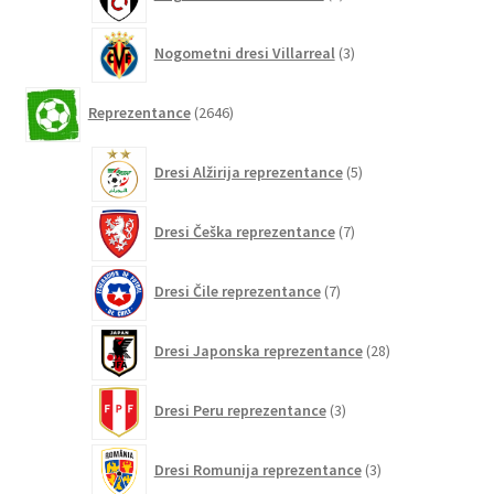
izdelkov
3
Nogometni dresi Villarreal
3
izdelki
2646
Reprezentance
2646
izdelkov
5
Dresi Alžirija reprezentance
5
izdelkov
7
Dresi Češka reprezentance
7
izdelkov
7
Dresi Čile reprezentance
7
izdelkov
28
Dresi Japonska reprezentance
28
izdelkov
3
Dresi Peru reprezentance
3
izdelki
3
Dresi Romunija reprezentance
3
izdelki