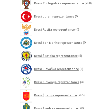
Dresi Portugalska reprezentance
260
izdelkov
6
Dresi puran reprezentance
6
izdelkov
0
Dresi Rusija reprezentance
0
izdelkov
0
Dresi San Marino reprezentance
0
izdelkov
9
Dresi Škotska reprezentance
9
izdelkov
2
Dresi Slovaška reprezentance
2
izdelka
4
Dresi Slovenija reprezentance
4
izdelki
265
Dresi Španija reprezentance
265
izdelkov
20
Dresi Švedska reprezentance
20