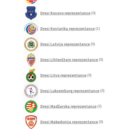
0
Dresi Kosovo reprezentance
0
izdelkov
1
Dresi Kostarika reprezentance
1
izdelek
0
Dresi Latvija reprezentance
0
izdelkov
0
Dresi Lihtenštajn reprezentance
0
izdelkov
0
Dresi Litva reprezentance
0
izdelkov
0
Dresi Luksemburg reprezentance
0
izdelkov
3
Dresi Madžarska reprezentance
3
izdelki
0
Dresi Makedonija reprezentance
0
izdelkov