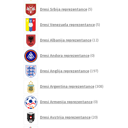
5
Dresi Srbija reprezentance
5
izdelkov
5
Dresi Venezuela reprezentance
5
izdelkov
12
Dresi Albanija reprezentance
12
izdelkov
0
Dresi Andora reprezentance
0
izdelkov
197
Dresi Anglija reprezentance
197
izdelkov
308
Dresi Argentina reprezentance
308
izdelkov
0
Dresi Armenija reprezentance
0
izdelkov
20
Dresi Avstrija reprezentance
20
izdelkov