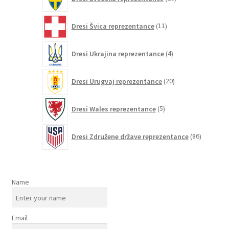
izdelkov
11
Dresi Švica reprezentance
11
izdelkov
4
Dresi Ukrajina reprezentance
4
izdelki
20
Dresi Urugvaj reprezentance
20
izdelkov
5
Dresi Wales reprezentance
5
izdelkov
86
Dresi Združene države reprezentance
86
izdelkov
Name
Email