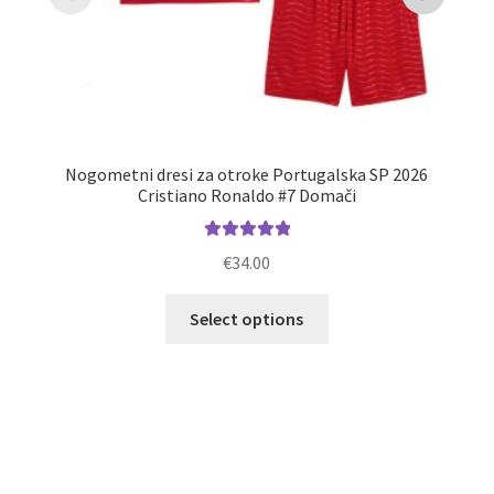
Nogometni dresi za otroke Portugalska SP 2026
Cristiano Ronaldo #7 Domači
Ocenjeno
€
34.00
5.00
od 5
Ta
O
Select options
izdelek
ima
več
različic.
Možnosti
lahko