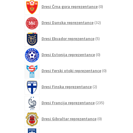
0
Dresi Črna gora reprezentance
0
izdelkov
32
Dresi Danska reprezentance
32
izdelkov
5
Dresi Ekvador reprezentance
5
izdelkov
0
Dresi Estonija reprezentance
0
izdelkov
0
Dresi Ferski otoki reprezentance
0
izdelkov
2
Dresi Finska reprezentance
2
izdelka
235
Dresi Francija reprezentance
235
izdelkov
0
Dresi Gibraltar reprezentance
0
izdelkov
8