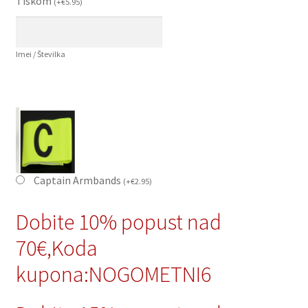
Tiskom
(
+
€
5.95
)
Imei / Številka
Captain Armbands
(
+
€
2.95
)
Dobite 10% popust nad
70€,Koda
kupona:NOGOMETNI6