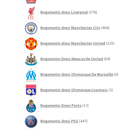
376
Nogometni dresi Liverpool
376
izdelkov
464
Nogometni dresi Manchester City
464
izdelkov
325
Nogometni dresi Manchester United
325
izdelkov
84
Nogometni Dresi Newcastle United
84
izdelkov
0
Nogometni dresi Olympique De Marseille
0
izdelk
3
Nogometni dresi Olympique Lyonnais
3
izdelki
13
Nogometni Dresi Porto
13
izdelkov
447
Nogometni dresi PSG
447
izdelkov