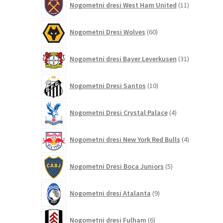
Nogometni dresi West Ham United
11
izdelkov
60
Nogometni Dresi Wolves
60
izdelkov
31
Nogometni dresi Bayer Leverkusen
31
izdelkov
10
Nogometni Dresi Santos
10
izdelkov
4
Nogometni Dresi Crystal Palace
4
izdelki
4
Nogometni dresi New York Red Bulls
4
izdelki
5
Nogometni Dresi Boca Juniors
5
izdelkov
9
Nogometni dresi Atalanta
9
izdelkov
6
Nogometni dresi Fulham
6