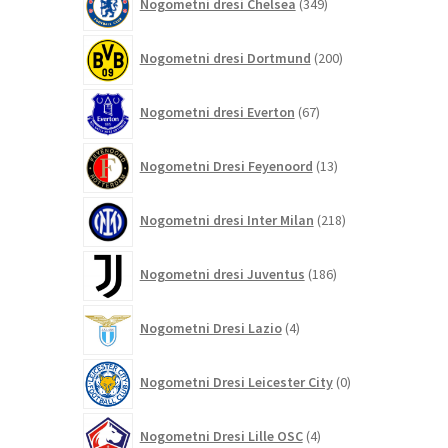
Nogometni dresi Chelsea
349
izdelkov
200
Nogometni dresi Dortmund
200
izdelkov
67
Nogometni dresi Everton
67
izdelkov
13
Nogometni Dresi Feyenoord
13
izdelkov
218
Nogometni dresi Inter Milan
218
izdelkov
186
Nogometni dresi Juventus
186
izdelkov
4
Nogometni Dresi Lazio
4
izdelki
0
Nogometni Dresi Leicester City
0
izdelkov
4
Nogometni Dresi Lille OSC
4
izdelki