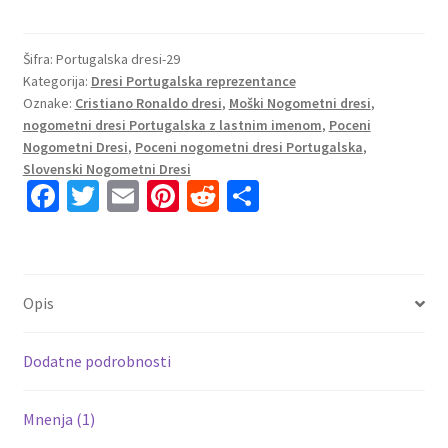
dresi
kompleti
Cristiano
Šifra:
Portugalska dresi-29
Kategorija:
Dresi Portugalska reprezentance
Ronaldo
Oznake:
Cristiano Ronaldo dresi
,
Moški Nogometni dresi
,
#7
nogometni dresi Portugalska z lastnim imenom
,
Poceni
Portugalska
Nogometni Dresi
,
Poceni nogometni dresi Portugalska
,
Eusebio
Slovenski Nogometni Dresi
Special
Fa
T
E
Pi
R
S
Edition
ce
wi
m
nt
e
h
2025-
b
tt
ai
er
d
ar
26
o
er
l
es
di
e
količina
Opis
o
t
t
k
Dodatne podrobnosti
Mnenja (1)