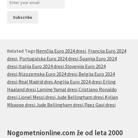
Related Tags
:
Nemčija Euro 2024 dresi
,
Francija Euro 2024
dresi
,
Portugalska Euro 2024 dresi
,
Španija Euro 2024
dresi
,
Italija Euro 2024 dresi
,
Slovenija Euro 2024
dresi
,
Nizozemska Euro 2024 dresi
,
Belgija Euro 2024
dresi
,
Real Madrid dres
,
Anglija Euro 2024 dresi
,
Erling
Haaland dresi
,
Lamine Yamal dresi
,
Cristiano Ronaldo
dresi
,
Lionel Messi dresi
,
Jude Bellingham dresi
,
Kylian
Mbappe dresi
,
Jude Bellingham dresi
,
Paez Gavi dresi
Nogometnionline.com že od leta 2000