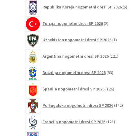
5
Republika Koreja nogometni dresi SP 2026
5
izdel
2
Turčija nogometni dresi SP 2026
2
izdelka
1
Uzbekistan nogometni dresi SP 2026
1
izdelek
121
Argentina nogometni dresi SP 2026
121
izdelkov
93
Brazilija nogometni dresi SP 2026
93
izdelkov
126
Španija nogometni dresi SP 2026
126
izdelkov
142
Portugalska nogometni dresi SP 2026
142
izdelko
121
Francija nogometni dresi SP 2026
121
izdelkov
59