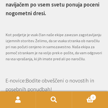
navijačem po vsem svetu ponuja poceni
nogometni dresi.
Kot podjetje je vsak član naše ekipe zavezan zagotavljanju
izjemnih storitev. Želimo, da se vsaka stranka ob naročilu
pri nas počuti cenjeno in samozavestno. Naša ekipa za
pomoč strankam je na voljo prek e-pošte, da vam odgovori
na vsa vprašanja, ki jih imate pred ali po naročilu.
E-novice:Bodite obveščeni o novostih in
posebnih ponudbah!
0
Išči:
Iskanje
Name