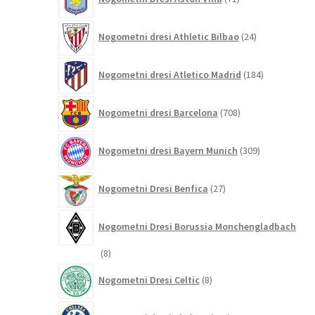
izdelkov
24
Nogometni dresi Athletic Bilbao
24
izdelkov
184
Nogometni dresi Atletico Madrid
184
izdelkov
708
Nogometni dresi Barcelona
708
izdelkov
309
Nogometni dresi Bayern Munich
309
izdelkov
27
Nogometni Dresi Benfica
27
izdelkov
Nogometni Dresi Borussia Monchengladbach
8
8
izdelkov
8
Nogometni Dresi Celtic
8
izdelkov
349