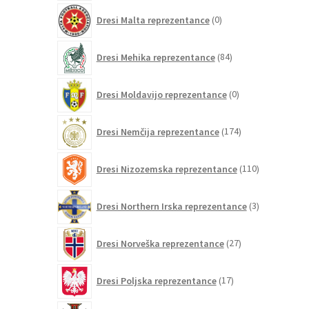
0
Dresi Malta reprezentance
0
izdelkov
84
Dresi Mehika reprezentance
84
izdelkov
0
Dresi Moldavijo reprezentance
0
izdelkov
174
Dresi Nemčija reprezentance
174
izdelkov
110
Dresi Nizozemska reprezentance
110
izdelkov
3
Dresi Northern Irska reprezentance
3
izdelki
27
Dresi Norveška reprezentance
27
izdelkov
17
Dresi Poljska reprezentance
17
izdelkov
260