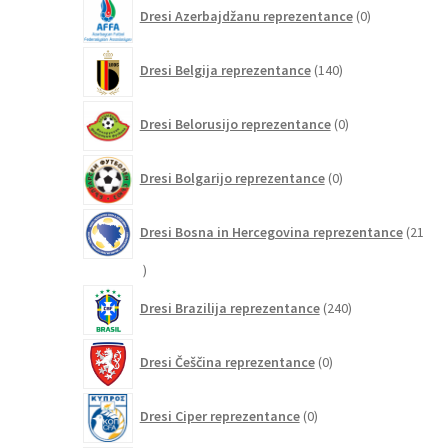
0
Dresi Azerbajdžanu reprezentance
0
izdelkov
140
Dresi Belgija reprezentance
140
izdelkov
0
Dresi Belorusijo reprezentance
0
izdelkov
0
Dresi Bolgarijo reprezentance
0
izdelkov
Dresi Bosna in Hercegovina reprezentance
21
21
izdelkov
240
Dresi Brazilija reprezentance
240
izdelkov
0
Dresi Češčina reprezentance
0
izdelkov
0
Dresi Ciper reprezentance
0
izdelkov