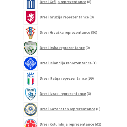
Dresi Grčija reprezentance
8
izdelkov
0
Dresi Gruzija reprezentance
0
izdelkov
86
Dresi Hrvaška reprezentance
86
izdelkov
0
Dresi Irska reprezentance
0
izdelkov
1
Dresi Islandija reprezentance
1
izdelek
99
Dresi Italija reprezentance
99
izdelkov
0
Dresi Izrael reprezentance
0
izdelkov
0
Dresi Kazahstan reprezentance
0
izdelkov
63
Dresi Kolumbija reprezentance
63
izdelkov