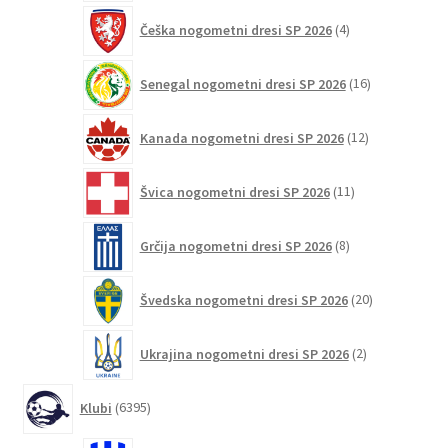
4
Češka nogometni dresi SP 2026
4
izdelki
16
Senegal nogometni dresi SP 2026
16
izdelkov
12
Kanada nogometni dresi SP 2026
12
izdelkov
11
Švica nogometni dresi SP 2026
11
izdelkov
8
Grčija nogometni dresi SP 2026
8
izdelkov
20
Švedska nogometni dresi SP 2026
20
izdelkov
2
Ukrajina nogometni dresi SP 2026
2
izdelka
6395
Klubi
6395
izdelkov