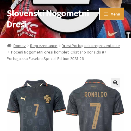
Slovenski Nogometni
Skip
Skip
Menu
to
to
Dresi
navigation
content
Domov
Domov
Reprezentance
Dresi Portugalska reprezentance
Poceni Nogometni dresi kompleti Cristiano Ronaldo #7
Blog
Portugalska Eusebio Special Edition 2025-26
FAQs
Kontaktiraj nas
Košarica
Moj račun
Trgovina