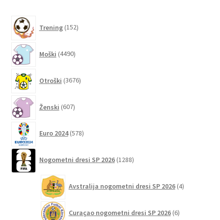
izberete
na
152
strani
Trening
152
izdelkov
izdelka
4490
Moški
4490
izdelkov
3676
Otroški
3676
izdelkov
607
Ženski
607
izdelkov
578
Euro 2024
578
izdelkov
1288
Nogometni dresi SP 2026
1288
izdelkov
4
Avstralija nogometni dresi SP 2026
4
izdelki
6
Curaçao nogometni dresi SP 2026
6
izdelkov