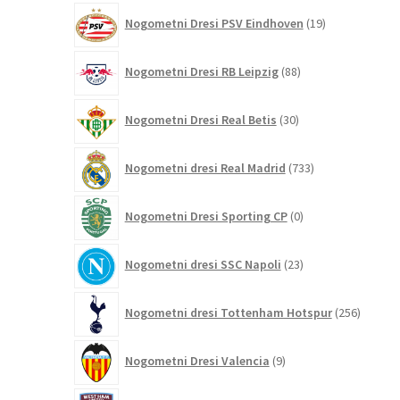
19
Nogometni Dresi PSV Eindhoven
19
izdelkov
88
Nogometni Dresi RB Leipzig
88
izdelkov
30
Nogometni Dresi Real Betis
30
izdelkov
733
Nogometni dresi Real Madrid
733
izdelkov
0
Nogometni Dresi Sporting CP
0
izdelkov
23
Nogometni dresi SSC Napoli
23
izdelkov
256
Nogometni dresi Tottenham Hotspur
256
izdelko
9
Nogometni Dresi Valencia
9
izdelkov
11