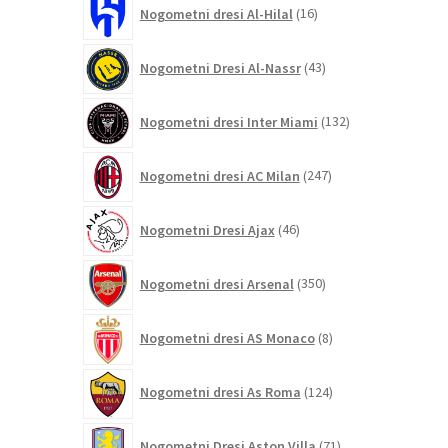
16
Nogometni dresi Al-Hilal
16
izdelkov
43
Nogometni Dresi Al-Nassr
43
izdelkov
132
Nogometni dresi Inter Miami
132
izdelkov
247
Nogometni dresi AC Milan
247
izdelkov
46
Nogometni Dresi Ajax
46
izdelkov
350
Nogometni dresi Arsenal
350
izdelkov
8
Nogometni dresi AS Monaco
8
izdelkov
124
Nogometni dresi As Roma
124
izdelkov
71
Nogometni Dresi Aston Villa
71