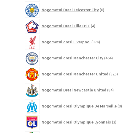
0
Nogometni Dresi Leicester City
0
izdelkov
4
Nogometni Dresi Lille OSC
4
izdelki
376
Nogometni dresi Liverpool
376
izdelkov
464
Nogometni dresi Manchester City
464
izdelkov
325
Nogometni dresi Manchester United
325
izdelkov
84
Nogometni Dresi Newcastle United
84
izdelkov
0
Nogometni dresi Olympique De Marseille
0
izdelk
3
Nogometni dresi Olympique Lyonnais
3
izdelki