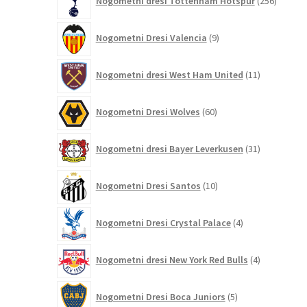
Nogometni dresi Tottenham Hotspur
256
izdelko
9
Nogometni Dresi Valencia
9
izdelkov
11
Nogometni dresi West Ham United
11
izdelkov
60
Nogometni Dresi Wolves
60
izdelkov
31
Nogometni dresi Bayer Leverkusen
31
izdelkov
10
Nogometni Dresi Santos
10
izdelkov
4
Nogometni Dresi Crystal Palace
4
izdelki
4
Nogometni dresi New York Red Bulls
4
izdelki
5
Nogometni Dresi Boca Juniors
5
izdelkov