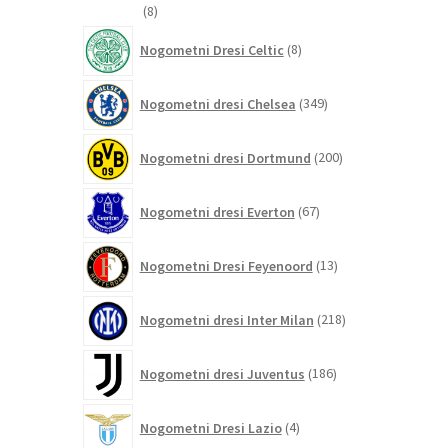
8
8
izdelkov
8
Nogometni Dresi Celtic
8
izdelkov
349
Nogometni dresi Chelsea
349
izdelkov
200
Nogometni dresi Dortmund
200
izdelkov
67
Nogometni dresi Everton
67
izdelkov
13
Nogometni Dresi Feyenoord
13
izdelkov
218
Nogometni dresi Inter Milan
218
izdelkov
186
Nogometni dresi Juventus
186
izdelkov
4
Nogometni Dresi Lazio
4
izdelki