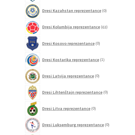
0
Dresi Kazahstan reprezentance
0
izdelkov
63
Dresi Kolumbija reprezentance
63
izdelkov
0
Dresi Kosovo reprezentance
0
izdelkov
1
Dresi Kostarika reprezentance
1
izdelek
0
Dresi Latvija reprezentance
0
izdelkov
0
Dresi Lihtenštajn reprezentance
0
izdelkov
0
Dresi Litva reprezentance
0
izdelkov
0
Dresi Luksemburg reprezentance
0
izdelkov