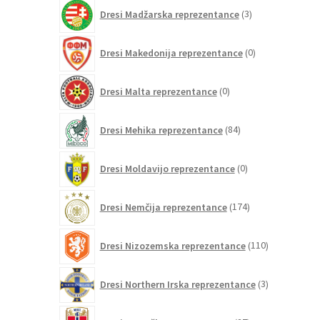
3
Dresi Madžarska reprezentance
3
izdelki
0
Dresi Makedonija reprezentance
0
izdelkov
0
Dresi Malta reprezentance
0
izdelkov
84
Dresi Mehika reprezentance
84
izdelkov
0
Dresi Moldavijo reprezentance
0
izdelkov
174
Dresi Nemčija reprezentance
174
izdelkov
110
Dresi Nizozemska reprezentance
110
izdelkov
3
Dresi Northern Irska reprezentance
3
izdelki
27