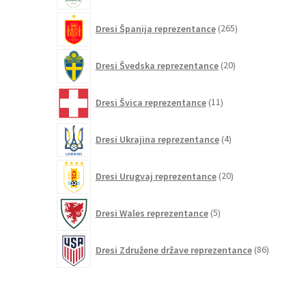
265
Dresi Španija reprezentance
265
izdelkov
20
Dresi Švedska reprezentance
20
izdelkov
11
Dresi Švica reprezentance
11
izdelkov
4
Dresi Ukrajina reprezentance
4
izdelki
20
Dresi Urugvaj reprezentance
20
izdelkov
5
Dresi Wales reprezentance
5
izdelkov
86
Dresi Združene države reprezentance
86
izdelkov