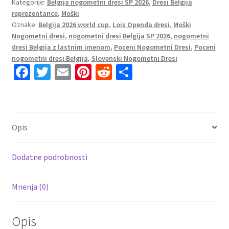
Kategorije:
Belgija nogometni dresi SP 2026
,
Dresi Belgija
#9
reprezentance
,
Moški
Belgija
Oznake:
Belgija 2026 world cup
,
Lois Openda dresi
,
Moški
Domači
Nogometni dresi
,
nogometni dresi Belgija SP 2026
,
nogometni
SP
dresi Belgija z lastnim imenom
,
Poceni Nogometni Dresi
,
Poceni
2026
nogometni dresi Belgija
,
Slovenski Nogometni Dresi
količina
Fa
T
E
Pi
R
S
ce
wi
m
nt
e
h
b
tt
ai
er
d
ar
o
er
l
es
di
e
Opis
o
t
t
k
Dodatne podrobnosti
Mnenja (0)
Opis