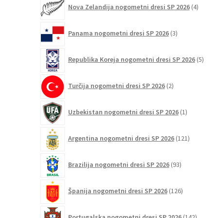
4
Nova Zelandija nogometni dresi SP 2026
4
izdelki
3
Panama nogometni dresi SP 2026
3
izdelki
5
Republika Koreja nogometni dresi SP 2026
5
izdel
2
Turčija nogometni dresi SP 2026
2
izdelka
1
Uzbekistan nogometni dresi SP 2026
1
izdelek
121
Argentina nogometni dresi SP 2026
121
izdelkov
93
Brazilija nogometni dresi SP 2026
93
izdelkov
126
Španija nogometni dresi SP 2026
126
izdelkov
142
Portugalska nogometni dresi SP 2026
142