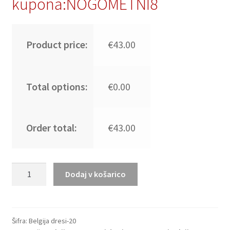
kupona:NOGOMETNI8
Product price:
€43.00
Total options:
€0.00
Order total:
€43.00
Poceni
Dodaj v košarico
Nogometni
dresi
kompleti
Loïs Openda
Šifra:
Belgija dresi-20