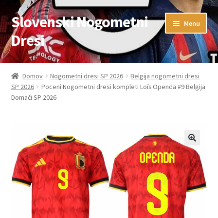
Slovenski Nogometni
Skip
Skip
Menu
to
to
Dresi
navigation
content
Domov
Domov
Nogometni dresi SP 2026
Belgija nogometni dresi
SP 2026
Poceni Nogometni dresi kompleti Loïs Openda #9 Belgija
Blog
Domači SP 2026
FAQs
Kontaktiraj nas
Košarica
Moj račun
Trgovina