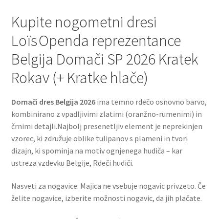
Kupite nogometni dresi
Loïs Openda reprezentance
Belgija Domači SP 2026 Kratek
Rokav (+ Kratke hlače)
Domači dres Belgija 2026
ima temno rdečo osnovno barvo,
kombinirano z vpadljivimi zlatimi (oranžno-rumenimi) in
črnimi detajli.Najbolj presenetljiv element je neprekinjen
vzorec, ki združuje oblike tulipanov s plameni in tvori
dizajn, ki spominja na motiv ognjenega hudiča – kar
ustreza vzdevku Belgije, Rdeči hudiči.
Nasveti za nogavice: Majica ne vsebuje nogavic privzeto. Če
želite nogavice, izberite možnosti nogavic, da jih plačate.