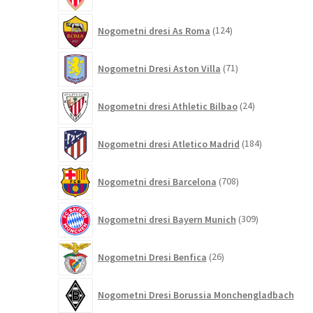
124
Nogometni dresi As Roma
124
izdelkov
71
Nogometni Dresi Aston Villa
71
izdelkov
24
Nogometni dresi Athletic Bilbao
24
izdelkov
184
Nogometni dresi Atletico Madrid
184
izdelkov
708
Nogometni dresi Barcelona
708
izdelkov
309
Nogometni dresi Bayern Munich
309
izdelkov
26
Nogometni Dresi Benfica
26
izdelkov
Nogometni Dresi Borussia Monchengladbach