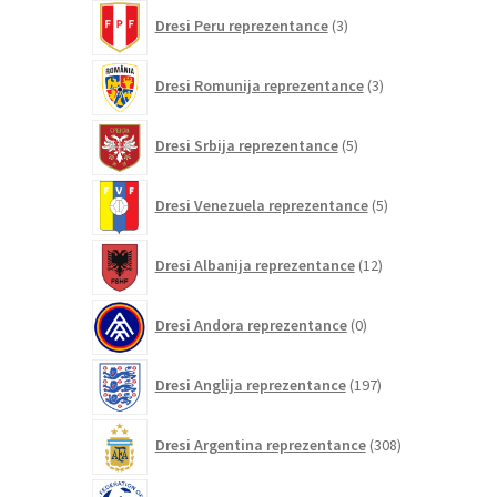
3
Dresi Peru reprezentance
3
izdelki
3
Dresi Romunija reprezentance
3
izdelki
5
Dresi Srbija reprezentance
5
izdelkov
5
Dresi Venezuela reprezentance
5
izdelkov
12
Dresi Albanija reprezentance
12
izdelkov
0
Dresi Andora reprezentance
0
izdelkov
197
Dresi Anglija reprezentance
197
izdelkov
308
Dresi Argentina reprezentance
308
izdelkov
0