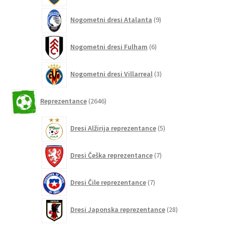
9
Nogometni dresi Atalanta
9
izdelkov
6
Nogometni dresi Fulham
6
izdelkov
3
Nogometni dresi Villarreal
3
izdelki
2646
Reprezentance
2646
izdelkov
5
Dresi Alžirija reprezentance
5
izdelkov
7
Dresi Češka reprezentance
7
izdelkov
7
Dresi Čile reprezentance
7
izdelkov
28
Dresi Japonska reprezentance
28
izdelkov