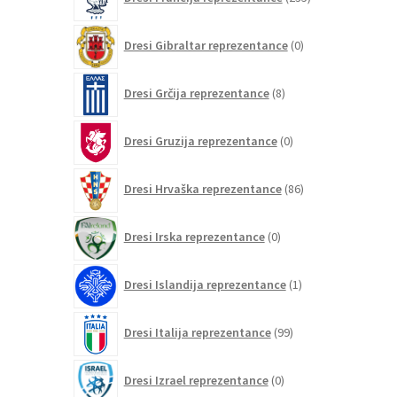
izdelkov
0
Dresi Gibraltar reprezentance
0
izdelkov
8
Dresi Grčija reprezentance
8
izdelkov
0
Dresi Gruzija reprezentance
0
izdelkov
86
Dresi Hrvaška reprezentance
86
izdelkov
0
Dresi Irska reprezentance
0
izdelkov
1
Dresi Islandija reprezentance
1
izdelek
99
Dresi Italija reprezentance
99
izdelkov
0
Dresi Izrael reprezentance
0
izdelkov