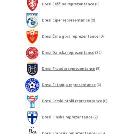
Dresi Češčina reprezentance
0
izdelkov
0
Dresi Ciper reprezentance
0
izdelkov
0
Dresi Črna gora reprezentance
0
izdelkov
32
Dresi Danska reprezentance
32
izdelkov
5
Dresi Ekvador reprezentance
5
izdelkov
0
Dresi Estonija reprezentance
0
izdelkov
0
Dresi Ferski otoki reprezentance
0
izdelkov
2
Dresi Finska reprezentance
2
izdelka
235
Dresi Francija reprezentance
235