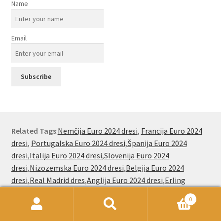
Name
Email
Related Tags
:
Nemčija Euro 2024 dresi
,
Francija Euro 2024
dresi
,
Portugalska Euro 2024 dresi
,
Španija Euro 2024
dresi
,
Italija Euro 2024 dresi
,
Slovenija Euro 2024
dresi
,
Nizozemska Euro 2024 dresi
,
Belgija Euro 2024
dresi
,
Real Madrid dres
,
Anglija Euro 2024 dresi
,
Erling
Haaland dresi
,
Lamine Yamal dresi
,
Cristiano Ronaldo
0
dresi
,
Lionel Messi dresi
,
Jude Bellingham dresi
,
Kylian
Išči:
Iskanje
Mbappe dresi
,
Jude Bellingham dresi
,
Paez Gavi dresi