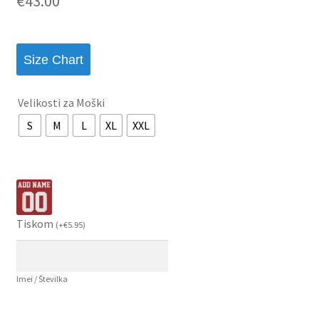
€
43.00
Size Chart
Velikosti za Moški
S
M
L
XL
XXL
Tiskom
(
+
€
5.95
)
Imei / Številka