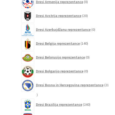
Dresi Armenija reprezentance
0
izdelkov
20
Dresi Avstrija reprezentance
20
izdelkov
0
Dresi Azerbajdžanu reprezentance
0
izdelkov
140
Dresi Belgija reprezentance
140
izdelkov
0
Dresi Belorusijo reprezentance
0
izdelkov
0
Dresi Bolgarijo reprezentance
0
izdelkov
Dresi Bosna in Hercegovina reprezentance
21
21
izdelkov
240
Dresi Brazilija reprezentance
240
izdelkov
0