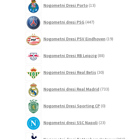
13
Nogometni Dresi Porto
13
izdelkov
447
Nogometni dresi PSG
447
izdelkov
19
Nogometni Dresi PSV Eindhoven
19
izdelkov
88
Nogometni Dresi RB Leipzig
88
izdelkov
30
Nogometni Dresi Real Betis
30
izdelkov
733
Nogometni dresi Real Madrid
733
izdelkov
0
Nogometni Dresi Sporting CP
0
izdelkov
23
Nogometni dresi SSC Napoli
23
izdelkov
256