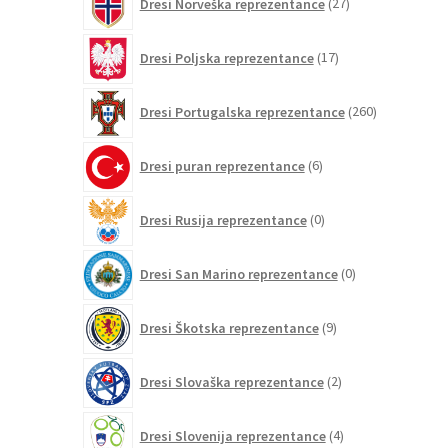
Dresi Norveška reprezentance
27
izdelkov
17
Dresi Poljska reprezentance
17
izdelkov
260
Dresi Portugalska reprezentance
260
izdelkov
6
Dresi puran reprezentance
6
izdelkov
0
Dresi Rusija reprezentance
0
izdelkov
0
Dresi San Marino reprezentance
0
izdelkov
9
Dresi Škotska reprezentance
9
izdelkov
2
Dresi Slovaška reprezentance
2
izdelka
4
Dresi Slovenija reprezentance
4
izdelki