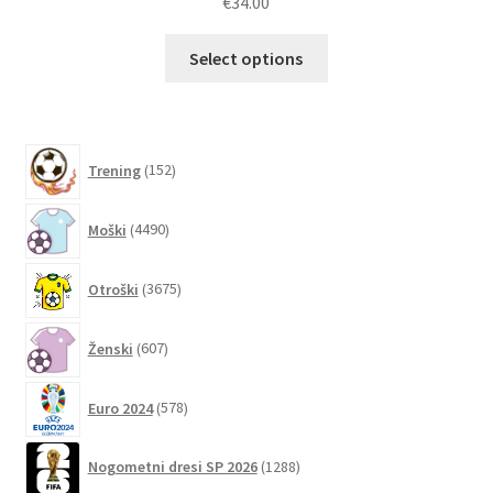
€
34.00
Ta
Select options
izdelek
ima
več
različic.
152
Trening
152
izdelkov
Možnosti
lahko
4490
Moški
4490
izberete
izdelkov
na
3675
Otroški
3675
strani
izdelkov
izdelka
607
Ženski
607
izdelkov
578
Euro 2024
578
izdelkov
1288
Nogometni dresi SP 2026
1288
izdelkov