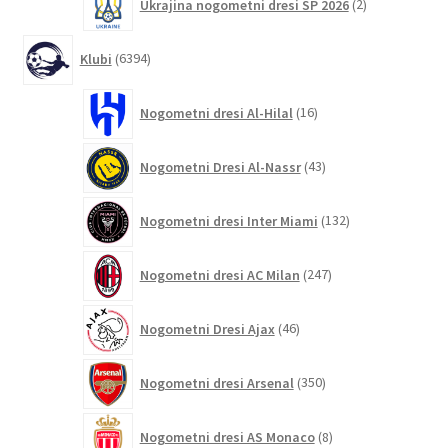
Ukrajina nogometni dresi SP 2026
2
izdelka
6394
Klubi
6394
izdelkov
16
Nogometni dresi Al-Hilal
16
izdelkov
43
Nogometni Dresi Al-Nassr
43
izdelkov
132
Nogometni dresi Inter Miami
132
izdelkov
247
Nogometni dresi AC Milan
247
izdelkov
46
Nogometni Dresi Ajax
46
izdelkov
350
Nogometni dresi Arsenal
350
izdelkov
8
Nogometni dresi AS Monaco
8
izdelkov