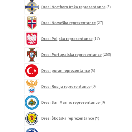
3
Dresi Northern Irska reprezentance
3
izdelki
27
Dresi Norveška reprezentance
27
izdelkov
17
Dresi Poljska reprezentance
17
izdelkov
260
Dresi Portugalska reprezentance
260
izdelkov
6
Dresi puran reprezentance
6
izdelkov
0
Dresi Rusija reprezentance
0
izdelkov
0
Dresi San Marino reprezentance
0
izdelkov
9
Dresi Škotska reprezentance
9
izdelkov
2