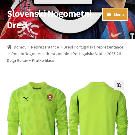
Slovenski Nogometni
Skip
Skip
Menu
to
to
Dresi
navigation
content
Domov
Domov
Reprezentance
Dresi Portugalska reprezentance
Poceni Nogometni dresi kompleti Portugalska Vratar 2025-26
Blog
Dolgi Rokav + Kratke hlače
FAQs
Kontaktiraj nas
Košarica
Moj račun
Trgovina