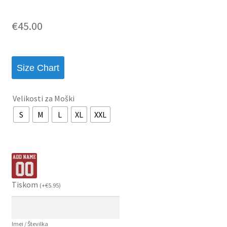
€
45.00
Size Chart
Velikosti za Moški
S
M
L
XL
XXL
Tiskom
(
+
€
5.95
)
Imei / Številka