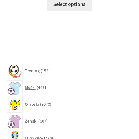
Ta
O
Select options
izdelek
ima
več
različic.
Možnosti
lahko
izberete
na
152
strani
Trening
152
izdelkov
izdelka
4481
Moški
4481
izdelkov
3670
Otroški
3670
izdelkov
607
Ženski
607
izdelkov
578
Euro 2024
578