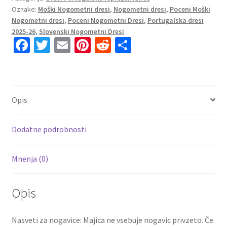
Oznake:
Moški Nogometni dresi
,
Nogometni dresi
,
Poceni Moški
2025-
Nogometni dresi
,
Poceni Nogometni Dresi
,
Portugalska dresi
26
2025-26
,
Slovenski Nogometni Dresi
Dolgi
Fa
T
E
Pi
R
S
Rokav
ce
wi
m
nt
e
h
+
b
tt
ai
er
d
ar
Kratke
hlače
o
er
l
es
di
e
Opis
količina
o
t
t
k
Dodatne podrobnosti
Mnenja (0)
Opis
Nasveti za nogavice: Majica ne vsebuje nogavic privzeto. Če