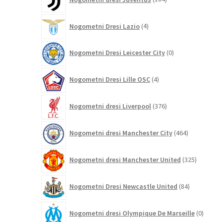
izdelkov
4
Nogometni Dresi Lazio
4
izdelki
0
Nogometni Dresi Leicester City
0
izdelkov
4
Nogometni Dresi Lille OSC
4
izdelki
376
Nogometni dresi Liverpool
376
izdelkov
464
Nogometni dresi Manchester City
464
izdelkov
325
Nogometni dresi Manchester United
325
izdelkov
84
Nogometni Dresi Newcastle United
84
izdelkov
0
Nogometni dresi Olympique De Marseille
0
izdelk