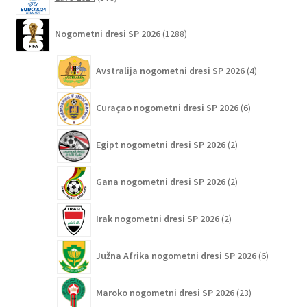
izdelkov
1288
Nogometni dresi SP 2026
1288
izdelkov
4
Avstralija nogometni dresi SP 2026
4
izdelki
6
Curaçao nogometni dresi SP 2026
6
izdelkov
2
Egipt nogometni dresi SP 2026
2
izdelka
2
Gana nogometni dresi SP 2026
2
izdelka
2
Irak nogometni dresi SP 2026
2
izdelka
6
Južna Afrika nogometni dresi SP 2026
6
izdelkov
23
Maroko nogometni dresi SP 2026
23
izdelkov