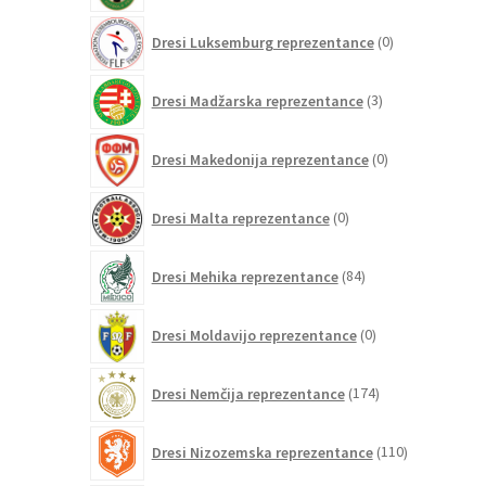
0
Dresi Luksemburg reprezentance
0
izdelkov
3
Dresi Madžarska reprezentance
3
izdelki
0
Dresi Makedonija reprezentance
0
izdelkov
0
Dresi Malta reprezentance
0
izdelkov
84
Dresi Mehika reprezentance
84
izdelkov
0
Dresi Moldavijo reprezentance
0
izdelkov
174
Dresi Nemčija reprezentance
174
izdelkov
110
Dresi Nizozemska reprezentance
110
izdelkov