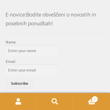
E-novice:Bodite obveščeni o novostih in
posebnih ponudbah!
Name
Email
0
Išči:
Iskanje