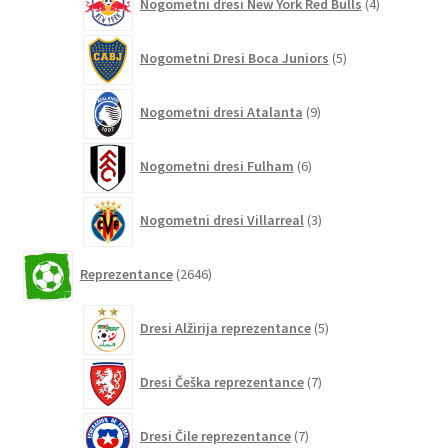
Nogometni dresi New York Red Bulls
4
izdelki
5
Nogometni Dresi Boca Juniors
5
izdelkov
9
Nogometni dresi Atalanta
9
izdelkov
6
Nogometni dresi Fulham
6
izdelkov
3
Nogometni dresi Villarreal
3
izdelki
2646
Reprezentance
2646
izdelkov
5
Dresi Alžirija reprezentance
5
izdelkov
7
Dresi Češka reprezentance
7
izdelkov
7
Dresi Čile reprezentance
7
izdelkov