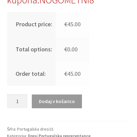
kupona:NOGOMETNI8
Product price:
€45.00
Total options:
€0.00
Order total:
€45.00
Poceni
Dodaj v košarico
Nogometni
dresi
kompleti
Portugalska
Šifra:
Portugalska dresi31
Kategorija:
Dresi Portugalska reprezentance
Vratar