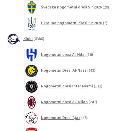
20
Švedska nogometni dresi SP 2026
20
izdelkov
2
Ukrajina nogometni dresi SP 2026
2
izdelka
6380
Klubi
6380
izdelkov
16
Nogometni dresi Al-Hilal
16
izdelkov
43
Nogometni Dresi Al-Nassr
43
izdelkov
132
Nogometni dresi Inter Miami
132
izdelkov
247
Nogometni dresi AC Milan
247
izdelkov
46
Nogometni Dresi Ajax
46
izdelkov
350