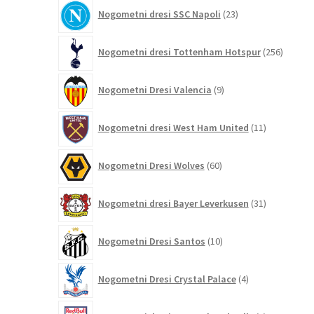
23
Nogometni dresi SSC Napoli
23
izdelkov
256
Nogometni dresi Tottenham Hotspur
256
izdelko
9
Nogometni Dresi Valencia
9
izdelkov
11
Nogometni dresi West Ham United
11
izdelkov
60
Nogometni Dresi Wolves
60
izdelkov
31
Nogometni dresi Bayer Leverkusen
31
izdelkov
10
Nogometni Dresi Santos
10
izdelkov
4
Nogometni Dresi Crystal Palace
4
izdelki
4