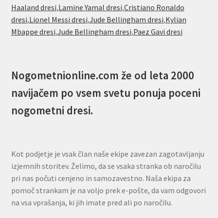
Haaland dresi
,
Lamine Yamal dresi
,
Cristiano Ronaldo
dresi
,
Lionel Messi dresi
,
Jude Bellingham dresi
,
Kylian
Mbappe dresi
,
Jude Bellingham dresi
,
Paez Gavi dresi
Nogometnionline.com že od leta 2000
navijačem po vsem svetu ponuja poceni
nogometni dresi.
Kot podjetje je vsak član naše ekipe zavezan zagotavljanju
izjemnih storitev. Želimo, da se vsaka stranka ob naročilu
pri nas počuti cenjeno in samozavestno. Naša ekipa za
pomoč strankam je na voljo prek e-pošte, da vam odgovori
na vsa vprašanja, ki jih imate pred ali po naročilu.