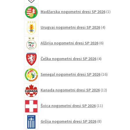
1
Madžarska nogometni dresi SP 2026
1
izdelek
4
Urugvaj nogometni dresi SP 2026
4
izdelki
6
Alžirija nogometni dresi SP 2026
6
izdelkov
4
Češka nogometni dresi SP 2026
4
izdelki
16
Senegal nogometni dresi SP 2026
16
izdelkov
12
Kanada nogometni dresi SP 2026
12
izdelkov
11
Švica nogometni dresi SP 2026
11
izdelkov
8
Grčija nogometni dresi SP 2026
8
izdelkov