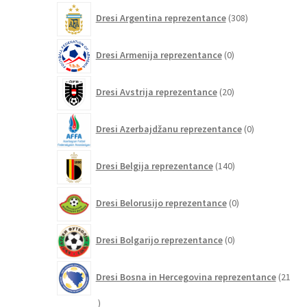
308
Dresi Argentina reprezentance
308
izdelkov
0
Dresi Armenija reprezentance
0
izdelkov
20
Dresi Avstrija reprezentance
20
izdelkov
0
Dresi Azerbajdžanu reprezentance
0
izdelkov
140
Dresi Belgija reprezentance
140
izdelkov
0
Dresi Belorusijo reprezentance
0
izdelkov
0
Dresi Bolgarijo reprezentance
0
izdelkov
Dresi Bosna in Hercegovina reprezentance
21
21