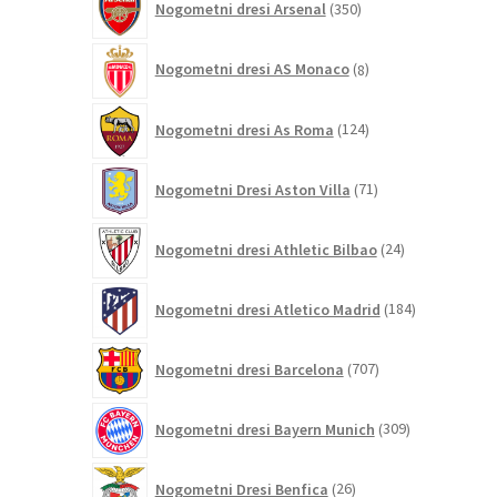
Nogometni dresi Arsenal
350
izdelkov
8
Nogometni dresi AS Monaco
8
izdelkov
124
Nogometni dresi As Roma
124
izdelkov
71
Nogometni Dresi Aston Villa
71
izdelkov
24
Nogometni dresi Athletic Bilbao
24
izdelkov
184
Nogometni dresi Atletico Madrid
184
izdelkov
707
Nogometni dresi Barcelona
707
izdelkov
309
Nogometni dresi Bayern Munich
309
izdelkov
26
Nogometni Dresi Benfica
26