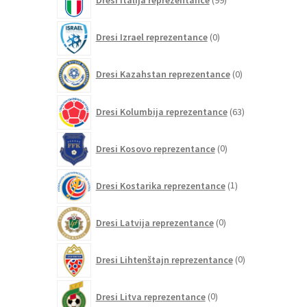
Dresi Italija reprezentance
99
izdelkov
0
Dresi Izrael reprezentance
0
izdelkov
0
Dresi Kazahstan reprezentance
0
izdelkov
63
Dresi Kolumbija reprezentance
63
izdelkov
0
Dresi Kosovo reprezentance
0
izdelkov
1
Dresi Kostarika reprezentance
1
izdelek
0
Dresi Latvija reprezentance
0
izdelkov
0
Dresi Lihtenštajn reprezentance
0
izdelkov
0
Dresi Litva reprezentance
0
izdelkov