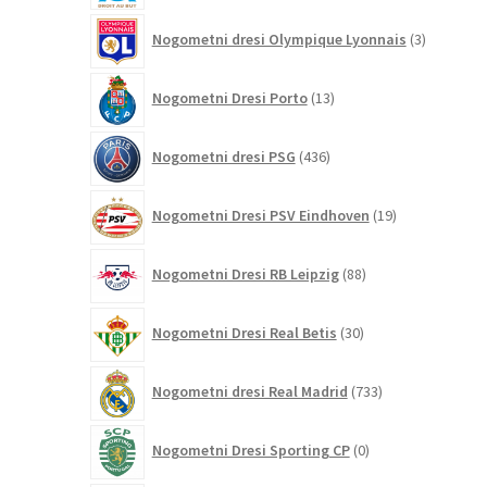
3
Nogometni dresi Olympique Lyonnais
3
izdelki
13
Nogometni Dresi Porto
13
izdelkov
436
Nogometni dresi PSG
436
izdelkov
19
Nogometni Dresi PSV Eindhoven
19
izdelkov
88
Nogometni Dresi RB Leipzig
88
izdelkov
30
Nogometni Dresi Real Betis
30
izdelkov
733
Nogometni dresi Real Madrid
733
izdelkov
0
Nogometni Dresi Sporting CP
0
izdelkov