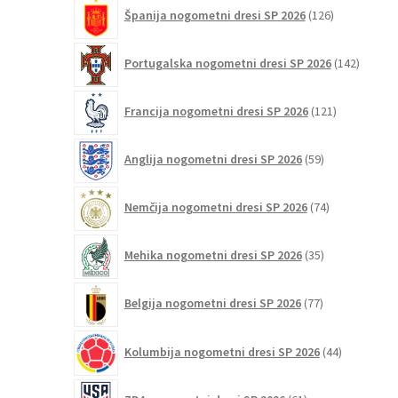
126
Španija nogometni dresi SP 2026
126
izdelkov
142
Portugalska nogometni dresi SP 2026
142
izdelko
121
Francija nogometni dresi SP 2026
121
izdelkov
59
Anglija nogometni dresi SP 2026
59
izdelkov
74
Nemčija nogometni dresi SP 2026
74
izdelkov
35
Mehika nogometni dresi SP 2026
35
izdelkov
77
Belgija nogometni dresi SP 2026
77
izdelkov
44
Kolumbija nogometni dresi SP 2026
44
izdelkov
61