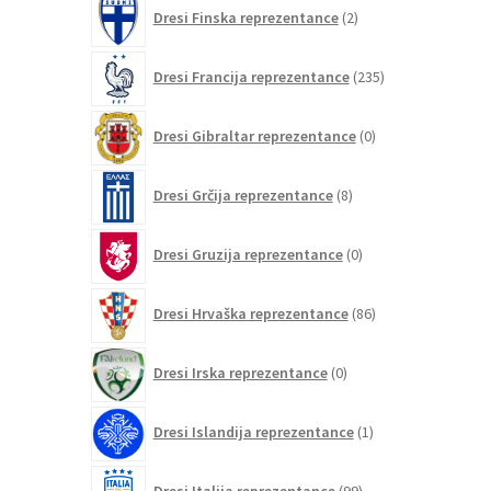
2
Dresi Finska reprezentance
2
izdelka
235
Dresi Francija reprezentance
235
izdelkov
0
Dresi Gibraltar reprezentance
0
izdelkov
8
Dresi Grčija reprezentance
8
izdelkov
0
Dresi Gruzija reprezentance
0
izdelkov
86
Dresi Hrvaška reprezentance
86
izdelkov
0
Dresi Irska reprezentance
0
izdelkov
1
Dresi Islandija reprezentance
1
izdelek
99