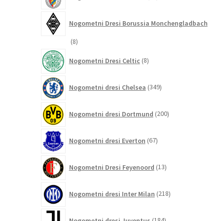
izdelkov
Nogometni Dresi Borussia Monchengladbach
8
8
izdelkov
8
Nogometni Dresi Celtic
8
izdelkov
349
Nogometni dresi Chelsea
349
izdelkov
200
Nogometni dresi Dortmund
200
izdelkov
67
Nogometni dresi Everton
67
izdelkov
13
Nogometni Dresi Feyenoord
13
izdelkov
218
Nogometni dresi Inter Milan
218
izdelkov
184
Nogometni dresi Juventus
184