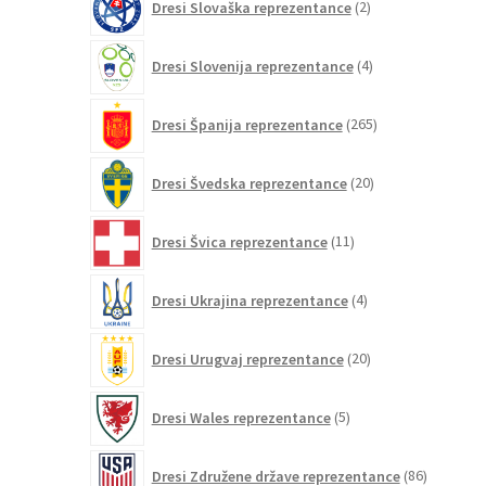
Dresi Slovaška reprezentance
2
izdelka
4
Dresi Slovenija reprezentance
4
izdelki
265
Dresi Španija reprezentance
265
izdelkov
20
Dresi Švedska reprezentance
20
izdelkov
11
Dresi Švica reprezentance
11
izdelkov
4
Dresi Ukrajina reprezentance
4
izdelki
20
Dresi Urugvaj reprezentance
20
izdelkov
5
Dresi Wales reprezentance
5
izdelkov
86
Dresi Združene države reprezentance
86
izdelkov