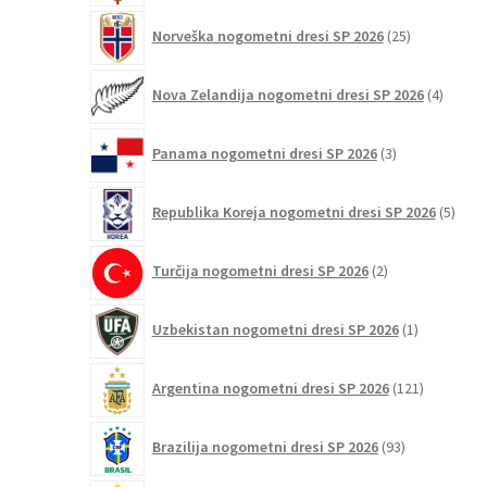
25
Norveška nogometni dresi SP 2026
25
izdelkov
4
Nova Zelandija nogometni dresi SP 2026
4
izdelki
3
Panama nogometni dresi SP 2026
3
izdelki
5
Republika Koreja nogometni dresi SP 2026
5
izdel
2
Turčija nogometni dresi SP 2026
2
izdelka
1
Uzbekistan nogometni dresi SP 2026
1
izdelek
121
Argentina nogometni dresi SP 2026
121
izdelkov
93
Brazilija nogometni dresi SP 2026
93
izdelkov