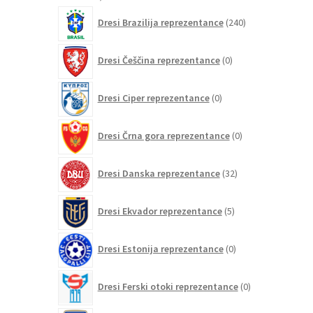
izdelkov
240
Dresi Brazilija reprezentance
240
izdelkov
0
Dresi Češčina reprezentance
0
izdelkov
0
Dresi Ciper reprezentance
0
izdelkov
0
Dresi Črna gora reprezentance
0
izdelkov
32
Dresi Danska reprezentance
32
izdelkov
5
Dresi Ekvador reprezentance
5
izdelkov
0
Dresi Estonija reprezentance
0
izdelkov
0
Dresi Ferski otoki reprezentance
0
izdelkov