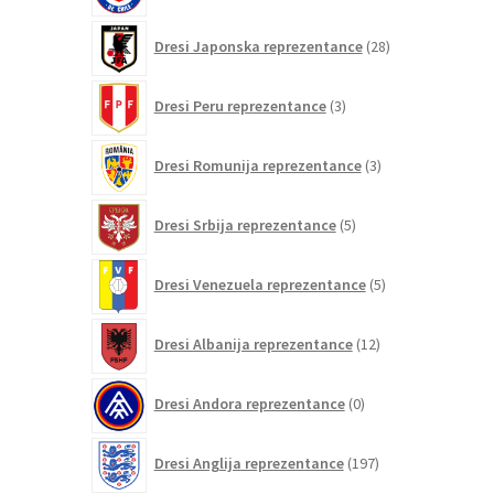
28
Dresi Japonska reprezentance
28
izdelkov
3
Dresi Peru reprezentance
3
izdelki
3
Dresi Romunija reprezentance
3
izdelki
5
Dresi Srbija reprezentance
5
izdelkov
5
Dresi Venezuela reprezentance
5
izdelkov
12
Dresi Albanija reprezentance
12
izdelkov
0
Dresi Andora reprezentance
0
izdelkov
197
Dresi Anglija reprezentance
197
izdelkov