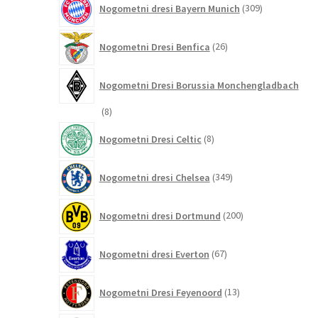
Nogometni dresi Bayern Munich
309
izdelkov
26
Nogometni Dresi Benfica
26
izdelkov
Nogometni Dresi Borussia Monchengladbach
8
8
izdelkov
8
Nogometni Dresi Celtic
8
izdelkov
349
Nogometni dresi Chelsea
349
izdelkov
200
Nogometni dresi Dortmund
200
izdelkov
67
Nogometni dresi Everton
67
izdelkov
13
Nogometni Dresi Feyenoord
13
izdelkov