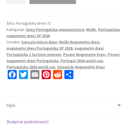
nogometni
dresi
reprezentance
Gonçalo Inácio
Šifra:
Portugalska dresi-71
Kategorije:
Dresi Portugalska reprezentance
,
Moški
,
Portugalska
#14
nogometni dresi SP 2026
Portugalska
Oznake:
Gonçalo Inácio dresi
,
Moški Nogometni dresi
,
Domači
nogometni dresi Portugalska SP 2026
,
nogometni dresi
SP
Portugalska z lastnim imenom
,
Poceni Nogometni Dresi
,
Poceni
2026
nogometni dresi Portugalska
,
Portugal 2026 world cup
,
količina
Portugalska 2026 world cup
,
Slovenski Nogometni Dresi
Fa
T
E
Pi
R
S
ce
wi
m
nt
e
h
b
tt
ai
er
d
ar
o
er
l
es
di
e
Opis
o
t
t
k
Dodatne podrobnosti