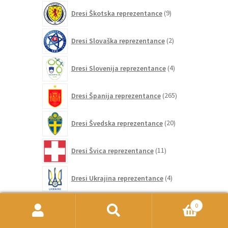
9
Dresi Škotska reprezentance
9
izdelkov
2
Dresi Slovaška reprezentance
2
izdelka
4
Dresi Slovenija reprezentance
4
izdelki
265
Dresi Španija reprezentance
265
izdelkov
20
Dresi Švedska reprezentance
20
izdelkov
11
Dresi Švica reprezentance
11
izdelkov
4
Dresi Ukrajina reprezentance
4
izdelki
20
Dresi Urugvaj reprezentance
20
0
izdelkov
Išči:
Iskanje
5