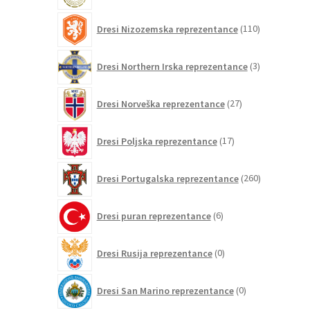
110
Dresi Nizozemska reprezentance
110
izdelkov
3
Dresi Northern Irska reprezentance
3
izdelki
27
Dresi Norveška reprezentance
27
izdelkov
17
Dresi Poljska reprezentance
17
izdelkov
260
Dresi Portugalska reprezentance
260
izdelkov
6
Dresi puran reprezentance
6
izdelkov
0
Dresi Rusija reprezentance
0
izdelkov
0
Dresi San Marino reprezentance
0
izdelkov