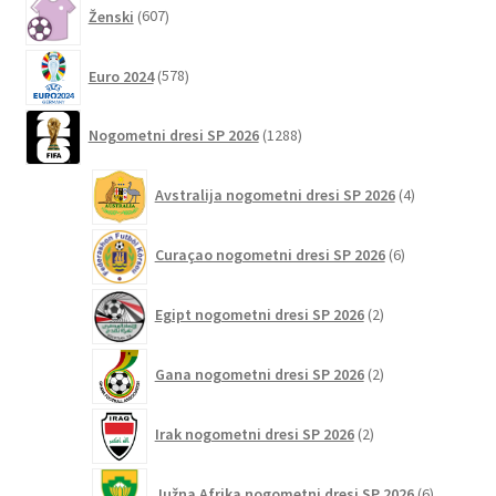
607
Ženski
607
izdelkov
578
Euro 2024
578
izdelkov
1288
Nogometni dresi SP 2026
1288
izdelkov
4
Avstralija nogometni dresi SP 2026
4
izdelki
6
Curaçao nogometni dresi SP 2026
6
izdelkov
2
Egipt nogometni dresi SP 2026
2
izdelka
2
Gana nogometni dresi SP 2026
2
izdelka
2
Irak nogometni dresi SP 2026
2
izdelka
6
Južna Afrika nogometni dresi SP 2026
6