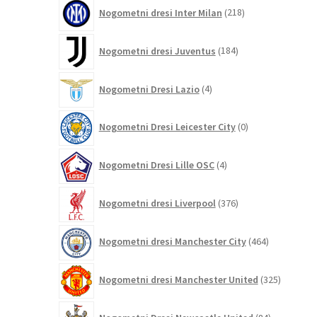
218
Nogometni dresi Inter Milan
218
izdelkov
184
Nogometni dresi Juventus
184
izdelkov
4
Nogometni Dresi Lazio
4
izdelki
0
Nogometni Dresi Leicester City
0
izdelkov
4
Nogometni Dresi Lille OSC
4
izdelki
376
Nogometni dresi Liverpool
376
izdelkov
464
Nogometni dresi Manchester City
464
izdelkov
325
Nogometni dresi Manchester United
325
izdelkov
84