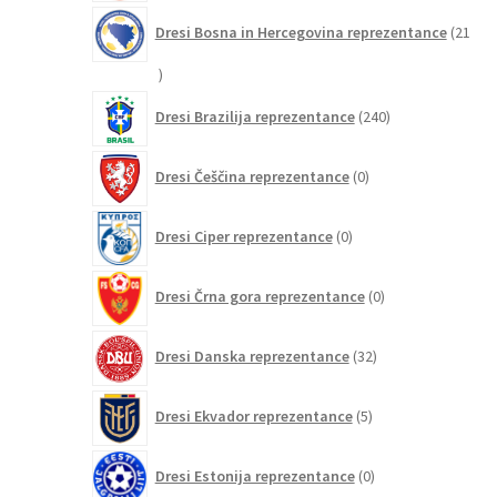
Dresi Bosna in Hercegovina reprezentance
21
21
izdelkov
240
Dresi Brazilija reprezentance
240
izdelkov
0
Dresi Češčina reprezentance
0
izdelkov
0
Dresi Ciper reprezentance
0
izdelkov
0
Dresi Črna gora reprezentance
0
izdelkov
32
Dresi Danska reprezentance
32
izdelkov
5
Dresi Ekvador reprezentance
5
izdelkov
0
Dresi Estonija reprezentance
0
izdelkov