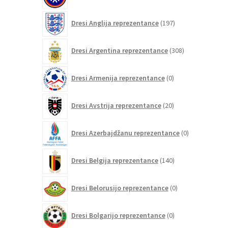
197
Dresi Anglija reprezentance
197
izdelkov
308
Dresi Argentina reprezentance
308
izdelkov
0
Dresi Armenija reprezentance
0
izdelkov
20
Dresi Avstrija reprezentance
20
izdelkov
0
Dresi Azerbajdžanu reprezentance
0
izdelkov
140
Dresi Belgija reprezentance
140
izdelkov
0
Dresi Belorusijo reprezentance
0
izdelkov
0
Dresi Bolgarijo reprezentance
0
izdelkov