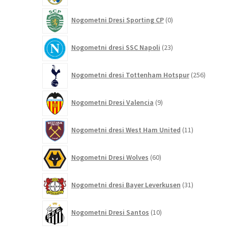
0
Nogometni Dresi Sporting CP
0
izdelkov
23
Nogometni dresi SSC Napoli
23
izdelkov
256
Nogometni dresi Tottenham Hotspur
256
izdelko
9
Nogometni Dresi Valencia
9
izdelkov
11
Nogometni dresi West Ham United
11
izdelkov
60
Nogometni Dresi Wolves
60
izdelkov
31
Nogometni dresi Bayer Leverkusen
31
izdelkov
10
Nogometni Dresi Santos
10
izdelkov