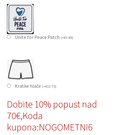
Unite for Peace Patch
(
+
€
3.89
)
Kratke hlače
(
+
€
13.75
)
Dobite 10% popust nad
70€,Koda
kupona:NOGOMETNI6