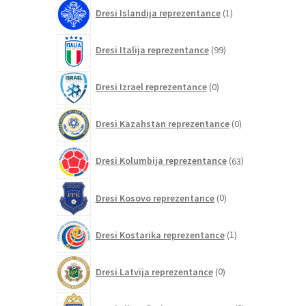
1
Dresi Islandija reprezentance
1
izdelek
99
Dresi Italija reprezentance
99
izdelkov
0
Dresi Izrael reprezentance
0
izdelkov
0
Dresi Kazahstan reprezentance
0
izdelkov
63
Dresi Kolumbija reprezentance
63
izdelkov
0
Dresi Kosovo reprezentance
0
izdelkov
1
Dresi Kostarika reprezentance
1
izdelek
0
Dresi Latvija reprezentance
0
izdelkov
0