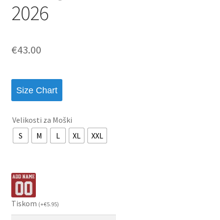
2026
€
43.00
Size Chart
Velikosti za Moški
S
M
L
XL
XXL
Tiskom
(
+
€
5.95
)