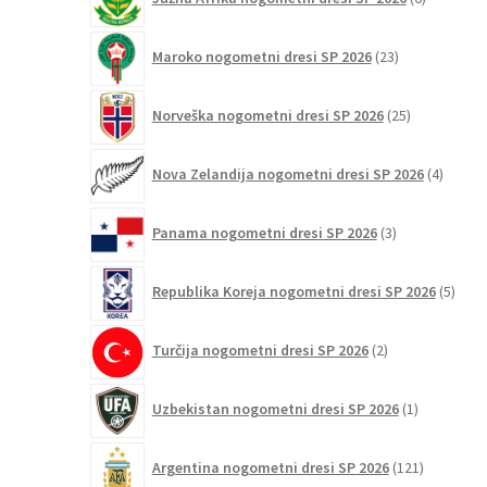
izdelkov
23
Maroko nogometni dresi SP 2026
23
izdelkov
25
Norveška nogometni dresi SP 2026
25
izdelkov
4
Nova Zelandija nogometni dresi SP 2026
4
izdelki
3
Panama nogometni dresi SP 2026
3
izdelki
5
Republika Koreja nogometni dresi SP 2026
5
izdel
2
Turčija nogometni dresi SP 2026
2
izdelka
1
Uzbekistan nogometni dresi SP 2026
1
izdelek
121
Argentina nogometni dresi SP 2026
121
izdelkov