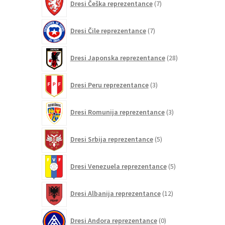
Dresi Češka reprezentance
7
izdelkov
7
Dresi Čile reprezentance
7
izdelkov
28
Dresi Japonska reprezentance
28
izdelkov
3
Dresi Peru reprezentance
3
izdelki
3
Dresi Romunija reprezentance
3
izdelki
5
Dresi Srbija reprezentance
5
izdelkov
5
Dresi Venezuela reprezentance
5
izdelkov
12
Dresi Albanija reprezentance
12
izdelkov
0
Dresi Andora reprezentance
0
izdelkov