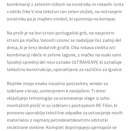
kombinaciji z zelenim robom na ovratniku in rokavih. Izrez
v obliki črke V ima teksturi ran zelen vložek, na notranjem
ovratniku pa je majhen simbol, ki spominja na kompas.
Na prsih je na levi strani portugalski grb, na nasprotni
strani pa mačka. Valoviti vzorec se nadaljuje čez zadnji del
dresa, ki je brez dodatnih grafik. Oba rokava sledita isti
kombinaciji rdeče in zelene lagune, z mačko na vsaki rami.
Spodnji sprednji del nosi oznako ULTRAHEAVY, ki označuje
lahkotno konstrukcijo, uporabljeno za različico za igralce.
Replike imajo enako vizualno postavitev, vendar so
izdelane v kroju, usmerjenem k navijačem. Ti dresi
vključujejo tehnologijo za uravnavanje vlage iz suho
montažnih plošč in so izdelani s postopkom RE Fišer, ki
ponovno uporablja tekstilne odpadke za ustvarjanje novih
materialov z najmanj petindevetdesetimi odstotki
reciklirane vsebine. Komplet dopolnjujejo ujemajoče se