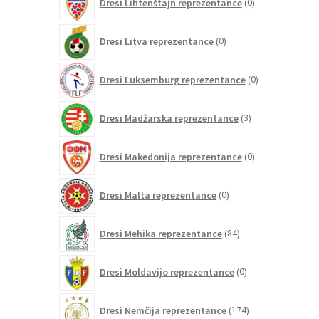
Dresi Lihtenštajn reprezentance
0
izdelkov
0
Dresi Litva reprezentance
0
izdelkov
0
Dresi Luksemburg reprezentance
0
izdelkov
3
Dresi Madžarska reprezentance
3
izdelki
0
Dresi Makedonija reprezentance
0
izdelkov
0
Dresi Malta reprezentance
0
izdelkov
84
Dresi Mehika reprezentance
84
izdelkov
0
Dresi Moldavijo reprezentance
0
izdelkov
174
Dresi Nemčija reprezentance
174
izdelkov