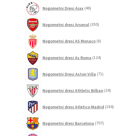
46
Nogometni Dresi Ajax
46
izdelkov
350
Nogometni dresi Arsenal
350
izdelkov
8
Nogometni dresi AS Monaco
8
izdelkov
124
Nogometni dresi As Roma
124
izdelkov
71
Nogometni Dresi Aston Villa
71
izdelkov
24
Nogometni dresi Athletic Bilbao
24
izdelkov
184
Nogometni dresi Atletico Madrid
184
izdelkov
707
Nogometni dresi Barcelona
707
izdelkov
309