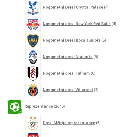
4
Nogometni Dresi Crystal Palace
4
izdelki
4
Nogometni dresi New York Red Bulls
4
izdelki
5
Nogometni Dresi Boca Juniors
5
izdelkov
9
Nogometni dresi Atalanta
9
izdelkov
6
Nogometni dresi Fulham
6
izdelkov
3
Nogometni dresi Villarreal
3
izdelki
2646
Reprezentance
2646
izdelkov
5
Dresi Alžirija reprezentance
5
izdelkov
7