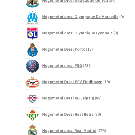
Nogometni Dresi Newcastle United
84
izdelkov
0
Nogometni dresi Olympique De Marseille
0
izdelk
3
Nogometni dresi Olympique Lyonnais
3
izdelki
13
Nogometni Dresi Porto
13
izdelkov
437
Nogometni dresi PSG
437
izdelkov
19
Nogometni Dresi PSV Eindhoven
19
izdelkov
88
Nogometni Dresi RB Leipzig
88
izdelkov
30
Nogometni Dresi Real Betis
30
izdelkov
733
Nogometni dresi Real Madrid
733
izdelkov