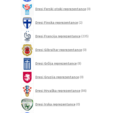
0
Dresi Ferski otoki reprezentance
0
izdelkov
2
Dresi Finska reprezentance
2
izdelka
235
Dresi Francija reprezentance
235
izdelkov
0
Dresi Gibraltar reprezentance
0
izdelkov
8
Dresi Grčija reprezentance
8
izdelkov
0
Dresi Gruzija reprezentance
0
izdelkov
86
Dresi Hrvaška reprezentance
86
izdelkov
0
Dresi Irska reprezentance
0
izdelkov