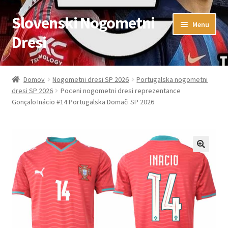
Slovenski Nogometni
Skip
Skip
Menu
to
to
Dresi
navigation
content
Domov
Domov
Nogometni dresi SP 2026
Portugalska nogometni
dresi SP 2026
Poceni nogometni dresi reprezentance
Blog
Gonçalo Inácio #14 Portugalska Domači SP 2026
FAQs
Kontaktiraj nas
Košarica
Moj račun
Trgovina