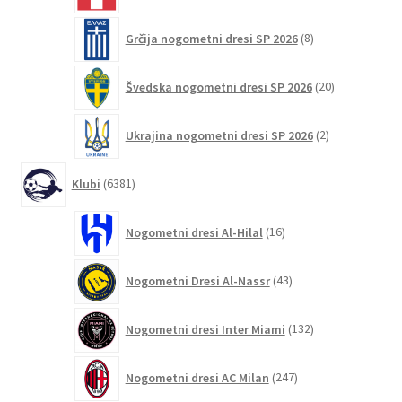
8
Grčija nogometni dresi SP 2026
8
izdelkov
20
Švedska nogometni dresi SP 2026
20
izdelkov
2
Ukrajina nogometni dresi SP 2026
2
izdelka
6381
Klubi
6381
izdelkov
16
Nogometni dresi Al-Hilal
16
izdelkov
43
Nogometni Dresi Al-Nassr
43
izdelkov
132
Nogometni dresi Inter Miami
132
izdelkov
247
Nogometni dresi AC Milan
247
izdelkov