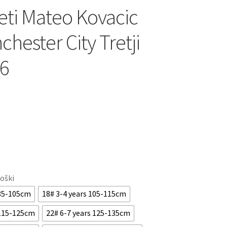
ti Mateo Kovacic
hester City Tretji
6
roški
 85-105cm
18# 3-4 years 105-115cm
 115-125cm
22# 6-7 years 125-135cm