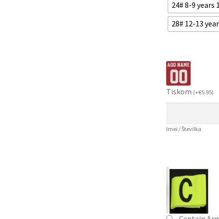
24# 8-9 years
28# 12-13 yea
Tiskom
(
+
€
5.95
)
Imei / Številka
Captain Ar