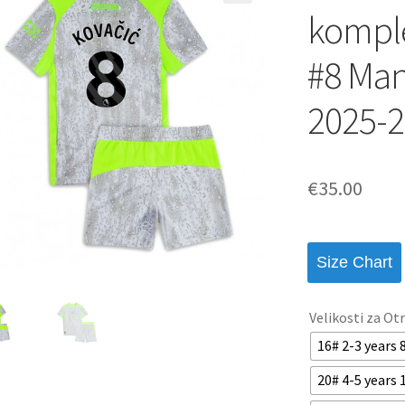
komple
#8 Manc
2025-2
€
35.00
Size Chart
Velikosti za Ot
16# 2-3 years
20# 4-5 years