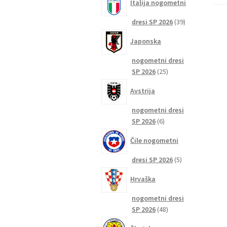
Italija nogometni
39
dresi SP 2026
39
izdelkov
Japonska
nogometni dresi
25
SP 2026
25
izdelkov
Avstrija
nogometni dresi
6
SP 2026
6
izdelkov
Čile nogometni
5
dresi SP 2026
5
izdelkov
Hrvaška
nogometni dresi
48
SP 2026
48
izdelkov