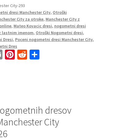
ster City-293
tni dresi Manchester City
,
Otroški
nchester City za otroke
,
Manchester City z
online
,
Mateo Kovacic dresi
,
nogometni dresi
 z lastnim imenom
,
Otroški Nogometni dresi
,
i Dresi
,
Poceni nogometni dresi Manchester City
,
etni Dres
E
Pi
R
S
m
nt
e
h
ai
er
d
ar
l
es
di
e
t
t
 Nogometnih dresov
Manchester City
26