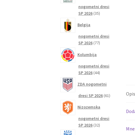
nogometni dresi
35
SP 2026
35
izdelkov
Belgija
nogometni dresi
77
SP 2026
77
izdelkov
Kolumbija
nogometni dresi
44
SP 2026
44
izdelkov
ZDA nogometni
Opi
61
dresi SP 2026
61
izdelkov
Nizozemska
Dod
nogometni dresi
32
SP 2026
32
Mnen
izdelkov