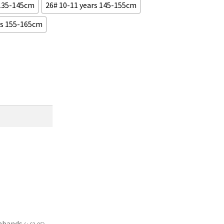
 135-145cm
26# 10-11 years 145-155cm
rs 155-165cm
mbands