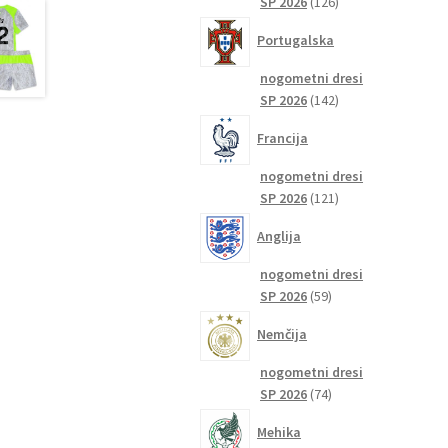
126
SP 2026
126
izdelkov
Portugalska
nogometni dresi
142
SP 2026
142
izdelkov
Francija
nogometni dresi
121
SP 2026
121
izdelkov
Anglija
nogometni dresi
59
SP 2026
59
izdelkov
Nemčija
nogometni dresi
74
SP 2026
74
izdelkov
Mehika