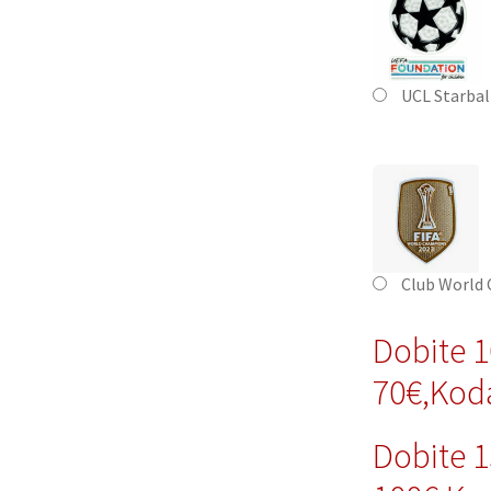
UCL Starbal
Club World
Dobite 
70€,Ko
Dobite 