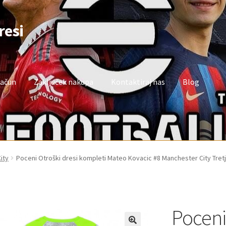
resi
račun
Zaključek nakupa
Kontaktiraj nas
Blog
oj račun
Trgovina
Zaključek nakupa
ity
Poceni Otroški dresi kompleti Mateo Kovacic #8 Manchester City Tretj
Poceni