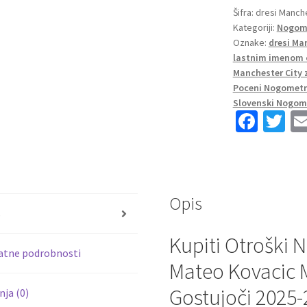
Mateo
Šifra:
dresi Manche
Kategoriji:
Nogome
Kovacic
Oznake:
dresi Ma
#8
lastnim imenom 
Manchester
Manchester City
City
Poceni Nogometn
Tretji
Slovenski Nogom
2025-
Fa
T
26
ce
wi
količina
b
tt
o
er
Opis
o
s
k
Kupiti Otroški
atne podrobnosti
Mateo Kovacic 
Gostujoči 2025-
ja (0)