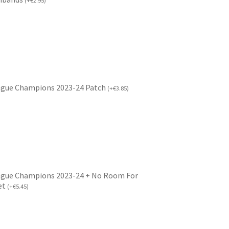
(
+
€
2.95
)
ague Champions 2023-24 Patch
(
+
€
3.85
)
ague Champions 2023-24 + No Room For
et
(
+
€
5.45
)