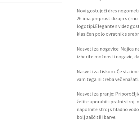
Novi gostujoči dres nogomet
26 ima preprost dizajn s črno
logotipi.Eleganten videz gos
klasičen polo ovratnik s sreb
Nasveti za nogavice: Majica ne
izberite možnosti nogavic, da 
Nasveti za tiskom: Če sta ime i
vam tega ni treba več vnašati.
Nasveti za pranje: Priporočlj
želite uporabiti pralni stroj, 
napolnite stroj s hladno vodo
bolj zaščitili barve.