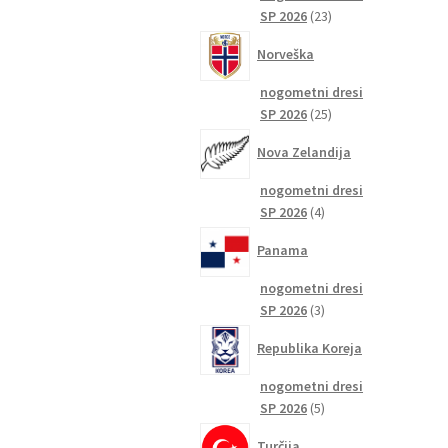
23
SP 2026
23
izdelkov
Norveška
nogometni dresi
25
SP 2026
25
izdelkov
Nova Zelandija
nogometni dresi
4
SP 2026
4
izdelki
Panama
nogometni dresi
3
SP 2026
3
izdelki
Republika Koreja
nogometni dresi
5
SP 2026
5
izdelkov
Turčija