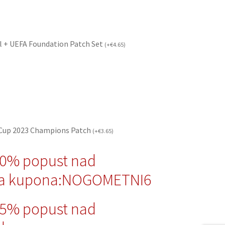
l + UEFA Foundation Patch Set
(
+
€
4.65
)
 Cup 2023 Champions Patch
(
+
€
3.65
)
10% popust nad
da kupona:NOGOMETNI6
15% popust nad