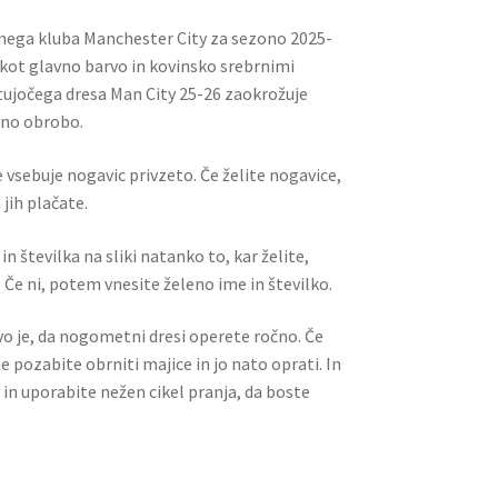
nega kluba Manchester City za sezono 2025-
 kot glavno barvo in kovinsko srebrnimi
tujočega dresa Man City 25-26 zaokrožuje
rno obrobo.
 vsebuje nogavic privzeto. Če želite nogavice,
jih plačate.
n številka na sliki natanko to, kar želite,
 Če ni, potem vnesite želeno ime in številko.
ivo je, da nogometni dresi operete ročno. Če
ne pozabite obrniti majice in jo nato oprati. In
 in uporabite nežen cikel pranja, da boste