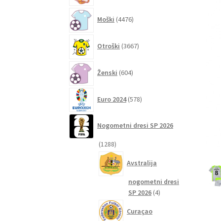
4476
Moški
4476
izdelkov
3667
Otroški
3667
izdelkov
604
Ženski
604
izdelki
578
Euro 2024
578
izdelkov
Nogometni dresi SP 2026
1288
1288
izdelkov
Avstralija
nogometni dresi
4
SP 2026
4
izdelki
Curaçao