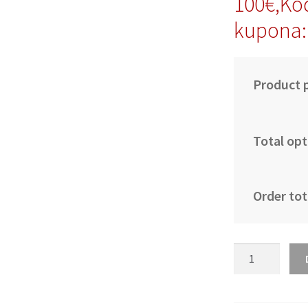
100€,Ko
kupona
Product p
Total opt
Order tot
Poceni
Otroški
dresi
kompleti