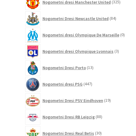
Nogometni dresi Manchester United
325
izdelkov
84
Nogometni Dresi Newcastle United
84
izdelkov
0
Nogometni dresi Olympique De Marseille
0
izdelk
3
Nogometni dresi Olympique Lyonnais
3
izdelki
13
Nogometni Dresi Porto
13
izdelkov
447
Nogometni dresi PSG
447
izdelkov
19
Nogometni Dresi PSV Eindhoven
19
izdelkov
88
Nogometni Dresi RB Leipzig
88
izdelkov
30
Nogometni Dresi Real Betis
30
izdelkov