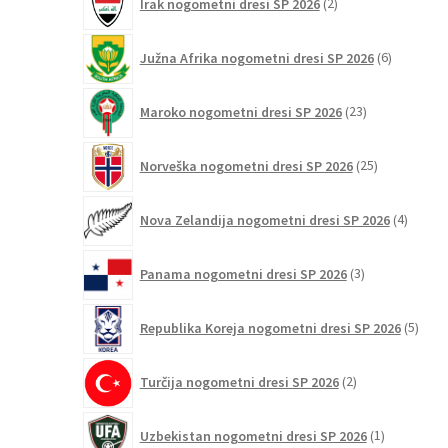
Irak nogometni dresi SP 2026
2
izdelka
6
Južna Afrika nogometni dresi SP 2026
6
izdelkov
23
Maroko nogometni dresi SP 2026
23
izdelkov
25
Norveška nogometni dresi SP 2026
25
izdelkov
4
Nova Zelandija nogometni dresi SP 2026
4
izdelki
3
Panama nogometni dresi SP 2026
3
izdelki
5
Republika Koreja nogometni dresi SP 2026
5
izdel
2
Turčija nogometni dresi SP 2026
2
izdelka
1
Uzbekistan nogometni dresi SP 2026
1
izdelek