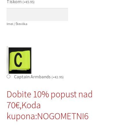
Tiskom
(
+
€
5.95
)
Imei / Številka
Captain Armbands
(
+
€
2.95
)
Dobite 10% popust nad
70€,Koda
kupona:NOGOMETNI6