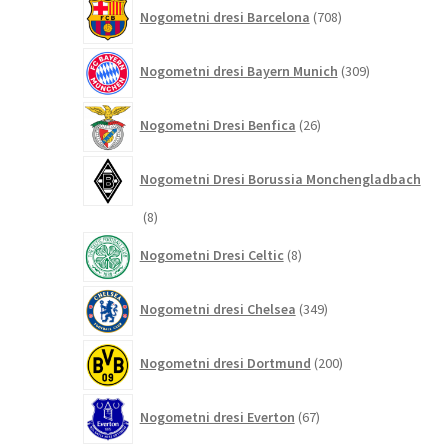
708
Nogometni dresi Barcelona
708
izdelkov
309
Nogometni dresi Bayern Munich
309
izdelkov
26
Nogometni Dresi Benfica
26
izdelkov
Nogometni Dresi Borussia Monchengladbach
8
8
izdelkov
8
Nogometni Dresi Celtic
8
izdelkov
349
Nogometni dresi Chelsea
349
izdelkov
200
Nogometni dresi Dortmund
200
izdelkov
67
Nogometni dresi Everton
67
izdelkov