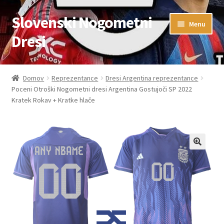
Slovenski Nogometni
Skip
Skip
Menu
to
to
Dresi
navigation
content
Domov
Domov
Reprezentance
Dresi Argentina reprezentance
Poceni Otroški Nogometni dresi Argentina Gostujoči SP 2022
Blog
Kratek Rokav + Kratke hlače
FAQs
Kontaktiraj nas
Košarica
Moj račun
Trgovina