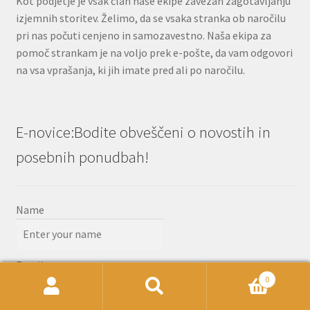
Kot podjetje je vsak član naše ekipe zavezan zagotavljanju
izjemnih storitev. Želimo, da se vsaka stranka ob naročilu
pri nas počuti cenjeno in samozavestno. Naša ekipa za
pomoč strankam je na voljo prek e-pošte, da vam odgovori
na vsa vprašanja, ki jih imate pred ali po naročilu.
E-novice:Bodite obveščeni o novostih in
posebnih ponudbah!
Name
Email
0
Išči:
Iskanje