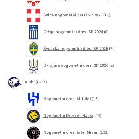
izdelkov
11
Švica nogometni dresi SP 2026
11
izdelkov
8
Grčija nogometni dresi SP 2026
8
izdelkov
20
Švedska nogometni dresi SP 2026
20
izdelkov
2
Ukrajina nogometni dresi SP 2026
2
izdelka
6394
Klubi
6394
izdelkov
16
Nogometni dresi Al-Hilal
16
izdelkov
43
Nogometni Dresi Al-Nassr
43
izdelkov
132
Nogometni dresi Inter Miami
132
izdelkov