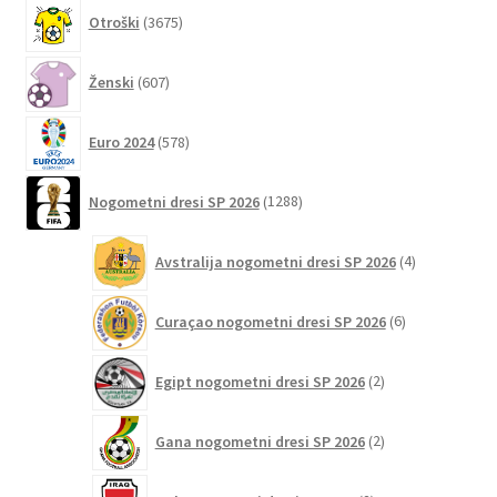
3675
Otroški
3675
izdelkov
607
Ženski
607
izdelkov
578
Euro 2024
578
izdelkov
1288
Nogometni dresi SP 2026
1288
izdelkov
4
Avstralija nogometni dresi SP 2026
4
izdelki
6
Curaçao nogometni dresi SP 2026
6
izdelkov
2
Egipt nogometni dresi SP 2026
2
izdelka
2
Gana nogometni dresi SP 2026
2
izdelka
2