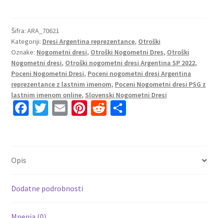
Nogometni
dresi
Argentina
Šifra:
ARA_70621
Kategoriji:
Dresi Argentina reprezentance
,
Otroški
Gostujoči
Oznake:
Nogometni dresi
,
Otroški Nogometni Dres
,
Otroški
SP
Nogometni dresi
,
Otroški nogometni dresi Argentina SP 2022
,
2022
Poceni Nogometni Dresi
,
Poceni nogometni dresi Argentina
Kratek
reprezentance z lastnim imenom
,
Poceni Nogometni dresi PSG z
Rokav
lastnim imenom online
,
Slovenski Nogometni Dresi
+
Fa
T
E
Pi
R
S
Kratke
ce
wi
m
nt
e
h
hlače
b
tt
ai
er
d
ar
količina
o
er
l
es
di
e
Opis
o
t
t
k
Dodatne podrobnosti
Mnenja (0)