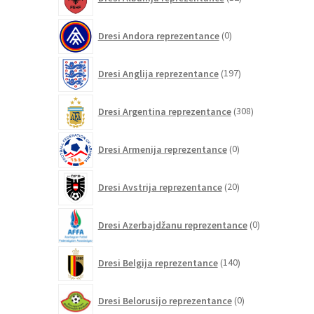
izdelkov
0
Dresi Andora reprezentance
0
izdelkov
197
Dresi Anglija reprezentance
197
izdelkov
308
Dresi Argentina reprezentance
308
izdelkov
0
Dresi Armenija reprezentance
0
izdelkov
20
Dresi Avstrija reprezentance
20
izdelkov
0
Dresi Azerbajdžanu reprezentance
0
izdelkov
140
Dresi Belgija reprezentance
140
izdelkov
0
Dresi Belorusijo reprezentance
0
izdelkov