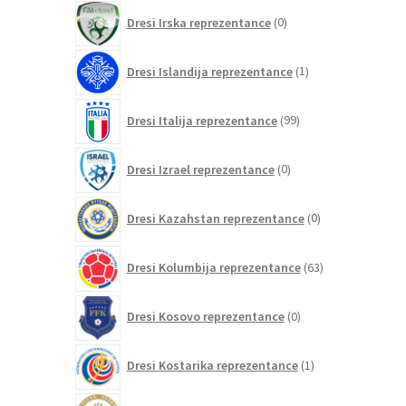
0
Dresi Irska reprezentance
0
izdelkov
1
Dresi Islandija reprezentance
1
izdelek
99
Dresi Italija reprezentance
99
izdelkov
0
Dresi Izrael reprezentance
0
izdelkov
0
Dresi Kazahstan reprezentance
0
izdelkov
63
Dresi Kolumbija reprezentance
63
izdelkov
0
Dresi Kosovo reprezentance
0
izdelkov
1
Dresi Kostarika reprezentance
1
izdelek
0