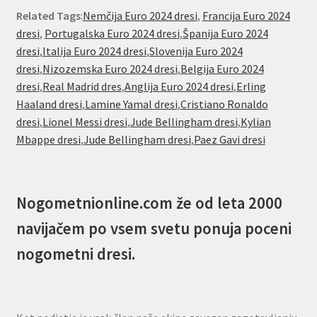
Related Tags
:
Nemčija Euro 2024 dresi
,
Francija Euro 2024
dresi
,
Portugalska Euro 2024 dresi
,
Španija Euro 2024
dresi
,
Italija Euro 2024 dresi
,
Slovenija Euro 2024
dresi
,
Nizozemska Euro 2024 dresi
,
Belgija Euro 2024
dresi
,
Real Madrid dres
,
Anglija Euro 2024 dresi
,
Erling
Haaland dresi
,
Lamine Yamal dresi
,
Cristiano Ronaldo
dresi
,
Lionel Messi dresi
,
Jude Bellingham dresi
,
Kylian
Mbappe dresi
,
Jude Bellingham dresi
,
Paez Gavi dresi
Nogometnionline.com že od leta 2000
navijačem po vsem svetu ponuja poceni
nogometni dresi.