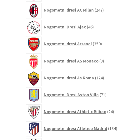
247
Nogometni dresi AC Milan
247
izdelkov
46
Nogometni Dresi Ajax
46
izdelkov
350
Nogometni dresi Arsenal
350
izdelkov
8
Nogometni dresi AS Monaco
8
izdelkov
124
Nogometni dresi As Roma
124
izdelkov
71
Nogometni Dresi Aston Villa
71
izdelkov
24
Nogometni dresi Athletic Bilbao
24
izdelkov
184
Nogometni dresi Atletico Madrid
184
izdelkov