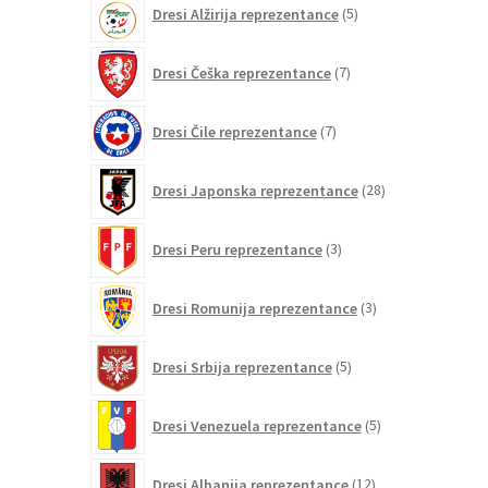
Dresi Alžirija reprezentance
5
izdelkov
7
Dresi Češka reprezentance
7
izdelkov
7
Dresi Čile reprezentance
7
izdelkov
28
Dresi Japonska reprezentance
28
izdelkov
3
Dresi Peru reprezentance
3
izdelki
3
Dresi Romunija reprezentance
3
izdelki
5
Dresi Srbija reprezentance
5
izdelkov
5
Dresi Venezuela reprezentance
5
izdelkov
12
Dresi Albanija reprezentance
12