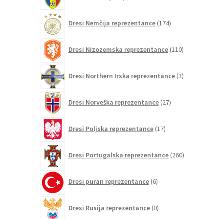
izdelkov
174
Dresi Nemčija reprezentance
174
izdelkov
110
Dresi Nizozemska reprezentance
110
izdelkov
3
Dresi Northern Irska reprezentance
3
izdelki
27
Dresi Norveška reprezentance
27
izdelkov
17
Dresi Poljska reprezentance
17
izdelkov
260
Dresi Portugalska reprezentance
260
izdelkov
6
Dresi puran reprezentance
6
izdelkov
0
Dresi Rusija reprezentance
0
izdelkov