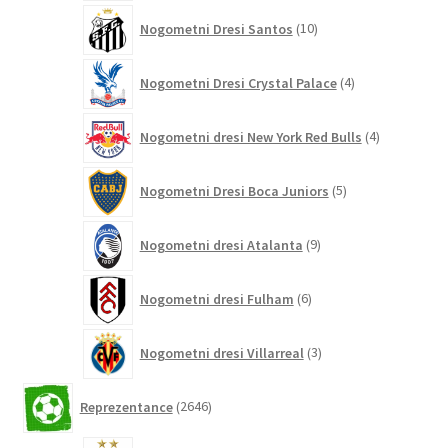
10
Nogometni Dresi Santos
10
izdelkov
4
Nogometni Dresi Crystal Palace
4
izdelki
4
Nogometni dresi New York Red Bulls
4
izdelki
5
Nogometni Dresi Boca Juniors
5
izdelkov
9
Nogometni dresi Atalanta
9
izdelkov
6
Nogometni dresi Fulham
6
izdelkov
3
Nogometni dresi Villarreal
3
izdelki
2646
Reprezentance
2646
izdelkov
5