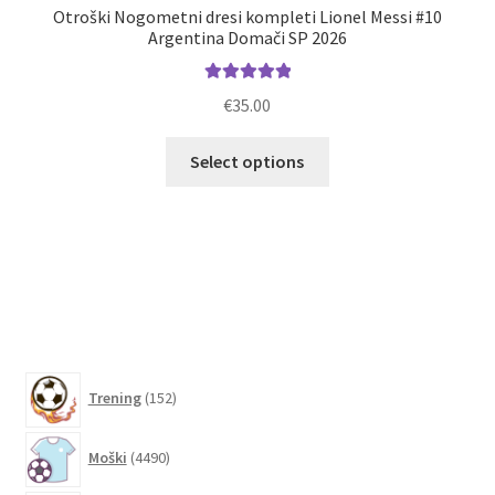
Otroški Nogometni dresi kompleti Lionel Messi #10
M
Argentina Domači SP 2026
Ocenjeno
€
35.00
5.00
od 5
Ta
Select options
izdelek
ima
več
različic.
Možnosti
lahko
izberete
na
152
strani
Trening
152
izdelkov
izdelka
4490
Moški
4490
izdelkov