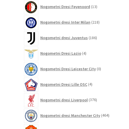
13
Nogometni Dresi Feyenoord
13
izdelkov
218
Nogometni dresi Inter Milan
218
izdelkov
186
Nogometni dresi Juventus
186
izdelkov
4
Nogometni Dresi Lazio
4
izdelki
0
Nogometni Dresi Leicester City
0
izdelkov
4
Nogometni Dresi Lille OSC
4
izdelki
376
Nogometni dresi Liverpool
376
izdelkov
464
Nogometni dresi Manchester City
464
izdelkov
325