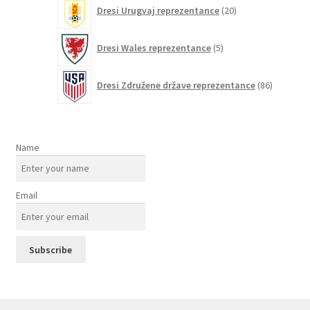
20
Dresi Urugvaj reprezentance
20
izdelkov
5
Dresi Wales reprezentance
5
izdelkov
86
Dresi Združene države reprezentance
86
izdelkov
Name
Email