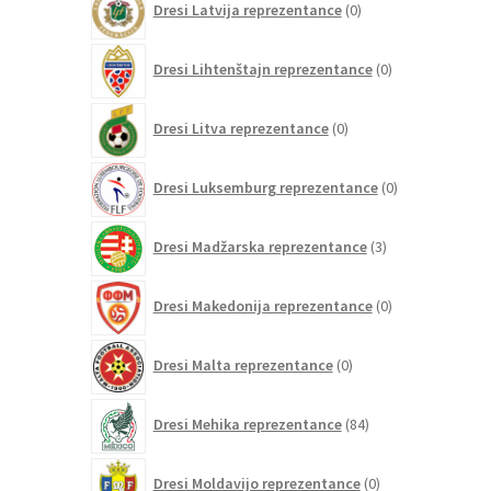
Dresi Latvija reprezentance
0
izdelkov
0
Dresi Lihtenštajn reprezentance
0
izdelkov
0
Dresi Litva reprezentance
0
izdelkov
0
Dresi Luksemburg reprezentance
0
izdelkov
3
Dresi Madžarska reprezentance
3
izdelki
0
Dresi Makedonija reprezentance
0
izdelkov
0
Dresi Malta reprezentance
0
izdelkov
84
Dresi Mehika reprezentance
84
izdelkov
0
Dresi Moldavijo reprezentance
0