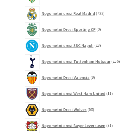
733
Nogometni dresi Real Madrid
733
izdelkov
0
Nogometni Dresi Sporting CP
0
izdelkov
23
Nogometni dresi SSC Napoli
23
izdelkov
256
Nogometni dresi Tottenham Hotspur
256
izdelko
9
Nogometni Dresi Valencia
9
izdelkov
11
Nogometni dresi West Ham United
11
izdelkov
60
Nogometni Dresi Wolves
60
izdelkov
31
Nogometni dresi Bayer Leverkusen
31
izdelkov