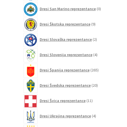
0
Dresi San Marino reprezentance
0
izdelkov
9
Dresi Škotska reprezentance
9
izdelkov
2
Dresi Slovaška reprezentance
2
izdelka
4
Dresi Slovenija reprezentance
4
izdelki
265
Dresi Španija reprezentance
265
izdelkov
20
Dresi Švedska reprezentance
20
izdelkov
11
Dresi Švica reprezentance
11
izdelkov
4
Dresi Ukrajina reprezentance
4
izdelki