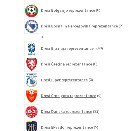
0
Dresi Bolgarijo reprezentance
0
izdelkov
Dresi Bosna in Hercegovina reprezentance
21
21
izdelkov
240
Dresi Brazilija reprezentance
240
izdelkov
0
Dresi Češčina reprezentance
0
izdelkov
0
Dresi Ciper reprezentance
0
izdelkov
0
Dresi Črna gora reprezentance
0
izdelkov
32
Dresi Danska reprezentance
32
izdelkov
5
Dresi Ekvador reprezentance
5
izdelkov