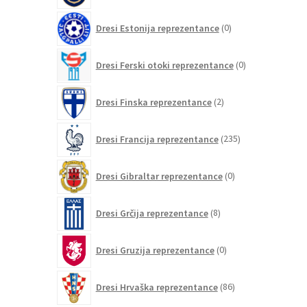
0
Dresi Estonija reprezentance
0
izdelkov
0
Dresi Ferski otoki reprezentance
0
izdelkov
2
Dresi Finska reprezentance
2
izdelka
235
Dresi Francija reprezentance
235
izdelkov
0
Dresi Gibraltar reprezentance
0
izdelkov
8
Dresi Grčija reprezentance
8
izdelkov
0
Dresi Gruzija reprezentance
0
izdelkov
86
Dresi Hrvaška reprezentance
86
izdelkov