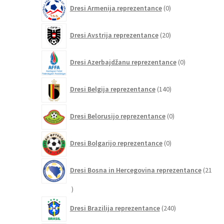
0
Dresi Armenija reprezentance
0
izdelkov
20
Dresi Avstrija reprezentance
20
izdelkov
0
Dresi Azerbajdžanu reprezentance
0
izdelkov
140
Dresi Belgija reprezentance
140
izdelkov
0
Dresi Belorusijo reprezentance
0
izdelkov
0
Dresi Bolgarijo reprezentance
0
izdelkov
Dresi Bosna in Hercegovina reprezentance
21
21
izdelkov
240
Dresi Brazilija reprezentance
240
izdelkov