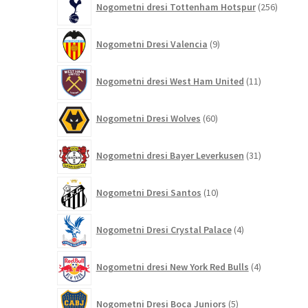
Nogometni dresi Tottenham Hotspur
256
izdelko
9
Nogometni Dresi Valencia
9
izdelkov
11
Nogometni dresi West Ham United
11
izdelkov
60
Nogometni Dresi Wolves
60
izdelkov
31
Nogometni dresi Bayer Leverkusen
31
izdelkov
10
Nogometni Dresi Santos
10
izdelkov
4
Nogometni Dresi Crystal Palace
4
izdelki
4
Nogometni dresi New York Red Bulls
4
izdelki
5
Nogometni Dresi Boca Juniors
5