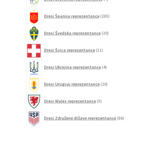
izdelki
265
Dresi Španija reprezentance
265
izdelkov
20
Dresi Švedska reprezentance
20
izdelkov
11
Dresi Švica reprezentance
11
izdelkov
4
Dresi Ukrajina reprezentance
4
izdelki
20
Dresi Urugvaj reprezentance
20
izdelkov
5
Dresi Wales reprezentance
5
izdelkov
86
Dresi Združene države reprezentance
86
izdelkov