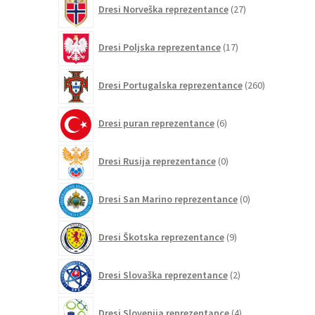
Dresi Norveška reprezentance
27
izdelkov
17
Dresi Poljska reprezentance
17
izdelkov
260
Dresi Portugalska reprezentance
260
izdelkov
6
Dresi puran reprezentance
6
izdelkov
0
Dresi Rusija reprezentance
0
izdelkov
0
Dresi San Marino reprezentance
0
izdelkov
9
Dresi Škotska reprezentance
9
izdelkov
2
Dresi Slovaška reprezentance
2
izdelka
4
Dresi Slovenija reprezentance
4