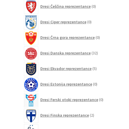
0
Dresi Češčina reprezentance
0
izdelkov
0
Dresi Ciper reprezentance
0
izdelkov
0
Dresi Črna gora reprezentance
0
izdelkov
32
Dresi Danska reprezentance
32
izdelkov
5
Dresi Ekvador reprezentance
5
izdelkov
0
Dresi Estonija reprezentance
0
izdelkov
0
Dresi Ferski otoki reprezentance
0
izdelkov
2
Dresi Finska reprezentance
2
izdelka
235