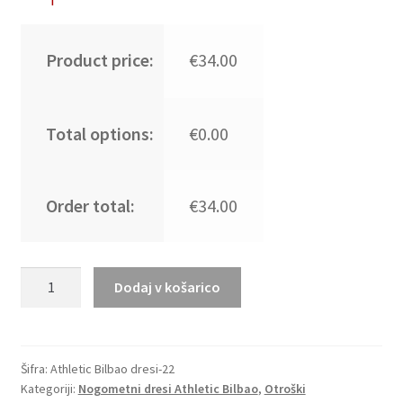
Product price:
€34.00
Total options:
€0.00
Order total:
€34.00
Poceni
Dodaj v košarico
Otroški
nogometni
dresi
Athletic
Šifra:
Athletic Bilbao dresi-22
Kategoriji:
Nogometni dresi Athletic Bilbao
,
Otroški
Bilbao