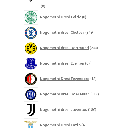
8
8
izdelkov
8
Nogometni Dresi Celtic
8
izdelkov
349
Nogometni dresi Chelsea
349
izdelkov
200
Nogometni dresi Dortmund
200
izdelkov
67
Nogometni dresi Everton
67
izdelkov
13
Nogometni Dresi Feyenoord
13
izdelkov
218
Nogometni dresi Inter Milan
218
izdelkov
186
Nogometni dresi Juventus
186
izdelkov
4
Nogometni Dresi Lazio
4
izdelki