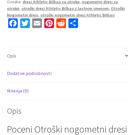
Oznake:
dresi Athletic Bilbao za otroke
,
nogometni dresi za
Domači
otroke
,
otroški dresi Athletic Bilbao z lastnim imenom
,
Otroški
2026/27
Nogometni dresi
,
otroški nogometni dresi Athletic Bilbao
kompleti
Fa
T
E
Pi
R
S
količina
ce
wi
m
nt
e
h
b
tt
ai
er
d
ar
o
er
l
es
di
e
Opis
o
t
t
k
Dodatne podrobnosti
Mnenja (0)
Opis
Poceni Otroški nogometni dresi