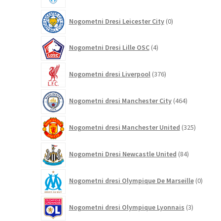
0
Nogometni Dresi Leicester City
0
izdelkov
4
Nogometni Dresi Lille OSC
4
izdelki
376
Nogometni dresi Liverpool
376
izdelkov
464
Nogometni dresi Manchester City
464
izdelkov
325
Nogometni dresi Manchester United
325
izdelkov
84
Nogometni Dresi Newcastle United
84
izdelkov
0
Nogometni dresi Olympique De Marseille
0
izdelk
3
Nogometni dresi Olympique Lyonnais
3
izdelki