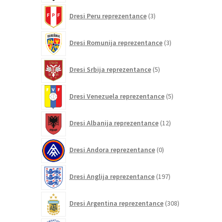
3
Dresi Peru reprezentance
3
izdelki
3
Dresi Romunija reprezentance
3
izdelki
5
Dresi Srbija reprezentance
5
izdelkov
5
Dresi Venezuela reprezentance
5
izdelkov
12
Dresi Albanija reprezentance
12
izdelkov
0
Dresi Andora reprezentance
0
izdelkov
197
Dresi Anglija reprezentance
197
izdelkov
308
Dresi Argentina reprezentance
308
izdelkov