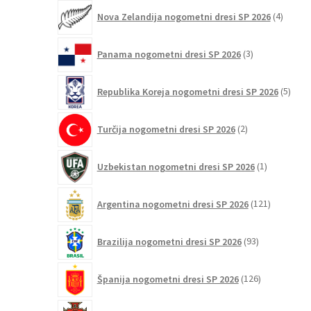
4
Nova Zelandija nogometni dresi SP 2026
4
izdelki
3
Panama nogometni dresi SP 2026
3
izdelki
5
Republika Koreja nogometni dresi SP 2026
5
izdel
2
Turčija nogometni dresi SP 2026
2
izdelka
1
Uzbekistan nogometni dresi SP 2026
1
izdelek
121
Argentina nogometni dresi SP 2026
121
izdelkov
93
Brazilija nogometni dresi SP 2026
93
izdelkov
126
Španija nogometni dresi SP 2026
126
izdelkov
142