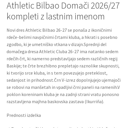
Athletic Bilbao Domači 2026/27
kompleti z lastnim imenom
Novi dres Athletic Bilbao 26-27 se ponaša z ikoničnimi
rdeče-belimi navpičnimi črtami kluba, a hkrati s posebno
zgodbo, ki je umetniško vtkana v dizajn.Sprednji del
domačega dresa Athletic Cluba 26-27 ima natanko sedem
rdečih črt, ki namerno predstavljajo sedem različnih regij
Baskije; te črte brezhibno prepletajo raznolike skupnosti,
ki tvorijo srce kluba, in s tem povezujejo preteklost,
sedanjost in prihodnost.Črn V-izrez dopolnjujejo ujemajoči
se robovi na manšetah in vpadljivi črni paneli na ramenih.V
poklon koreninam kluba je na zadnji strani vratu ponosno
razstavljena majhna baskovska zastava (Ikurriña).
Prednosti izdelka