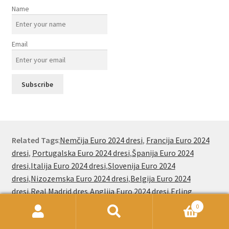
Name
Email
Related Tags
:
Nemčija Euro 2024 dresi
,
Francija Euro 2024
dresi
,
Portugalska Euro 2024 dresi
,
Španija Euro 2024
dresi
,
Italija Euro 2024 dresi
,
Slovenija Euro 2024
dresi
,
Nizozemska Euro 2024 dresi
,
Belgija Euro 2024
dresi
,
Real Madrid dres
,
Anglija Euro 2024 dresi
,
Erling
Haaland dresi
,
Lamine Yamal dresi
,
Cristiano Ronaldo
0
dresi
,
Lionel Messi dresi
,
Jude Bellingham dresi
,
Kylian
Išči:
Iskanje