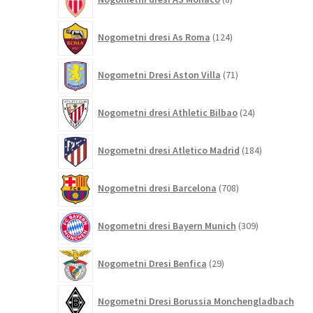
izdelkov
124
Nogometni dresi As Roma
124
izdelkov
71
Nogometni Dresi Aston Villa
71
izdelkov
24
Nogometni dresi Athletic Bilbao
24
izdelkov
184
Nogometni dresi Atletico Madrid
184
izdelkov
708
Nogometni dresi Barcelona
708
izdelkov
309
Nogometni dresi Bayern Munich
309
izdelkov
29
Nogometni Dresi Benfica
29
izdelkov
Nogometni Dresi Borussia Monchengladbach