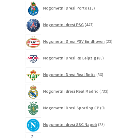
13
Nogometni Dresi Porto
13
izdelkov
447
Nogometni dresi PSG
447
izdelkov
23
Nogometni Dresi PSV Eindhoven
23
izdelkov
88
Nogometni Dresi RB Leipzig
88
izdelkov
30
Nogometni Dresi Real Betis
30
izdelkov
733
Nogometni dresi Real Madrid
733
izdelkov
0
Nogometni Dresi Sporting CP
0
izdelkov
23
Nogometni dresi SSC Napoli
23
izdelkov
256