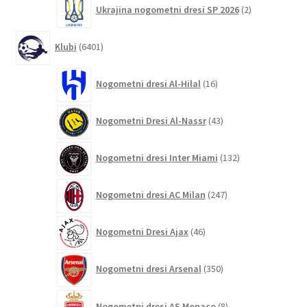
2
Ukrajina nogometni dresi SP 2026
2
izdelka
6401
Klubi
6401
izdelek
16
Nogometni dresi Al-Hilal
16
izdelkov
43
Nogometni Dresi Al-Nassr
43
izdelkov
132
Nogometni dresi Inter Miami
132
izdelkov
247
Nogometni dresi AC Milan
247
izdelkov
46
Nogometni Dresi Ajax
46
izdelkov
350
Nogometni dresi Arsenal
350
izdelkov
8
Nogometni dresi AS Monaco
8