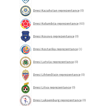
0
Dresi Kazahstan reprezentance
0
izdelkov
63
Dresi Kolumbija reprezentance
63
izdelkov
0
Dresi Kosovo reprezentance
0
izdelkov
1
Dresi Kostarika reprezentance
1
izdelek
0
Dresi Latvija reprezentance
0
izdelkov
0
Dresi Lihtenštajn reprezentance
0
izdelkov
0
Dresi Litva reprezentance
0
izdelkov
0
Dresi Luksemburg reprezentance
0
izdelkov