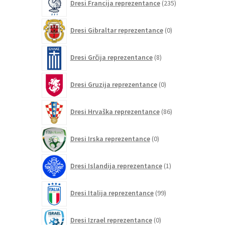
Dresi Francija reprezentance
235
izdelkov
0
Dresi Gibraltar reprezentance
0
izdelkov
8
Dresi Grčija reprezentance
8
izdelkov
0
Dresi Gruzija reprezentance
0
izdelkov
86
Dresi Hrvaška reprezentance
86
izdelkov
0
Dresi Irska reprezentance
0
izdelkov
1
Dresi Islandija reprezentance
1
izdelek
99
Dresi Italija reprezentance
99
izdelkov
0
Dresi Izrael reprezentance
0
izdelkov