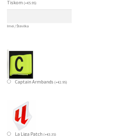
Tiskom
(
+
€
5.95
)
Imei / Številka
Captain Armbands
(
+
€
2.95
)
La Liga Patch
(
+
€
3.35
)