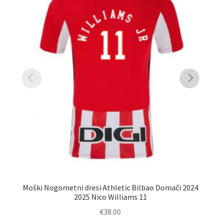
O
Moški Nogometni dresi Athletic Bilbao Domači 2024
2025 Nico Williams 11
€
38.00