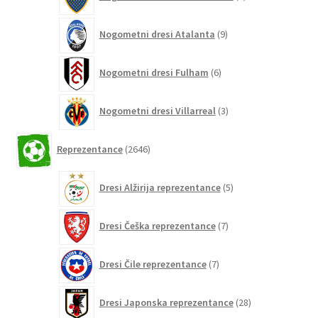
izdelkov
9
Nogometni dresi Atalanta
9
izdelkov
6
Nogometni dresi Fulham
6
izdelkov
3
Nogometni dresi Villarreal
3
izdelki
2646
Reprezentance
2646
izdelkov
5
Dresi Alžirija reprezentance
5
izdelkov
7
Dresi Češka reprezentance
7
izdelkov
7
Dresi Čile reprezentance
7
izdelkov
28
Dresi Japonska reprezentance
28
izdelkov