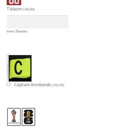
Tiskom
(
+
€
5.95
)
Imei / Številka
Captain Armbands
(
+
€
2.95
)