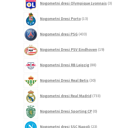
Nogometni dresi Olympique Lyonnais
3
izdelki
13
Nogometni Dresi Porto
13
izdelkov
433
Nogometni dresi PSG
433
izdelkov
19
Nogometni Dresi PSV Eindhoven
19
izdelkov
88
Nogometni Dresi RB Leipzig
88
izdelkov
30
Nogometni Dresi Real Betis
30
izdelkov
733
Nogometni dresi Real Madrid
733
izdelkov
0
Nogometni Dresi Sporting CP
0
izdelkov
23
Nogometni dresi SSC Napoli
23