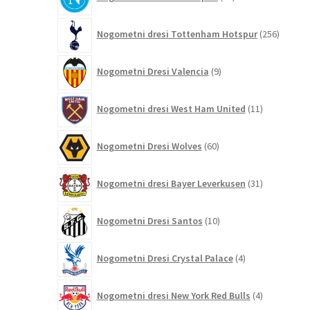
izdelkov
256
Nogometni dresi Tottenham Hotspur
256
izdelko
9
Nogometni Dresi Valencia
9
izdelkov
11
Nogometni dresi West Ham United
11
izdelkov
60
Nogometni Dresi Wolves
60
izdelkov
31
Nogometni dresi Bayer Leverkusen
31
izdelkov
10
Nogometni Dresi Santos
10
izdelkov
4
Nogometni Dresi Crystal Palace
4
izdelki
4
Nogometni dresi New York Red Bulls
4
izdelki