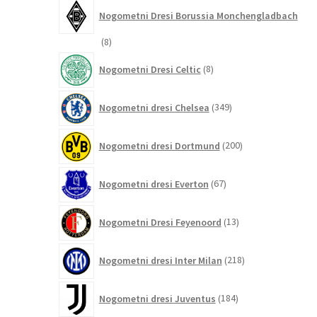
Nogometni Dresi Borussia Monchengladbach
8
8
izdelkov
8
Nogometni Dresi Celtic
8
izdelkov
349
Nogometni dresi Chelsea
349
izdelkov
200
Nogometni dresi Dortmund
200
izdelkov
67
Nogometni dresi Everton
67
izdelkov
13
Nogometni Dresi Feyenoord
13
izdelkov
218
Nogometni dresi Inter Milan
218
izdelkov
184
Nogometni dresi Juventus
184
izdelkov