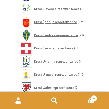
4
Dresi Slovenija reprezentance
4
izdelki
265
Dresi Španija reprezentance
265
izdelkov
20
Dresi Švedska reprezentance
20
izdelkov
11
Dresi Švica reprezentance
11
izdelkov
4
Dresi Ukrajina reprezentance
4
izdelki
20
Dresi Urugvaj reprezentance
20
izdelkov
5
Dresi Wales reprezentance
5
izdelkov
86
0
Dresi Združene države reprezentance
86
izdelkov
Išči:
Iskanje