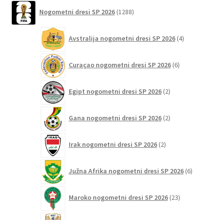
1288
Nogometni dresi SP 2026
1288
izdelkov
4
Avstralija nogometni dresi SP 2026
4
izdelki
6
Curaçao nogometni dresi SP 2026
6
izdelkov
2
Egipt nogometni dresi SP 2026
2
izdelka
2
Gana nogometni dresi SP 2026
2
izdelka
2
Irak nogometni dresi SP 2026
2
izdelka
6
Južna Afrika nogometni dresi SP 2026
6
izdelkov
23
Maroko nogometni dresi SP 2026
23
izdelkov
25