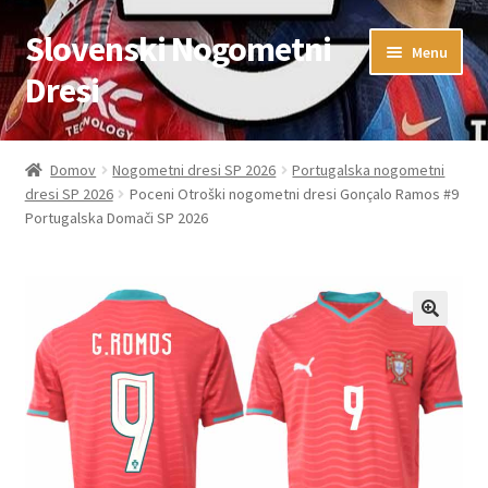
Slovenski Nogometni
Skip
Skip
Menu
to
to
Dresi
navigation
content
Domov
Domov
Nogometni dresi SP 2026
Portugalska nogometni
dresi SP 2026
Poceni Otroški nogometni dresi Gonçalo Ramos #9
Blog
Portugalska Domači SP 2026
FAQs
Kontaktiraj nas
Košarica
Moj račun
Trgovina