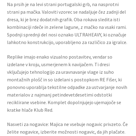
Na prsih je na levi strani portugalski grb, na nasprotni
strani pa mačka. Valoviti vzorec se nadaljuje čez zadnji del
dresa, ki je brez dodatnih grafik. Oba rokava sledita isti
kombinaciji rdeče in zelene lagune, z mačko na vsaki rami.
Spodnji sprednji del nosi oznako ULTRAHEAVY, ki označuje
lahkotno konstrukcijo, uporabljeno za različico za igralce.
Replike imajo enako vizualno postavitev, vendar so
izdelane v kroju, usmerjenem k navijačem. Ti dresi
vključujejo tehnologijo za uravnavanje vlage iz suho
montažnih plošč in so izdelani s postopkom RE Fišer, ki
ponovno uporablja tekstilne odpadke za ustvarjanje novih
materialov z najmanj petindevetdesetimi odstotki
reciklirane vsebine. Komplet dopolnjujejo ujemajoče se
kratke hlače Klub Red.
Nasveti za nogavice: Majica ne vsebuje nogavic privzeto. Če
želite nogavice, izberite možnosti nogavic, da jih plačate.