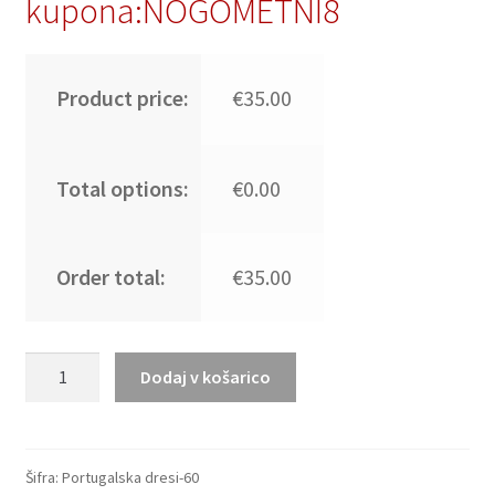
kupona:NOGOMETNI8
Product price:
€35.00
Total options:
€0.00
Order total:
€35.00
Poceni
Dodaj v košarico
Otroški
nogometni
dresi
Gonçalo
Šifra:
Portugalska dresi-60