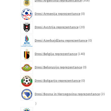
Dresi Argentina reprezentance
308
izdelkov
0
Dresi Armenija reprezentance
0
izdelkov
20
Dresi Avstrija reprezentance
20
izdelkov
0
Dresi Azerbajdžanu reprezentance
0
izdelkov
140
Dresi Belgija reprezentance
140
izdelkov
0
Dresi Belorusijo reprezentance
0
izdelkov
0
Dresi Bolgarijo reprezentance
0
izdelkov
Dresi Bosna in Hercegovina reprezentance
21
21
izdelkov
240