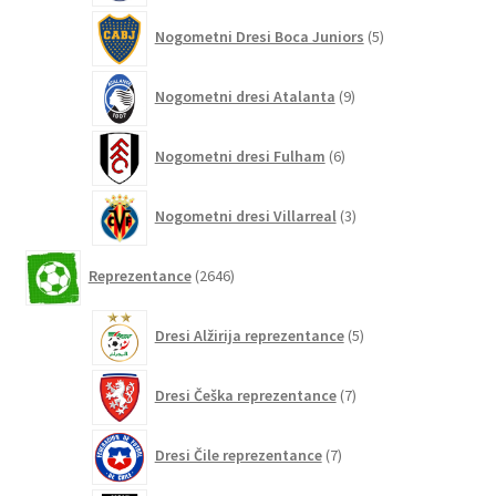
5
Nogometni Dresi Boca Juniors
5
izdelkov
9
Nogometni dresi Atalanta
9
izdelkov
6
Nogometni dresi Fulham
6
izdelkov
3
Nogometni dresi Villarreal
3
izdelki
2646
Reprezentance
2646
izdelkov
5
Dresi Alžirija reprezentance
5
izdelkov
7
Dresi Češka reprezentance
7
izdelkov
7
Dresi Čile reprezentance
7
izdelkov