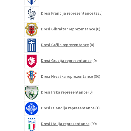
235
Dresi Francija reprezentance
235
izdelkov
0
Dresi Gibraltar reprezentance
0
izdelkov
8
Dresi Grčija reprezentance
8
izdelkov
0
Dresi Gruzija reprezentance
0
izdelkov
86
Dresi Hrvaška reprezentance
86
izdelkov
0
Dresi Irska reprezentance
0
izdelkov
1
Dresi Islandija reprezentance
1
izdelek
99
Dresi Italija reprezentance
99
izdelkov