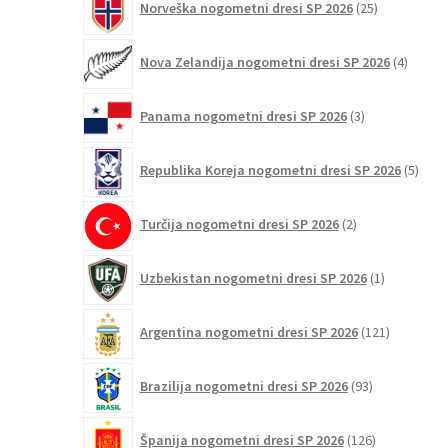
Norveška nogometni dresi SP 2026
25
izdelkov
4
Nova Zelandija nogometni dresi SP 2026
4
izdelki
3
Panama nogometni dresi SP 2026
3
izdelki
5
Republika Koreja nogometni dresi SP 2026
5
izdel
2
Turčija nogometni dresi SP 2026
2
izdelka
1
Uzbekistan nogometni dresi SP 2026
1
izdelek
121
Argentina nogometni dresi SP 2026
121
izdelkov
93
Brazilija nogometni dresi SP 2026
93
izdelkov
126
Španija nogometni dresi SP 2026
126