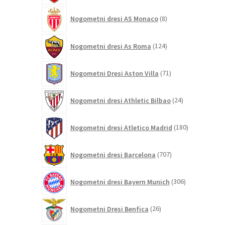
8
Nogometni dresi AS Monaco
8
izdelkov
124
Nogometni dresi As Roma
124
izdelkov
71
Nogometni Dresi Aston Villa
71
izdelkov
24
Nogometni dresi Athletic Bilbao
24
izdelkov
180
Nogometni dresi Atletico Madrid
180
izdelkov
707
Nogometni dresi Barcelona
707
izdelkov
306
Nogometni dresi Bayern Munich
306
izdelkov
26
Nogometni Dresi Benfica
26
izdelkov