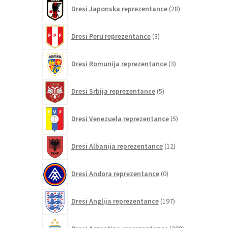
28
Dresi Japonska reprezentance
28
izdelkov
3
Dresi Peru reprezentance
3
izdelki
3
Dresi Romunija reprezentance
3
izdelki
5
Dresi Srbija reprezentance
5
izdelkov
5
Dresi Venezuela reprezentance
5
izdelkov
12
Dresi Albanija reprezentance
12
izdelkov
0
Dresi Andora reprezentance
0
izdelkov
197
Dresi Anglija reprezentance
197
izdelkov
308