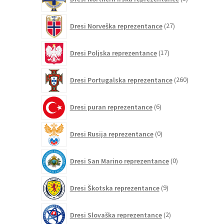
izdelki
27
Dresi Norveška reprezentance
27
izdelkov
17
Dresi Poljska reprezentance
17
izdelkov
260
Dresi Portugalska reprezentance
260
izdelkov
6
Dresi puran reprezentance
6
izdelkov
0
Dresi Rusija reprezentance
0
izdelkov
0
Dresi San Marino reprezentance
0
izdelkov
9
Dresi Škotska reprezentance
9
izdelkov
2
Dresi Slovaška reprezentance
2
izdelka