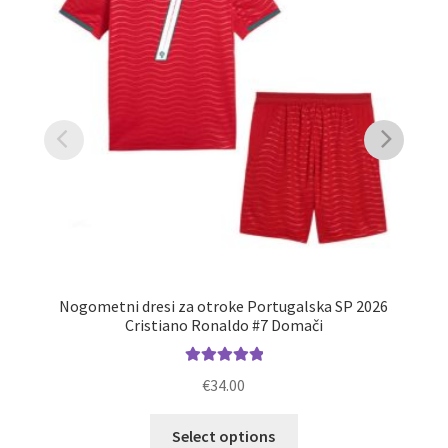
Nogometni dresi za otroke Portugalska SP 2026
Cristiano Ronaldo #7 Domači
Ocenjeno
€
34.00
5.00
od 5
Ta
O
Select options