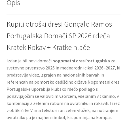
Opis
Kupiti otroški dresi Gonçalo Ramos
Portugalska Domači SP 2026 rdeča
Kratek Rokav + Kratke hlače
Izdan je bil novi domači
nogometni dres Portugalska
za
svetovno prvenstvo 2026 in mednarodni cikel 2026–2027, ki
predstavlja videz, zgrajen na nacionalnih barvah in
referencah na pomorsko dediščino države.Nogometni dres
Portugalske uporablja klubsko rdečo podlago s
ponavljajočim se valovitim vzorcem, vdelanim v tkanino, v
kombinaciji z zelenim robom na ovratniku in rokavih. Izrez
v obliki črke V ima teksturi ran zelen vložek, na notranjem
ovratniku pa je majhen simbol, ki spominja na kompas.