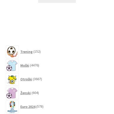
izdelek
ima
več
različic.
Možnosti
lahko
izberete
na
152
strani
Trening
152
izdelkov
izdelka
4476
Moški
4476
izdelkov
3667
Otroški
3667
izdelkov
604
Ženski
604
izdelki
578
Euro 2024
578
izdelkov