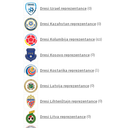
0
Dresi Izrael reprezentance
0
izdelkov
0
Dresi Kazahstan reprezentance
0
izdelkov
63
Dresi Kolumbija reprezentance
63
izdelkov
0
Dresi Kosovo reprezentance
0
izdelkov
1
Dresi Kostarika reprezentance
1
izdelek
0
Dresi Latvija reprezentance
0
izdelkov
0
Dresi Lihtenštajn reprezentance
0
izdelkov
0
Dresi Litva reprezentance
0
izdelkov