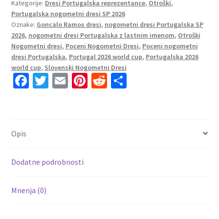
Kategorije:
Dresi Portugalska reprezentance
,
Otroški
,
Ramos
Portugalska nogometni dresi SP 2026
#9
Oznake:
Goncalo Ramos dresi
,
nogometni dresi Portugalska SP
Portugalska
2026
,
nogometni dresi Portugalska z lastnim imenom
,
Otroški
Domači
Nogometni dresi
,
Poceni Nogometni Dresi
,
Poceni nogometni
SP
dresi Portugalska
,
Portugal 2026 world cup
,
Portugalska 2026
2026
world cup
,
Slovenski Nogometni Dresi
Fa
T
E
Pi
R
S
količina
ce
wi
m
nt
e
h
b
tt
ai
er
d
ar
o
er
l
es
di
e
Opis
o
t
t
k
Dodatne podrobnosti
Mnenja (0)