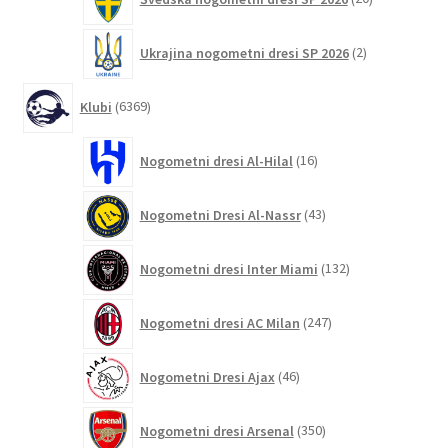
izdelkov
2
Ukrajina nogometni dresi SP 2026
2
izdelka
6369
Klubi
6369
izdelkov
16
Nogometni dresi Al-Hilal
16
izdelkov
43
Nogometni Dresi Al-Nassr
43
izdelkov
132
Nogometni dresi Inter Miami
132
izdelkov
247
Nogometni dresi AC Milan
247
izdelkov
46
Nogometni Dresi Ajax
46
izdelkov
350
Nogometni dresi Arsenal
350
izdelkov