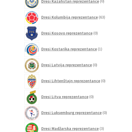
Dresi Kazahstan reprezentance
0
izdelkov
63
Dresi Kolumbija reprezentance
63
izdelkov
0
Dresi Kosovo reprezentance
0
izdelkov
1
Dresi Kostarika reprezentance
1
izdelek
0
Dresi Latvija reprezentance
0
izdelkov
0
Dresi Lihtenštajn reprezentance
0
izdelkov
0
Dresi Litva reprezentance
0
izdelkov
0
Dresi Luksemburg reprezentance
0
izdelkov
3
Dresi Madžarska reprezentance
3
izdelki