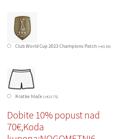
Club World Cup 2023 Champions Patch
(
+
€
3.65
)
Kratke hlače
(
+
€
13.75
)
Dobite 10% popust nad
70€,Koda
kupona:NOGOMETNI6