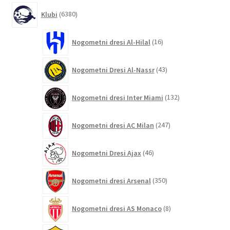
6380
Klubi
6380
izdelkov
16
Nogometni dresi Al-Hilal
16
izdelkov
43
Nogometni Dresi Al-Nassr
43
izdelkov
132
Nogometni dresi Inter Miami
132
izdelkov
247
Nogometni dresi AC Milan
247
izdelkov
46
Nogometni Dresi Ajax
46
izdelkov
350
Nogometni dresi Arsenal
350
izdelkov
8
Nogometni dresi AS Monaco
8
izdelkov
124