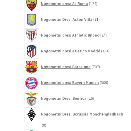
Nogometni dresi As Roma
124
izdelkov
71
Nogometni Dresi Aston Villa
71
izdelkov
24
Nogometni dresi Athletic Bilbao
24
izdelkov
184
Nogometni dresi Atletico Madrid
184
izdelkov
707
Nogometni dresi Barcelona
707
izdelkov
309
Nogometni dresi Bayern Munich
309
izdelkov
26
Nogometni Dresi Benfica
26
izdelkov
Nogometni Dresi Borussia Monchengladbach
8
8