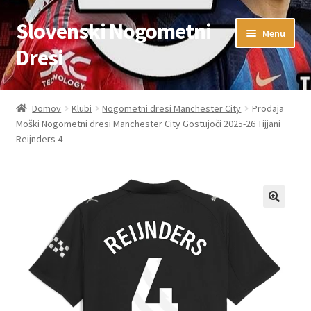
Slovenski Nogometni
Skip
Skip
Menu
to
to
Dresi
navigation
content
Domov
Domov
Klubi
Nogometni dresi Manchester City
Prodaja
Moški Nogometni dresi Manchester City Gostujoči 2025-26 Tijjani
Blog
Reijnders 4
FAQs
Kontaktiraj nas
Košarica
Moj račun
Trgovina