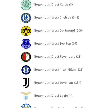
izdelkov
8
Nogometni Dresi Celtic
8
izdelkov
349
Nogometni dresi Chelsea
349
izdelkov
200
Nogometni dresi Dortmund
200
izdelkov
67
Nogometni dresi Everton
67
izdelkov
13
Nogometni Dresi Feyenoord
13
izdelkov
218
Nogometni dresi Inter Milan
218
izdelkov
184
Nogometni dresi Juventus
184
izdelkov
4
Nogometni Dresi Lazio
4
izdelki
0