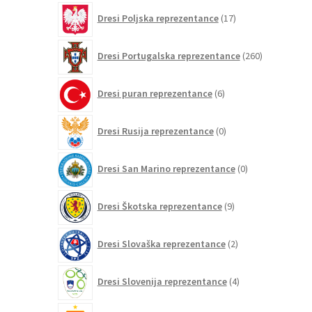
17
Dresi Poljska reprezentance
17
izdelkov
260
Dresi Portugalska reprezentance
260
izdelkov
6
Dresi puran reprezentance
6
izdelkov
0
Dresi Rusija reprezentance
0
izdelkov
0
Dresi San Marino reprezentance
0
izdelkov
9
Dresi Škotska reprezentance
9
izdelkov
2
Dresi Slovaška reprezentance
2
izdelka
4
Dresi Slovenija reprezentance
4
izdelki
265