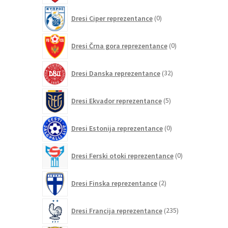
0
Dresi Ciper reprezentance
0
izdelkov
0
Dresi Črna gora reprezentance
0
izdelkov
32
Dresi Danska reprezentance
32
izdelkov
5
Dresi Ekvador reprezentance
5
izdelkov
0
Dresi Estonija reprezentance
0
izdelkov
0
Dresi Ferski otoki reprezentance
0
izdelkov
2
Dresi Finska reprezentance
2
izdelka
235
Dresi Francija reprezentance
235
izdelkov