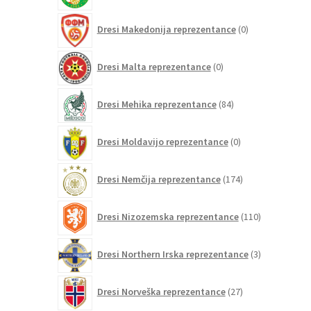
0
Dresi Makedonija reprezentance
0
izdelkov
0
Dresi Malta reprezentance
0
izdelkov
84
Dresi Mehika reprezentance
84
izdelkov
0
Dresi Moldavijo reprezentance
0
izdelkov
174
Dresi Nemčija reprezentance
174
izdelkov
110
Dresi Nizozemska reprezentance
110
izdelkov
3
Dresi Northern Irska reprezentance
3
izdelki
27
Dresi Norveška reprezentance
27
izdelkov