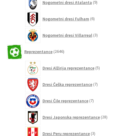
Nogometni dresi Atalanta
9
izdelkov
6
Nogometni dresi Fulham
6
izdelkov
3
Nogometni dresi Villarreal
3
izdelki
2646
Reprezentance
2646
izdelkov
5
Dresi Alžirija reprezentance
5
izdelkov
7
Dresi Češka reprezentance
7
izdelkov
7
Dresi Čile reprezentance
7
izdelkov
28
Dresi Japonska reprezentance
28
izdelkov
3
Dresi Peru reprezentance
3