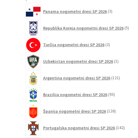
3
Panama nogometni dresi SP 2026
3
izdelki
5
Republika Koreja nogometni dresi SP 2026
5
izdel
2
Turčija nogometni dresi SP 2026
2
izdelka
1
Uzbekistan nogometni dresi SP 2026
1
izdelek
121
Argentina nogometni dresi SP 2026
121
izdelkov
93
Brazilija nogometni dresi SP 2026
93
izdelkov
126
Španija nogometni dresi SP 2026
126
izdelkov
142
Portugalska nogometni dresi SP 2026
142
izdelko