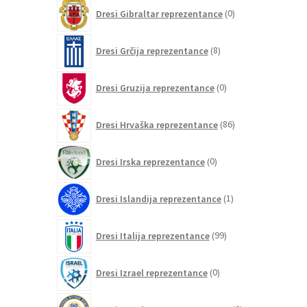
0
Dresi Gibraltar reprezentance
0
izdelkov
8
Dresi Grčija reprezentance
8
izdelkov
0
Dresi Gruzija reprezentance
0
izdelkov
86
Dresi Hrvaška reprezentance
86
izdelkov
0
Dresi Irska reprezentance
0
izdelkov
1
Dresi Islandija reprezentance
1
izdelek
99
Dresi Italija reprezentance
99
izdelkov
0
Dresi Izrael reprezentance
0
izdelkov
0