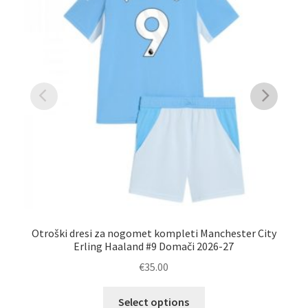
Otroški dresi za nogomet kompleti Manchester City
Mo
Erling Haaland #9 Domači 2026-27
€
35.00
Ta
Select options