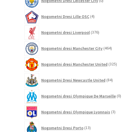
Nogometni Dresi Leicester City
0
izdelkov
4
Nogometni Dresi Lille OSC
4
izdelki
376
Nogometni dresi Liverpool
376
izdelkov
464
Nogometni dresi Manchester City
464
izdelkov
325
Nogometni dresi Manchester United
325
izdelkov
84
Nogometni Dresi Newcastle United
84
izdelkov
0
Nogometni dresi Olympique De Marseille
0
izdelk
3
Nogometni dresi Olympique Lyonnais
3
izdelki
13
Nogometni Dresi Porto
13
izdelkov