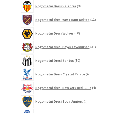
9
Nogometni Dresi Valencia
9
izdelkov
11
Nogometni dresi West Ham United
11
izdelkov
60
Nogometni Dresi Wolves
60
izdelkov
31
Nogometni dresi Bayer Leverkusen
31
izdelkov
10
Nogometni Dresi Santos
10
izdelkov
4
Nogometni Dresi Crystal Palace
4
izdelki
4
Nogometni dresi New York Red Bulls
4
izdelki
5
Nogometni Dresi Boca Juniors
5
izdelkov
9