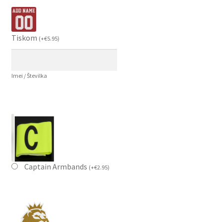
Tiskom
(
+
€
5.95
)
Imei / Številka
Captain Armbands
(
+
€
2.95
)