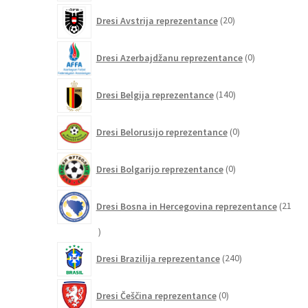
20
Dresi Avstrija reprezentance
20
izdelkov
0
Dresi Azerbajdžanu reprezentance
0
izdelkov
140
Dresi Belgija reprezentance
140
izdelkov
0
Dresi Belorusijo reprezentance
0
izdelkov
0
Dresi Bolgarijo reprezentance
0
izdelkov
Dresi Bosna in Hercegovina reprezentance
21
21
izdelkov
240
Dresi Brazilija reprezentance
240
izdelkov
0
Dresi Češčina reprezentance
0
izdelkov