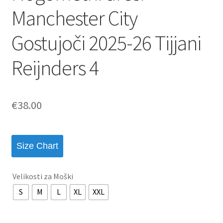
Manchester City
Gostujoči 2025-26 Tijjani
Reijnders 4
€
38.00
Size Chart
Velikosti za Moški
S
M
L
XL
XXL