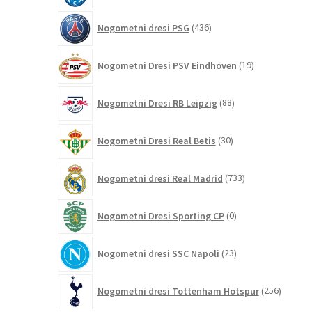
436
Nogometni dresi PSG
436
izdelkov
19
Nogometni Dresi PSV Eindhoven
19
izdelkov
88
Nogometni Dresi RB Leipzig
88
izdelkov
30
Nogometni Dresi Real Betis
30
izdelkov
733
Nogometni dresi Real Madrid
733
izdelkov
0
Nogometni Dresi Sporting CP
0
izdelkov
23
Nogometni dresi SSC Napoli
23
izdelkov
256
Nogometni dresi Tottenham Hotspur
256
izdelko