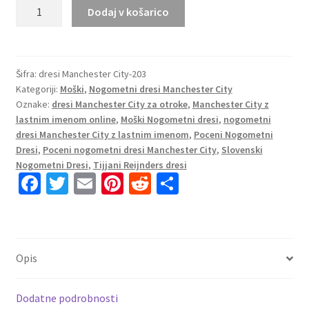
Prodaja
Dodaj v košarico
Moški
Nogometni
dresi
Manchester
Šifra:
dresi Manchester City-203
Kategoriji:
Moški
,
Nogometni dresi Manchester City
City
Oznake:
dresi Manchester City za otroke
,
Manchester City z
Gostujoči
lastnim imenom online
,
Moški Nogometni dresi
,
nogometni
2025-
dresi Manchester City z lastnim imenom
,
Poceni Nogometni
26
Dresi
,
Poceni nogometni dresi Manchester City
,
Slovenski
Tijjani
Nogometni Dresi
,
Tijjani Reijnders dresi
Reijnders
Fa
T
E
Pi
R
S
4
ce
wi
m
nt
e
h
količina
b
tt
ai
er
d
ar
o
er
l
es
di
e
Opis
o
t
t
k
Dodatne podrobnosti