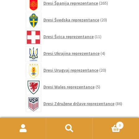
Dresi Španija reprezentance
265
izdelkov
20
Dresi Švedska reprezentance
20
izdelkov
11
Dresi Švica reprezentance
11
izdelkov
4
Dresi Ukrajina reprezentance
4
izdelki
20
Dresi Urugvaj reprezentance
20
izdelkov
5
Dresi Wales reprezentance
5
izdelkov
86
Dresi Združene države reprezentance
86
izdelkov
0
Name
Išči:
Iskanje