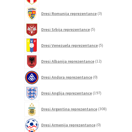
izdelki
3
Dresi Romunija reprezentance
3
izdelki
5
Dresi Srbija reprezentance
5
izdelkov
5
Dresi Venezuela reprezentance
5
izdelkov
12
Dresi Albanija reprezentance
12
izdelkov
0
Dresi Andora reprezentance
0
izdelkov
197
Dresi Anglija reprezentance
197
izdelkov
308
Dresi Argentina reprezentance
308
izdelkov
0
Dresi Armenija reprezentance
0
izdelkov