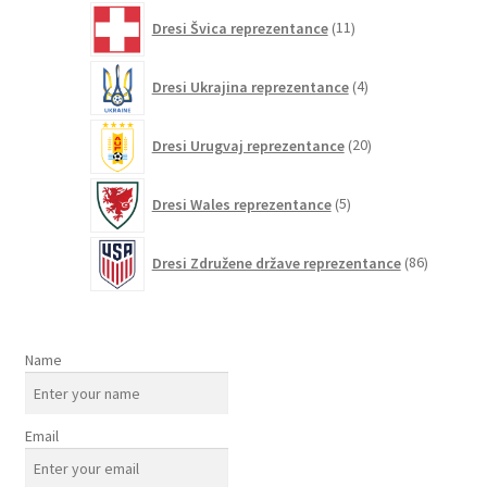
11
Dresi Švica reprezentance
11
izdelkov
4
Dresi Ukrajina reprezentance
4
izdelki
20
Dresi Urugvaj reprezentance
20
izdelkov
5
Dresi Wales reprezentance
5
izdelkov
86
Dresi Združene države reprezentance
86
izdelkov
Name
Email