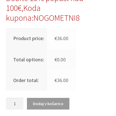
100€,Koda
kupona:NOGOMETNI8
Product price:
€36.00
Total options:
€0.00
Order total:
€36.00
Ženski
Dodaj v košarico
Nogometni
dresi