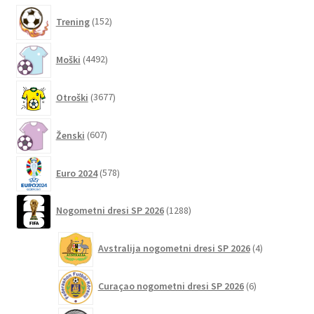
Možnosti
152
Trening
152
lahko
izdelkov
izberete
4492
Moški
4492
na
izdelkov
strani
3677
izdelka
Otroški
3677
izdelkov
607
Ženski
607
izdelkov
578
Euro 2024
578
izdelkov
1288
Nogometni dresi SP 2026
1288
izdelkov
4
Avstralija nogometni dresi SP 2026
4
izdelki
6
Curaçao nogometni dresi SP 2026
6
izdelkov