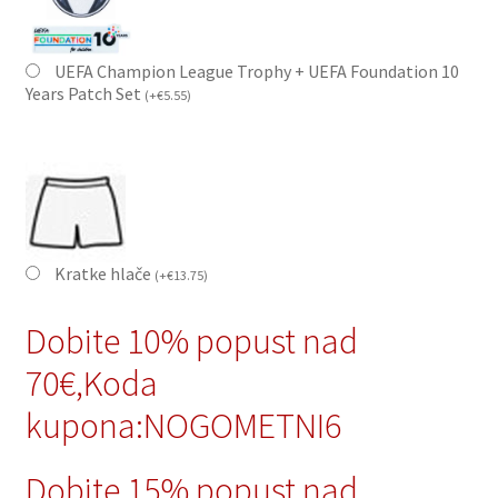
UEFA Champion League Trophy + UEFA Foundation 10
Years Patch Set
(
+
€
5.55
)
Kratke hlače
(
+
€
13.75
)
Dobite 10% popust nad
70€,Koda
kupona:NOGOMETNI6
Dobite 15% popust nad