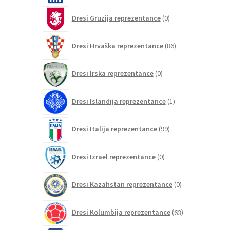
0
Dresi Gruzija reprezentance
0
izdelkov
86
Dresi Hrvaška reprezentance
86
izdelkov
0
Dresi Irska reprezentance
0
izdelkov
1
Dresi Islandija reprezentance
1
izdelek
99
Dresi Italija reprezentance
99
izdelkov
0
Dresi Izrael reprezentance
0
izdelkov
0
Dresi Kazahstan reprezentance
0
izdelkov
63
Dresi Kolumbija reprezentance
63
izdelkov