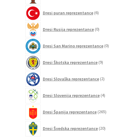
6
Dresi puran reprezentance
6
izdelkov
0
Dresi Rusija reprezentance
0
izdelkov
0
Dresi San Marino reprezentance
0
izdelkov
9
Dresi Škotska reprezentance
9
izdelkov
2
Dresi Slovaška reprezentance
2
izdelka
4
Dresi Slovenija reprezentance
4
izdelki
265
Dresi Španija reprezentance
265
izdelkov
20
Dresi Švedska reprezentance
20
izdelkov