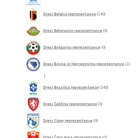
140
Dresi Belgija reprezentance
140
izdelkov
0
Dresi Belorusijo reprezentance
0
izdelkov
0
Dresi Bolgarijo reprezentance
0
izdelkov
Dresi Bosna in Hercegovina reprezentance
21
21
izdelkov
240
Dresi Brazilija reprezentance
240
izdelkov
0
Dresi Češčina reprezentance
0
izdelkov
0
Dresi Ciper reprezentance
0
izdelkov
0
Dresi Črna gora reprezentance
0