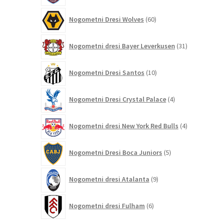
60
Nogometni Dresi Wolves
60
izdelkov
31
Nogometni dresi Bayer Leverkusen
31
izdelkov
10
Nogometni Dresi Santos
10
izdelkov
4
Nogometni Dresi Crystal Palace
4
izdelki
4
Nogometni dresi New York Red Bulls
4
izdelki
5
Nogometni Dresi Boca Juniors
5
izdelkov
9
Nogometni dresi Atalanta
9
izdelkov
6
Nogometni dresi Fulham
6
izdelkov