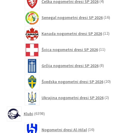
Češka nogometni dresi SP 2026
4
izdelki
16
Senegal nogometni dresi SP 2026
16
izdelkov
12
Kanada nogometni dresi SP 2026
12
izdelkov
11
Švica nogometni dresi SP 2026
11
izdelkov
8
Grčija nogometni dresi SP 2026
8
izdelkov
20
Švedska nogometni dresi SP 2026
20
izdelkov
2
Ukrajina nogometni dresi SP 2026
2
izdelka
6398
Klubi
6398
izdelkov
16
Nogometni dresi Al-Hilal
16
izdelkov