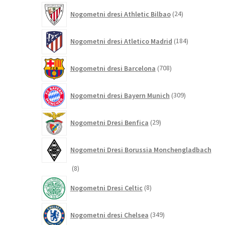
24
Nogometni dresi Athletic Bilbao
24
izdelkov
184
Nogometni dresi Atletico Madrid
184
izdelkov
708
Nogometni dresi Barcelona
708
izdelkov
309
Nogometni dresi Bayern Munich
309
izdelkov
29
Nogometni Dresi Benfica
29
izdelkov
Nogometni Dresi Borussia Monchengladbach
8
8
izdelkov
8
Nogometni Dresi Celtic
8
izdelkov
349
Nogometni dresi Chelsea
349
izdelkov