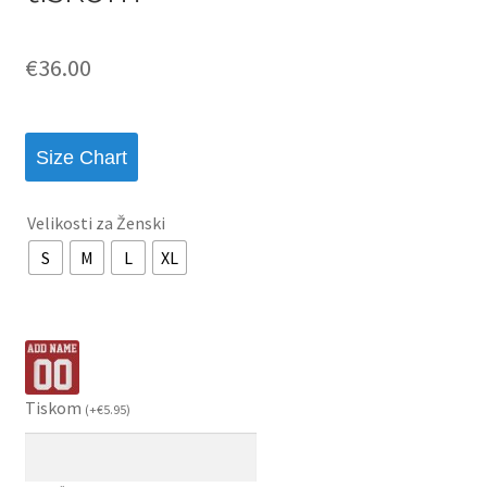
€
36.00
Size Chart
Velikosti za Ženski
S
M
L
XL
Tiskom
(
+
€
5.95
)