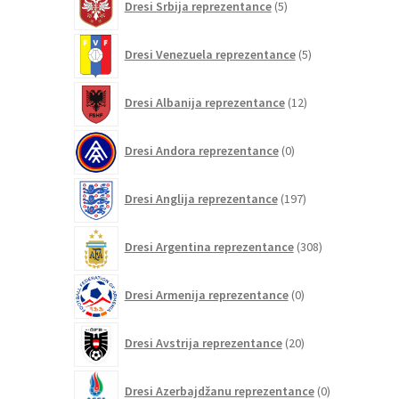
Dresi Srbija reprezentance
5
izdelkov
5
Dresi Venezuela reprezentance
5
izdelkov
12
Dresi Albanija reprezentance
12
izdelkov
0
Dresi Andora reprezentance
0
izdelkov
197
Dresi Anglija reprezentance
197
izdelkov
308
Dresi Argentina reprezentance
308
izdelkov
0
Dresi Armenija reprezentance
0
izdelkov
20
Dresi Avstrija reprezentance
20
izdelkov
0
Dresi Azerbajdžanu reprezentance
0
izdelkov