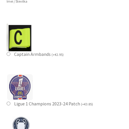
Imei / Številka
Captain Armbands
(
+
€
2.95
)
Ligue 1 Champions 2023-24 Patch
(
+
€
3.85
)