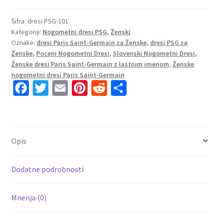
Paris
Saint-
Šifra:
dresi PSG-101
Kategoriji:
Nogometni dresi PSG
,
Ženski
Germain
Oznake:
dresi Paris Saint-Germain za Ženske
,
dresi PSG za
PSG
Ženske
,
Poceni Nogometni Dresi
,
Slovenski Nogometni Dresi
,
Tretji
Ženske dresi Paris Saint-Germain z lastnim imenom
,
Ženske
2024-
nogometni dresi Paris Saint-Germain
25
Fa
T
E
Pi
R
S
z
ce
wi
m
nt
e
h
lastnim
b
tt
ai
er
d
ar
tiskom
o
er
l
es
di
e
količina
Opis
o
t
t
k
Dodatne podrobnosti
Mnenja (0)