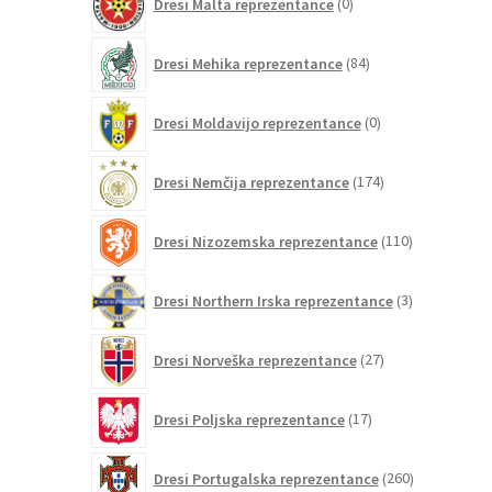
Dresi Malta reprezentance
0
izdelkov
84
Dresi Mehika reprezentance
84
izdelkov
0
Dresi Moldavijo reprezentance
0
izdelkov
174
Dresi Nemčija reprezentance
174
izdelkov
110
Dresi Nizozemska reprezentance
110
izdelkov
3
Dresi Northern Irska reprezentance
3
izdelki
27
Dresi Norveška reprezentance
27
izdelkov
17
Dresi Poljska reprezentance
17
izdelkov
260
Dresi Portugalska reprezentance
260
izdelkov