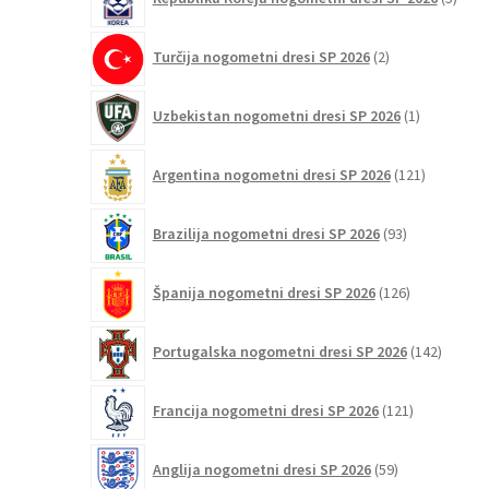
izdel
2
Turčija nogometni dresi SP 2026
2
izdelka
1
Uzbekistan nogometni dresi SP 2026
1
izdelek
121
Argentina nogometni dresi SP 2026
121
izdelkov
93
Brazilija nogometni dresi SP 2026
93
izdelkov
126
Španija nogometni dresi SP 2026
126
izdelkov
142
Portugalska nogometni dresi SP 2026
142
izdelko
121
Francija nogometni dresi SP 2026
121
izdelkov
59
Anglija nogometni dresi SP 2026
59
izdelkov