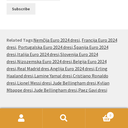
Related Tags
:
Nemčija Euro 2024 dresi
,
Francija Euro 2024
dresi
,
Portugalska Euro 2024 dresi
,
Španija Euro 2024
dresi
,
Italija Euro 2024 dresi
,
Slovenija Euro 2024
dresi
,
Nizozemska Euro 2024 dresi
,
Belgija Euro 2024
dresi
,
Real Madrid dres
,
Anglija Euro 2024 dresi
,
Erling
Haaland dresi
,
Lamine Yamal dresi
,
Cristiano Ronaldo
dresi
,
Lionel Messi dresi
,
Jude Bellingham dresi
,
Kylian
Mbappe dresi
,
Jude Bellingham dresi
,
Paez Gavi dresi
Nogometnionline.com že od leta 2000
0
Išči:
Iskanje
navijačem po vsem svetu ponuja poceni