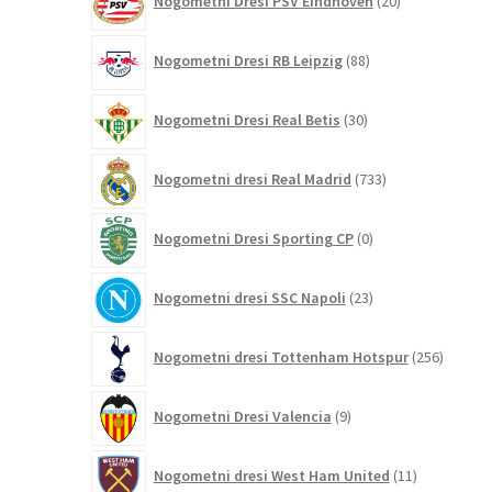
Nogometni Dresi PSV Eindhoven
20
izdelkov
88
Nogometni Dresi RB Leipzig
88
izdelkov
30
Nogometni Dresi Real Betis
30
izdelkov
733
Nogometni dresi Real Madrid
733
izdelkov
0
Nogometni Dresi Sporting CP
0
izdelkov
23
Nogometni dresi SSC Napoli
23
izdelkov
256
Nogometni dresi Tottenham Hotspur
256
izdelko
9
Nogometni Dresi Valencia
9
izdelkov
11
Nogometni dresi West Ham United
11
izdelkov