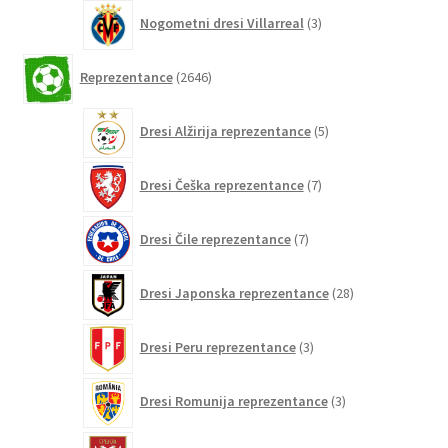
3
Nogometni dresi Villarreal
3
izdelki
2646
Reprezentance
2646
izdelkov
5
Dresi Alžirija reprezentance
5
izdelkov
7
Dresi Češka reprezentance
7
izdelkov
7
Dresi Čile reprezentance
7
izdelkov
28
Dresi Japonska reprezentance
28
izdelkov
3
Dresi Peru reprezentance
3
izdelki
3
Dresi Romunija reprezentance
3
izdelki
5