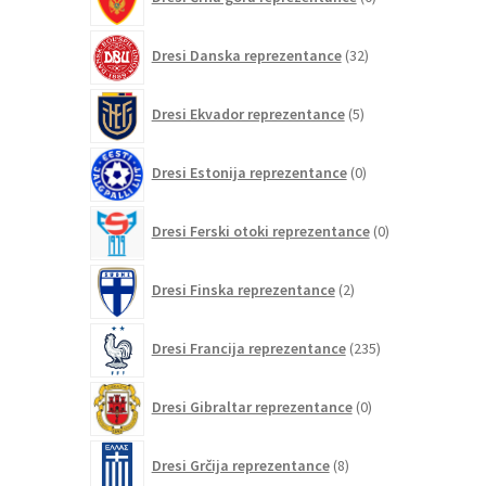
izdelkov
32
Dresi Danska reprezentance
32
izdelkov
5
Dresi Ekvador reprezentance
5
izdelkov
0
Dresi Estonija reprezentance
0
izdelkov
0
Dresi Ferski otoki reprezentance
0
izdelkov
2
Dresi Finska reprezentance
2
izdelka
235
Dresi Francija reprezentance
235
izdelkov
0
Dresi Gibraltar reprezentance
0
izdelkov
8
Dresi Grčija reprezentance
8
izdelkov