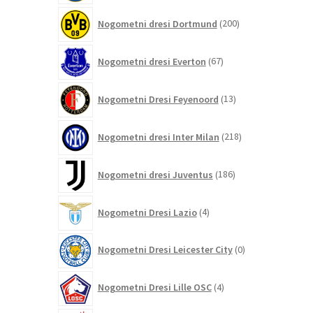
200
Nogometni dresi Dortmund
200
izdelkov
67
Nogometni dresi Everton
67
izdelkov
13
Nogometni Dresi Feyenoord
13
izdelkov
218
Nogometni dresi Inter Milan
218
izdelkov
186
Nogometni dresi Juventus
186
izdelkov
4
Nogometni Dresi Lazio
4
izdelki
0
Nogometni Dresi Leicester City
0
izdelkov
4
Nogometni Dresi Lille OSC
4
izdelki