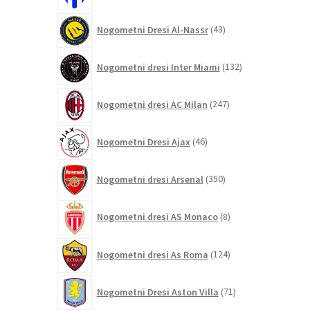
43
Nogometni Dresi Al-Nassr
43
izdelkov
132
Nogometni dresi Inter Miami
132
izdelkov
247
Nogometni dresi AC Milan
247
izdelkov
46
Nogometni Dresi Ajax
46
izdelkov
350
Nogometni dresi Arsenal
350
izdelkov
8
Nogometni dresi AS Monaco
8
izdelkov
124
Nogometni dresi As Roma
124
izdelkov
71
Nogometni Dresi Aston Villa
71
izdelkov