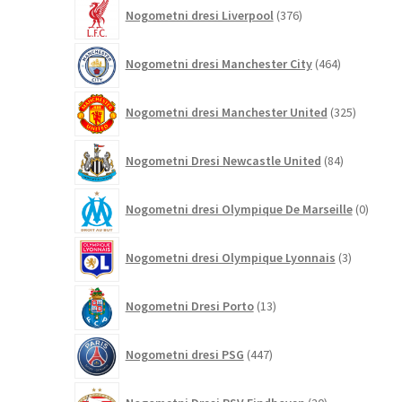
376
Nogometni dresi Liverpool
376
izdelkov
464
Nogometni dresi Manchester City
464
izdelkov
325
Nogometni dresi Manchester United
325
izdelkov
84
Nogometni Dresi Newcastle United
84
izdelkov
0
Nogometni dresi Olympique De Marseille
0
izdelk
3
Nogometni dresi Olympique Lyonnais
3
izdelki
13
Nogometni Dresi Porto
13
izdelkov
447
Nogometni dresi PSG
447
izdelkov
20