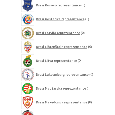
0
Dresi Kosovo reprezentance
0
izdelkov
1
Dresi Kostarika reprezentance
1
izdelek
0
Dresi Latvija reprezentance
0
izdelkov
0
Dresi Lihtenštajn reprezentance
0
izdelkov
0
Dresi Litva reprezentance
0
izdelkov
0
Dresi Luksemburg reprezentance
0
izdelkov
3
Dresi Madžarska reprezentance
3
izdelki
0
Dresi Makedonija reprezentance
0
izdelkov
0