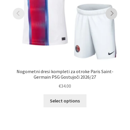
Nogometni dresi kompleti za otroke Paris Saint-
Otr
Germain PSG Gostujoči 2026/27
€
34.00
Ta
Select options
izdelek
ima
več
različic.