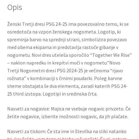
Opis
Ženski Tretji dresi PSG 24-25 ima povezovalno temo, ki se
osredotoča na vzpon ženskega nogometa. Logotip, ki
spreminja barvo na sprednji strani, simbolizira povezavo
med obema ekipama in predstavlja rastoče gibanje v
nogometu. Novi dres uteleša sporočilo “Together We Rise”
– naklon napredku in krepitvi moči v nogometu.”Novo
Tretji Nogometni dresi PSG 2024-25 je večinoma “rjavo
rožnata” v kombinaciji s črnimi poudarki. Poleg barvne
sheme obstajata še dva elementa, zaradi katerih PSG 24-
25 third izstopa. Logotipi in sredinska črta.
Nasveti za nogavice: Majica ne vsebuje nogavic privzeto. Če
želite nogavice, izberite možnosti nogavic, da jih plačate.
Nasveti za tiskom: Če sta ime in številka na sliki natanko
to, kar želite, vam tega ni treba več vnašati. Če ni, potem