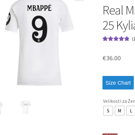
Real M
25 Kyl
(
Ocenjeno z
1
5.00
od 5 na
€
36.00
podlagi ocene
stranke
Size Chart
Velikosti za Že
S
M
L