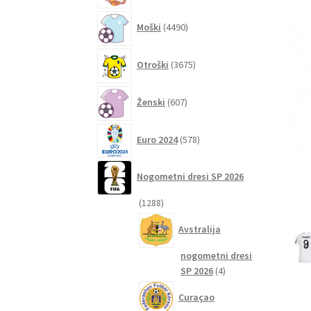
4490
Moški
4490
izdelkov
3675
Otroški
3675
izdelkov
607
Ženski
607
izdelkov
578
Euro 2024
578
izdelkov
Nogometni dresi SP 2026
1288
1288
izdelkov
Avstralija
nogometni dresi
4
SP 2026
4
izdelki
Curaçao