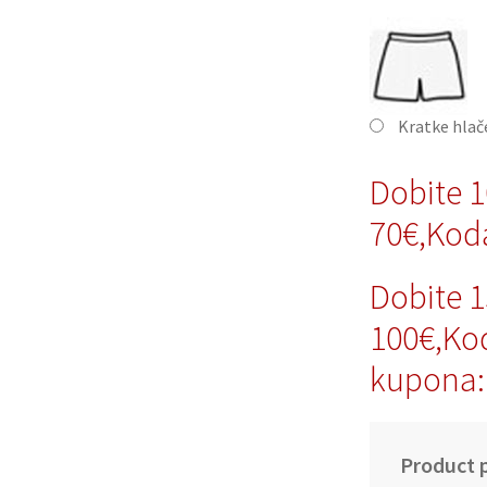
Kratke hla
Dobite 
70€,Ko
Dobite 
100€,Ko
kupona
Product p