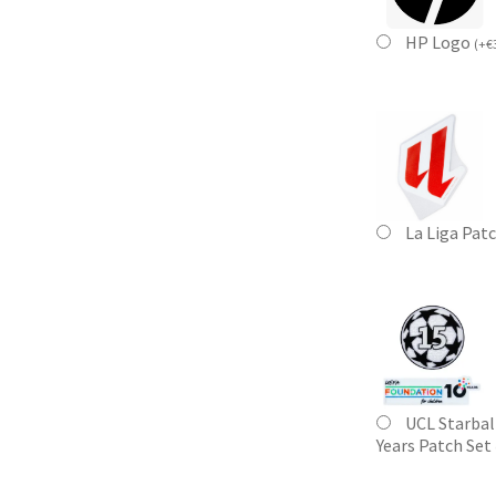
HP Logo
(
+
€
La Liga Pat
UCL Starbal
Years Patch Set