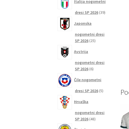
Italija nogometni
39
dresi SP 2026
39
izdelkov
Japonska
nogometni dresi
25
SP 2026
25
izdelkov
Avstrija
nogometni dresi
6
SP 2026
6
izdelkov
Čile nogometni
Po
5
dresi SP 2026
5
izdelkov
Hrvaška
nogometni dresi
48
SP 2026
48
izdelkov