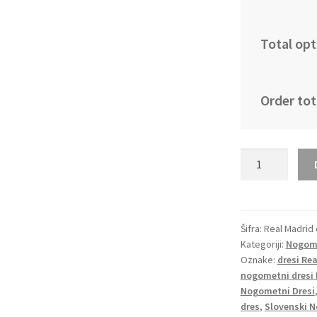
Total opt
Order tot
Ženski
Nogometni
dresi
Real
Madrid
Šifra:
Real Madrid 
Kategoriji:
Nogome
Domači
Oznake:
dresi Re
2024-
nogometni dresi 
25
Nogometni Dresi
Kylian
dres
,
Slovenski N
Mbappe