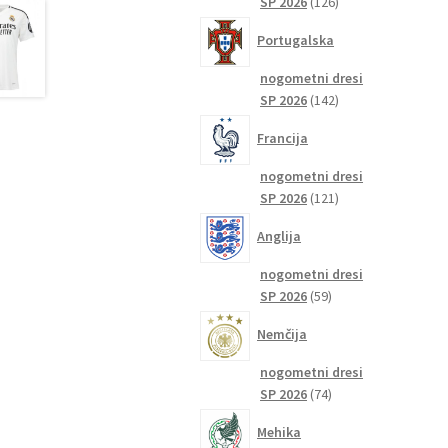
126
SP 2026
126
izdelkov
Portugalska
nogometni dresi
142
SP 2026
142
izdelkov
Francija
nogometni dresi
121
SP 2026
121
izdelkov
Anglija
nogometni dresi
59
SP 2026
59
izdelkov
Nemčija
nogometni dresi
74
SP 2026
74
izdelkov
Mehika