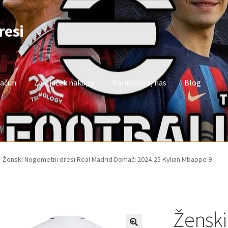
resi
račun
Zaključek nakupa
Kontaktiraj nas
Blog
oj račun
Trgovina
Zaključek nakupa
Ženski Nogometni dresi Real Madrid Domači 2024-25 Kylian Mbappe 9
Ženski