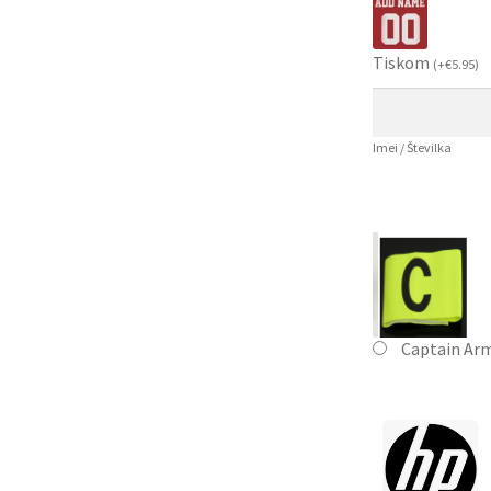
Tiskom
(
+
€
5.95
)
Imei / Številka
Captain Ar