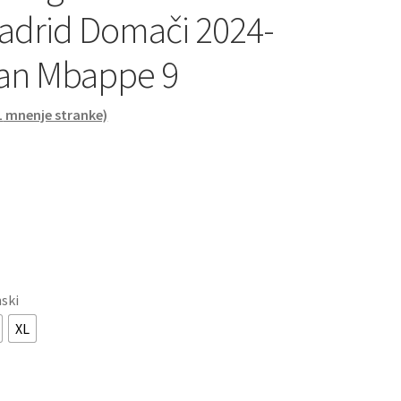
adrid Domači 2024-
ian Mbappe 9
1
mnenje stranke)
nski
XL