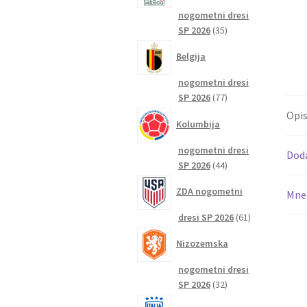
nogometni dresi
35
SP 2026
35
izdelkov
Belgija
nogometni dresi
77
SP 2026
77
izdelkov
Opi
Kolumbija
nogometni dresi
Dod
44
SP 2026
44
izdelkov
ZDA nogometni
Mnen
61
dresi SP 2026
61
izdelkov
Nizozemska
nogometni dresi
32
SP 2026
32
izdelkov