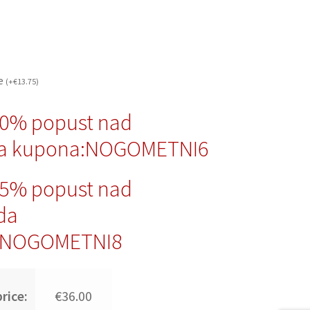
če
(
+
€
13.75
)
10% popust nad
da kupona:NOGOMETNI6
15% popust nad
da
:NOGOMETNI8
rice:
€36.00