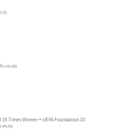
3.15
)
ch
(
+
€
3.85
)
l 15 Times Winner + UEFA Foundation 10
(
+
€
5.55
)