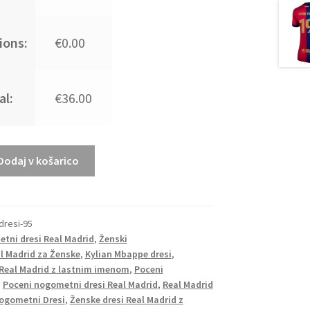
ions:
€0.00
al:
€36.00
Dodaj v košarico
dresi-95
tni dresi Real Madrid
,
Ženski
al Madrid za Ženske
,
Kylian Mbappe dresi
,
Real Madrid z lastnim imenom
,
Poceni
,
Poceni nogometni dresi Real Madrid
,
Real Madrid
ogometni Dresi
,
Ženske dresi Real Madrid z