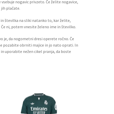
 vsebuje nogavic privzeto. Če želite nogavice,
jih plačate.
n številka na sliki natanko to, kar želite,
 Če ni, potem vnesite želeno ime in številko.
ivo je, da nogometni dresi operete ročno. Če
ne pozabite obrniti majice in jo nato oprati. In
 in uporabite nežen cikel pranja, da boste