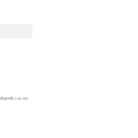
mbands
(
+
€
2.95
)