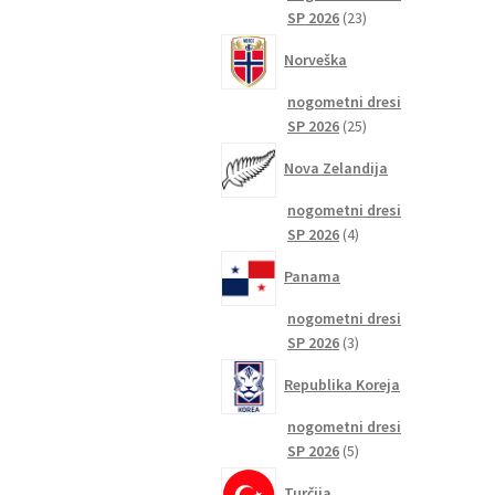
23
SP 2026
23
izdelkov
Norveška
nogometni dresi
25
SP 2026
25
izdelkov
Nova Zelandija
nogometni dresi
4
SP 2026
4
izdelki
Panama
nogometni dresi
3
SP 2026
3
izdelki
Republika Koreja
nogometni dresi
5
SP 2026
5
izdelkov
Turčija