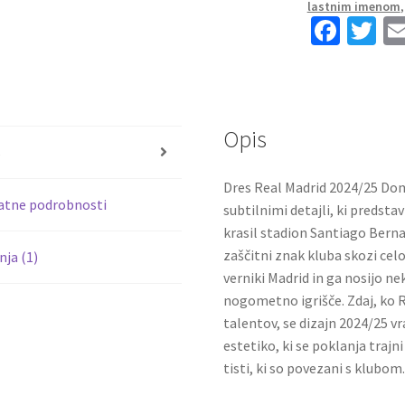
lastnim imenom
9
Fa
T
količina
ce
wi
b
tt
o
er
Opis
o
s
k
Dres Real Madrid 2024/25 Dom
atne podrobnosti
subtilnimi detajli, ki predsta
krasil stadion Santiago Berna
zaščitni znak kluba skozi cel
ja (1)
verniki Madrid in ga nosijo neka
nogometno igrišče. Zdaj, ko R
talentov, se dizajn 2024/25 
estetiko, ki se poklanja trajni
tisti, ki so povezani s klubom