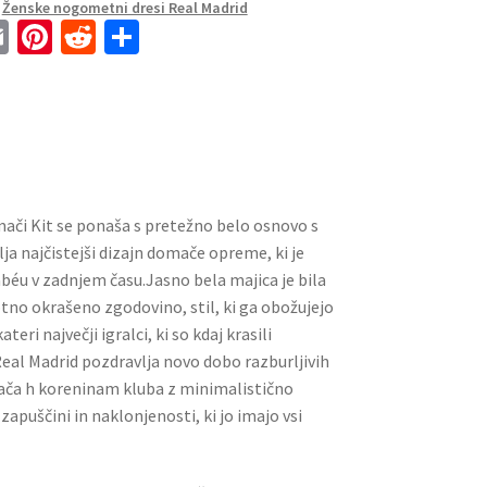
,
Ženske nogometni dresi Real Madrid
E
Pi
R
S
m
nt
e
h
ai
er
d
ar
l
es
di
e
t
t
ači Kit se ponaša s pretežno belo osnovo s
vlja najčistejši dizajn domače opreme, ki je
béu v zadnjem času.Jasno bela majica je bila
otno okrašeno zgodovino, stil, ki ga obožujejo
teri največji igralci, ki so kdaj krasili
eal Madrid pozdravlja novo dobo razburljivih
vrača h koreninam kluba z minimalistično
 zapuščini in naklonjenosti, ki jo imajo vsi
.