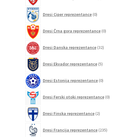
izdelkov
0
Dresi Ciper reprezentance
0
izdelkov
0
Dresi Črna gora reprezentance
0
izdelkov
32
Dresi Danska reprezentance
32
izdelkov
5
Dresi Ekvador reprezentance
5
izdelkov
0
Dresi Estonija reprezentance
0
izdelkov
0
Dresi Ferski otoki reprezentance
0
izdelkov
2
Dresi Finska reprezentance
2
izdelka
235
Dresi Francija reprezentance
235
izdelkov