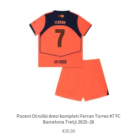
različic.
Možnosti
lahko
izberete
na
strani
izdelka
Poceni Otroški dresi kompleti Ferran Torres #7 FC
Barcelona Tretji 2025-26
€
35.00