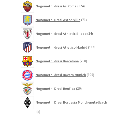
124
Nogometni dresi As Roma
124
izdelkov
71
Nogometni Dresi Aston Villa
71
izdelkov
24
Nogometni dresi Athletic Bilbao
24
izdelkov
184
Nogometni dresi Atletico Madrid
184
izdelkov
708
Nogometni dresi Barcelona
708
izdelkov
309
Nogometni dresi Bayern Munich
309
izdelkov
26
Nogometni Dresi Benfica
26
izdelkov
Nogometni Dresi Borussia Monchengladbach
8
8