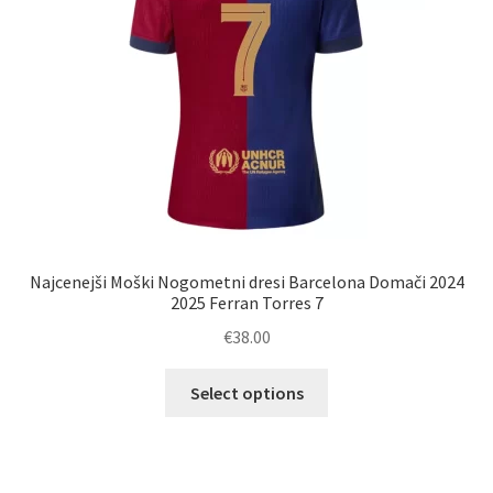
strani
izdelka
Najcenejši Moški Nogometni dresi Barcelona Domači 2024
2025 Ferran Torres 7
€
38.00
Ta
Select options
izdelek
ima
več
različic.