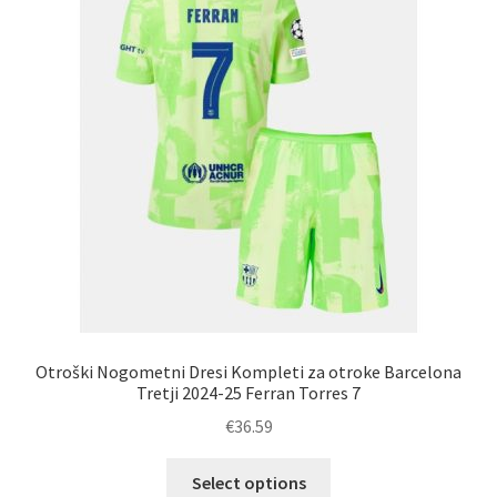
izberete
na
strani
izdelka
Otroški Nogometni Dresi Kompleti za otroke Barcelona
Tretji 2024-25 Ferran Torres 7
€
36.59
Ta
Select options