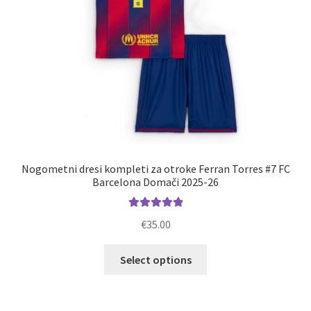
izdelka
Nogometni dresi kompleti za otroke Ferran Torres #7 FC
Barcelona Domači 2025-26
Ocenjeno
€
35.00
5.00
od 5
Ta
Select options
izdelek
ima
več