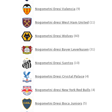
9
Nogometni Dresi Valencia
9
izdelkov
11
Nogometni dresi West Ham United
11
izdelkov
60
Nogometni Dresi Wolves
60
izdelkov
31
Nogometni dresi Bayer Leverkusen
31
izdelkov
10
Nogometni Dresi Santos
10
izdelkov
4
Nogometni Dresi Crystal Palace
4
izdelki
4
Nogometni dresi New York Red Bulls
4
izdelki
5
Nogometni Dresi Boca Juniors
5
izdelkov