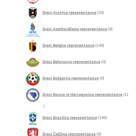
20
Dresi Avstrija reprezentance
20
izdelkov
0
Dresi Azerbajdžanu reprezentance
0
izdelkov
140
Dresi Belgija reprezentance
140
izdelkov
0
Dresi Belorusijo reprezentance
0
izdelkov
0
Dresi Bolgarijo reprezentance
0
izdelkov
Dresi Bosna in Hercegovina reprezentance
21
21
izdelkov
240
Dresi Brazilija reprezentance
240
izdelkov
0
Dresi Češčina reprezentance
0