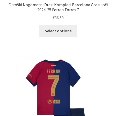
Otroški Nogometni Dresi Kompleti Barcelona Gostujoči
2024-25 Ferran Torres 7
€
36.59
Ta
Select options
izdelek
ima
več
različic.
Možnosti
lahko
izberete
na
strani
izdelka