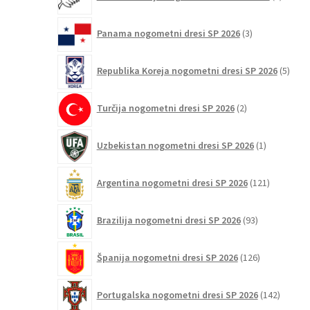
izdelki
3
Panama nogometni dresi SP 2026
3
izdelki
5
Republika Koreja nogometni dresi SP 2026
5
izdel
2
Turčija nogometni dresi SP 2026
2
izdelka
1
Uzbekistan nogometni dresi SP 2026
1
izdelek
121
Argentina nogometni dresi SP 2026
121
izdelkov
93
Brazilija nogometni dresi SP 2026
93
izdelkov
126
Španija nogometni dresi SP 2026
126
izdelkov
142
Portugalska nogometni dresi SP 2026
142
izdelko