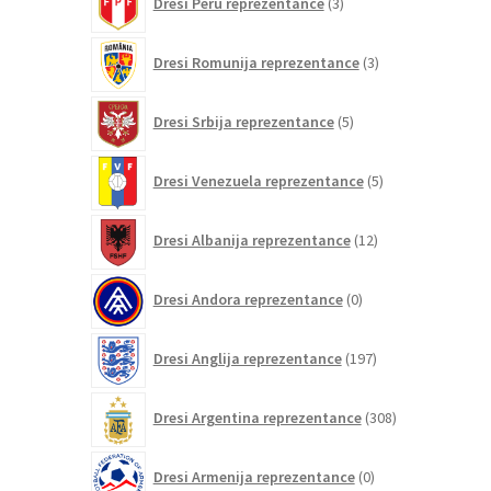
Dresi Peru reprezentance
3
izdelki
3
Dresi Romunija reprezentance
3
izdelki
5
Dresi Srbija reprezentance
5
izdelkov
5
Dresi Venezuela reprezentance
5
izdelkov
12
Dresi Albanija reprezentance
12
izdelkov
0
Dresi Andora reprezentance
0
izdelkov
197
Dresi Anglija reprezentance
197
izdelkov
308
Dresi Argentina reprezentance
308
izdelkov
0
Dresi Armenija reprezentance
0
izdelkov