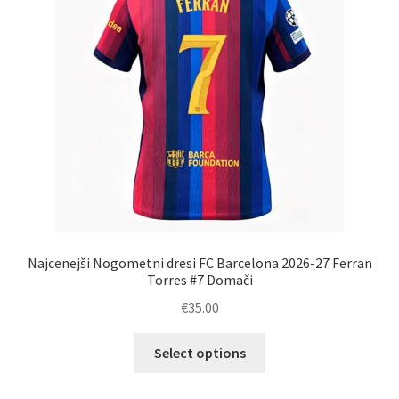
Zaključek nakupa
Najcenejši Nogometni dresi FC Barcelona 2026-27 Ferran
Torres #7 Domači
€
35.00
Ta
Select options
izdelek
ima