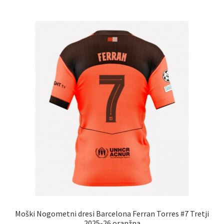
več
različic.
Možnosti
lahko
izberete
na
strani
izdelka
Moški Nogometni dresi Barcelona Ferran Torres #7 Tretji
2025-26 oranžna