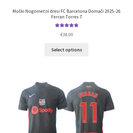
Moški Nogometni dresi FC Barcelona Domači 2025-26
Ferran Torres 7
Ocenjeno
€
38.00
5.00
od 5
Ta
Select options
izdelek
ima
več
različic.
Možnosti
lahko
izberete
na
strani
izdelka