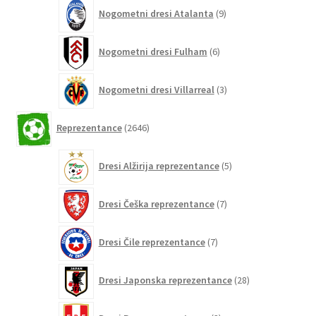
9
Nogometni dresi Atalanta
9
izdelkov
6
Nogometni dresi Fulham
6
izdelkov
3
Nogometni dresi Villarreal
3
izdelki
2646
Reprezentance
2646
izdelkov
5
Dresi Alžirija reprezentance
5
izdelkov
7
Dresi Češka reprezentance
7
izdelkov
7
Dresi Čile reprezentance
7
izdelkov
28
Dresi Japonska reprezentance
28
izdelkov
3