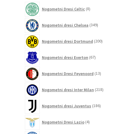
izdelkov
8
Nogometni Dresi Celtic
8
izdelkov
349
Nogometni dresi Chelsea
349
izdelkov
200
Nogometni dresi Dortmund
200
izdelkov
67
Nogometni dresi Everton
67
izdelkov
13
Nogometni Dresi Feyenoord
13
izdelkov
218
Nogometni dresi Inter Milan
218
izdelkov
186
Nogometni dresi Juventus
186
izdelkov
4
Nogometni Dresi Lazio
4
izdelki