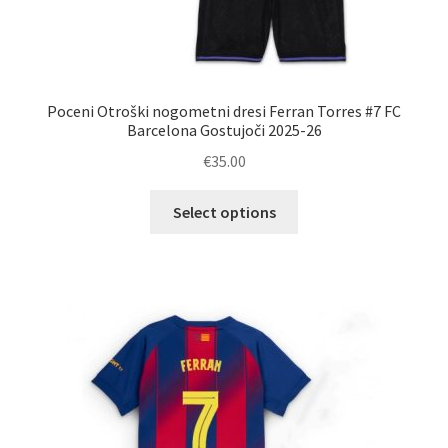
Poceni Otroški nogometni dresi Ferran Torres #7 FC
Barcelona Gostujoči 2025-26
€
35.00
Ta
Select options
izdelek
ima
več
različic.
Možnosti
lahko
izberete
na
strani