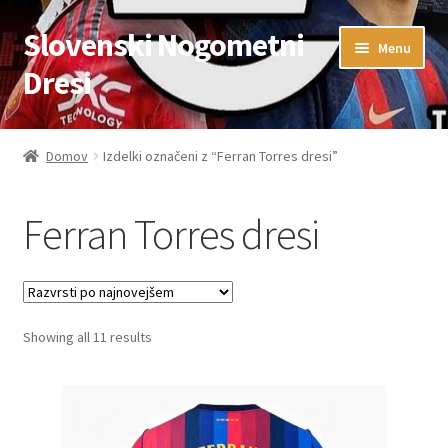
Slovenski Nogometni
Skip
Skip
Menu
to
to
Dresi
navigation
content
Domov
Domov
Izdelki označeni z “Ferran Torres dresi”
Blog
Ferran Torres dresi
FAQs
Kontaktiraj nas
Sorted
Showing all 11 results
Košarica
by
latest
Moj račun
Trgovina