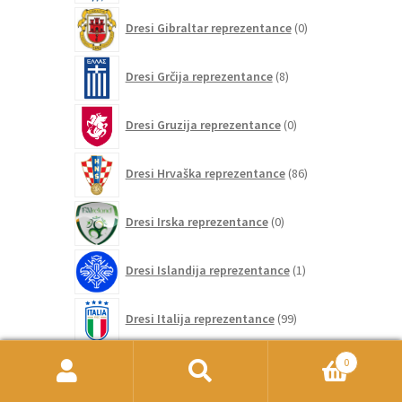
0
Dresi Gibraltar reprezentance
0
izdelkov
8
Dresi Grčija reprezentance
8
izdelkov
0
Dresi Gruzija reprezentance
0
izdelkov
86
Dresi Hrvaška reprezentance
86
izdelkov
0
Dresi Irska reprezentance
0
izdelkov
1
Dresi Islandija reprezentance
1
izdelek
99
Dresi Italija reprezentance
99
izdelkov
0
0
Dresi Izrael reprezentance
0
izdelkov
Išči:
Iskanje