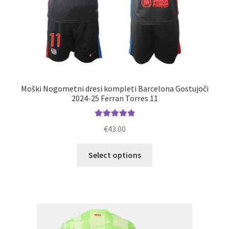
Moški Nogometni dresi kompleti Barcelona Gostujoči
2024-25 Ferran Torres 11
Ocenjeno
€
43.00
5.00
od 5
Ta
Select options
izdelek
ima
več
različic.
Možnosti
lahko