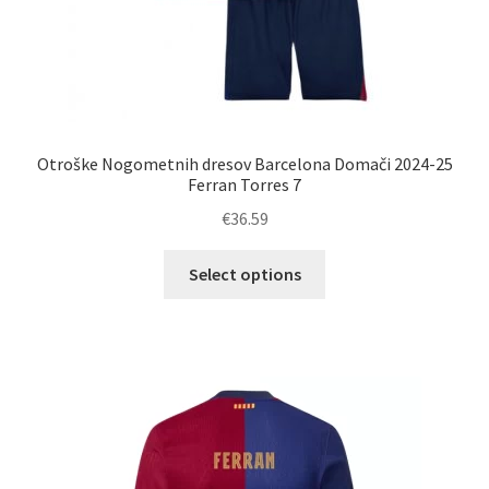
Otroške Nogometnih dresov Barcelona Domači 2024-25
Ferran Torres 7
€
36.59
Ta
Select options
izdelek
ima
več
različic.
Možnosti
lahko
izberete
na