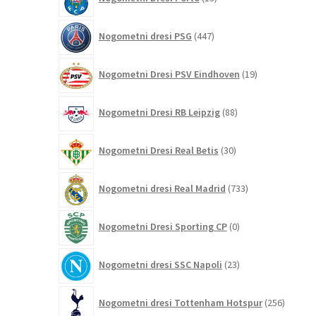
izdelkov
447
Nogometni dresi PSG
447
izdelkov
19
Nogometni Dresi PSV Eindhoven
19
izdelkov
88
Nogometni Dresi RB Leipzig
88
izdelkov
30
Nogometni Dresi Real Betis
30
izdelkov
733
Nogometni dresi Real Madrid
733
izdelkov
0
Nogometni Dresi Sporting CP
0
izdelkov
23
Nogometni dresi SSC Napoli
23
izdelkov
256
Nogometni dresi Tottenham Hotspur
256
izdelko