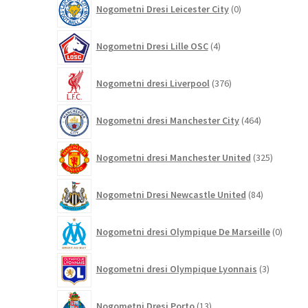
0
Nogometni Dresi Leicester City
0
izdelkov
4
Nogometni Dresi Lille OSC
4
izdelki
376
Nogometni dresi Liverpool
376
izdelkov
464
Nogometni dresi Manchester City
464
izdelkov
325
Nogometni dresi Manchester United
325
izdelkov
84
Nogometni Dresi Newcastle United
84
izdelkov
0
Nogometni dresi Olympique De Marseille
0
izdelk
3
Nogometni dresi Olympique Lyonnais
3
izdelki
13
Nogometni Dresi Porto
13