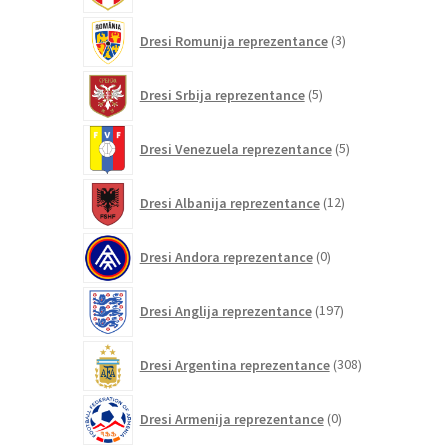
3
Dresi Romunija reprezentance
3
izdelki
5
Dresi Srbija reprezentance
5
izdelkov
5
Dresi Venezuela reprezentance
5
izdelkov
12
Dresi Albanija reprezentance
12
izdelkov
0
Dresi Andora reprezentance
0
izdelkov
197
Dresi Anglija reprezentance
197
izdelkov
308
Dresi Argentina reprezentance
308
izdelkov
0
Dresi Armenija reprezentance
0
izdelkov