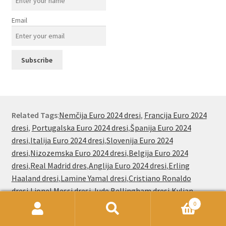
Email
Related Tags
:
Nemčija Euro 2024 dresi
,
Francija Euro 2024
dresi
,
Portugalska Euro 2024 dresi
,
Španija Euro 2024
dresi
,
Italija Euro 2024 dresi
,
Slovenija Euro 2024
dresi
,
Nizozemska Euro 2024 dresi
,
Belgija Euro 2024
dresi
,
Real Madrid dres
,
Anglija Euro 2024 dresi
,
Erling
Haaland dresi
,
Lamine Yamal dresi
,
Cristiano Ronaldo
dresi
,
Lionel Messi dresi
,
Jude Bellingham dresi
,
Kylian
Mbappe dresi
,
Jude Bellingham dresi
,
Paez Gavi dresi
0
Išči:
Iskanje