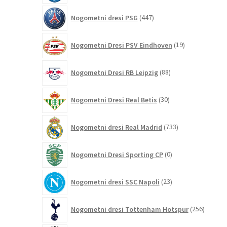
447
Nogometni dresi PSG
447
izdelkov
19
Nogometni Dresi PSV Eindhoven
19
izdelkov
88
Nogometni Dresi RB Leipzig
88
izdelkov
30
Nogometni Dresi Real Betis
30
izdelkov
733
Nogometni dresi Real Madrid
733
izdelkov
0
Nogometni Dresi Sporting CP
0
izdelkov
23
Nogometni dresi SSC Napoli
23
izdelkov
256
Nogometni dresi Tottenham Hotspur
256
izdelko