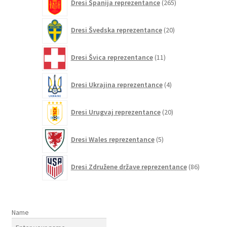
Dresi Španija reprezentance
265
izdelkov
20
Dresi Švedska reprezentance
20
izdelkov
11
Dresi Švica reprezentance
11
izdelkov
4
Dresi Ukrajina reprezentance
4
izdelki
20
Dresi Urugvaj reprezentance
20
izdelkov
5
Dresi Wales reprezentance
5
izdelkov
86
Dresi Združene države reprezentance
86
izdelkov
Name