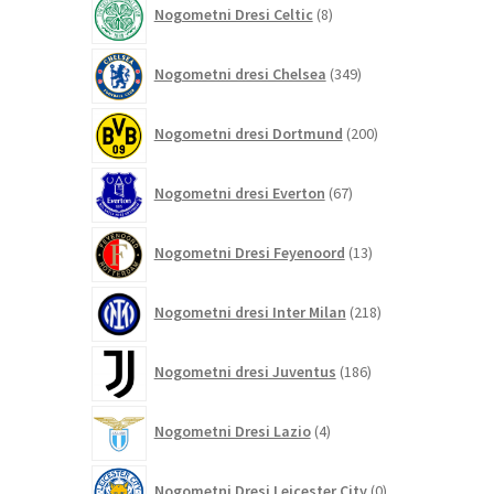
Nogometni Dresi Celtic
8
izdelkov
349
Nogometni dresi Chelsea
349
izdelkov
200
Nogometni dresi Dortmund
200
izdelkov
67
Nogometni dresi Everton
67
izdelkov
13
Nogometni Dresi Feyenoord
13
izdelkov
218
Nogometni dresi Inter Milan
218
izdelkov
186
Nogometni dresi Juventus
186
izdelkov
4
Nogometni Dresi Lazio
4
izdelki
0
Nogometni Dresi Leicester City
0