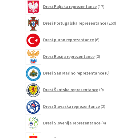
17
Dresi Poljska reprezentance
17
izdelkov
260
Dresi Portugalska reprezentance
260
izdelkov
6
Dresi puran reprezentance
6
izdelkov
0
Dresi Rusija reprezentance
0
izdelkov
0
Dresi San Marino reprezentance
0
izdelkov
9
Dresi Škotska reprezentance
9
izdelkov
2
Dresi Slovaška reprezentance
2
izdelka
4
Dresi Slovenija reprezentance
4
izdelki
265