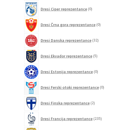
0
Dresi Ciper reprezentance
0
izdelkov
0
Dresi Črna gora reprezentance
0
izdelkov
32
Dresi Danska reprezentance
32
izdelkov
5
Dresi Ekvador reprezentance
5
izdelkov
0
Dresi Estonija reprezentance
0
izdelkov
0
Dresi Ferski otoki reprezentance
0
izdelkov
2
Dresi Finska reprezentance
2
izdelka
235
Dresi Francija reprezentance
235
izdelkov