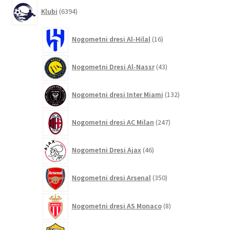
6394
Klubi
6394
izdelkov
16
Nogometni dresi Al-Hilal
16
izdelkov
43
Nogometni Dresi Al-Nassr
43
izdelkov
132
Nogometni dresi Inter Miami
132
izdelkov
247
Nogometni dresi AC Milan
247
izdelkov
46
Nogometni Dresi Ajax
46
izdelkov
350
Nogometni dresi Arsenal
350
izdelkov
8
Nogometni dresi AS Monaco
8
izdelkov
124