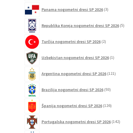
3
Panama nogometni dresi SP 2026
3
izdelki
5
Republika Koreja nogometni dresi SP 2026
5
izdel
2
Turčija nogometni dresi SP 2026
2
izdelka
1
Uzbekistan nogometni dresi SP 2026
1
izdelek
121
Argentina nogometni dresi SP 2026
121
izdelkov
93
Brazilija nogometni dresi SP 2026
93
izdelkov
126
Španija nogometni dresi SP 2026
126
izdelkov
142
Portugalska nogometni dresi SP 2026
142
izdelko