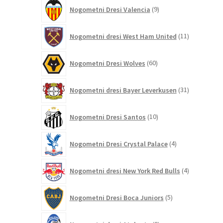
9
Nogometni Dresi Valencia
9
izdelkov
11
Nogometni dresi West Ham United
11
izdelkov
60
Nogometni Dresi Wolves
60
izdelkov
31
Nogometni dresi Bayer Leverkusen
31
izdelkov
10
Nogometni Dresi Santos
10
izdelkov
4
Nogometni Dresi Crystal Palace
4
izdelki
4
Nogometni dresi New York Red Bulls
4
izdelki
5
Nogometni Dresi Boca Juniors
5
izdelkov
9