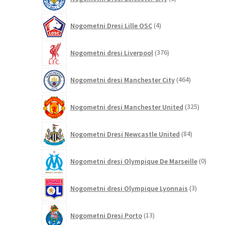
izdelkov
4
Nogometni Dresi Lille OSC
4
izdelki
376
Nogometni dresi Liverpool
376
izdelkov
464
Nogometni dresi Manchester City
464
izdelkov
325
Nogometni dresi Manchester United
325
izdelkov
84
Nogometni Dresi Newcastle United
84
izdelkov
0
Nogometni dresi Olympique De Marseille
0
izdelk
3
Nogometni dresi Olympique Lyonnais
3
izdelki
13
Nogometni Dresi Porto
13
izdelkov