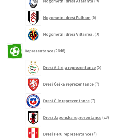
Nogometni dresi Atalanta
9
izdelkov
6
Nogometni dresi Fulham
6
izdelkov
3
Nogometni dresi Villarreal
3
izdelki
2646
Reprezentance
2646
izdelkov
5
Dresi Alžirija reprezentance
5
izdelkov
7
Dresi Češka reprezentance
7
izdelkov
7
Dresi Čile reprezentance
7
izdelkov
28
Dresi Japonska reprezentance
28
izdelkov
3
Dresi Peru reprezentance
3
izdelki