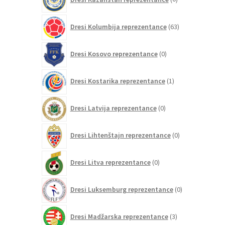
izdelkov
63
Dresi Kolumbija reprezentance
63
izdelkov
0
Dresi Kosovo reprezentance
0
izdelkov
1
Dresi Kostarika reprezentance
1
izdelek
0
Dresi Latvija reprezentance
0
izdelkov
0
Dresi Lihtenštajn reprezentance
0
izdelkov
0
Dresi Litva reprezentance
0
izdelkov
0
Dresi Luksemburg reprezentance
0
izdelkov
3
Dresi Madžarska reprezentance
3
izdelki