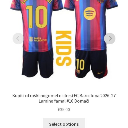
Kupiti otroški nogometni dresi FC Barcelona 2026-27
N
Lamine Yamal #10 Domači
€
35.00
Ta
Select options