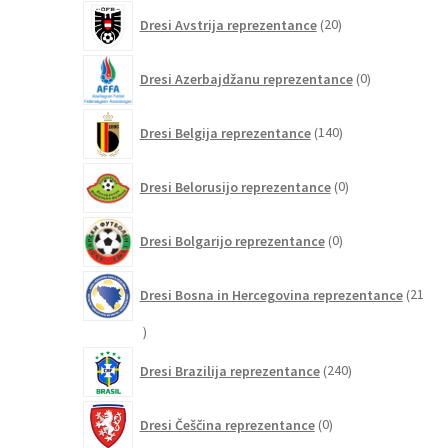
20
Dresi Avstrija reprezentance
20
izdelkov
0
Dresi Azerbajdžanu reprezentance
0
izdelkov
140
Dresi Belgija reprezentance
140
izdelkov
0
Dresi Belorusijo reprezentance
0
izdelkov
0
Dresi Bolgarijo reprezentance
0
izdelkov
Dresi Bosna in Hercegovina reprezentance
21
21
izdelkov
240
Dresi Brazilija reprezentance
240
izdelkov
0
Dresi Češčina reprezentance
0
izdelkov