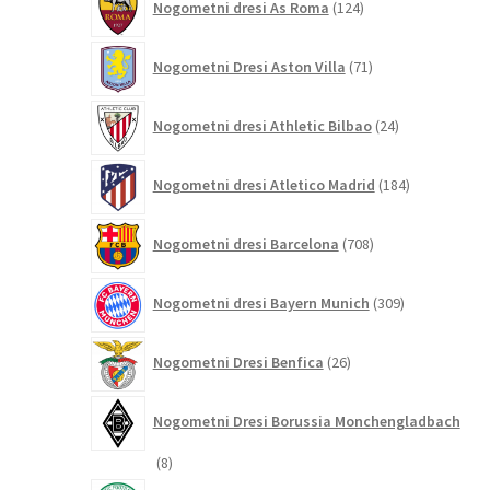
Nogometni dresi As Roma
124
izdelkov
71
Nogometni Dresi Aston Villa
71
izdelkov
24
Nogometni dresi Athletic Bilbao
24
izdelkov
184
Nogometni dresi Atletico Madrid
184
izdelkov
708
Nogometni dresi Barcelona
708
izdelkov
309
Nogometni dresi Bayern Munich
309
izdelkov
26
Nogometni Dresi Benfica
26
izdelkov
Nogometni Dresi Borussia Monchengladbach
8
8
izdelkov
8