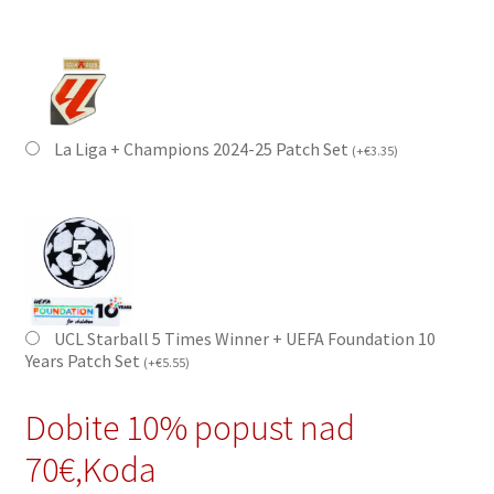
La Liga + Champions 2024-25 Patch Set
(
+
€
3.35
)
UCL Starball 5 Times Winner + UEFA Foundation 10
Years Patch Set
(
+
€
5.55
)
Dobite 10% popust nad
70€,Koda