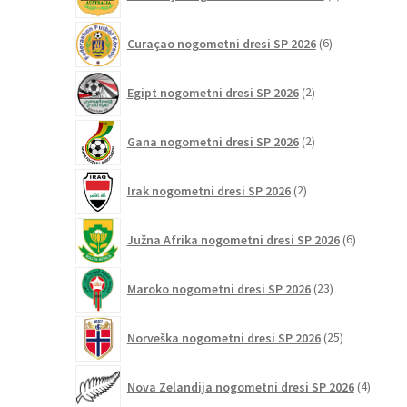
izdelki
6
Curaçao nogometni dresi SP 2026
6
izdelkov
2
Egipt nogometni dresi SP 2026
2
izdelka
2
Gana nogometni dresi SP 2026
2
izdelka
2
Irak nogometni dresi SP 2026
2
izdelka
6
Južna Afrika nogometni dresi SP 2026
6
izdelkov
23
Maroko nogometni dresi SP 2026
23
izdelkov
25
Norveška nogometni dresi SP 2026
25
izdelkov
4
Nova Zelandija nogometni dresi SP 2026
4
izdelki