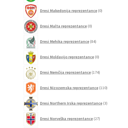
0
Dresi Makedonija reprezentance
0
izdelkov
0
Dresi Malta reprezentance
0
izdelkov
84
Dresi Mehika reprezentance
84
izdelkov
0
Dresi Moldavijo reprezentance
0
izdelkov
174
Dresi Nemčija reprezentance
174
izdelkov
110
Dresi Nizozemska reprezentance
110
izdelkov
3
Dresi Northern Irska reprezentance
3
izdelki
27
Dresi Norveška reprezentance
27
izdelkov