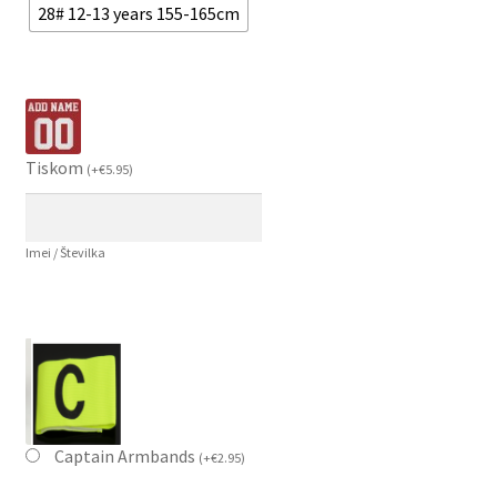
28# 12-13 years 155-165cm
Tiskom
(
+
€
5.95
)
Imei / Številka
Captain Armbands
(
+
€
2.95
)