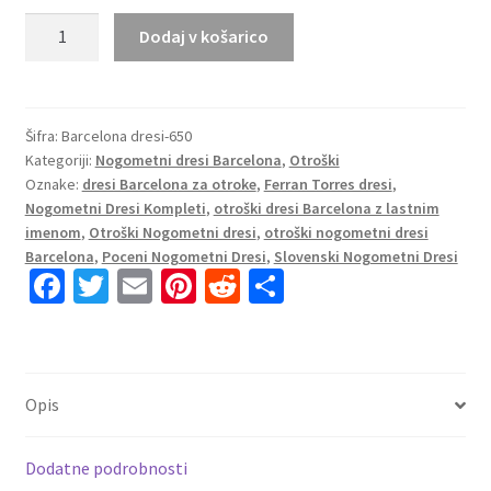
Poceni
Dodaj v košarico
Otroški
nogometni
dresi
Ferran
Šifra:
Barcelona dresi-650
Kategoriji:
Nogometni dresi Barcelona
,
Otroški
Torres
Oznake:
dresi Barcelona za otroke
,
Ferran Torres dresi
,
#7
Nogometni Dresi Kompleti
,
otroški dresi Barcelona z lastnim
FC
imenom
,
Otroški Nogometni dresi
,
otroški nogometni dresi
Barcelona
Barcelona
,
Poceni Nogometni Dresi
,
Slovenski Nogometni Dresi
Gostujoči
Fa
T
E
Pi
R
S
2025-
ce
wi
m
nt
e
h
26
b
tt
ai
er
d
ar
količina
o
er
l
es
di
e
Opis
o
t
t
k
Dodatne podrobnosti