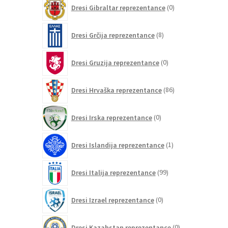
0
Dresi Gibraltar reprezentance
0
izdelkov
8
Dresi Grčija reprezentance
8
izdelkov
0
Dresi Gruzija reprezentance
0
izdelkov
86
Dresi Hrvaška reprezentance
86
izdelkov
0
Dresi Irska reprezentance
0
izdelkov
1
Dresi Islandija reprezentance
1
izdelek
99
Dresi Italija reprezentance
99
izdelkov
0
Dresi Izrael reprezentance
0
izdelkov
0
Dresi Kazahstan reprezentance
0