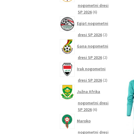
nogometni dresi
6
SP 2026
6
izdelkov
Egipt nogometni
2
dresi SP 2026
2
izdelka
Gana nogometni
2
dresi SP 2026
2
izdelka
Irak nogometni
2
dresi SP 2026
2
izdelka
Južna Afrika
nogometni dresi
6
SP 2026
6
izdelkov
Maroko
nogometni dresi