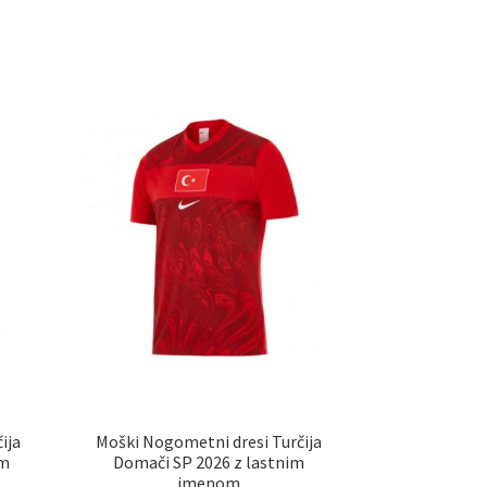
a
ima
č
več
ičic.
različic.
nosti
Možnosti
ko
lahko
erete
izberete
na
ani
strani
elka
izdelka
ija
Moški Nogometni dresi Turčija
im
Domači SP 2026 z lastnim
imenom