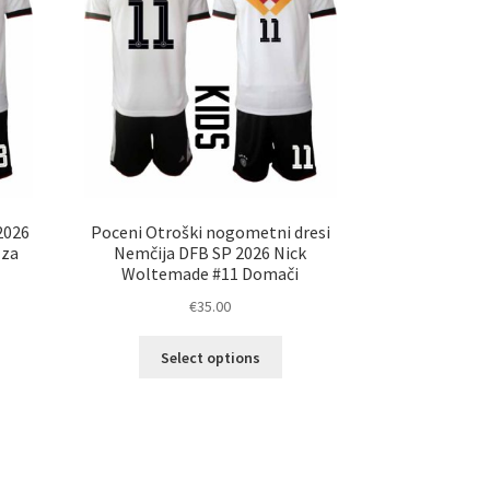
erete
izberete
na
ani
strani
elka
izdelka
2026
Poceni Otroški nogometni dresi
 za
Nemčija DFB SP 2026 Nick
Woltemade #11 Domači
€
35.00
Ta
Select options
elek
izdelek
a
ima
č
več
ičic.
različic.
nosti
Možnosti