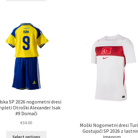
im
ima
ve
več
razl
različic.
Mož
Možnosti
lah
lahko
izb
izberete
na
na
str
strani
izd
izdelka
dska SP 2026 nogometni dresi
pleti Otroški Alexander Isak
#9 Domači
€
34.00
Moški Nogometni dresi Turč
Gostujoči SP 2026 z lastn
Ta
imenom
Select options