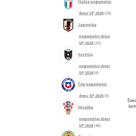
Italija nogometni
39
dresi SP 2026
39
izdelkov
Japonska
nogometni dresi
25
SP 2026
25
izdelkov
Avstrija
nogometni dresi
6
SP 2026
6
izdelkov
Čile nogometni
5
dresi SP 2026
5
Šve
izdelkov
kom
Hrvaška
nogometni dresi
48
SP 2026
48
izdelkov