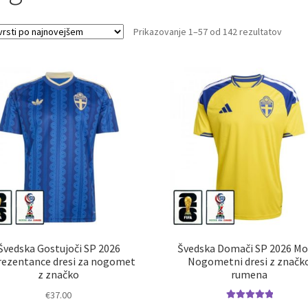
Sorte
Prikazovanje 1–57 od 142 rezultatov
by
latest
Švedska Gostujoči SP 2026
Švedska Domači SP 2026 Mo
rezentance dresi za nogomet
Nogometni dresi z značk
z značko
rumena
€
37.00
Ocenjeno