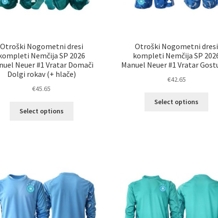
Otroški Nogometni dresi
Otroški Nogometni dres
kompleti Nemčija SP 2026
kompleti Nemčija SP 202
nuel Neuer #1 Vratar Domači
Manuel Neuer #1 Vratar Gostu
Dolgi rokav (+ hlače)
€
42.65
€
45.65
Ta
Select options
Ta
izd
Select options
izdelek
im
ima
ve
več
razl
različic.
Mož
Možnosti
lah
lahko
izb
izberete
na
na
str
strani
izd
izdelka