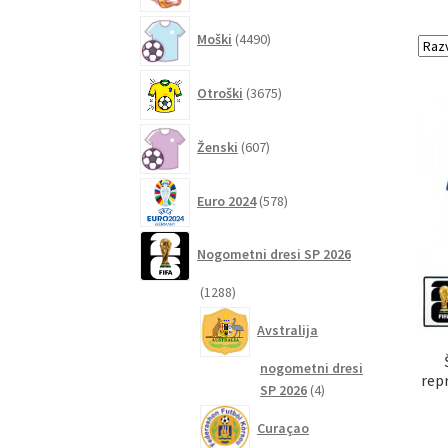
4490
Moški
4490
izdelkov
3675
Otroški
3675
izdelkov
607
Ženski
607
izdelkov
578
Euro 2024
578
izdelkov
Nogometni dresi SP 2026
1288
1288
izdelkov
Avstralija
nogometni dresi
rep
4
SP 2026
4
izdelki
Curaçao