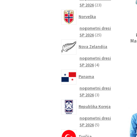
23
SP 2026
23
izdelkov
Norveška
nogometni dresi
25
SP 2026
25
Ma
izdelkov
Nova Zelandija
nogometni dresi
4
SP 2026
4
izdelki
Panama
nogometni dresi
3
SP 2026
3
izdelki
Republika Koreja
nogometni dresi
5
SP 2026
5
izdelkov
Turčija