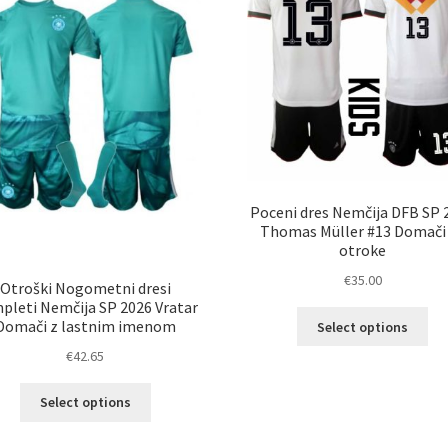
izberete
izb
na
na
strani
str
izdelka
izd
Poceni dres Nemčija DFB SP 
Thomas Müller #13 Domači
otroke
€
35.00
Otroški Nogometni dresi
pleti Nemčija SP 2026 Vratar
Ta
Domači z lastnim imenom
Select options
izd
€
42.65
im
ve
Ta
Select options
razl
izdelek
Mož
ima