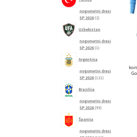
nogometni dresi
2
SP 2026
2
izdelka
Uzbekistan
nogometni dresi
1
SP 2026
1
izdelek
Argentina
kom
nogometni dresi
Go
121
SP 2026
121
izdelkov
Brazilija
nogometni dresi
93
SP 2026
93
izdelkov
Španija
nogometni dresi