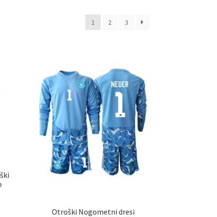
d
1
2
3
ški
o
Otroški Nogometni dresi