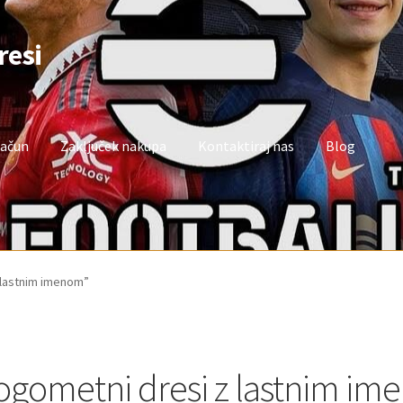
resi
račun
Zaključek nakupa
Kontaktiraj nas
Blog
oj račun
Trgovina
Zaključek nakupa
z lastnim imenom”
ogometni dresi z lastnim i