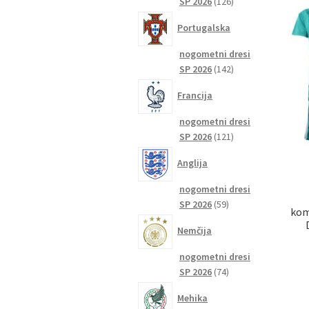
126
SP 2026
126
izdelkov
Portugalska
nogometni dresi
142
SP 2026
142
izdelkov
Francija
nogometni dresi
121
SP 2026
121
izdelkov
Anglija
nogometni dresi
59
SP 2026
59
kom
izdelkov
Nemčija
nogometni dresi
74
SP 2026
74
izdelkov
Mehika