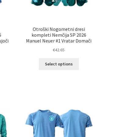
i
Otroški Nogometni dresi
6
kompleti Nemčija SP 2026
joči
Manuel Neuer #1 Vratar Domači
€
42.65
Ta
Select options
elek
izdelek
a
ima
č
več
ičic.
različic.
nosti
Možnosti
ko
lahko
erete
izberete
na
ani
strani
elka
izdelka