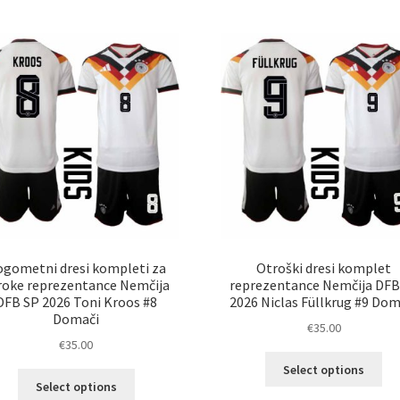
lah
več
izb
različic.
na
Možnosti
str
lahko
izd
izberete
na
strani
izdelka
gometni dresi kompleti za
Otroški dresi komplet
roke reprezentance Nemčija
reprezentance Nemčija DFB
DFB SP 2026 Toni Kroos #8
2026 Niclas Füllkrug #9 Dom
Domači
€
35.00
€
35.00
Ta
Select options
Ta
izd
Select options
izdelek