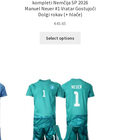
kompleti Nemčija SP 2026
Manuel Neuer #1 Vratar Gostujoči
Dolgi rokav (+ hlače)
elek
€
45.65
a
č
Ta
Select options
ičic.
izdelek
nosti
ima
ko
več
erete
različic.
Možnosti
ani
lahko
elka
izberete
na
strani
izdelka