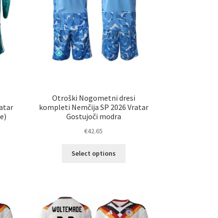
i
Otroški Nogometni dresi
atar
kompleti Nemčija SP 2026 Vratar
e)
Gostujoči modra
€
42.65
Ta
Select options
elek
izdelek
a
ima
č
več
ičic.
različic.
nosti
Možnosti
ko
lahko