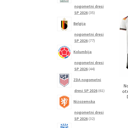
nogometni dresi
35
SP 2026
35
izdelkov
Belgija
nogometni dresi
77
SP 2026
77
izdelkov
Kolumbija
nogometni dresi
44
SP 2026
44
izdelkov
ZDA nogometni
No
61
dresi SP 2026
61
ot
izdelkov
Nizozemska
nogometni dresi
32
SP 2026
32
izdelkov