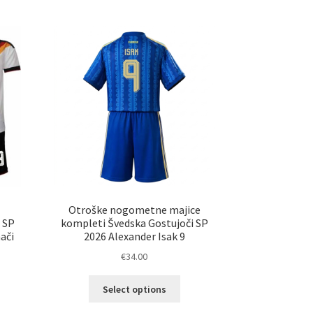
ko
lahko
erete
izberete
na
ani
strani
elka
izdelka
Otroške nogometne majice
 SP
kompleti Švedska Gostujoči SP
ači
2026 Alexander Isak 9
€
34.00
Ta
Select options
elek
izdelek