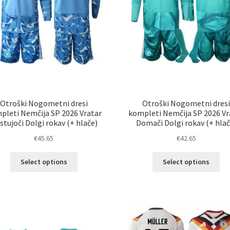
Otroški Nogometni dresi
Otroški Nogometni dres
pleti Nemčija SP 2026 Vratar
kompleti Nemčija SP 2026 Vr
stujoči Dolgi rokav (+ hlače)
Domači Dolgi rokav (+ hlač
€
45.65
€
42.65
Ta
Ta
Select options
Select options
izdelek
izd
ima
im
več
ve
različic.
razl
Možnosti
Mož
lahko
lah