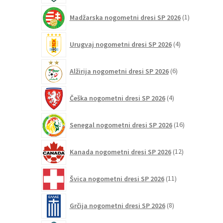
1
Madžarska nogometni dresi SP 2026
1
izdelek
4
Urugvaj nogometni dresi SP 2026
4
izdelki
6
Alžirija nogometni dresi SP 2026
6
izdelkov
4
Češka nogometni dresi SP 2026
4
izdelki
16
Senegal nogometni dresi SP 2026
16
izdelkov
12
Kanada nogometni dresi SP 2026
12
izdelkov
11
Švica nogometni dresi SP 2026
11
izdelkov
8
Grčija nogometni dresi SP 2026
8
izdelkov