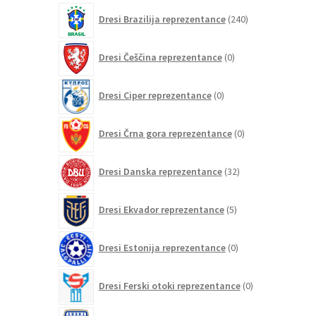
izdelkov
240
Dresi Brazilija reprezentance
240
izdelkov
0
Dresi Češčina reprezentance
0
izdelkov
0
Dresi Ciper reprezentance
0
izdelkov
0
Dresi Črna gora reprezentance
0
izdelkov
32
Dresi Danska reprezentance
32
izdelkov
5
Dresi Ekvador reprezentance
5
izdelkov
0
Dresi Estonija reprezentance
0
izdelkov
0
Dresi Ferski otoki reprezentance
0
izdelkov
2