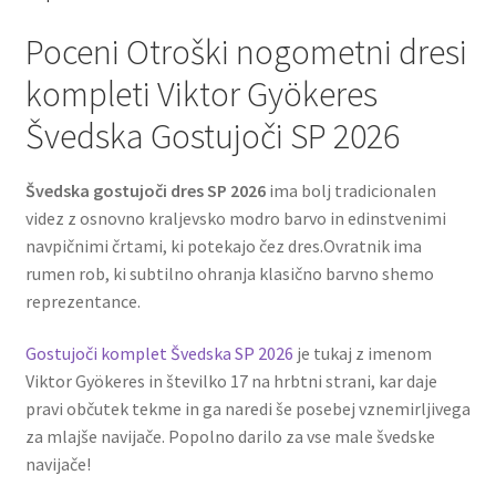
Poceni Otroški nogometni dresi
kompleti Viktor Gyökeres
Švedska Gostujoči SP 2026
Švedska gostujoči dres SP 2026
ima bolj tradicionalen
videz z osnovno kraljevsko modro barvo in edinstvenimi
navpičnimi črtami, ki potekajo čez dres.Ovratnik ima
rumen rob, ki subtilno ohranja klasično barvno shemo
reprezentance.
Gostujoči komplet Švedska SP 2026
je tukaj z imenom
Viktor Gyökeres in številko 17 na hrbtni strani, kar daje
pravi občutek tekme in ga naredi še posebej vznemirljivega
za mlajše navijače. Popolno darilo za vse male švedske
navijače!