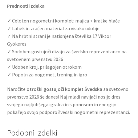
Prednosti izdelka
✓ Celoten nogometni komplet: majica + kratke hlače
✓ Lahek in zračen material za visoko udobje
✓ Na hrbtni strani je natisnjena številka 17 Viktor
Gyökeres
✓ Sodoben gostujoči dizajn za švedsko reprezentanco na
svetovnem prvenstvu 2026
✓ Udoben kroj, prilagojen otrokom
✓ Popoln za nogomet, trening in igro
Naročite
otroški gostujoči komplet Švedska
za svetovno
prvenstvo 2026 še danes! Naj mladi navijači nosijo dres
svojega najljubšega igralca in s ponosom in energijo
pokažejo svojo podporo švedski nogometni reprezentanci.
Podobni izdelki