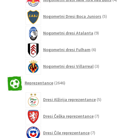
izdelki
5
Nogometni Dresi Boca Juniors
5
izdelkov
9
Nogometni dresi Atalanta
9
izdelkov
6
Nogometni dresi Fulham
6
izdelkov
3
Nogometni dresi Villarreal
3
izdelki
2646
Reprezentance
2646
izdelkov
5
Dresi Alžirija reprezentance
5
izdelkov
7
Dresi Češka reprezentance
7
izdelkov
7
Dresi Čile reprezentance
7
izdelkov