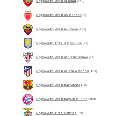
Nogometni dresi Arsenal
350
izdelkov
8
Nogometni dresi AS Monaco
8
izdelkov
124
Nogometni dresi As Roma
124
izdelkov
71
Nogometni Dresi Aston Villa
71
izdelkov
24
Nogometni dresi Athletic Bilbao
24
izdelkov
184
Nogometni dresi Atletico Madrid
184
izdelkov
707
Nogometni dresi Barcelona
707
izdelkov
309
Nogometni dresi Bayern Munich
309
izdelkov
26
Nogometni Dresi Benfica
26
izdelkov