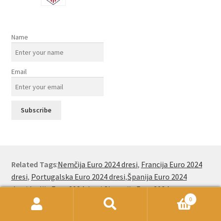
Name
Email
Related Tags
:
Nemčija Euro 2024 dresi
,
Francija Euro 2024
dresi
,
Portugalska Euro 2024 dresi
,
Španija Euro 2024
dresi
,
Italija Euro 2024 dresi
,
Slovenija Euro 2024
0
dresi
,
Nizozemska Euro 2024 dresi
,
Belgija Euro 2024
Išči:
Iskanje
dresi
,
Real Madrid dres
,
Anglija Euro 2024 dresi
,
Erling