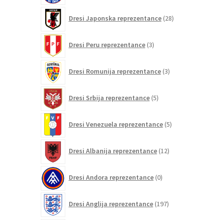
28
Dresi Japonska reprezentance
28
izdelkov
3
Dresi Peru reprezentance
3
izdelki
3
Dresi Romunija reprezentance
3
izdelki
5
Dresi Srbija reprezentance
5
izdelkov
5
Dresi Venezuela reprezentance
5
izdelkov
12
Dresi Albanija reprezentance
12
izdelkov
0
Dresi Andora reprezentance
0
izdelkov
197
Dresi Anglija reprezentance
197
izdelkov