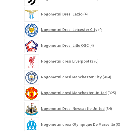
izdelkov
4
Nogometni Dresi Lazio
4
izdelki
0
Nogometni Dresi Leicester City
0
izdelkov
4
Nogometni Dresi Lille OSC
4
izdelki
376
Nogometni dresi Liverpool
376
izdelkov
464
Nogometni dresi Manchester City
464
izdelkov
325
Nogometni dresi Manchester United
325
izdelkov
84
Nogometni Dresi Newcastle United
84
izdelkov
0
Nogometni dresi Olympique De Marseille
0
izdelk