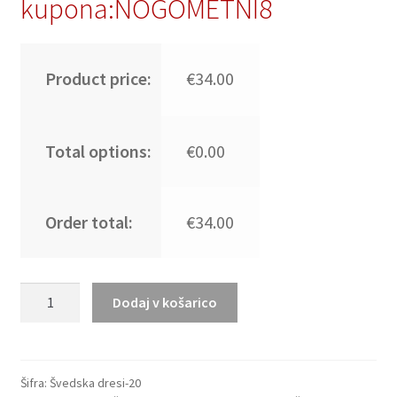
kupona:NOGOMETNI8
Product price:
€34.00
Total options:
€0.00
Order total:
€34.00
Otroški
Dodaj v košarico
nogometni
dresi
kompleti
Švedska
Šifra:
Švedska dresi-20