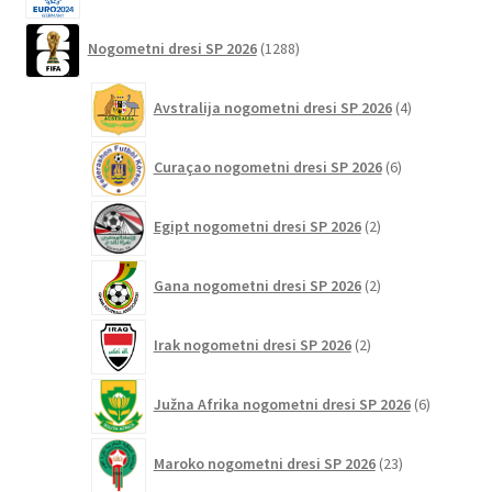
1288
Nogometni dresi SP 2026
1288
izdelkov
4
Avstralija nogometni dresi SP 2026
4
izdelki
6
Curaçao nogometni dresi SP 2026
6
izdelkov
2
Egipt nogometni dresi SP 2026
2
izdelka
2
Gana nogometni dresi SP 2026
2
izdelka
2
Irak nogometni dresi SP 2026
2
izdelka
6
Južna Afrika nogometni dresi SP 2026
6
izdelkov
23
Maroko nogometni dresi SP 2026
23
izdelkov