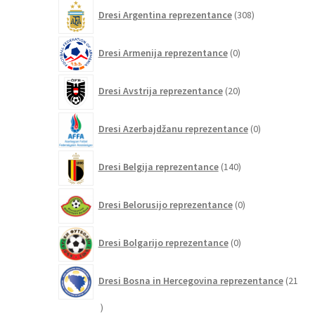
308
Dresi Argentina reprezentance
308
izdelkov
0
Dresi Armenija reprezentance
0
izdelkov
20
Dresi Avstrija reprezentance
20
izdelkov
0
Dresi Azerbajdžanu reprezentance
0
izdelkov
140
Dresi Belgija reprezentance
140
izdelkov
0
Dresi Belorusijo reprezentance
0
izdelkov
0
Dresi Bolgarijo reprezentance
0
izdelkov
Dresi Bosna in Hercegovina reprezentance
21
21