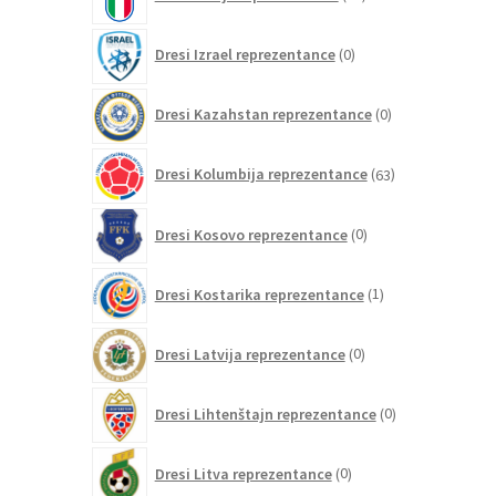
izdelkov
0
Dresi Izrael reprezentance
0
izdelkov
0
Dresi Kazahstan reprezentance
0
izdelkov
63
Dresi Kolumbija reprezentance
63
izdelkov
0
Dresi Kosovo reprezentance
0
izdelkov
1
Dresi Kostarika reprezentance
1
izdelek
0
Dresi Latvija reprezentance
0
izdelkov
0
Dresi Lihtenštajn reprezentance
0
izdelkov
0
Dresi Litva reprezentance
0
izdelkov