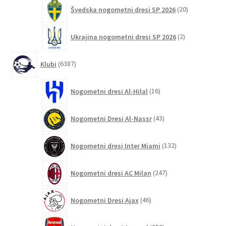
20
Švedska nogometni dresi SP 2026
20
izdelkov
2
Ukrajina nogometni dresi SP 2026
2
izdelka
6387
Klubi
6387
izdelkov
16
Nogometni dresi Al-Hilal
16
izdelkov
43
Nogometni Dresi Al-Nassr
43
izdelkov
132
Nogometni dresi Inter Miami
132
izdelkov
247
Nogometni dresi AC Milan
247
izdelkov
46
Nogometni Dresi Ajax
46
izdelkov
350