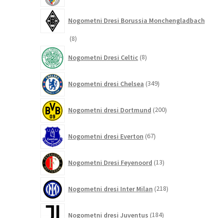
Nogometni Dresi Borussia Monchengladbach
8
8
izdelkov
8
Nogometni Dresi Celtic
8
izdelkov
349
Nogometni dresi Chelsea
349
izdelkov
200
Nogometni dresi Dortmund
200
izdelkov
67
Nogometni dresi Everton
67
izdelkov
13
Nogometni Dresi Feyenoord
13
izdelkov
218
Nogometni dresi Inter Milan
218
izdelkov
184
Nogometni dresi Juventus
184