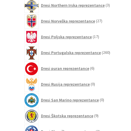
3
Dresi Northern Irska reprezentance
3
izdelki
27
Dresi Norveška reprezentance
27
izdelkov
17
Dresi Poljska reprezentance
17
izdelkov
260
Dresi Portugalska reprezentance
260
izdelkov
6
Dresi puran reprezentance
6
izdelkov
0
Dresi Rusija reprezentance
0
izdelkov
0
Dresi San Marino reprezentance
0
izdelkov
9
Dresi Škotska reprezentance
9
izdelkov
2