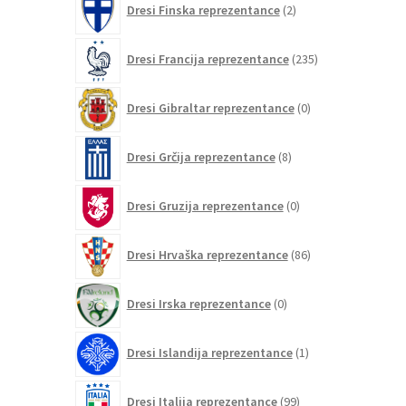
Dresi Finska reprezentance
2
izdelka
235
Dresi Francija reprezentance
235
izdelkov
0
Dresi Gibraltar reprezentance
0
izdelkov
8
Dresi Grčija reprezentance
8
izdelkov
0
Dresi Gruzija reprezentance
0
izdelkov
86
Dresi Hrvaška reprezentance
86
izdelkov
0
Dresi Irska reprezentance
0
izdelkov
1
Dresi Islandija reprezentance
1
izdelek
99
Dresi Italija reprezentance
99