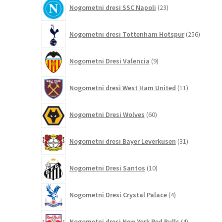
23
Nogometni dresi SSC Napoli
23
izdelkov
256
Nogometni dresi Tottenham Hotspur
256
izdelko
9
Nogometni Dresi Valencia
9
izdelkov
11
Nogometni dresi West Ham United
11
izdelkov
60
Nogometni Dresi Wolves
60
izdelkov
31
Nogometni dresi Bayer Leverkusen
31
izdelkov
10
Nogometni Dresi Santos
10
izdelkov
4
Nogometni Dresi Crystal Palace
4
izdelki
4
Nogometni dresi New York Red Bulls
4