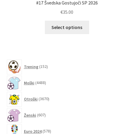
#17 Švedska Gostujoči SP 2026
€
35.00
Ta
Select options
izdelek
ima
več
različic.
Možnosti
152
Trening
152
lahko
izdelkov
izberete
4488
Moški
4488
na
izdelkov
strani
3670
izdelka
Otroški
3670
izdelkov
607
Ženski
607
izdelkov
578
Euro 2024
578
izdelkov