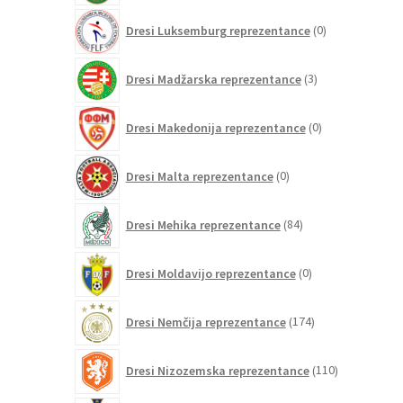
0
Dresi Luksemburg reprezentance
0
izdelkov
3
Dresi Madžarska reprezentance
3
izdelki
0
Dresi Makedonija reprezentance
0
izdelkov
0
Dresi Malta reprezentance
0
izdelkov
84
Dresi Mehika reprezentance
84
izdelkov
0
Dresi Moldavijo reprezentance
0
izdelkov
174
Dresi Nemčija reprezentance
174
izdelkov
110
Dresi Nizozemska reprezentance
110
izdelkov