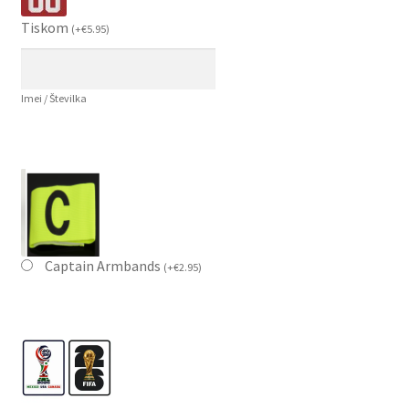
Tiskom
(
+
€
5.95
)
Imei / Številka
Captain Armbands
(
+
€
2.95
)