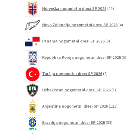
25
Norveška nogometni dresi SP 2026
25
izdelkov
4
Nova Zelandija nogometni dresi SP 2026
4
izdelki
3
Panama nogometni dresi SP 2026
3
izdelki
5
Republika Koreja nogometni dresi SP 2026
5
izdel
2
Turčija nogometni dresi SP 2026
2
izdelka
1
Uzbekistan nogometni dresi SP 2026
1
izdelek
121
Argentina nogometni dresi SP 2026
121
izdelkov
93
Brazilija nogometni dresi SP 2026
93
izdelkov
126