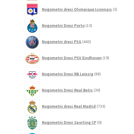
3
Nogometni dresi Olympique Lyonnais
3
izdelki
13
Nogometni Dresi Porto
13
izdelkov
443
Nogometni dresi PSG
443
izdelkov
19
Nogometni Dresi PSV Eindhoven
19
izdelkov
88
Nogometni Dresi RB Leipzig
88
izdelkov
30
Nogometni Dresi Real Betis
30
izdelkov
733
Nogometni dresi Real Madrid
733
izdelkov
0
Nogometni Dresi Sporting CP
0
izdelkov