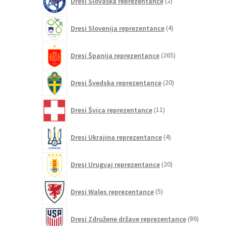
Dresi Slovaška reprezentance
2
izdelka
4
Dresi Slovenija reprezentance
4
izdelki
265
Dresi Španija reprezentance
265
izdelkov
20
Dresi Švedska reprezentance
20
izdelkov
11
Dresi Švica reprezentance
11
izdelkov
4
Dresi Ukrajina reprezentance
4
izdelki
20
Dresi Urugvaj reprezentance
20
izdelkov
5
Dresi Wales reprezentance
5
izdelkov
86
Dresi Združene države reprezentance
86
izdelkov