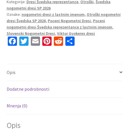
Kategorije:
Dresi Švedska reprezentance
,
Otroški
,
Švedska
Gostujoči
nogometni dresi SP 2026
SP
Oznake:
nogometni dresi z lastnim imenom
,
Otroški nogometni
2026
dresi Švedska SP 2026
,
Poceni Nogometni Dresi
,
Poceni
Viktor
nogometni dresi Švedska reprezentance z lastnim imenom
,
Gyökeres
Slovenski Nogometni Dresi
,
Viktor Gyokeres dresi
17
Fa
T
E
Pi
R
S
količina
ce
wi
m
nt
e
h
b
tt
ai
er
d
ar
o
er
l
es
di
e
Opis
o
t
t
k
Dodatne podrobnosti
Mnenja (0)
Opis