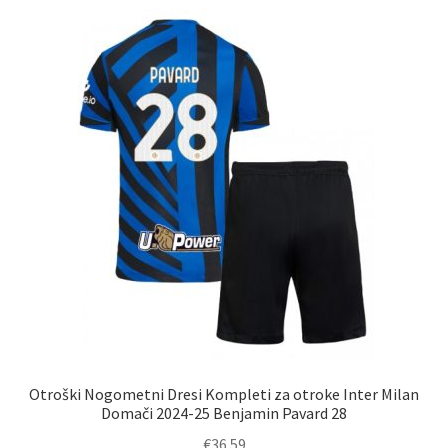
različic.
Možnosti
lahko
izberete
na
strani
izdelka
Otroški Nogometni Dresi Kompleti za otroke Inter Milan
Domači 2024-25 Benjamin Pavard 28
€
36.59