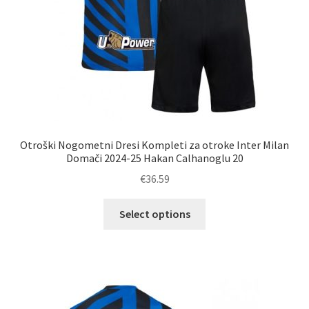
Otroški Nogometni Dresi Kompleti za otroke Inter Milan
Domači 2024-25 Hakan Calhanoglu 20
€
36.59
Ta
Select options
izdelek
ima
več
različic.
Možnosti