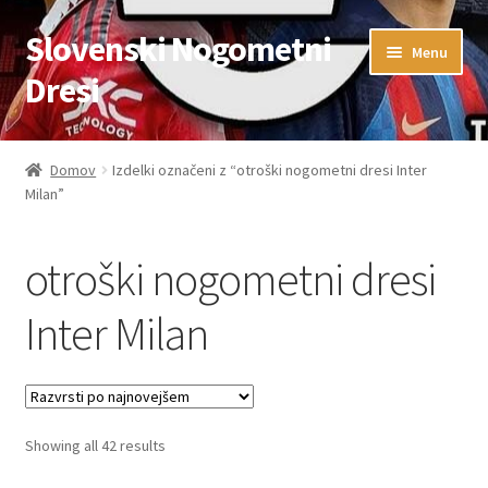
Slovenski Nogometni
Skip
Skip
Menu
to
to
Dresi
navigation
content
Domov
Domov
Izdelki označeni z “otroški nogometni dresi Inter
Milan”
Blog
FAQs
otroški nogometni dresi
Kontaktiraj nas
Inter Milan
Košarica
Moj račun
Sorted
Showing all 42 results
by
Trgovina