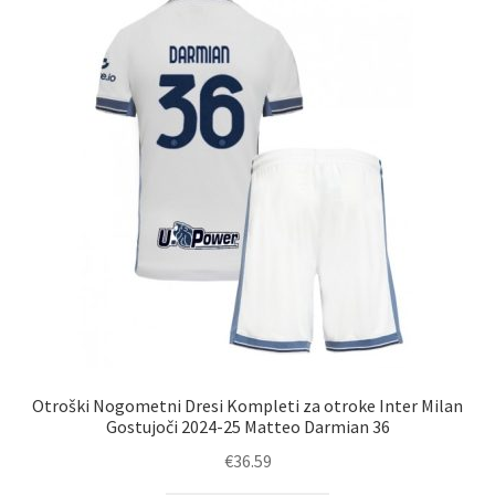
Možnosti
lahko
izberete
na
strani
izdelka
Otroški Nogometni Dresi Kompleti za otroke Inter Milan
Gostujoči 2024-25 Matteo Darmian 36
€
36.59