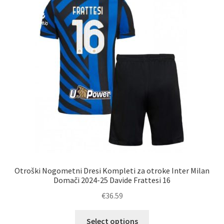
lahko
izberete
na
strani
izdelka
Otroški Nogometni Dresi Kompleti za otroke Inter Milan
Domači 2024-25 Davide Frattesi 16
€
36.59
Ta
Select options