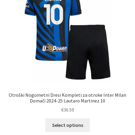
na
strani
izdelka
Otroški Nogometni Dresi Kompleti za otroke Inter Milan
Domači 2024-25 Lautaro Martinez 10
€
36.59
Ta
Select options
izdelek