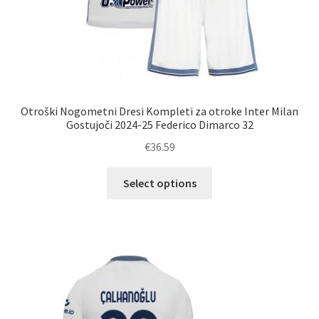
Otroški Nogometni Dresi Kompleti za otroke Inter Milan
Gostujoči 2024-25 Federico Dimarco 32
€
36.59
Ta
Select options
izdelek
ima
več
različic.
Možnosti
lahko
izberete
na