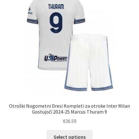
lahko
izberete
na
strani
izdelka
Otroški Nogometni Dresi Kompleti za otroke Inter Milan
Gostujoči 2024-25 Marcus Thuram 9
€
36.59
Ta
Select options