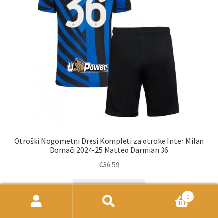
strani
izdelka
Otroški Nogometni Dresi Kompleti za otroke Inter Milan
Domači 2024-25 Matteo Darmian 36
€
36.59
Ta
Select options
izdelek
0
Išči:
Iskanje
ima