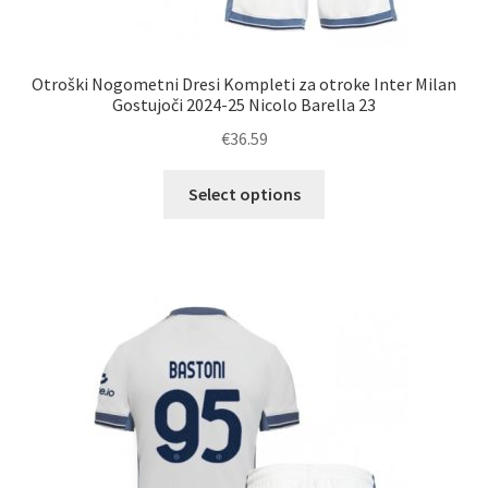
Otroški Nogometni Dresi Kompleti za otroke Inter Milan
Gostujoči 2024-25 Nicolo Barella 23
€
36.59
Ta
Select options
izdelek
ima
več
različic.
Možnosti
lahko
izberete
na
strani
izdelka