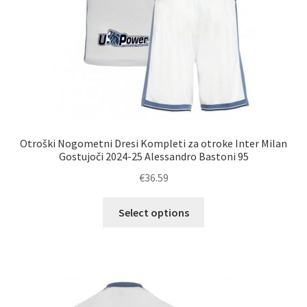
Otroški Nogometni Dresi Kompleti za otroke Inter Milan
Gostujoči 2024-25 Alessandro Bastoni 95
€
36.59
Ta
Select options
izdelek
ima
več
različic.
Možnosti