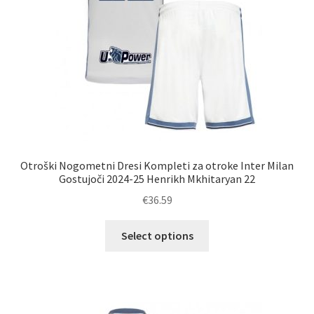
Otroški Nogometni Dresi Kompleti za otroke Inter Milan
Gostujoči 2024-25 Henrikh Mkhitaryan 22
€
36.59
Ta
Select options
izdelek
ima
več
različic.