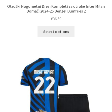
Otroški Nogometni Dresi Kompleti za otroke Inter Milan
Domači 2024-25 Denzel Dumfries 2
€
36.59
Ta
Select options
izdelek
ima
več
različic.
Možnosti
lahko
izberete
na
strani
izdelka