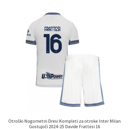
več
različic.
Možnosti
lahko
izberete
na
strani
izdelka
Otroški Nogometni Dresi Kompleti za otroke Inter Milan
Gostujoči 2024-25 Davide Frattesi 16