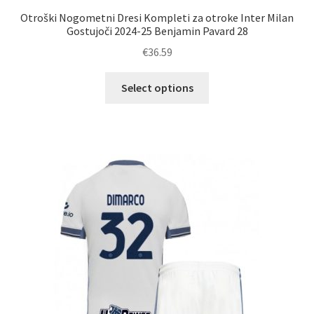
Otroški Nogometni Dresi Kompleti za otroke Inter Milan
Gostujoči 2024-25 Benjamin Pavard 28
€
36.59
Ta
Select options
izdelek
ima
več
različic.
Možnosti
lahko
izberete
na
strani
izdelka