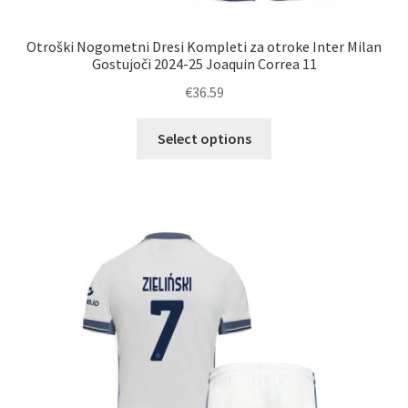
Otroški Nogometni Dresi Kompleti za otroke Inter Milan
Gostujoči 2024-25 Joaquin Correa 11
€
36.59
Ta
Select options
izdelek
ima
več
različic.
Možnosti
lahko
izberete
na
strani
izdelka