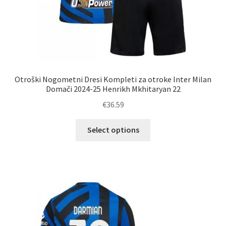
Otroški Nogometni Dresi Kompleti za otroke Inter Milan
Domači 2024-25 Henrikh Mkhitaryan 22
€
36.59
Ta
Select options
izdelek
ima
več
različic.
Možnosti
lahko
izberete
na