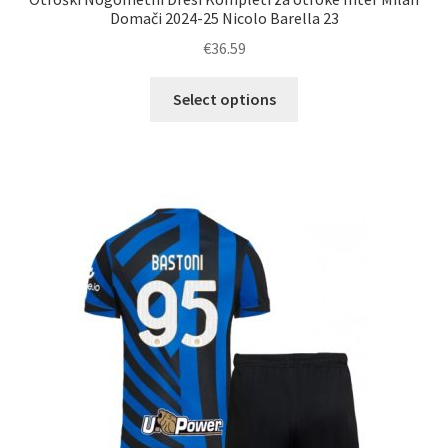
Domači 2024-25 Nicolo Barella 23
€
36.59
Ta
Select options
izdelek
ima
več
različic.
Možnosti
lahko
izberete
na
strani
izdelka