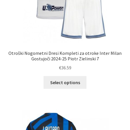
Otroški Nogometni Dresi Kompleti za otroke Inter Milan
Gostujoči 2024-25 Piotr Zielinski 7
€
36.59
Ta
Select options
izdelek
ima
več
različic.
Možnosti
lahko
izberete