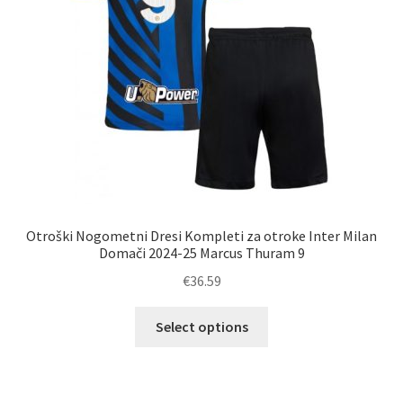
izdelka
Otroški Nogometni Dresi Kompleti za otroke Inter Milan
Domači 2024-25 Marcus Thuram 9
€
36.59
Ta
Select options
izdelek
ima
več