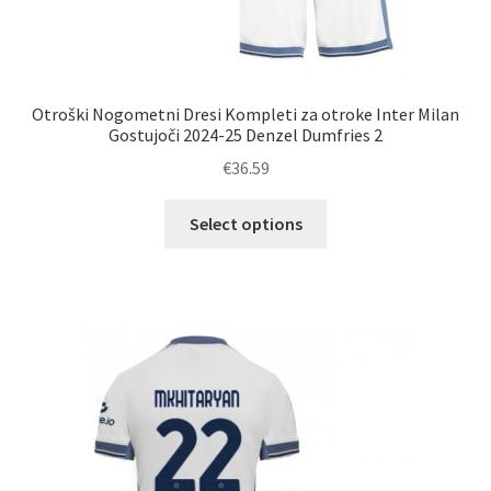
Otroški Nogometni Dresi Kompleti za otroke Inter Milan
Gostujoči 2024-25 Denzel Dumfries 2
€
36.59
Ta
Select options
izdelek
ima
več
različic.
Možnosti
lahko
izberete
na
strani
izdelka