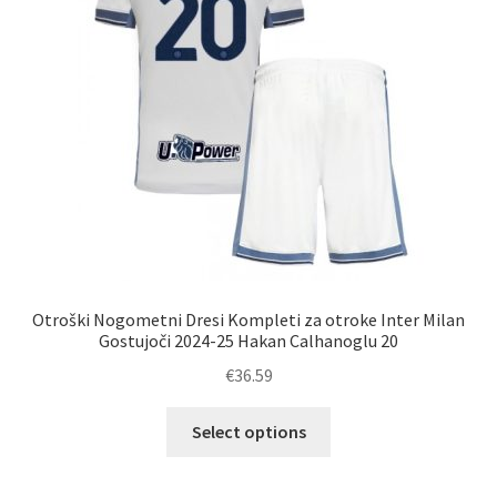
strani
izdelka
Otroški Nogometni Dresi Kompleti za otroke Inter Milan
Gostujoči 2024-25 Hakan Calhanoglu 20
€
36.59
Ta
Select options
izdelek
ima