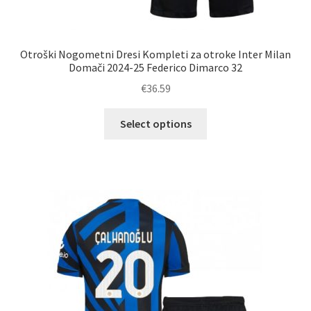
Otroški Nogometni Dresi Kompleti za otroke Inter Milan
Domači 2024-25 Federico Dimarco 32
€
36.59
Ta
Select options
izdelek
ima
več
različic.
Možnosti
lahko
izberete
na
strani
izdelka