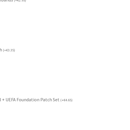
(
+
€
2.95
)
ch
(
+
€
3.35
)
l + UEFA Foundation Patch Set
(
+
€
4.65
)