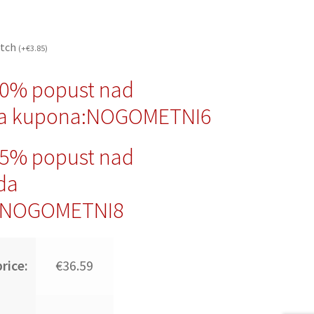
atch
(
+
€
3.85
)
10% popust nad
da kupona:NOGOMETNI6
15% popust nad
da
:NOGOMETNI8
rice:
€36.59