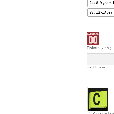
24# 8-9 years
28# 12-13 yea
Tiskom
(
+
€
5.95
)
Imei / Številka
Captain Ar