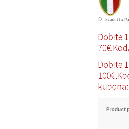
Scudetto P
Dobite 
70€,Ko
Dobite 
100€,Ko
kupona
Product p