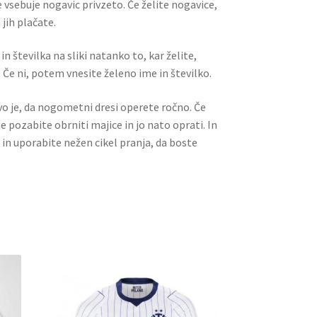
 vsebuje nogavic privzeto. Če želite nogavice,
jih plačate.
n številka na sliki natanko to, kar želite,
 Če ni, potem vnesite želeno ime in številko.
ivo je, da nogometni dresi operete ročno. Če
ne pozabite obrniti majice in jo nato oprati. In
 in uporabite nežen cikel pranja, da boste