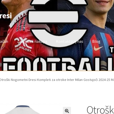
resi
račun
Zaključek nakupa
Kontaktiraj nas
Blog
oj račun
Trgovina
Zaključek nakupa
Otroški Nogometni Dresi Kompleti za otroke Inter Milan Gostujoči 2024-25 
Otrošk