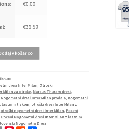
ions:
€0.00
al:
€36.59
Dodaj v košarico
ilan-80
tni dresi Inter Milan
,
Otroški
er Milan za otroke
,
Marcus Thuram dresi
,
,
Nogometni dresi Inter Milan prodaja
,
nogometni
 z lastnim tiskom
,
otroški dresi Inter Milan z
,
otroški nogometni dresi Inter Milan
,
Poceni
,
Poceni Nogometni dresi Inter Milan z lastnim
lovenski Nogometni Dresi