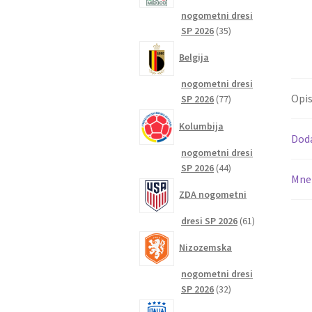
nogometni dresi
35
SP 2026
35
izdelkov
Belgija
nogometni dresi
Opi
77
SP 2026
77
izdelkov
Kolumbija
Dod
nogometni dresi
44
SP 2026
44
Mnen
izdelkov
ZDA nogometni
61
dresi SP 2026
61
izdelkov
Nizozemska
nogometni dresi
32
SP 2026
32
izdelkov