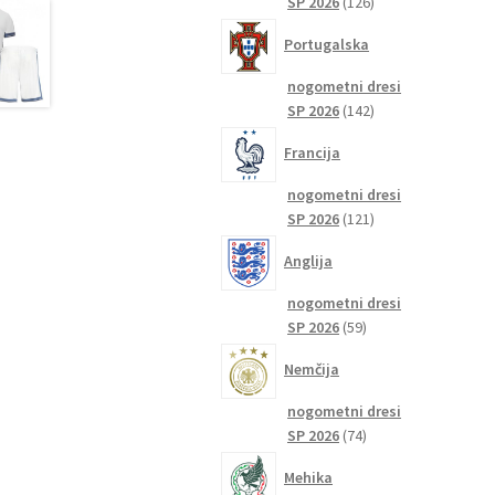
126
SP 2026
126
izdelkov
Portugalska
nogometni dresi
142
SP 2026
142
izdelkov
Francija
nogometni dresi
121
SP 2026
121
izdelkov
Anglija
nogometni dresi
59
SP 2026
59
izdelkov
Nemčija
nogometni dresi
74
SP 2026
74
izdelkov
Mehika