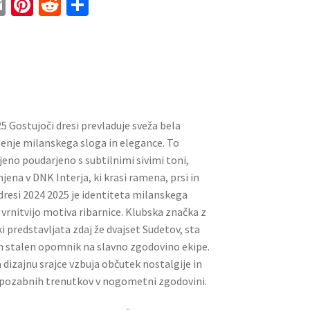
E
Pi
R
S
m
nt
e
h
ai
er
d
ar
l
es
di
e
t
t
25 Gostujoči dresi prevladuje sveža bela
šenje milanskega sloga in elegance. To
eno poudarjeno s subtilnimi sivimi toni,
jena v DNK Interja, ki krasi ramena, prsi in
dresi 2024 2025 je identiteta milanskega
vrnitvijo motiva ribarnice. Klubska značka z
predstavljata zdaj že dvajset Sudetov, sta
n stalen opomnik na slavno zgodovino ekipe.
dizajnu srajce vzbuja občutek nostalgije in
pozabnih trenutkov v nogometni zgodovini.