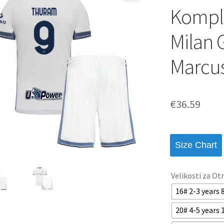
Komple
Milan 
Marcu
€
36.59
Size Chart
Velikosti za Ot
16# 2-3 years
20# 4-5 years