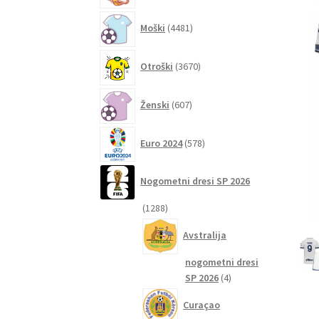
4481
Moški
4481
izdelkov
3670
Otroški
3670
izdelkov
607
Ženski
607
izdelkov
578
Euro 2024
578
izdelkov
Nogometni dresi SP 2026
1288
1288
izdelkov
Avstralija
nogometni dresi
4
SP 2026
4
izdelki
Curaçao