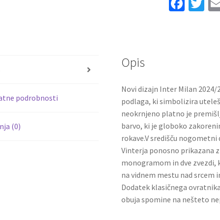
Fa
T
Thuram
ce
wi
9
b
tt
količina
o
er
Opis
o
s
k
Novi dizajn Inter Milan 2024/
atne podrobnosti
podlaga, ki simbolizira utele
neokrnjeno platno je premišlj
barvo, ki je globoko zakorenin
ja (0)
rokave.V središču nogometni 
Vinterja ponosno prikazana z 
monogramom in dve zvezdi, ki 
na vidnem mestu nad srcem i
Dodatek klasičnega ovratnika 
obuja spomine na nešteto ne