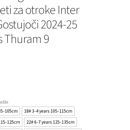
ti za otroke Inter
Gostujoči 2024-25
s Thuram 9
roški
 85-105cm
18# 3-4 years 105-115cm
 115-125cm
22# 6-7 years 125-135cm