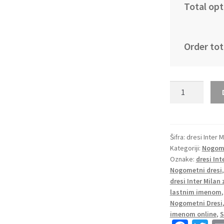
Total opt
Order tot
Otroški
Nogometni
Dresi
Kompleti
za
Šifra:
dresi Inter M
Kategoriji:
Nogome
otroke
Oznake:
dresi Int
Inter
Nogometni dresi
Milan
dresi Inter Milan
Gostujoči
lastnim imenom
2024-
Nogometni Dresi
25
imenom online
,
S
Marcus