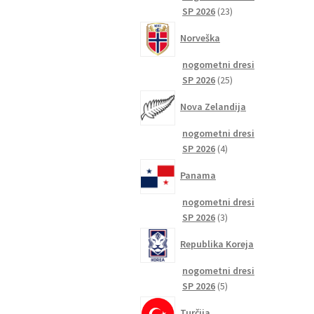
23
SP 2026
23
izdelkov
Norveška
nogometni dresi
25
SP 2026
25
izdelkov
Nova Zelandija
nogometni dresi
4
SP 2026
4
izdelki
Panama
nogometni dresi
3
SP 2026
3
izdelki
Republika Koreja
nogometni dresi
5
SP 2026
5
izdelkov
Turčija