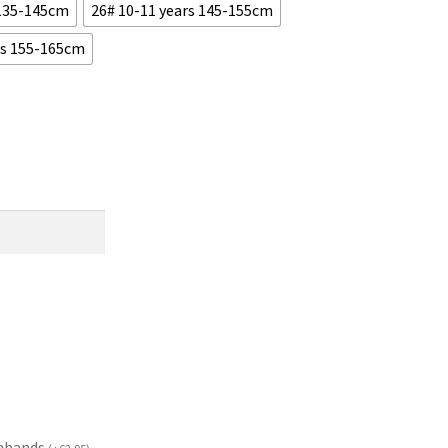
 135-145cm
26# 10-11 years 145-155cm
rs 155-165cm
mbands