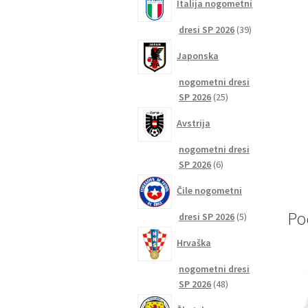
Italija nogometni
39
dresi SP 2026
39
izdelkov
Japonska
nogometni dresi
25
SP 2026
25
izdelkov
Avstrija
nogometni dresi
6
SP 2026
6
izdelkov
Čile nogometni
Po
5
dresi SP 2026
5
izdelkov
Hrvaška
nogometni dresi
48
SP 2026
48
izdelkov