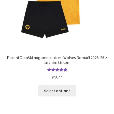
Poceni Otroški nogometni dresi Wolves Domači 2025-26 z
lastnim tiskom
Ocenjeno
€
35.00
5.00
od 5
Ta
Select options
izdelek
ima
več
različic.