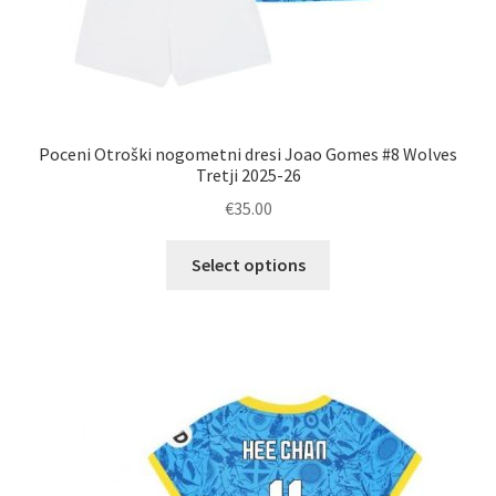
Poceni Otroški nogometni dresi Joao Gomes #8 Wolves
Tretji 2025-26
€
35.00
Ta
Select options
izdelek
ima
več
različic.
Možnosti
lahko
izberete
na