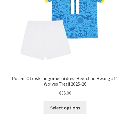
strani
izdelka
Poceni Otroški nogometni dresi Hee-chan Hwang #11
Wolves Tretji 2025-26
€
35.00
Ta
Select options
izdelek
ima
več