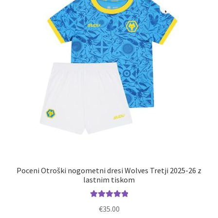
lahko
izberete
na
strani
izdelka
Poceni Otroški nogometni dresi Wolves Tretji 2025-26 z
lastnim tiskom
Ocenjeno
€
35.00
5.00
od 5