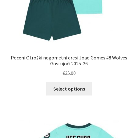
Poceni Otroški nogometni dresi Joao Gomes #8 Wolves
Gostujoči 2025-26
€
35.00
Ta
Select options
izdelek
ima
več
različic.
Možnosti
lahko