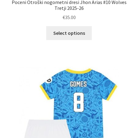
Poceni Otroški nogometni dresi Jhon Arias #10 Wolves
Tretji 2025-26
€
35.00
Ta
Select options
izdelek
ima
več
različic.
Možnosti
lahko
izberete
na
strani
izdelka