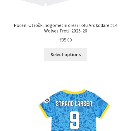
Poceni Otroški nogometni dresi Tolu Arokodare #14
Wolves Tretji 2025-26
€
35.00
Ta
Select options
izdelek
ima
več
različic.
Možnosti
lahko
izberete
na
strani
izdelka