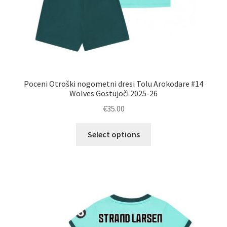
Poceni Otroški nogometni dresi Tolu Arokodare #14
Wolves Gostujoči 2025-26
€
35.00
Ta
Select options
izdelek
ima
več
različic.
Možnosti
lahko
izberete