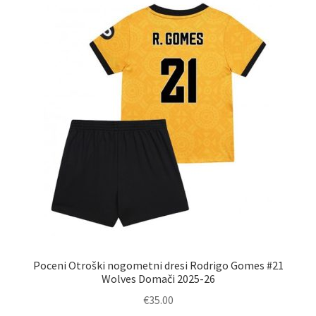
Možnosti
lahko
izberete
na
strani
izdelka
Poceni Otroški nogometni dresi Rodrigo Gomes #21
Wolves Domači 2025-26
€
35.00