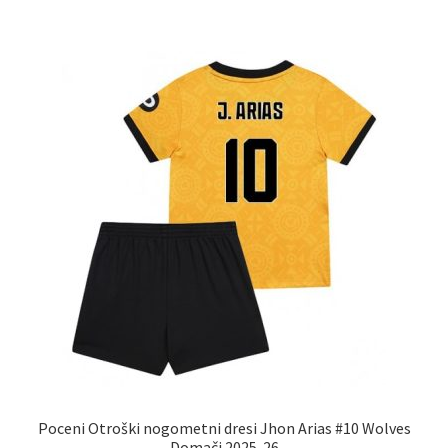
več
različic.
Možnosti
lahko
izberete
na
strani
izdelka
Poceni Otroški nogometni dresi Jhon Arias #10 Wolves
Domači 2025-26