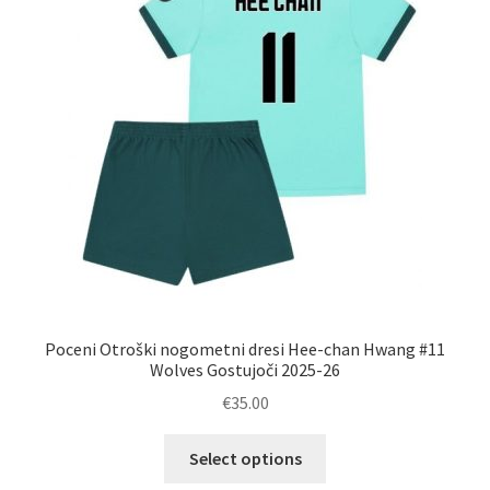
izberete
na
strani
izdelka
Poceni Otroški nogometni dresi Hee-chan Hwang #11
Wolves Gostujoči 2025-26
€
35.00
Ta
Select options
izdelek