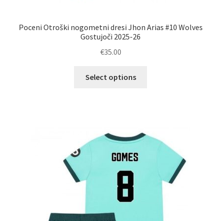
Poceni Otroški nogometni dresi Jhon Arias #10 Wolves
Gostujoči 2025-26
€
35.00
Ta
Select options
izdelek
ima
več
različic.
Možnosti
lahko
izberete
na
strani
izdelka