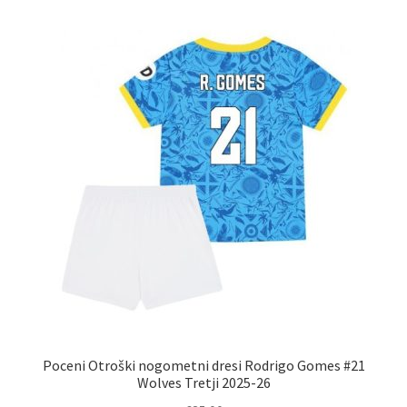
različic.
Možnosti
lahko
izberete
na
strani
izdelka
Poceni Otroški nogometni dresi Rodrigo Gomes #21
Wolves Tretji 2025-26