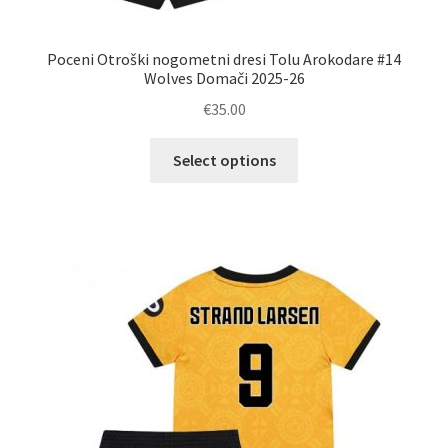
Poceni Otroški nogometni dresi Tolu Arokodare #14
Wolves Domači 2025-26
€
35.00
Ta
Select options
izdelek
ima
več
različic.
Možnosti
lahko
izberete
na
strani
izdelka