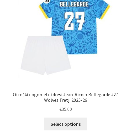
izberete
na
strani
izdelka
Otroški nogometni dresi Jean-Ricner Bellegarde #27
Wolves Tretji 2025-26
€
35.00
Ta
Select options
izdelek