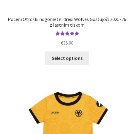
Poceni Otroški nogometni dresi Wolves Gostujoči 2025-26
z lastnim tiskom
Ocenjeno
€
35.00
5.00
od 5
Ta
Select options
izdelek
ima
več
različic.
Možnosti
lahko
izberete
na
strani
izdelka