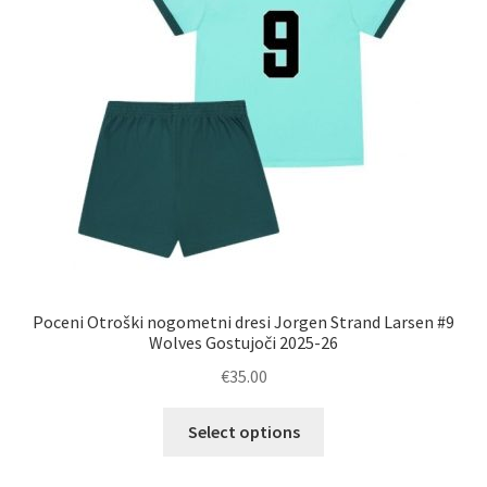
na
strani
izdelka
Poceni Otroški nogometni dresi Jorgen Strand Larsen #9
Wolves Gostujoči 2025-26
€
35.00
Ta
Select options
izdelek
ima