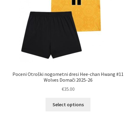
izdelka
Poceni Otroški nogometni dresi Hee-chan Hwang #11
Wolves Domači 2025-26
€
35.00
Ta
Select options
izdelek
ima
več
različic.