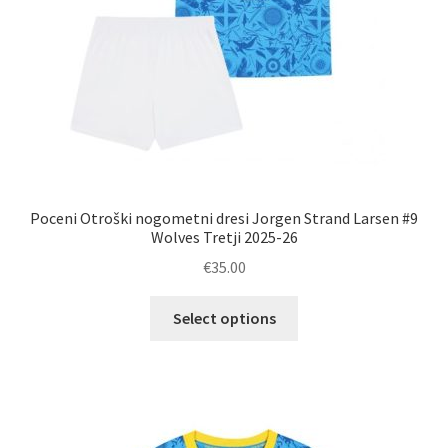
Poceni Otroški nogometni dresi Jorgen Strand Larsen #9
Wolves Tretji 2025-26
€
35.00
Ta
Select options
izdelek
ima
več
različic.
Možnosti