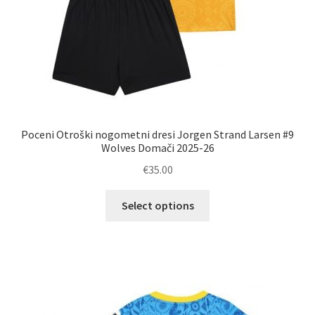
Poceni Otroški nogometni dresi Jorgen Strand Larsen #9
Wolves Domači 2025-26
€
35.00
Ta
Select options
izdelek
ima
več
različic.
Možnosti
lahko