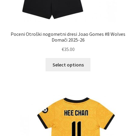
Poceni Otroški nogometni dresi Joao Gomes #8 Wolves
Domači 2025-26
€
35.00
Ta
Select options
izdelek
ima
več
različic.
Možnosti
lahko
izberete
na
strani