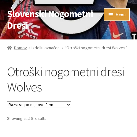
Slovenski Nogometni
Skip
Skip
Menu
to
to
Dresi
navigation
content
Domov
Domov
Izdelki označeni z “Otroški nogometni dresi Wolves”
Blog
Otroški nogometni dresi
FAQs
Wolves
Kontaktiraj nas
Košarica
Sorted
Showing all 56 results
Moj račun
by
latest
Trgovina