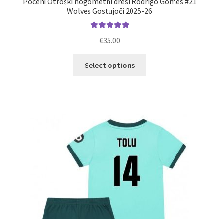
Poceni Otroški nogometni dresi Rodrigo Gomes #21
Wolves Gostujoči 2025-26
Ocenjeno
€
35.00
5.00
od 5
Ta
Select options
izdelek
ima
več
različic.
Možnosti
lahko
izberete
na
strani
izdelka