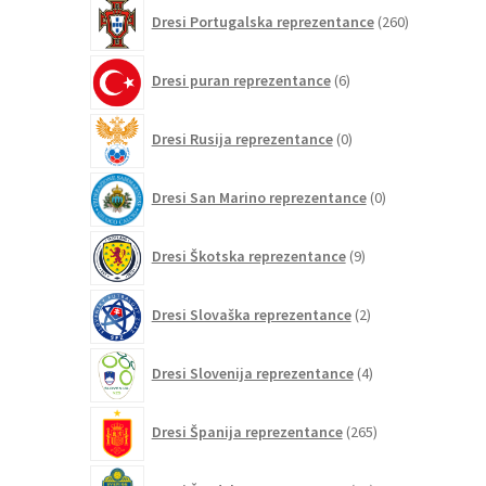
260
Dresi Portugalska reprezentance
260
izdelkov
6
Dresi puran reprezentance
6
izdelkov
0
Dresi Rusija reprezentance
0
izdelkov
0
Dresi San Marino reprezentance
0
izdelkov
9
Dresi Škotska reprezentance
9
izdelkov
2
Dresi Slovaška reprezentance
2
izdelka
4
Dresi Slovenija reprezentance
4
izdelki
265
Dresi Španija reprezentance
265
izdelkov
20