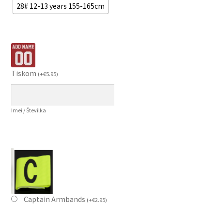
28# 12-13 years 155-165cm
Tiskom
(
+
€
5.95
)
Imei / Številka
Captain Armbands
(
+
€
2.95
)