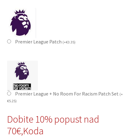
Premier League Patch
(
+
€
3.35
)
Premier League + No Room For Racism Patch Set
(
+
€
5.25
)
Dobite 10% popust nad
70€,Koda