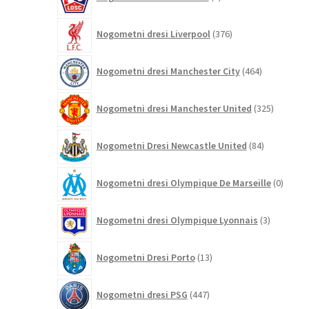
izdelki
376
Nogometni dresi Liverpool
376
izdelkov
464
Nogometni dresi Manchester City
464
izdelkov
325
Nogometni dresi Manchester United
325
izdelkov
84
Nogometni Dresi Newcastle United
84
izdelkov
0
Nogometni dresi Olympique De Marseille
0
izdelk
3
Nogometni dresi Olympique Lyonnais
3
izdelki
13
Nogometni Dresi Porto
13
izdelkov
447
Nogometni dresi PSG
447
izdelkov