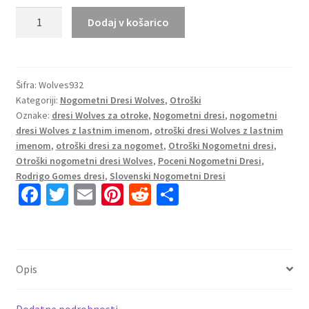
Nakup
Dodaj v košarico
Otroške
Nogometnih
dresov
Wolves
Šifra:
Wolves932
Kategoriji:
Nogometni Dresi Wolves
,
Otroški
Domači
Oznake:
dresi Wolves za otroke
,
Nogometni dresi
,
nogometni
2024-
dresi Wolves z lastnim imenom
,
otroški dresi Wolves z lastnim
25
imenom
,
otroški dresi za nogomet
,
Otroški Nogometni dresi
,
Rodrigo
Otroški nogometni dresi Wolves
,
Poceni Nogometni Dresi
,
Gomes
Rodrigo Gomes dresi
,
Slovenski Nogometni Dresi
19
Fa
T
E
Pi
R
S
količina
ce
wi
m
nt
e
h
b
tt
ai
er
d
ar
o
er
l
es
di
e
Opis
o
t
t
k
Dodatne podrobnosti