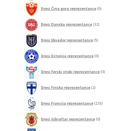
0
Dresi Črna gora reprezentance
0
izdelkov
32
Dresi Danska reprezentance
32
izdelkov
5
Dresi Ekvador reprezentance
5
izdelkov
0
Dresi Estonija reprezentance
0
izdelkov
0
Dresi Ferski otoki reprezentance
0
izdelkov
2
Dresi Finska reprezentance
2
izdelka
235
Dresi Francija reprezentance
235
izdelkov
0
Dresi Gibraltar reprezentance
0
izdelkov