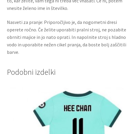
to, kar želite, vam tega ni treba več vnašati. Če ni, potem
vnesite želeno ime in številko.
Nasveti za pranje: Priporočljivo je, da nogometni dresi
operete ročno. Če želite uporabiti pralni stroj, ne pozabite
obrniti majice in jo nato oprati. In napolnite stroj s hladno
vodo in uporabite nežen cikel pranja, da boste bolj zaščitili
barve.
Podobni izdelki