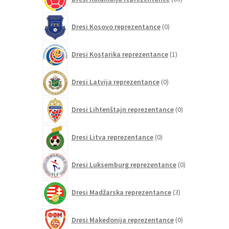
izdelkov
0
Dresi Kosovo reprezentance
0
izdelkov
1
Dresi Kostarika reprezentance
1
izdelek
0
Dresi Latvija reprezentance
0
izdelkov
0
Dresi Lihtenštajn reprezentance
0
izdelkov
0
Dresi Litva reprezentance
0
izdelkov
0
Dresi Luksemburg reprezentance
0
izdelkov
3
Dresi Madžarska reprezentance
3
izdelki
0
Dresi Makedonija reprezentance
0
izdelkov