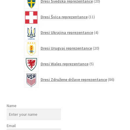
Dresi Švedska reprezentance
20
izdelkov
11
Dresi Švica reprezentance
11
izdelkov
4
Dresi Ukrajina reprezentance
4
izdelki
20
Dresi Urugvaj reprezentance
20
izdelkov
5
Dresi Wales reprezentance
5
izdelkov
86
Dresi Združene države reprezentance
86
izdelkov
Name
Email