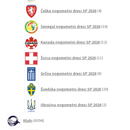
4
Češka nogometni dresi SP 2026
4
izdelki
16
Senegal nogometni dresi SP 2026
16
izdelkov
12
Kanada nogometni dresi SP 2026
12
izdelkov
11
Švica nogometni dresi SP 2026
11
izdelkov
8
Grčija nogometni dresi SP 2026
8
izdelkov
20
Švedska nogometni dresi SP 2026
20
izdelkov
2
Ukrajina nogometni dresi SP 2026
2
izdelka
6394
Klubi
6394
izdelkov