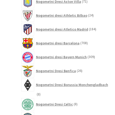
Nogometni Dresi Aston Villa
71
izdelkov
24
Nogometni dresi Athletic Bilbao
24
izdelkov
184
Nogometni dresi Atletico Madrid
184
izdelkov
708
Nogometni dresi Barcelona
708
izdelkov
309
Nogometni dresi Bayern Munich
309
izdelkov
26
Nogometni Dresi Benfica
26
izdelkov
Nogometni Dresi Borussia Monchengladbach
8
8
izdelkov
8
Nogometni Dresi Celtic
8
izdelkov
349