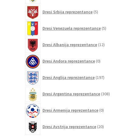
5
Dresi Srbija reprezentance
5
izdelkov
5
Dresi Venezuela reprezentance
5
izdelkov
12
Dresi Albanija reprezentance
12
izdelkov
0
Dresi Andora reprezentance
0
izdelkov
197
Dresi Anglija reprezentance
197
izdelkov
308
Dresi Argentina reprezentance
308
izdelkov
0
Dresi Armenija reprezentance
0
izdelkov
20
Dresi Avstrija reprezentance
20
izdelkov