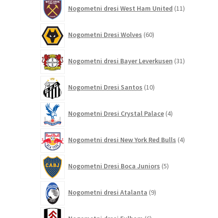
11
Nogometni dresi West Ham United
11
izdelkov
60
Nogometni Dresi Wolves
60
izdelkov
31
Nogometni dresi Bayer Leverkusen
31
izdelkov
10
Nogometni Dresi Santos
10
izdelkov
4
Nogometni Dresi Crystal Palace
4
izdelki
4
Nogometni dresi New York Red Bulls
4
izdelki
5
Nogometni Dresi Boca Juniors
5
izdelkov
9
Nogometni dresi Atalanta
9
izdelkov
6