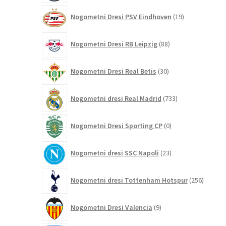
19
Nogometni Dresi PSV Eindhoven
19
izdelkov
88
Nogometni Dresi RB Leipzig
88
izdelkov
30
Nogometni Dresi Real Betis
30
izdelkov
733
Nogometni dresi Real Madrid
733
izdelkov
0
Nogometni Dresi Sporting CP
0
izdelkov
23
Nogometni dresi SSC Napoli
23
izdelkov
256
Nogometni dresi Tottenham Hotspur
256
izdelko
9
Nogometni Dresi Valencia
9
izdelkov