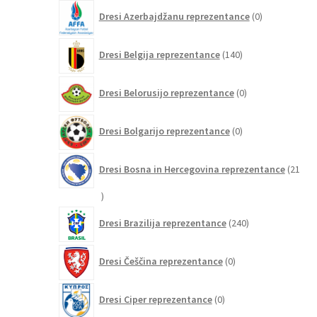
0
Dresi Azerbajdžanu reprezentance
0
izdelkov
140
Dresi Belgija reprezentance
140
izdelkov
0
Dresi Belorusijo reprezentance
0
izdelkov
0
Dresi Bolgarijo reprezentance
0
izdelkov
Dresi Bosna in Hercegovina reprezentance
21
21
izdelkov
240
Dresi Brazilija reprezentance
240
izdelkov
0
Dresi Češčina reprezentance
0
izdelkov
0
Dresi Ciper reprezentance
0
izdelkov