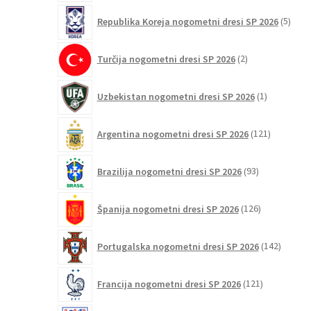
5
Republika Koreja nogometni dresi SP 2026
5
izdel
2
Turčija nogometni dresi SP 2026
2
izdelka
1
Uzbekistan nogometni dresi SP 2026
1
izdelek
121
Argentina nogometni dresi SP 2026
121
izdelkov
93
Brazilija nogometni dresi SP 2026
93
izdelkov
126
Španija nogometni dresi SP 2026
126
izdelkov
142
Portugalska nogometni dresi SP 2026
142
izdelko
121
Francija nogometni dresi SP 2026
121
izdelkov