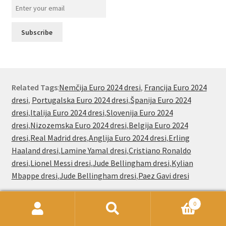
Related Tags
:
Nemčija Euro 2024 dresi
,
Francija Euro 2024
dresi
,
Portugalska Euro 2024 dresi
,
Španija Euro 2024
dresi
,
Italija Euro 2024 dresi
,
Slovenija Euro 2024
dresi
,
Nizozemska Euro 2024 dresi
,
Belgija Euro 2024
dresi
,
Real Madrid dres
,
Anglija Euro 2024 dresi
,
Erling
Haaland dresi
,
Lamine Yamal dresi
,
Cristiano Ronaldo
dresi
,
Lionel Messi dresi
,
Jude Bellingham dresi
,
Kylian
Mbappe dresi
,
Jude Bellingham dresi
,
Paez Gavi dresi
0
Išči:
Iskanje
Nogometnionline.com že od leta 2000