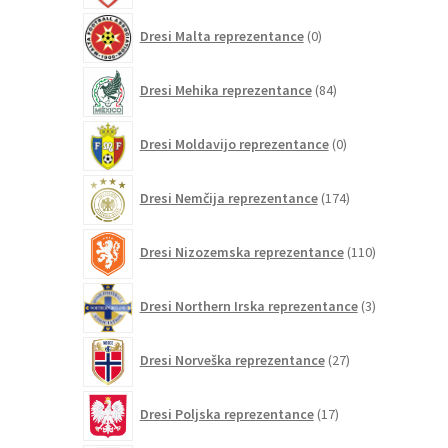
0
Dresi Malta reprezentance
0
izdelkov
84
Dresi Mehika reprezentance
84
izdelkov
0
Dresi Moldavijo reprezentance
0
izdelkov
174
Dresi Nemčija reprezentance
174
izdelkov
110
Dresi Nizozemska reprezentance
110
izdelkov
3
Dresi Northern Irska reprezentance
3
izdelki
27
Dresi Norveška reprezentance
27
izdelkov
17
Dresi Poljska reprezentance
17
izdelkov