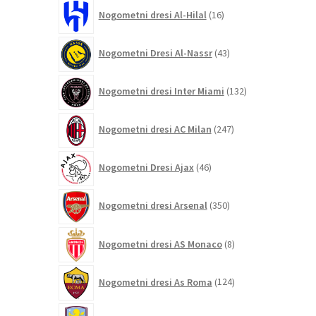
16
Nogometni dresi Al-Hilal
16
izdelkov
43
Nogometni Dresi Al-Nassr
43
izdelkov
132
Nogometni dresi Inter Miami
132
izdelkov
247
Nogometni dresi AC Milan
247
izdelkov
46
Nogometni Dresi Ajax
46
izdelkov
350
Nogometni dresi Arsenal
350
izdelkov
8
Nogometni dresi AS Monaco
8
izdelkov
124
Nogometni dresi As Roma
124
izdelkov
71