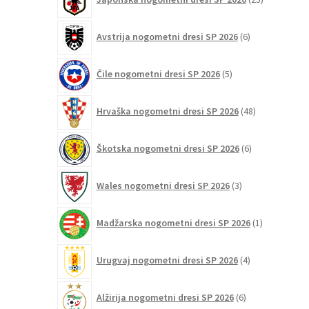
izdelkov
6
Avstrija nogometni dresi SP 2026
6
izdelkov
5
Čile nogometni dresi SP 2026
5
izdelkov
48
Hrvaška nogometni dresi SP 2026
48
izdelkov
6
Škotska nogometni dresi SP 2026
6
izdelkov
3
Wales nogometni dresi SP 2026
3
izdelki
1
Madžarska nogometni dresi SP 2026
1
izdelek
4
Urugvaj nogometni dresi SP 2026
4
izdelki
6
Alžirija nogometni dresi SP 2026
6
izdelkov