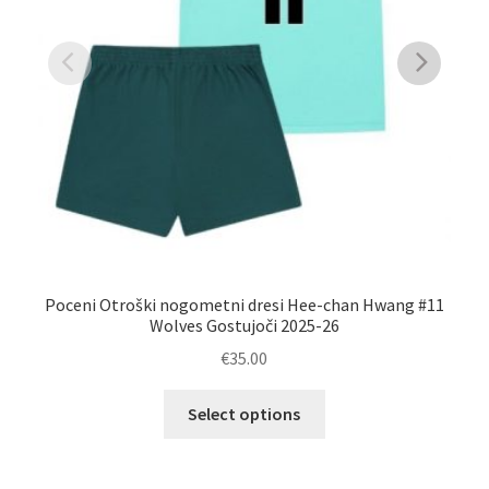
Poceni Otroški nogometni dresi Hee-chan Hwang #11
Po
Wolves Gostujoči 2025-26
€
35.00
Ta
Select options
izdelek
ima
več