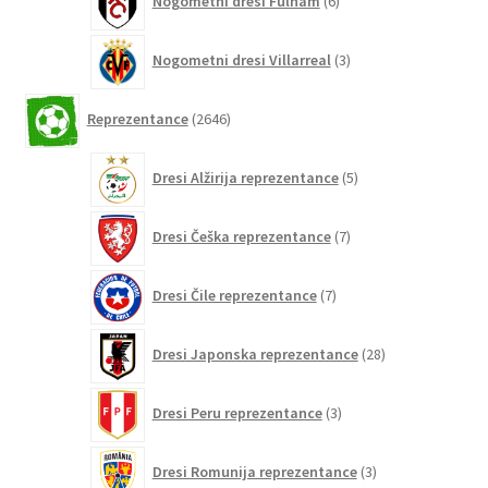
Nogometni dresi Fulham
6
izdelkov
3
Nogometni dresi Villarreal
3
izdelki
2646
Reprezentance
2646
izdelkov
5
Dresi Alžirija reprezentance
5
izdelkov
7
Dresi Češka reprezentance
7
izdelkov
7
Dresi Čile reprezentance
7
izdelkov
28
Dresi Japonska reprezentance
28
izdelkov
3
Dresi Peru reprezentance
3
izdelki
3
Dresi Romunija reprezentance
3
izdelki