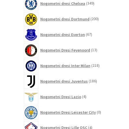
Nogometni dresi Chelsea
349
izdelkov
200
Nogometni dresi Dortmund
200
izdelkov
67
Nogometni dresi Everton
67
izdelkov
13
Nogometni Dresi Feyenoord
13
izdelkov
218
Nogometni dresi Inter Milan
218
izdelkov
186
Nogometni dresi Juventus
186
izdelkov
4
Nogometni Dresi Lazio
4
izdelki
0
Nogometni Dresi Leicester City
0
izdelkov
4
Nogometni Dresi Lille OSC
4