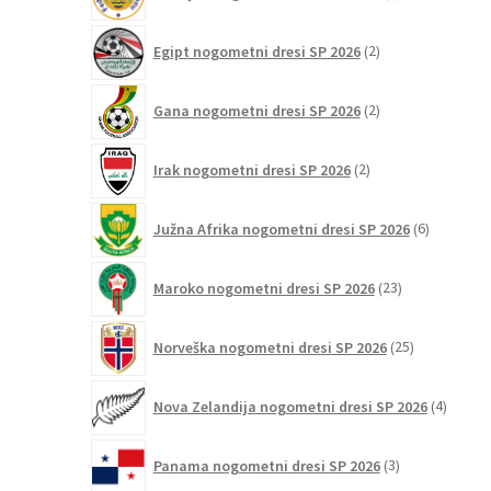
izdelkov
2
Egipt nogometni dresi SP 2026
2
izdelka
2
Gana nogometni dresi SP 2026
2
izdelka
2
Irak nogometni dresi SP 2026
2
izdelka
6
Južna Afrika nogometni dresi SP 2026
6
izdelkov
23
Maroko nogometni dresi SP 2026
23
izdelkov
25
Norveška nogometni dresi SP 2026
25
izdelkov
4
Nova Zelandija nogometni dresi SP 2026
4
izdelki
3
Panama nogometni dresi SP 2026
3
izdelki