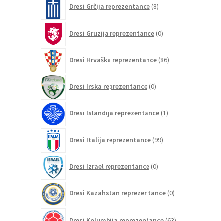
8
Dresi Grčija reprezentance
8
izdelkov
0
Dresi Gruzija reprezentance
0
izdelkov
86
Dresi Hrvaška reprezentance
86
izdelkov
0
Dresi Irska reprezentance
0
izdelkov
1
Dresi Islandija reprezentance
1
izdelek
99
Dresi Italija reprezentance
99
izdelkov
0
Dresi Izrael reprezentance
0
izdelkov
0
Dresi Kazahstan reprezentance
0
izdelkov
63
Dresi Kolumbija reprezentance
63