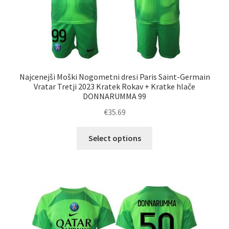
Najcenejši Moški Nogometni dresi Paris Saint-Germain
Vratar Tretji 2023 Kratek Rokav + Kratke hlače
DONNARUMMA 99
€
35.69
Ta
Select options
izdelek
ima
več
različic.
Možnosti
lahko
izberete