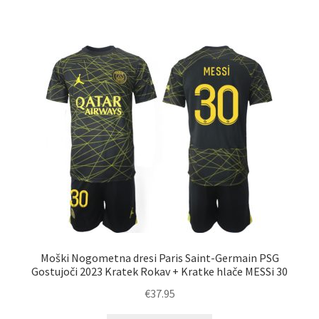
ima
več
različic.
Možnosti
lahko
izberete
na
strani
izdelka
Moški Nogometna dresi Paris Saint-Germain PSG
Gostujoči 2023 Kratek Rokav + Kratke hlače MESSi 30
€
37.95