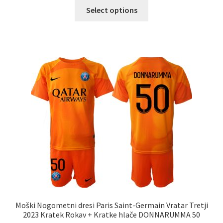
Ta
Select options
izdelek
ima
več
različic.
Možnosti
lahko
izberete
na
strani
izdelka
Moški Nogometni dresi Paris Saint-Germain Vratar Tretji
2023 Kratek Rokav + Kratke hlače DONNARUMMA 50