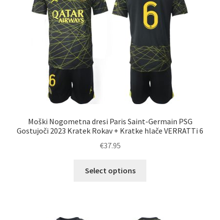
izberete
na
strani
izdelka
Moški Nogometna dresi Paris Saint-Germain PSG
Gostujoči 2023 Kratek Rokav + Kratke hlače VERRATTi 6
€
37.95
Ta
Select options
izdelek
ima
več
različic.