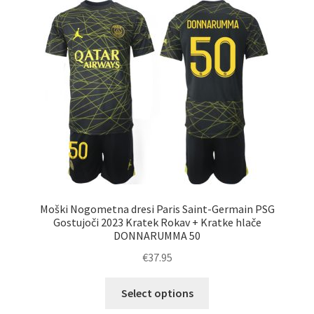
Možnosti
lahko
izberete
na
strani
izdelka
Moški Nogometna dresi Paris Saint-Germain PSG
Gostujoči 2023 Kratek Rokav + Kratke hlače
DONNARUMMA 50
€
37.95
Ta
Select options
izdelek