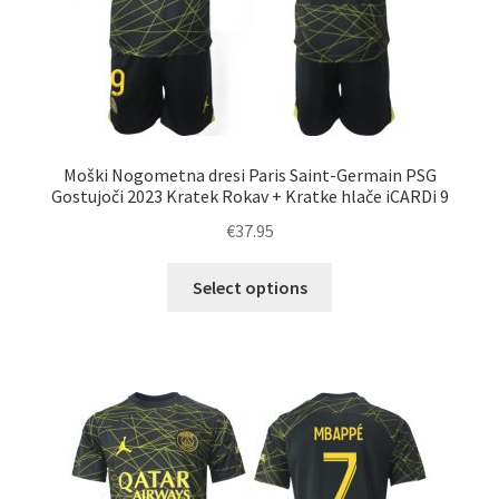
izdelka
Moški Nogometna dresi Paris Saint-Germain PSG
Gostujoči 2023 Kratek Rokav + Kratke hlače iCARDi 9
€
37.95
Ta
Select options
izdelek
ima
več
različic.
Možnosti
lahko
izberete
na