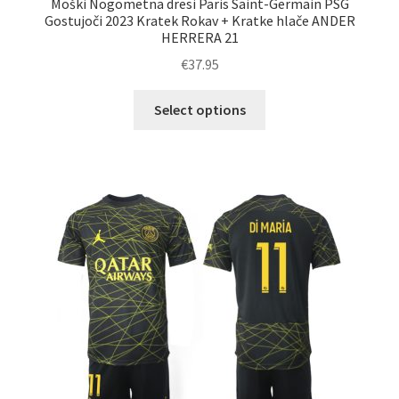
Moški Nogometna dresi Paris Saint-Germain PSG
Gostujoči 2023 Kratek Rokav + Kratke hlače ANDER
HERRERA 21
€
37.95
Ta
Select options
izdelek
ima
več
različic.
Možnosti
lahko
izberete
na
strani
izdelka