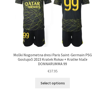
Zaključek nakupa
Moški Nogometna dresi Paris Saint-Germain PSG
Gostujoči 2023 Kratek Rokav + Kratke hlače
DONNARUMMA 99
€
37.95
Ta
Select options
izdelek
ima
več
različic.