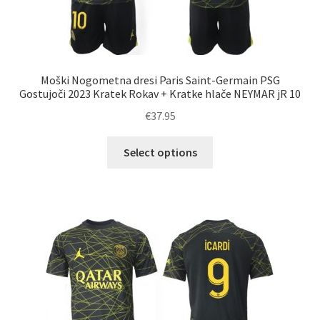
Moški Nogometna dresi Paris Saint-Germain PSG
Gostujoči 2023 Kratek Rokav + Kratke hlače NEYMAR jR 10
€
37.95
Ta
Select options
izdelek
ima
več
različic.
Možnosti
lahko
izberete
na
strani