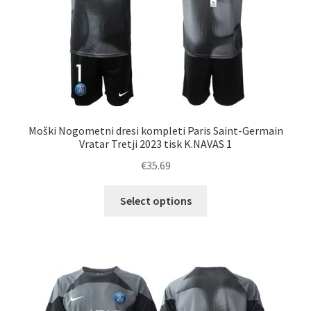
strani
izdelka
Moški Nogometni dresi kompleti Paris Saint-Germain
Vratar Tretji 2023 tisk K.NAVAS 1
€
35.69
Ta
Select options
izdelek
ima
več
različic.
Možnosti
lahko