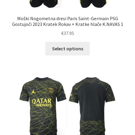
Moški Nogometna dresi Paris Saint-Germain PSG
Gostujoči 2023 Kratek Rokav + Kratke hlače K.NAVAS 1
€
37.95
Ta
Select options
izdelek
ima
več
različic.
Možnosti
lahko
izberete
na
strani
izdelka