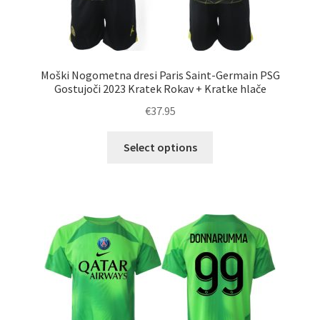
Moški Nogometna dresi Paris Saint-Germain PSG
Gostujoči 2023 Kratek Rokav + Kratke hlače
€
37.95
Ta
Select options
izdelek
ima
več
različic.
Možnosti
lahko
izberete
na
strani
izdelka