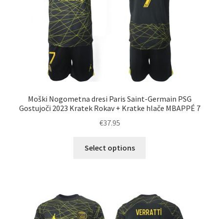
strani
izdelka
Moški Nogometna dresi Paris Saint-Germain PSG
Gostujoči 2023 Kratek Rokav + Kratke hlače MBAPPÉ 7
€
37.95
Ta
Select options
izdelek
ima
več
različic.
Možnosti
lahko