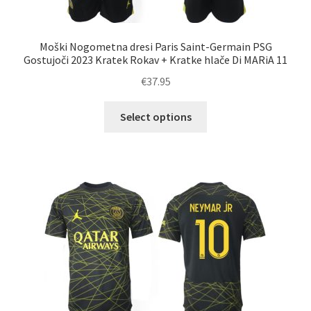
Moški Nogometna dresi Paris Saint-Germain PSG
Gostujoči 2023 Kratek Rokav + Kratke hlače Di MARiA 11
€
37.95
Ta
Select options
izdelek
ima
več
različic.
Možnosti
lahko
izberete
na
strani
izdelka