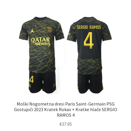
ima
več
različic.
Možnosti
lahko
izberete
na
strani
izdelka
Moški Nogometna dresi Paris Saint-Germain PSG
Gostujoči 2023 Kratek Rokav + Kratke hlače SERGIO
RAMOS 4
€
37.95