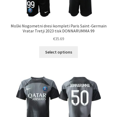
Moški Nogometni dresi kompleti Paris Saint-Germain
Vratar Tretji 2023 tisk DONNARUMMA 99
€
35.69
Ta
Select options
izdelek
ima
več
različic.
Možnosti
lahko
izberete
na
strani
izdelka