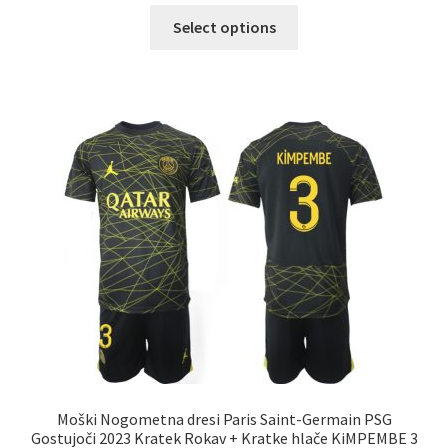
Ta
Select options
izdelek
ima
več
različic.
Možnosti
lahko
izberete
na
strani
izdelka
Moški Nogometna dresi Paris Saint-Germain PSG
Gostujoči 2023 Kratek Rokav + Kratke hlače KiMPEMBE 3