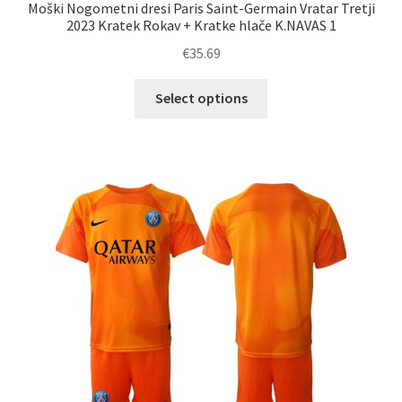
Moški Nogometni dresi Paris Saint-Germain Vratar Tretji
2023 Kratek Rokav + Kratke hlače K.NAVAS 1
€
35.69
Ta
Select options
izdelek
ima
več
različic.
Možnosti
lahko
izberete
na
strani
izdelka