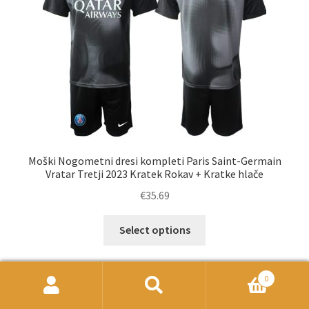
izberete
na
strani
izdelka
Moški Nogometni dresi kompleti Paris Saint-Germain
Vratar Tretji 2023 Kratek Rokav + Kratke hlače
€
35.69
Ta
Select options
izdelek
ima
več
0
različic.
Išči:
Iskanje
Možnosti