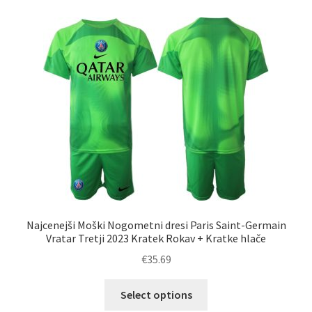
različic.
Možnosti
lahko
izberete
na
strani
izdelka
Najcenejši Moški Nogometni dresi Paris Saint-Germain
Vratar Tretji 2023 Kratek Rokav + Kratke hlače
€
35.69
Ta
Select options
izdelek