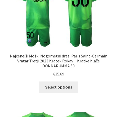
na
strani
izdelka
Najcenejši Moški Nogometni dresi Paris Saint-Germain
Vratar Tretji 2023 Kratek Rokav + Kratke hlače
DONNARUMMA 50
€
35.69
Ta
Select options
izdelek
ima
več
različic.
Možnosti