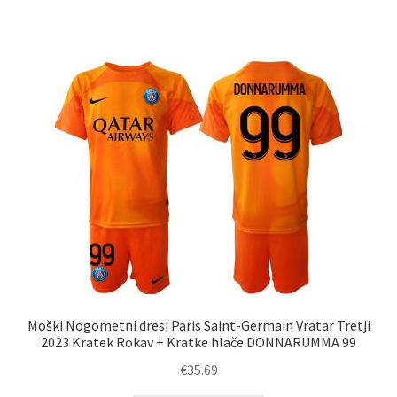
ima
več
različic.
Možnosti
lahko
izberete
na
strani
izdelka
Moški Nogometni dresi Paris Saint-Germain Vratar Tretji
2023 Kratek Rokav + Kratke hlače DONNARUMMA 99
€
35.69