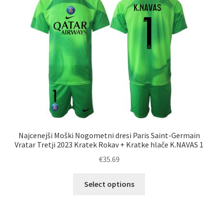
lahko
izberete
na
strani
izdelka
Najcenejši Moški Nogometni dresi Paris Saint-Germain
Vratar Tretji 2023 Kratek Rokav + Kratke hlače K.NAVAS 1
€
35.69
Ta
Select options
izdelek
ima
več