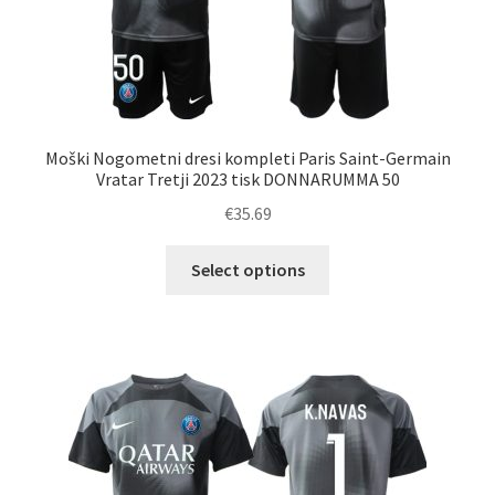
Moški Nogometni dresi kompleti Paris Saint-Germain
Vratar Tretji 2023 tisk DONNARUMMA 50
€
35.69
Ta
Select options
izdelek
ima
več
različic.
Možnosti
lahko
izberete
na