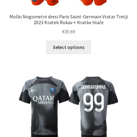
Moški Nogometni dresi Paris Saint-Germain Vratar Tretji
2023 Kratek Rokav + Kratke hlače
€
35.69
Ta
Select options
izdelek
ima
več
različic.
Možnosti
lahko
izberete
na
strani
izdelka