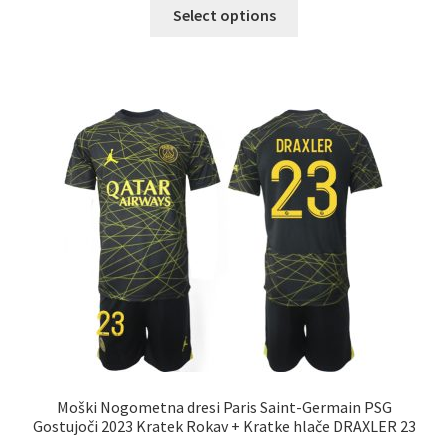
Ta
Select options
izdelek
ima
več
različic.
Možnosti
lahko
izberete
na
strani
izdelka
Moški Nogometna dresi Paris Saint-Germain PSG
Gostujoči 2023 Kratek Rokav + Kratke hlače DRAXLER 23