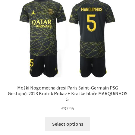
Možnosti
lahko
izberete
na
strani
izdelka
Moški Nogometna dresi Paris Saint-Germain PSG
Gostujoči 2023 Kratek Rokav + Kratke hlače MARQUiNHOS
5
€
37.95
Ta
Select options
izdelek