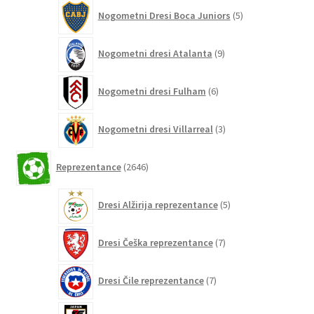
5
Nogometni Dresi Boca Juniors
5
izdelkov
9
Nogometni dresi Atalanta
9
izdelkov
6
Nogometni dresi Fulham
6
izdelkov
3
Nogometni dresi Villarreal
3
izdelki
2646
Reprezentance
2646
izdelkov
5
Dresi Alžirija reprezentance
5
izdelkov
7
Dresi Češka reprezentance
7
izdelkov
7
Dresi Čile reprezentance
7
izdelkov
28