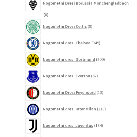
Nogometni Dresi Borussia Monchengladbach
8
8
izdelkov
8
Nogometni Dresi Celtic
8
izdelkov
349
Nogometni dresi Chelsea
349
izdelkov
200
Nogometni dresi Dortmund
200
izdelkov
67
Nogometni dresi Everton
67
izdelkov
13
Nogometni Dresi Feyenoord
13
izdelkov
218
Nogometni dresi Inter Milan
218
izdelkov
184
Nogometni dresi Juventus
184
izdelkov