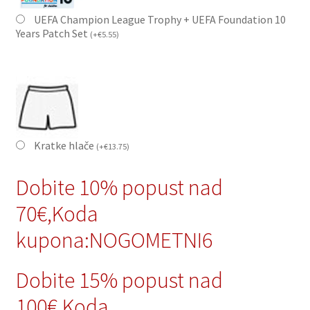
UEFA Champion League Trophy + UEFA Foundation 10
Years Patch Set
(
+
€
5.55
)
Kratke hlače
(
+
€
13.75
)
Dobite 10% popust nad
70€,Koda
kupona:NOGOMETNI6
Dobite 15% popust nad
100€,Koda