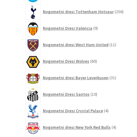
256
Nogometni dresi Tottenham Hotspur
256
izdelko
9
Nogometni Dresi Valencia
9
izdelkov
11
Nogometni dresi West Ham United
11
izdelkov
60
Nogometni Dresi Wolves
60
izdelkov
31
Nogometni dresi Bayer Leverkusen
31
izdelkov
10
Nogometni Dresi Santos
10
izdelkov
4
Nogometni Dresi Crystal Palace
4
izdelki
4
Nogometni dresi New York Red Bulls
4
izdelki