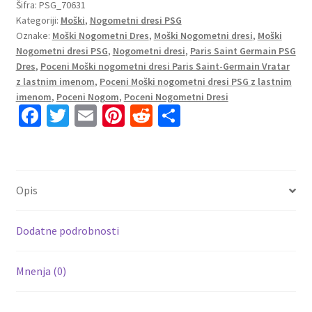
Saint-
Šifra:
PSG_70631
Kategoriji:
Moški
,
Nogometni dresi PSG
Germain
Oznake:
Moški Nogometni Dres
,
Moški Nogometni dresi
,
Moški
Vratar
Nogometni dresi PSG
,
Nogometni dresi
,
Paris Saint Germain PSG
Tretji
Dres
,
Poceni Moški nogometni dresi Paris Saint-Germain Vratar
2023
z lastnim imenom
,
Poceni Moški nogometni dresi PSG z lastnim
Kratek
imenom
,
Poceni Nogom
,
Poceni Nogometni Dresi
Rokav
Fa
T
E
Pi
R
S
+
ce
wi
m
nt
e
h
Kratke
b
tt
ai
er
d
ar
hlače
o
er
l
es
di
e
K.NAVAS
Opis
1
o
t
t
količina
k
Dodatne podrobnosti
Mnenja (0)