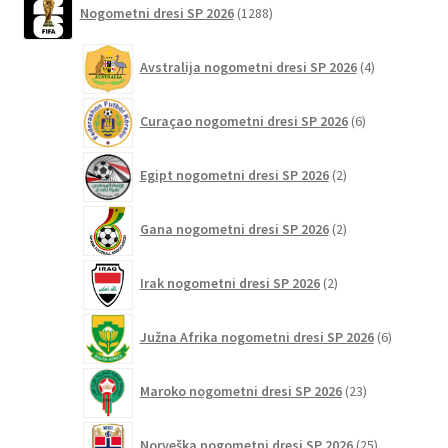
Nogometni dresi SP 2026
1288
izdelkov
4
Avstralija nogometni dresi SP 2026
4
izdelki
6
Curaçao nogometni dresi SP 2026
6
izdelkov
2
Egipt nogometni dresi SP 2026
2
izdelka
2
Gana nogometni dresi SP 2026
2
izdelka
2
Irak nogometni dresi SP 2026
2
izdelka
6
Južna Afrika nogometni dresi SP 2026
6
izdelkov
23
Maroko nogometni dresi SP 2026
23
izdelkov
25
Norveška nogometni dresi SP 2026
25