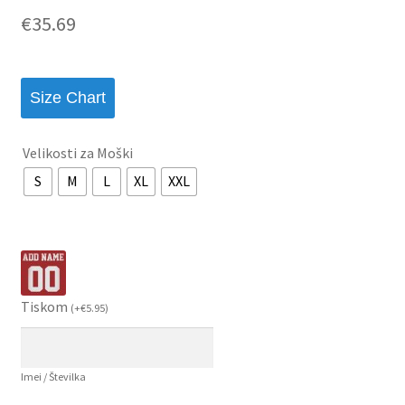
€
35.69
Size Chart
Velikosti za Moški
S
M
L
XL
XXL
Tiskom
(
+
€
5.95
)
Imei / Številka