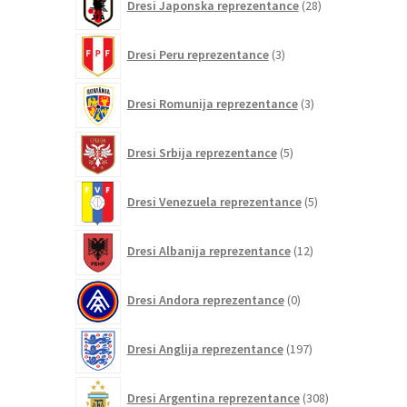
Dresi Japonska reprezentance
28
izdelkov
3
Dresi Peru reprezentance
3
izdelki
3
Dresi Romunija reprezentance
3
izdelki
5
Dresi Srbija reprezentance
5
izdelkov
5
Dresi Venezuela reprezentance
5
izdelkov
12
Dresi Albanija reprezentance
12
izdelkov
0
Dresi Andora reprezentance
0
izdelkov
197
Dresi Anglija reprezentance
197
izdelkov
308
Dresi Argentina reprezentance
308
izdelkov