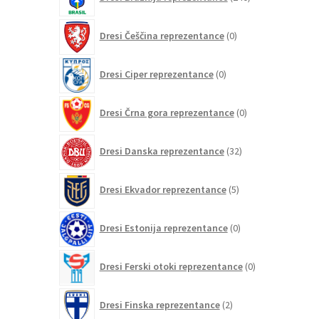
izdelkov
0
Dresi Češčina reprezentance
0
izdelkov
0
Dresi Ciper reprezentance
0
izdelkov
0
Dresi Črna gora reprezentance
0
izdelkov
32
Dresi Danska reprezentance
32
izdelkov
5
Dresi Ekvador reprezentance
5
izdelkov
0
Dresi Estonija reprezentance
0
izdelkov
0
Dresi Ferski otoki reprezentance
0
izdelkov
2
Dresi Finska reprezentance
2
izdelka