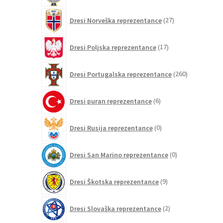
27
Dresi Norveška reprezentance
27
izdelkov
17
Dresi Poljska reprezentance
17
izdelkov
260
Dresi Portugalska reprezentance
260
izdelkov
6
Dresi puran reprezentance
6
izdelkov
0
Dresi Rusija reprezentance
0
izdelkov
0
Dresi San Marino reprezentance
0
izdelkov
9
Dresi Škotska reprezentance
9
izdelkov
2
Dresi Slovaška reprezentance
2
izdelka