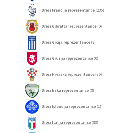
235
Dresi Francija reprezentance
235
izdelkov
0
Dresi Gibraltar reprezentance
0
izdelkov
8
Dresi Grčija reprezentance
8
izdelkov
0
Dresi Gruzija reprezentance
0
izdelkov
86
Dresi Hrvaška reprezentance
86
izdelkov
0
Dresi Irska reprezentance
0
izdelkov
1
Dresi Islandija reprezentance
1
izdelek
99
Dresi Italija reprezentance
99
izdelkov