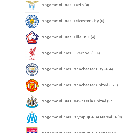
4
Nogometni Dresi Lazio
4
izdelki
0
Nogometni Dresi Leicester City
0
izdelkov
4
Nogometni Dresi Lille OSC
4
izdelki
376
Nogometni dresi Liverpool
376
izdelkov
464
Nogometni dresi Manchester City
464
izdelkov
325
Nogometni dresi Manchester United
325
izdelkov
84
Nogometni Dresi Newcastle United
84
izdelkov
0
Nogometni dresi Olympique De Marseille
0
izdelk
3