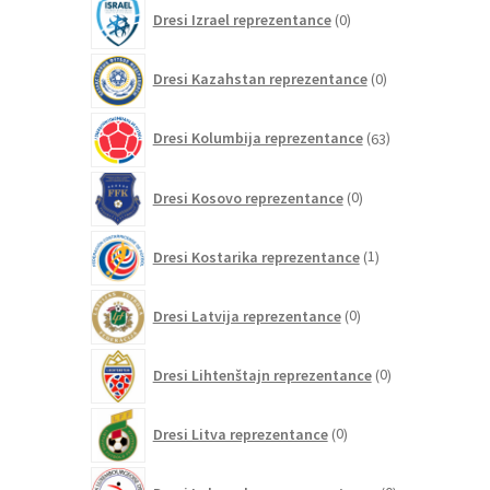
0
Dresi Izrael reprezentance
0
izdelkov
0
Dresi Kazahstan reprezentance
0
izdelkov
63
Dresi Kolumbija reprezentance
63
izdelkov
0
Dresi Kosovo reprezentance
0
izdelkov
1
Dresi Kostarika reprezentance
1
izdelek
0
Dresi Latvija reprezentance
0
izdelkov
0
Dresi Lihtenštajn reprezentance
0
izdelkov
0
Dresi Litva reprezentance
0
izdelkov
0