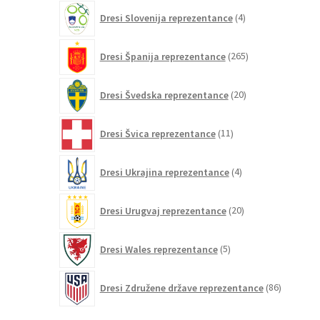
4
Dresi Slovenija reprezentance
4
izdelki
265
Dresi Španija reprezentance
265
izdelkov
20
Dresi Švedska reprezentance
20
izdelkov
11
Dresi Švica reprezentance
11
izdelkov
4
Dresi Ukrajina reprezentance
4
izdelki
20
Dresi Urugvaj reprezentance
20
izdelkov
5
Dresi Wales reprezentance
5
izdelkov
86
Dresi Združene države reprezentance
86
izdelkov