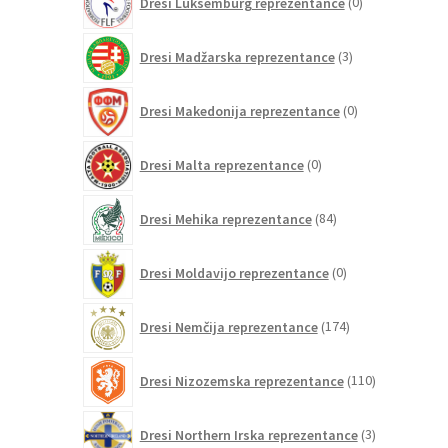
Dresi Luksemburg reprezentance
0
izdelkov
3
Dresi Madžarska reprezentance
3
izdelki
0
Dresi Makedonija reprezentance
0
izdelkov
0
Dresi Malta reprezentance
0
izdelkov
84
Dresi Mehika reprezentance
84
izdelkov
0
Dresi Moldavijo reprezentance
0
izdelkov
174
Dresi Nemčija reprezentance
174
izdelkov
110
Dresi Nizozemska reprezentance
110
izdelkov
3
Dresi Northern Irska reprezentance
3
izdelki