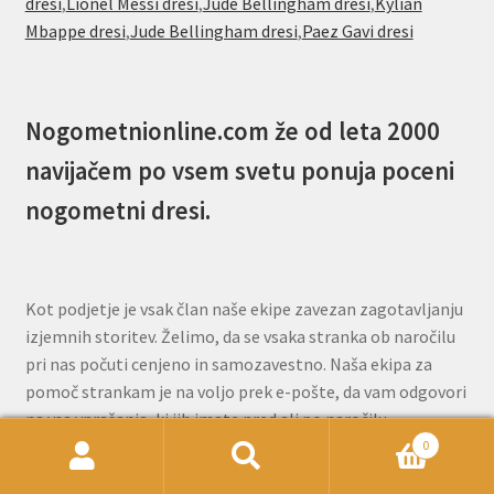
dresi
,
Lionel Messi dresi
,
Jude Bellingham dresi
,
Kylian
Mbappe dresi
,
Jude Bellingham dresi
,
Paez Gavi dresi
Nogometnionline.com že od leta 2000
navijačem po vsem svetu ponuja poceni
nogometni dresi.
Kot podjetje je vsak član naše ekipe zavezan zagotavljanju
izjemnih storitev. Želimo, da se vsaka stranka ob naročilu
pri nas počuti cenjeno in samozavestno. Naša ekipa za
pomoč strankam je na voljo prek e-pošte, da vam odgovori
na vsa vprašanja, ki jih imate pred ali po naročilu.
0
Išči:
Iskanje