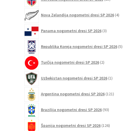
izdelkov
4
Nova Zelandija nogometni dresi SP 2026
4
izdelki
3
Panama nogometni dresi SP 2026
3
izdelki
5
Republika Koreja nogometni dresi SP 2026
5
izdel
2
Turčija nogometni dresi SP 2026
2
izdelka
1
Uzbekistan nogometni dresi SP 2026
1
izdelek
121
Argentina nogometni dresi SP 2026
121
izdelkov
93
Brazilija nogometni dresi SP 2026
93
izdelkov
126
Španija nogometni dresi SP 2026
126
izdelkov