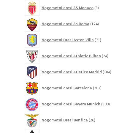
8
Nogometni dresi AS Monaco
8
izdelkov
124
Nogometni dresi As Roma
124
izdelkov
71
Nogometni Dresi Aston Villa
71
izdelkov
24
Nogometni dresi Athletic Bilbao
24
izdelkov
184
Nogometni dresi Atletico Madrid
184
izdelkov
707
Nogometni dresi Barcelona
707
izdelkov
309
Nogometni dresi Bayern Munich
309
izdelkov
26
Nogometni Dresi Benfica
26
izdelkov