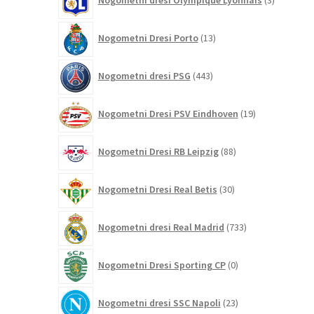
Nogometni dresi Olympique Lyonnais
3
izdelki
13
Nogometni Dresi Porto
13
izdelkov
443
Nogometni dresi PSG
443
izdelkov
19
Nogometni Dresi PSV Eindhoven
19
izdelkov
88
Nogometni Dresi RB Leipzig
88
izdelkov
30
Nogometni Dresi Real Betis
30
izdelkov
733
Nogometni dresi Real Madrid
733
izdelkov
0
Nogometni Dresi Sporting CP
0
izdelkov
23
Nogometni dresi SSC Napoli
23
izdelkov