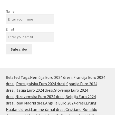
Name
Email
Related Tags
:
Nemčija Euro 2024 dresi
,
Francija Euro 2024
dresi
,
Portugalska Euro 2024 dresi
,
Španija Euro 2024
dresi
,
Italija Euro 2024 dresi
,
Slovenija Euro 2024
dresi
,
Nizozemska Euro 2024 dresi
,
Belgija Euro 2024
dresi
,
Real Madrid dres
,
Anglija Euro 2024 dresi
,
Erling
Haaland dresi
,
Lamine Yamal dresi
,
Cristiano Ronaldo