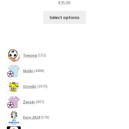
€
35.00
Ta
Select options
izdelek
ima
več
različic.
Možnosti
152
Trening
152
lahko
izdelkov
izberete
4488
Moški
4488
na
izdelkov
strani
3670
izdelka
Otroški
3670
izdelkov
607
Ženski
607
izdelkov
578
Euro 2024
578
izdelkov
1288