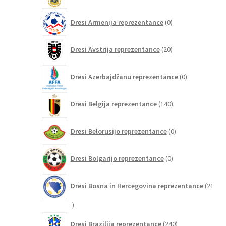
0
Dresi Armenija reprezentance
0
izdelkov
20
Dresi Avstrija reprezentance
20
izdelkov
0
Dresi Azerbajdžanu reprezentance
0
izdelkov
140
Dresi Belgija reprezentance
140
izdelkov
0
Dresi Belorusijo reprezentance
0
izdelkov
0
Dresi Bolgarijo reprezentance
0
izdelkov
Dresi Bosna in Hercegovina reprezentance
21
21
izdelkov
240
Dresi Brazilija reprezentance
240