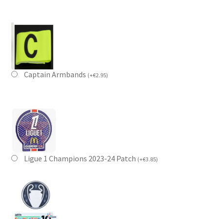
Captain Armbands
(
+
€
2.95
)
Ligue 1 Champions 2023-24 Patch
(
+
€
3.85
)