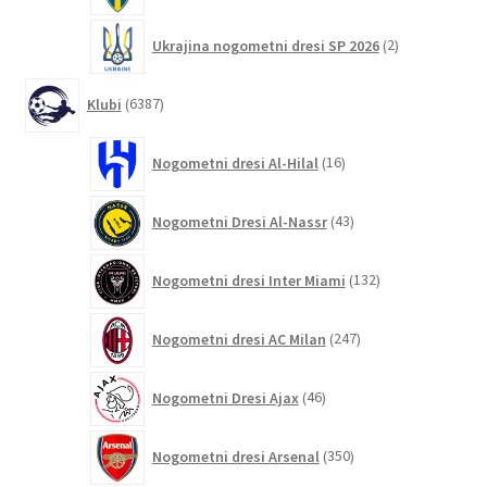
2
Ukrajina nogometni dresi SP 2026
2
izdelka
6387
Klubi
6387
izdelkov
16
Nogometni dresi Al-Hilal
16
izdelkov
43
Nogometni Dresi Al-Nassr
43
izdelkov
132
Nogometni dresi Inter Miami
132
izdelkov
247
Nogometni dresi AC Milan
247
izdelkov
46
Nogometni Dresi Ajax
46
izdelkov
350
Nogometni dresi Arsenal
350
izdelkov