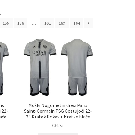
Sorted
v
by
155
156
…
162
163
164
latest
is
Moški Nogometni dresi Paris
 22-
Saint-Germain PSG Gostujoči 22-
ače
23 Kratek Rokav + Kratke hlače
€
36.95