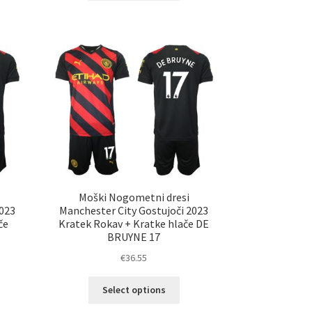
a
ima
č
več
ičic.
različic.
nosti
Možnosti
ko
lahko
erete
izberete
na
ani
strani
elka
izdelka
Moški Nogometni dresi
2023
Manchester City Gostujoči 2023
če
Kratek Rokav + Kratke hlače DE
BRUYNE 17
€
36.55
Ta
Select options
elek
izdelek