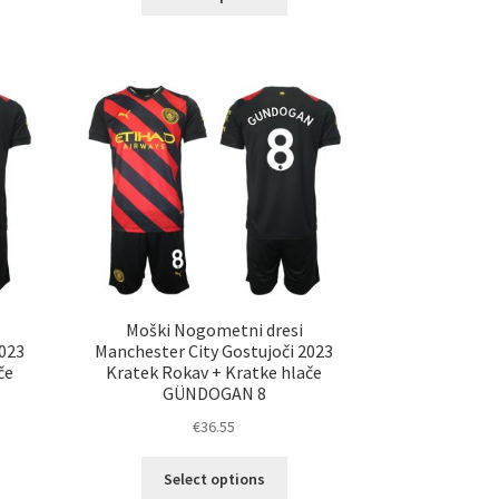
elek
izdelek
a
ima
č
več
ičic.
različic.
nosti
Možnosti
ko
lahko
erete
izberete
na
ani
strani
elka
izdelka
Moški Nogometni dresi
2023
Manchester City Gostujoči 2023
če
Kratek Rokav + Kratke hlače
GÜNDOGAN 8
€
36.55
Ta
Select options
elek
izdelek