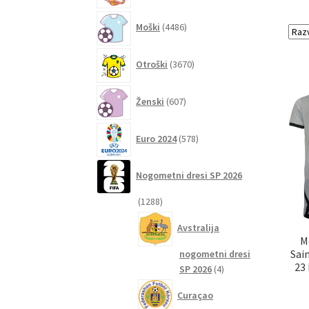
4486
Moški
4486
izdelkov
3670
Otroški
3670
izdelkov
607
Ženski
607
izdelkov
578
Euro 2024
578
izdelkov
Nogometni dresi SP 2026
1288
1288
izdelkov
Avstralija
M
Sai
nogometni dresi
23
4
SP 2026
4
izdelki
Curaçao