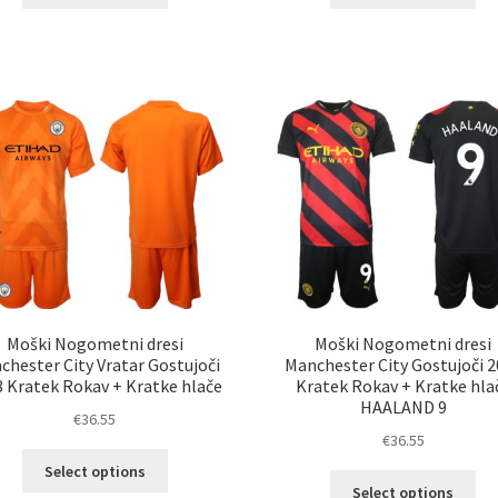
izdelek
izd
ima
im
več
ve
različic.
razl
Možnosti
Mož
lahko
lah
izberete
izb
na
na
strani
str
izdelka
izd
Moški Nogometni dresi
Moški Nogometni dresi
chester City Vratar Gostujoči
Manchester City Gostujoči 
 Kratek Rokav + Kratke hlače
Kratek Rokav + Kratke hla
HAALAND 9
€
36.55
€
36.55
Ta
Select options
Ta
izdelek
Select options