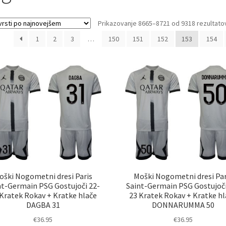
Prikazovanje 8665–8721 od 9318 rezultato
1
2
3
…
150
151
152
153
154
oški Nogometni dresi Paris
Moški Nogometni dresi Par
nt-Germain PSG Gostujoči 22-
Saint-Germain PSG Gostujoči
 Kratek Rokav + Kratke hlače
23 Kratek Rokav + Kratke hl
DAGBA 31
DONNARUMMA 50
€
36.95
€
36.95