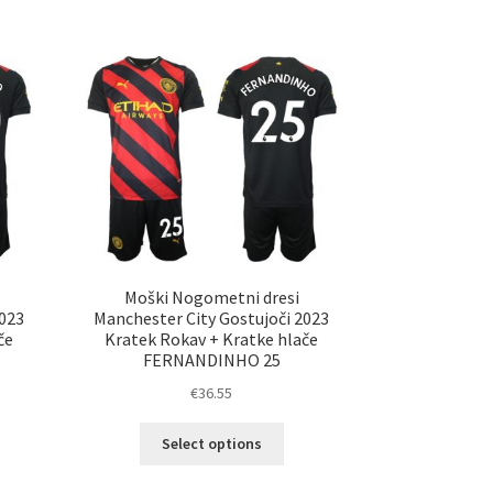
a
ima
č
več
ičic.
različic.
nosti
Možnosti
ko
lahko
erete
izberete
na
ani
strani
elka
izdelka
Moški Nogometni dresi
2023
Manchester City Gostujoči 2023
če
Kratek Rokav + Kratke hlače
FERNANDINHO 25
€
36.55
Ta
Select options
elek
izdelek
a
ima