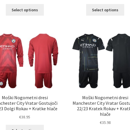
Ta
Ta
Select options
Select options
izdelek
izd
ima
im
več
ve
različic.
razl
Možnosti
Mož
lahko
lah
izberete
izb
na
na
strani
str
izdelka
izd
Moški Nogometni dresi
Moški Nogometni dresi
chester City Vratar Gostujoči
Manchester City Vratar Gostu
23 Dolgi Rokav + Kratke hlače
22/23 Kratek Rokav + Krat
hlače
€
38.95
€
35.98
Ta