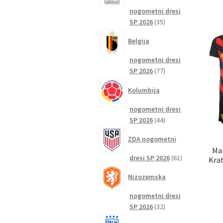
nogometni dresi
35
SP 2026
35
izdelkov
Belgija
nogometni dresi
77
SP 2026
77
izdelkov
Kolumbija
nogometni dresi
44
SP 2026
44
izdelkov
ZDA nogometni
Man
61
dresi SP 2026
61
Kra
izdelkov
Nizozemska
nogometni dresi
32
SP 2026
32
izdelkov