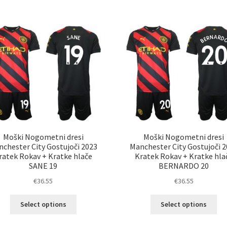
ima
im
več
ve
različic.
razl
Možnosti
Mož
lahko
lah
izberete
izb
na
na
strani
str
izdelka
izd
Moški Nogometni dresi
Moški Nogometni dresi
chester City Gostujoči 2023
Manchester City Gostujoči 
ratek Rokav + Kratke hlače
Kratek Rokav + Kratke hla
SANE 19
BERNARDO 20
€
36.55
€
36.55
Ta
Ta
Select options
Select options
izdelek
izd
ima
im