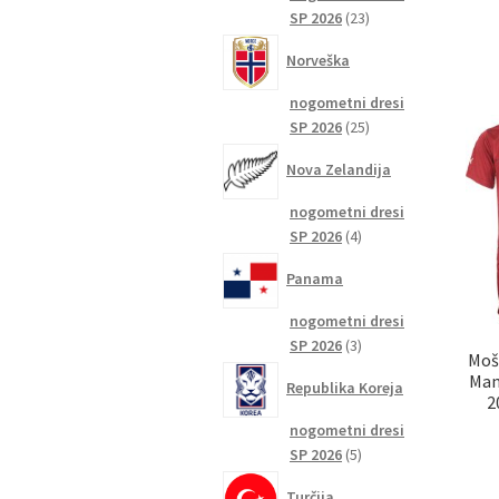
23
SP 2026
23
izdelkov
Norveška
nogometni dresi
25
SP 2026
25
izdelkov
Nova Zelandija
nogometni dresi
4
SP 2026
4
izdelki
Panama
nogometni dresi
3
SP 2026
3
Moš
izdelki
Man
Republika Koreja
2
nogometni dresi
5
SP 2026
5
izdelkov
Turčija