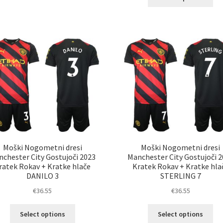
izd
ima
im
več
ve
različic.
razl
Možnosti
Mož
lahko
lah
izberete
izb
na
na
strani
str
izdelka
izd
Moški Nogometni dresi
Moški Nogometni dresi
chester City Gostujoči 2023
Manchester City Gostujoči 
ratek Rokav + Kratke hlače
Kratek Rokav + Kratke hla
DANILO 3
STERLING 7
€
36.55
€
36.55
Ta
Ta
Select options
Select options
izdelek
izd