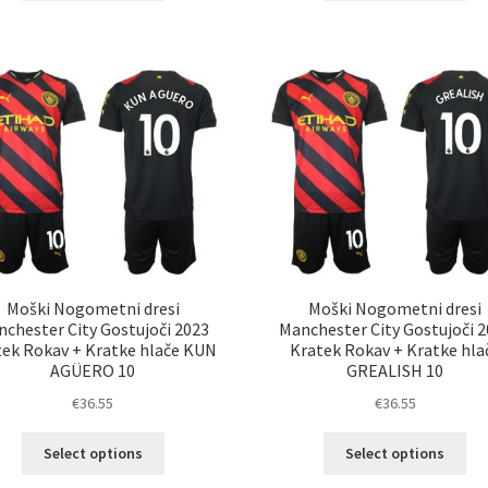
ima
im
več
ve
različic.
razl
Možnosti
Mož
lahko
lah
izberete
izb
na
na
strani
str
izdelka
izd
Moški Nogometni dresi
Moški Nogometni dresi
chester City Gostujoči 2023
Manchester City Gostujoči 
tek Rokav + Kratke hlače KUN
Kratek Rokav + Kratke hla
AGÜERO 10
GREALISH 10
€
36.55
€
36.55
Ta
Ta
Select options
Select options
izdelek
izd