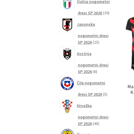
Italija nogometni
39
dresi SP 2026
39
izdelkov
Japonska
nogometni dresi
25
SP 2026
25
izdelkov
Avstrija
nogometni dresi
6
SP 2026
6
izdelkov
Čile nogometni
Man
K
5
dresi SP 2026
5
izdelkov
Hrvaška
nogometni dresi
48
SP 2026
48
izdelkov