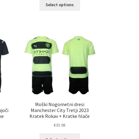
Ta
Select options
izdelek
elek
ima
a
več
č
različic.
ičic.
Možnosti
nosti
lahko
ko
izberete
erete
na
strani
ani
izdelka
elka
Moški Nogometni dresi
joči
Manchester City Tretji 2023
ke
Kratek Rokav + Kratke hlače
€
35.98
Ta