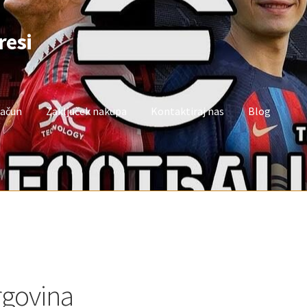
resi
račun
Zaključek nakupa
Kontaktiraj nas
Blog
oj račun
Trgovina
Zaključek nakupa
rgovina