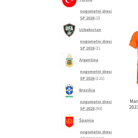
nogometni dresi
2
SP 2026
2
izdelka
Uzbekistan
nogometni dresi
1
SP 2026
1
izdelek
Argentina
nogometni dresi
121
SP 2026
121
izdelkov
Brazilija
Man
nogometni dresi
2023
93
SP 2026
93
izdelkov
Španija
nogometni dresi