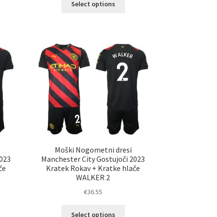
elek
Select options
izdelek
a
ima
č
več
ičic.
različic.
nosti
Možnosti
ko
lahko
erete
izberete
na
ani
strani
elka
izdelka
Moški Nogometni dresi
2023
Manchester City Gostujoči 2023
če
Kratek Rokav + Kratke hlače
WALKER 2
€
36.55
Ta
Select options