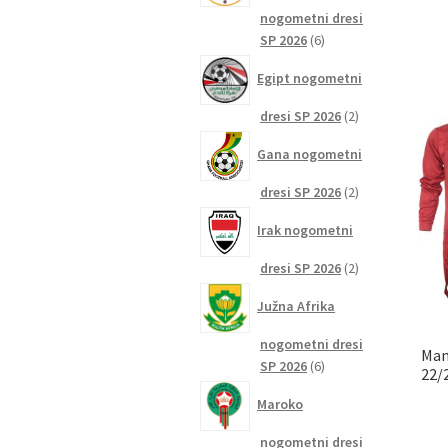
nogometni dresi
6
SP 2026
6
izdelkov
Egipt nogometni
2
dresi SP 2026
2
izdelka
Gana nogometni
2
dresi SP 2026
2
izdelka
Irak nogometni
2
dresi SP 2026
2
izdelka
Južna Afrika
nogometni dresi
Man
6
SP 2026
6
22/
izdelkov
Maroko
nogometni dresi