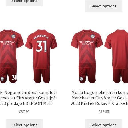
Select options
Ta
izdelek
Select options
izd
ima
im
več
ve
različic.
razl
Možnosti
Mož
lahko
lah
izberete
izb
na
na
strani
str
izdelka
izd
ki Nogometni dresi kompleti
Moški Nogometni dresi komp
chester City Vratar Gostujoči
Manchester City Vratar Gostu
023 prodajo EDERSON M.31
2023 Kratek Rokav + Kratke 
€
37.95
€
37.95
Ta
Ta
Select options
Select options