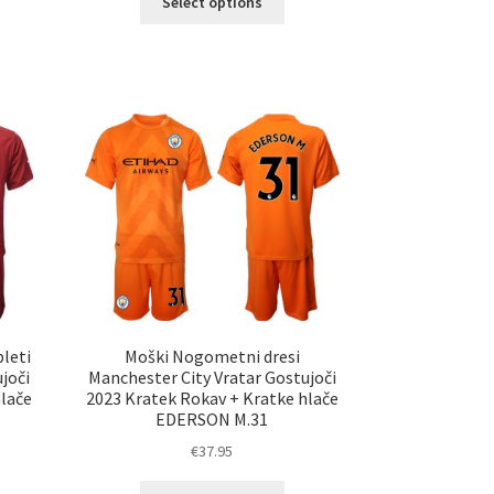
Select options
izdelek
elek
ima
a
več
č
različic.
ičic.
Možnosti
nosti
lahko
ko
izberete
erete
na
strani
ani
izdelka
elka
leti
Moški Nogometni dresi
joči
Manchester City Vratar Gostujoči
hlače
2023 Kratek Rokav + Kratke hlače
EDERSON M.31
€
37.95
Ta