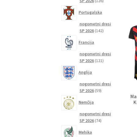
126
SP 2026
126
izdelkov
Portugalska
nogometni dresi
142
SP 2026
142
izdelkov
Francija
nogometni dresi
121
SP 2026
121
izdelkov
Anglija
nogometni dresi
59
SP 2026
59
Man
izdelkov
K
Nemčija
nogometni dresi
74
SP 2026
74
izdelkov
Mehika