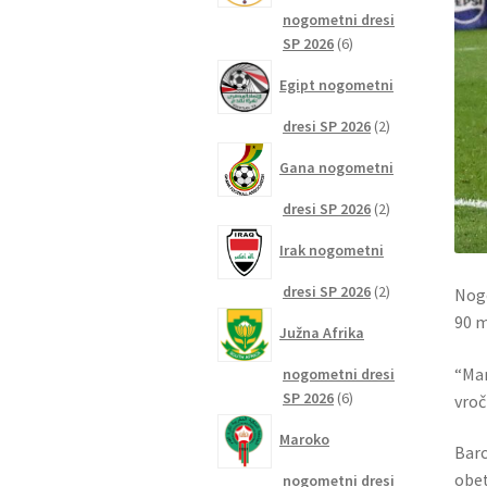
nogometni dresi
6
SP 2026
6
izdelkov
Egipt nogometni
2
dresi SP 2026
2
izdelka
Gana nogometni
2
dresi SP 2026
2
izdelka
Irak nogometni
2
dresi SP 2026
2
Nogo
izdelka
90 m
Južna Afrika
“Mar
nogometni dresi
6
SP 2026
6
vroč
izdelkov
Maroko
Barc
obet
nogometni dresi