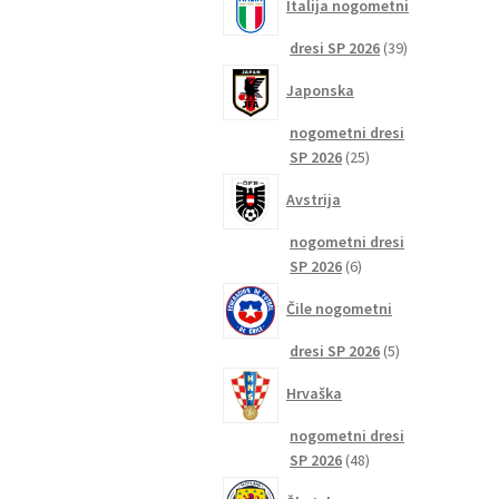
Italija nogometni
39
dresi SP 2026
39
izdelkov
Japonska
nogometni dresi
25
SP 2026
25
izdelkov
Avstrija
nogometni dresi
6
SP 2026
6
izdelkov
Čile nogometni
5
dresi SP 2026
5
izdelkov
Hrvaška
nogometni dresi
48
SP 2026
48
izdelkov