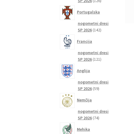
126
SP 2026
126
izdelkov
Portugalska
nogometni dresi
142
SP 2026
142
izdelkov
Francija
nogometni dresi
121
SP 2026
121
izdelkov
Anglija
nogometni dresi
59
SP 2026
59
izdelkov
Nemčija
nogometni dresi
74
SP 2026
74
izdelkov
Mehika