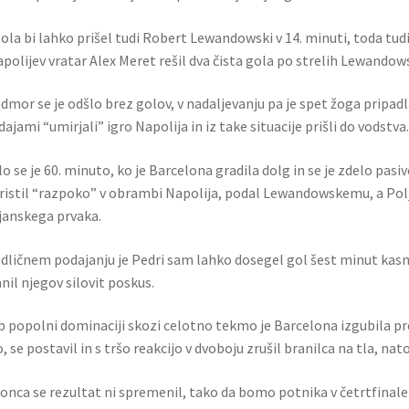
ola bi lahko prišel tudi Robert Lewandowski v 14. minuti, toda tud
apolijev vratar Alex Meret rešil dva čista gola po strelih Lewando
dmor se je odšlo brez golov, v nadaljevanju pa je spet žoga pripad
dajami “umirjali” igro Napolija in iz take situacije prišli do vodstva.
lo se je 60. minuto, ko je Barcelona gradila dolg in se je zdelo pas
ristil “razpoko” v obrambi Napolija, podal Lewandowskemu, a Polj
ijanskega prvaka.
dličnem podajanju je Pedri sam lahko dosegel gol šest minut kasn
nil njegov silovit poskus.
b popolni dominaciji skozi celotno tekmo je Barcelona izgubila pre
, se postavil in s tršo reakcijo v dvoboju zrušil branilca na tla, n
onca se rezultat ni spremenil, tako da bomo potnika v četrtfinal