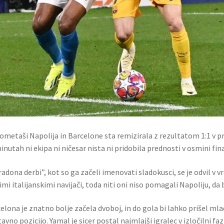
metaši Napolija in Barcelone sta remizirala z rezultatom 1:1 v 
inutah ni ekipa ni ničesar nista ni pridobila prednosti v osmini fin
adona derbi”, kot so ga začeli imenovati sladokusci, se je odvil v vr
imi italijanskimi navijači, toda niti oni niso pomagali Napoliju, da
elona je znatno bolje začela dvoboj, in do gola bi lahko prišel mlad
avno pozicijo. Yamal je sicer postal najmlajši igralec v izločilni faz