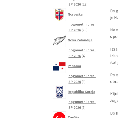
23
SP 2026
23
izdelkov
Do g
Norveška
je N
nogometni dresi
Na o
25
SP 2026
25
izdelkov
s po
Nova Zelandija
Igra
nogometni dresi
izko
4
SP 2026
4
izdelki
ital
Panama
Po o
nogometni dresi
obra
3
SP 2026
3
izdelki
Republika Koreja
Klju
žogo
nogometni dresi
5
SP 2026
5
Do k
izdelkov
Turčija