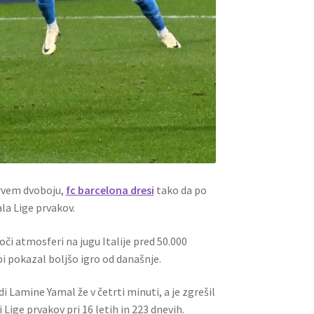
prvem dvoboju,
fc barcelona dresi
tako da po
ala Lige prvakov.
oči atmosferi na jugu Italije pred 50.000
 bi pokazal boljšo igro od današnje.
i Lamine Yamal že v četrti minuti, a je zgrešil
i Lige prvakov pri 16 letih in 223 dnevih.