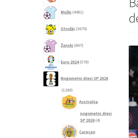
B
4481
Moški
4481
de
izdelkov
3670
Otroški
3670
izdelkov
607
Ženski
607
izdelkov
578
Euro 2024
578
izdelkov
Nogometni dresi SP 2026
1288
1288
izdelkov
Avstralija
nogometni dresi
4
SP 2026
4
izdelki
Curaçao