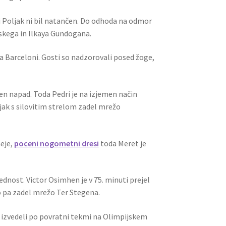
i Poljak ni bil natančen. Do odhoda na odmor
wskega in Ilkaya Gundogana.
la Barceloni. Gosti so nadzorovali posed žoge,
iven napad. Toda Pedri je na izjemen način
ak s silovitim strelom zadel mrežo
eje,
poceni nogometni dresi
toda Meret je
dnost. Victor Osimhen je v 75. minuti prejel
ato pa zadel mrežo Ter Stegena.
e izvedeli po povratni tekmi na Olimpijskem