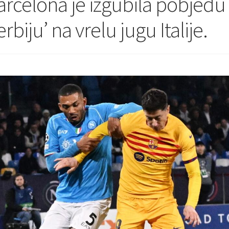
arcelona je izgubila pobjed
rbiju’ na vrelu jugu Italije.