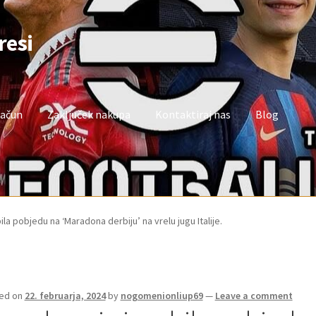
resi
račun
Zaključek nakupa
Kontaktiraj nas
Blog
oj račun
Trgovina
Zaključek nakupa
ila pobjedu na ‘Maradona derbiju’ na vrelu jugu Italije.
ed on
22. februarja, 2024
by
nogomenionliup69
—
Leave a comment