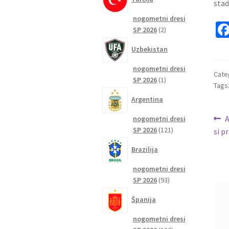
stad
nogometni dresi
2
SP 2026
2
izdelka
Uzbekistan
nogometni dresi
Cate
1
SP 2026
1
Tags
izdelek
Argentina
Na
P
A
nogometni dresi
121
SP 2026
121
p
si p
pr
izdelkov
Brazilija
nogometni dresi
93
SP 2026
93
izdelkov
Španija
nogometni dresi