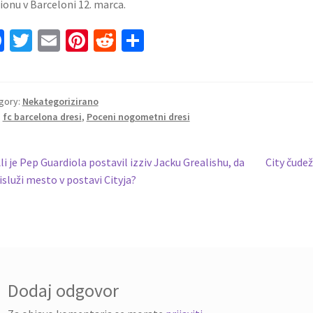
ionu v Barceloni 12. marca.
Fa
T
E
Pi
R
S
ce
wi
m
nt
e
h
b
tt
ai
er
d
ar
o
er
l
es
di
e
gory:
Nekategorizirano
:
fc barcelona dresi
,
Poceni nogometni dresi
o
t
t
k
vigacija
revious
Next
li je Pep Guardiola postavil izziv Jacku Grealishu, da
City čudež
ost:
post:
risluži mesto v postavi Cityja?
ispevka
Dodaj odgovor