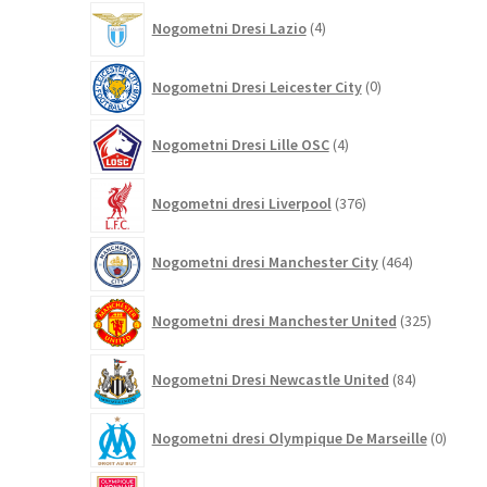
4
Nogometni Dresi Lazio
4
izdelki
0
Nogometni Dresi Leicester City
0
izdelkov
4
Nogometni Dresi Lille OSC
4
izdelki
376
Nogometni dresi Liverpool
376
izdelkov
464
Nogometni dresi Manchester City
464
izdelkov
325
Nogometni dresi Manchester United
325
izdelkov
84
Nogometni Dresi Newcastle United
84
izdelkov
0
Nogometni dresi Olympique De Marseille
0
izdelk
3