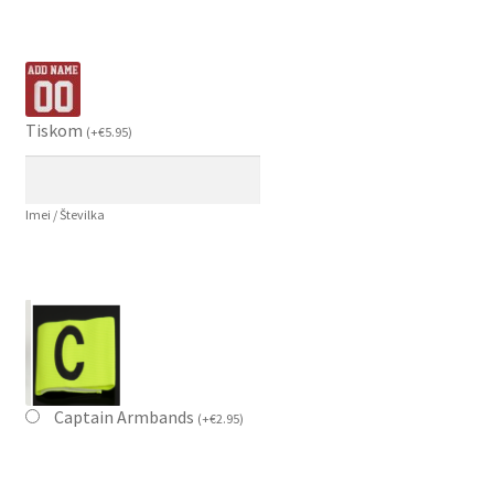
Tiskom
(
+
€
5.95
)
Imei / Številka
Captain Armbands
(
+
€
2.95
)