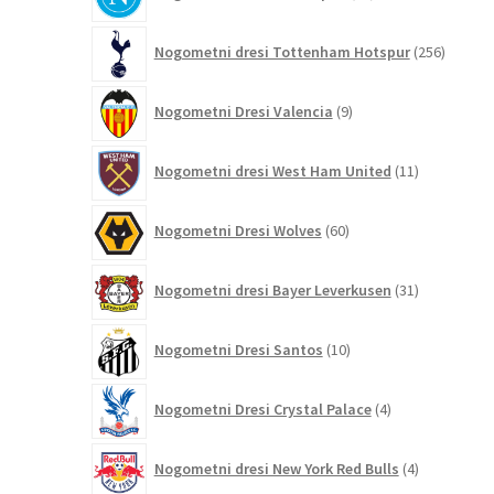
izdelkov
256
Nogometni dresi Tottenham Hotspur
256
izdelko
9
Nogometni Dresi Valencia
9
izdelkov
11
Nogometni dresi West Ham United
11
izdelkov
60
Nogometni Dresi Wolves
60
izdelkov
31
Nogometni dresi Bayer Leverkusen
31
izdelkov
10
Nogometni Dresi Santos
10
izdelkov
4
Nogometni Dresi Crystal Palace
4
izdelki
4
Nogometni dresi New York Red Bulls
4
izdelki