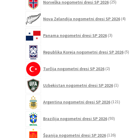
Norveška nogometni dresi SP 2026
25
izdelkov
4
Nova Zelandija nogometni dresi SP 2026
4
izdelki
3
Panama nogometni dresi SP 2026
3
izdelki
5
Republika Koreja nogometni dresi SP 2026
5
izdel
2
Turčija nogometni dresi SP 2026
2
izdelka
1
Uzbekistan nogometni dresi SP 2026
1
izdelek
121
Argentina nogometni dresi SP 2026
121
izdelkov
93
Brazilija nogometni dresi SP 2026
93
izdelkov
126
Španija nogometni dresi SP 2026
126
izdelkov