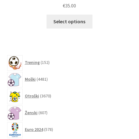
€
35.00
Ta
Select options
izdelek
ima
več
različic.
Možnosti
152
Trening
152
lahko
izdelkov
izberete
4481
Moški
4481
na
izdelkov
strani
3670
izdelka
Otroški
3670
izdelkov
607
Ženski
607
izdelkov
578
Euro 2024
578
izdelkov