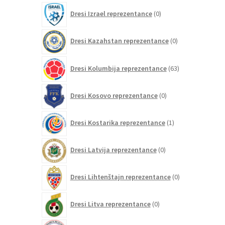
0
Dresi Izrael reprezentance
0
izdelkov
0
Dresi Kazahstan reprezentance
0
izdelkov
63
Dresi Kolumbija reprezentance
63
izdelkov
0
Dresi Kosovo reprezentance
0
izdelkov
1
Dresi Kostarika reprezentance
1
izdelek
0
Dresi Latvija reprezentance
0
izdelkov
0
Dresi Lihtenštajn reprezentance
0
izdelkov
0
Dresi Litva reprezentance
0
izdelkov
0