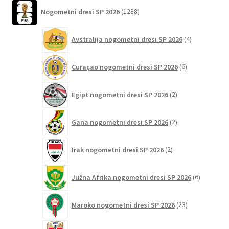
1288
Nogometni dresi SP 2026
1288
izdelkov
4
Avstralija nogometni dresi SP 2026
4
izdelki
6
Curaçao nogometni dresi SP 2026
6
izdelkov
2
Egipt nogometni dresi SP 2026
2
izdelka
2
Gana nogometni dresi SP 2026
2
izdelka
2
Irak nogometni dresi SP 2026
2
izdelka
6
Južna Afrika nogometni dresi SP 2026
6
izdelkov
23
Maroko nogometni dresi SP 2026
23
izdelkov
25