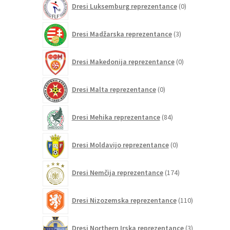
Dresi Luksemburg reprezentance
0
izdelkov
3
Dresi Madžarska reprezentance
3
izdelki
0
Dresi Makedonija reprezentance
0
izdelkov
0
Dresi Malta reprezentance
0
izdelkov
84
Dresi Mehika reprezentance
84
izdelkov
0
Dresi Moldavijo reprezentance
0
izdelkov
174
Dresi Nemčija reprezentance
174
izdelkov
110
Dresi Nizozemska reprezentance
110
izdelkov
3
Dresi Northern Irska reprezentance
3