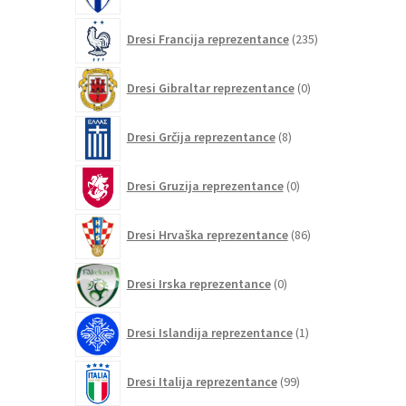
235
Dresi Francija reprezentance
235
izdelkov
0
Dresi Gibraltar reprezentance
0
izdelkov
8
Dresi Grčija reprezentance
8
izdelkov
0
Dresi Gruzija reprezentance
0
izdelkov
86
Dresi Hrvaška reprezentance
86
izdelkov
0
Dresi Irska reprezentance
0
izdelkov
1
Dresi Islandija reprezentance
1
izdelek
99
Dresi Italija reprezentance
99
izdelkov