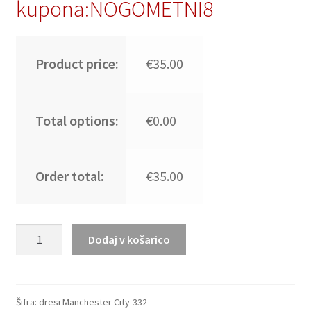
kupona:NOGOMETNI8
Product price:
€35.00
Total options:
€0.00
Order total:
€35.00
Bernardo
Dodaj v košarico
Silva
#20
Manchester
City
Šifra:
dresi Manchester City-332