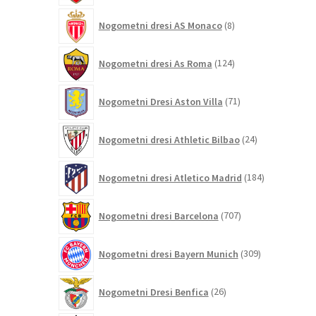
8
Nogometni dresi AS Monaco
8
izdelkov
124
Nogometni dresi As Roma
124
izdelkov
71
Nogometni Dresi Aston Villa
71
izdelkov
24
Nogometni dresi Athletic Bilbao
24
izdelkov
184
Nogometni dresi Atletico Madrid
184
izdelkov
707
Nogometni dresi Barcelona
707
izdelkov
309
Nogometni dresi Bayern Munich
309
izdelkov
26
Nogometni Dresi Benfica
26
izdelkov