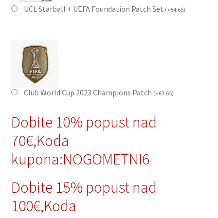
UCL Starball + UEFA Foundation Patch Set
(
+
€
4.65
)
Club World Cup 2023 Champions Patch
(
+
€
3.65
)
Dobite 10% popust nad
70€,Koda
kupona:NOGOMETNI6
Dobite 15% popust nad
100€,Koda