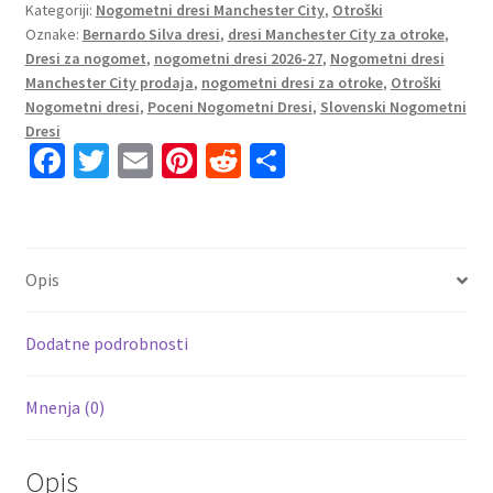
Kategoriji:
Nogometni dresi Manchester City
,
Otroški
Domači
Oznake:
Bernardo Silva dresi
,
dresi Manchester City za otroke
,
2026-
Dresi za nogomet
,
nogometni dresi 2026-27
,
Nogometni dresi
27
Manchester City prodaja
,
nogometni dresi za otroke
,
Otroški
Otroški
Nogometni dresi
,
Poceni Nogometni Dresi
,
Slovenski Nogometni
dresi
Dresi
kompleti
Fa
T
E
Pi
R
S
količina
ce
wi
m
nt
e
h
b
tt
ai
er
d
ar
o
er
l
es
di
e
Opis
o
t
t
k
Dodatne podrobnosti
Mnenja (0)
Opis