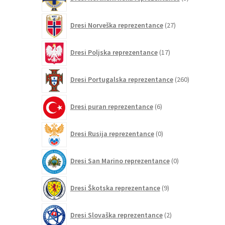
izdelki
27
Dresi Norveška reprezentance
27
izdelkov
17
Dresi Poljska reprezentance
17
izdelkov
260
Dresi Portugalska reprezentance
260
izdelkov
6
Dresi puran reprezentance
6
izdelkov
0
Dresi Rusija reprezentance
0
izdelkov
0
Dresi San Marino reprezentance
0
izdelkov
9
Dresi Škotska reprezentance
9
izdelkov
2
Dresi Slovaška reprezentance
2
izdelka