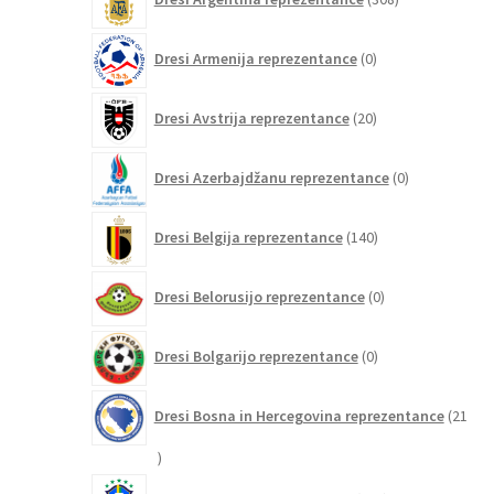
izdelkov
0
Dresi Armenija reprezentance
0
izdelkov
20
Dresi Avstrija reprezentance
20
izdelkov
0
Dresi Azerbajdžanu reprezentance
0
izdelkov
140
Dresi Belgija reprezentance
140
izdelkov
0
Dresi Belorusijo reprezentance
0
izdelkov
0
Dresi Bolgarijo reprezentance
0
izdelkov
Dresi Bosna in Hercegovina reprezentance
21
21
izdelkov
240