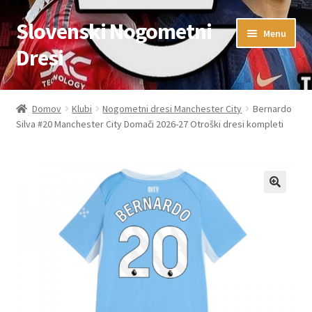
Slovenski Nogometni
Skip
Skip
Menu
to
to
Dresi
navigation
content
Domov
Domov
Klubi
Nogometni dresi Manchester City
Bernardo
Silva #20 Manchester City Domači 2026-27 Otroški dresi kompleti
Blog
FAQs
Kontaktiraj nas
Košarica
Moj račun
Trgovina