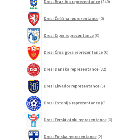
Dresi Brazilija reprezentance
240
izdelkov
0
Dresi Češčina reprezentance
0
izdelkov
0
Dresi Ciper reprezentance
0
izdelkov
0
Dresi Črna gora reprezentance
0
izdelkov
32
Dresi Danska reprezentance
32
izdelkov
5
Dresi Ekvador reprezentance
5
izdelkov
0
Dresi Estonija reprezentance
0
izdelkov
0
Dresi Ferski otoki reprezentance
0
izdelkov
2
Dresi Finska reprezentance
2
izdelka