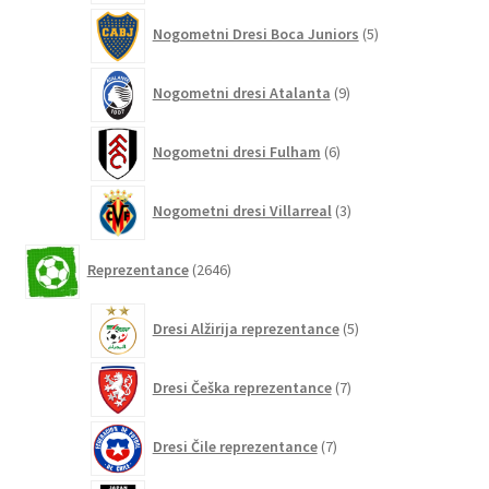
5
Nogometni Dresi Boca Juniors
5
izdelkov
9
Nogometni dresi Atalanta
9
izdelkov
6
Nogometni dresi Fulham
6
izdelkov
3
Nogometni dresi Villarreal
3
izdelki
2646
Reprezentance
2646
izdelkov
5
Dresi Alžirija reprezentance
5
izdelkov
7
Dresi Češka reprezentance
7
izdelkov
7
Dresi Čile reprezentance
7
izdelkov