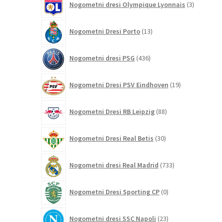
Nogometni dresi Olympique Lyonnais
3
izdelki
13
Nogometni Dresi Porto
13
izdelkov
436
Nogometni dresi PSG
436
izdelkov
19
Nogometni Dresi PSV Eindhoven
19
izdelkov
88
Nogometni Dresi RB Leipzig
88
izdelkov
30
Nogometni Dresi Real Betis
30
izdelkov
733
Nogometni dresi Real Madrid
733
izdelkov
0
Nogometni Dresi Sporting CP
0
izdelkov
23
Nogometni dresi SSC Napoli
23