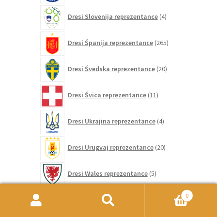
4
Dresi Slovenija reprezentance
4
izdelki
265
Dresi Španija reprezentance
265
izdelkov
20
Dresi Švedska reprezentance
20
izdelkov
11
Dresi Švica reprezentance
11
izdelkov
4
Dresi Ukrajina reprezentance
4
izdelki
20
Dresi Urugvaj reprezentance
20
izdelkov
5
Dresi Wales reprezentance
5
izdelkov
86
0
Dresi Združene države reprezentance
86
izdelkov
Išči:
Iskanje