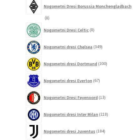
Nogometni Dresi Borussia Monchengladbach
8
8
izdelkov
8
Nogometni Dresi Celtic
8
izdelkov
349
Nogometni dresi Chelsea
349
izdelkov
200
Nogometni dresi Dortmund
200
izdelkov
67
Nogometni dresi Everton
67
izdelkov
13
Nogometni Dresi Feyenoord
13
izdelkov
218
Nogometni dresi Inter Milan
218
izdelkov
184
Nogometni dresi Juventus
184
izdelkov