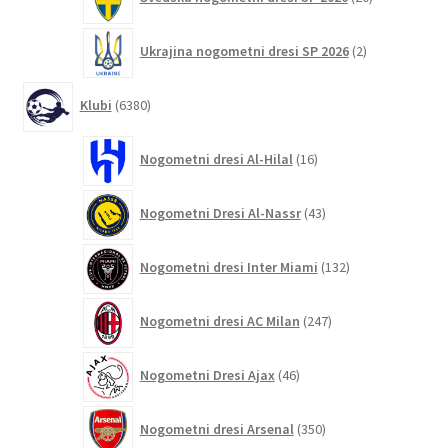
izdelkov
2
Ukrajina nogometni dresi SP 2026
2
izdelka
6380
Klubi
6380
izdelkov
16
Nogometni dresi Al-Hilal
16
izdelkov
43
Nogometni Dresi Al-Nassr
43
izdelkov
132
Nogometni dresi Inter Miami
132
izdelkov
247
Nogometni dresi AC Milan
247
izdelkov
46
Nogometni Dresi Ajax
46
izdelkov
350
Nogometni dresi Arsenal
350
izdelkov