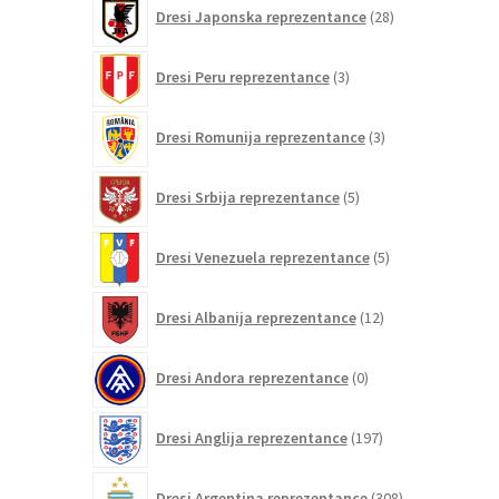
28
Dresi Japonska reprezentance
28
izdelkov
3
Dresi Peru reprezentance
3
izdelki
3
Dresi Romunija reprezentance
3
izdelki
5
Dresi Srbija reprezentance
5
izdelkov
5
Dresi Venezuela reprezentance
5
izdelkov
12
Dresi Albanija reprezentance
12
izdelkov
0
Dresi Andora reprezentance
0
izdelkov
197
Dresi Anglija reprezentance
197
izdelkov
308
Dresi Argentina reprezentance
308