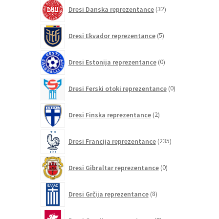
32
Dresi Danska reprezentance
32
izdelkov
5
Dresi Ekvador reprezentance
5
izdelkov
0
Dresi Estonija reprezentance
0
izdelkov
0
Dresi Ferski otoki reprezentance
0
izdelkov
2
Dresi Finska reprezentance
2
izdelka
235
Dresi Francija reprezentance
235
izdelkov
0
Dresi Gibraltar reprezentance
0
izdelkov
8
Dresi Grčija reprezentance
8
izdelkov
0