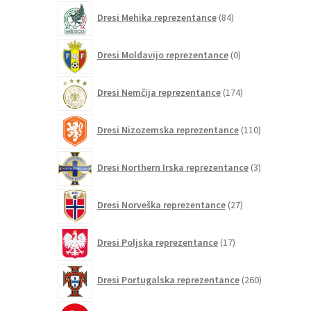
84
Dresi Mehika reprezentance
84
izdelkov
0
Dresi Moldavijo reprezentance
0
izdelkov
174
Dresi Nemčija reprezentance
174
izdelkov
110
Dresi Nizozemska reprezentance
110
izdelkov
3
Dresi Northern Irska reprezentance
3
izdelki
27
Dresi Norveška reprezentance
27
izdelkov
17
Dresi Poljska reprezentance
17
izdelkov
260
Dresi Portugalska reprezentance
260
izdelkov
6