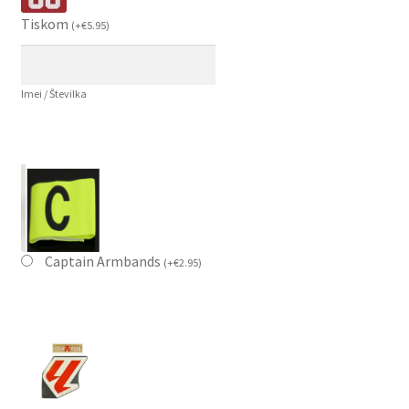
Tiskom
(
+
€
5.95
)
Imei / Številka
Captain Armbands
(
+
€
2.95
)