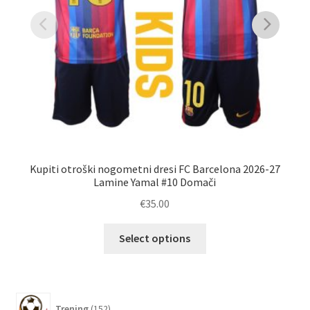
Kupiti otroški nogometni dresi FC Barcelona 2026-27
Ot
Lamine Yamal #10 Domači
€
35.00
Ta
Select options
izdelek
ima
več
različic.
152
Trening
152