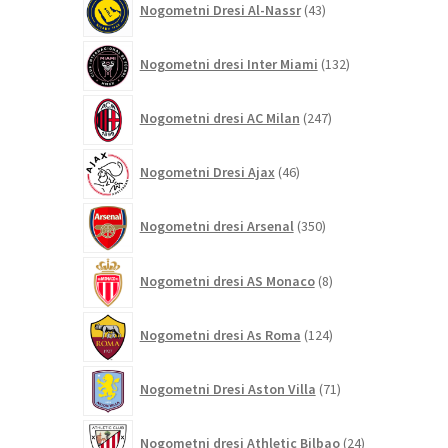
Nogometni Dresi Al-Nassr
43
izdelkov
132
Nogometni dresi Inter Miami
132
izdelkov
247
Nogometni dresi AC Milan
247
izdelkov
46
Nogometni Dresi Ajax
46
izdelkov
350
Nogometni dresi Arsenal
350
izdelkov
8
Nogometni dresi AS Monaco
8
izdelkov
124
Nogometni dresi As Roma
124
izdelkov
71
Nogometni Dresi Aston Villa
71
izdelkov
24
Nogometni dresi Athletic Bilbao
24