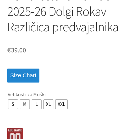
2025-26 Dolgi Rokav
Različica predvajalnika
€
39.00
Size Chart
Velikosti za Moški
S
M
L
XL
XXL