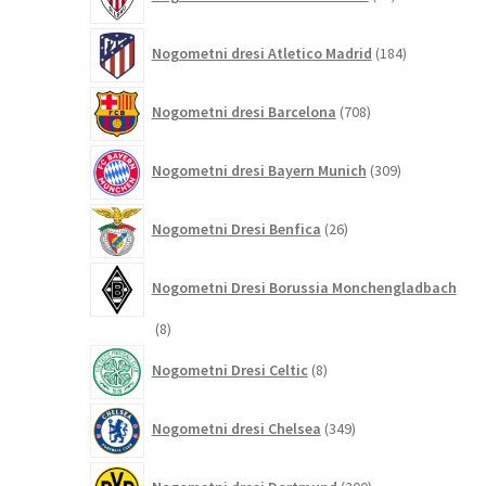
izdelkov
184
Nogometni dresi Atletico Madrid
184
izdelkov
708
Nogometni dresi Barcelona
708
izdelkov
309
Nogometni dresi Bayern Munich
309
izdelkov
26
Nogometni Dresi Benfica
26
izdelkov
Nogometni Dresi Borussia Monchengladbach
8
8
izdelkov
8
Nogometni Dresi Celtic
8
izdelkov
349
Nogometni dresi Chelsea
349
izdelkov
200