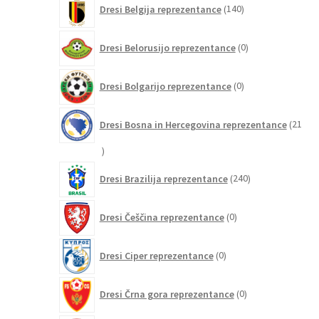
Dresi Belgija reprezentance
140
izdelkov
0
Dresi Belorusijo reprezentance
0
izdelkov
0
Dresi Bolgarijo reprezentance
0
izdelkov
Dresi Bosna in Hercegovina reprezentance
21
21
izdelkov
240
Dresi Brazilija reprezentance
240
izdelkov
0
Dresi Češčina reprezentance
0
izdelkov
0
Dresi Ciper reprezentance
0
izdelkov
0
Dresi Črna gora reprezentance
0
izdelkov