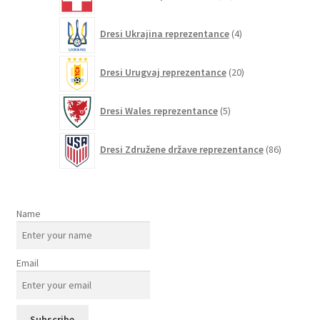
izdelkov
4
Dresi Ukrajina reprezentance
4
izdelki
20
Dresi Urugvaj reprezentance
20
izdelkov
5
Dresi Wales reprezentance
5
izdelkov
86
Dresi Združene države reprezentance
86
izdelkov
Name
Email