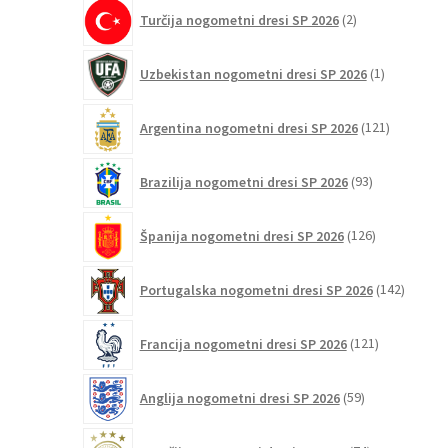
2
Turčija nogometni dresi SP 2026
2
izdelka
1
Uzbekistan nogometni dresi SP 2026
1
izdelek
121
Argentina nogometni dresi SP 2026
121
izdelkov
93
Brazilija nogometni dresi SP 2026
93
izdelkov
126
Španija nogometni dresi SP 2026
126
izdelkov
142
Portugalska nogometni dresi SP 2026
142
izdelko
121
Francija nogometni dresi SP 2026
121
izdelkov
59
Anglija nogometni dresi SP 2026
59
izdelkov
74