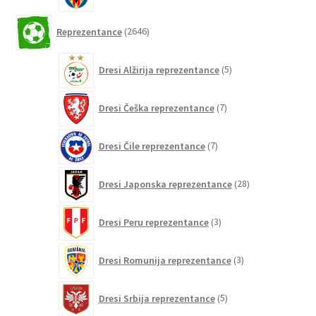
2646
Reprezentance
2646
izdelkov
5
Dresi Alžirija reprezentance
5
izdelkov
7
Dresi Češka reprezentance
7
izdelkov
7
Dresi Čile reprezentance
7
izdelkov
28
Dresi Japonska reprezentance
28
izdelkov
3
Dresi Peru reprezentance
3
izdelki
3
Dresi Romunija reprezentance
3
izdelki
5
Dresi Srbija reprezentance
5
izdelkov