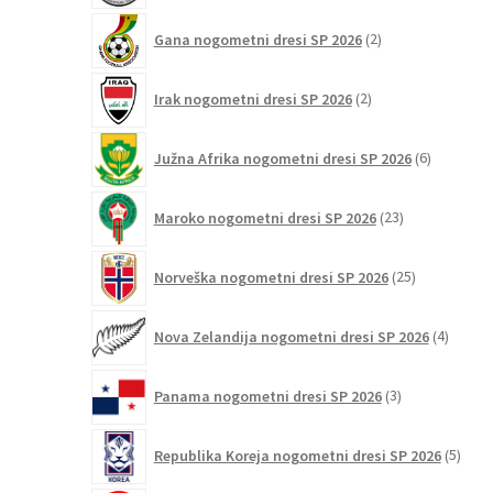
2
Gana nogometni dresi SP 2026
2
izdelka
2
Irak nogometni dresi SP 2026
2
izdelka
6
Južna Afrika nogometni dresi SP 2026
6
izdelkov
23
Maroko nogometni dresi SP 2026
23
izdelkov
25
Norveška nogometni dresi SP 2026
25
izdelkov
4
Nova Zelandija nogometni dresi SP 2026
4
izdelki
3
Panama nogometni dresi SP 2026
3
izdelki
5
Republika Koreja nogometni dresi SP 2026
5
izdel