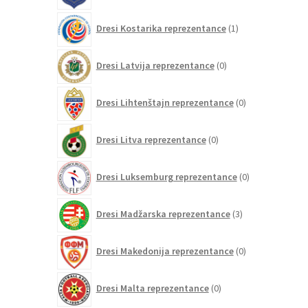
1
Dresi Kostarika reprezentance
1
izdelek
0
Dresi Latvija reprezentance
0
izdelkov
0
Dresi Lihtenštajn reprezentance
0
izdelkov
0
Dresi Litva reprezentance
0
izdelkov
0
Dresi Luksemburg reprezentance
0
izdelkov
3
Dresi Madžarska reprezentance
3
izdelki
0
Dresi Makedonija reprezentance
0
izdelkov
0
Dresi Malta reprezentance
0
izdelkov