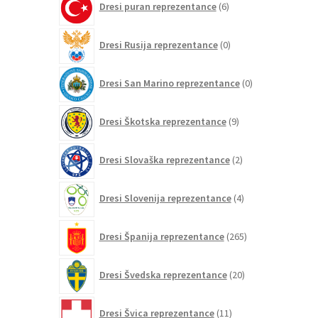
Dresi puran reprezentance
6
izdelkov
0
Dresi Rusija reprezentance
0
izdelkov
0
Dresi San Marino reprezentance
0
izdelkov
9
Dresi Škotska reprezentance
9
izdelkov
2
Dresi Slovaška reprezentance
2
izdelka
4
Dresi Slovenija reprezentance
4
izdelki
265
Dresi Španija reprezentance
265
izdelkov
20
Dresi Švedska reprezentance
20
izdelkov
11
Dresi Švica reprezentance
11