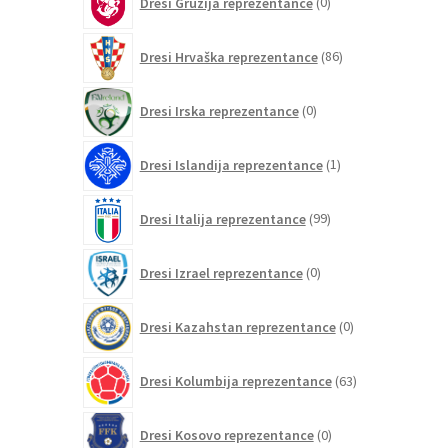
Dresi Gruzija reprezentance
0
izdelkov
86
Dresi Hrvaška reprezentance
86
izdelkov
0
Dresi Irska reprezentance
0
izdelkov
1
Dresi Islandija reprezentance
1
izdelek
99
Dresi Italija reprezentance
99
izdelkov
0
Dresi Izrael reprezentance
0
izdelkov
0
Dresi Kazahstan reprezentance
0
izdelkov
63
Dresi Kolumbija reprezentance
63
izdelkov
0
Dresi Kosovo reprezentance
0
izdelkov