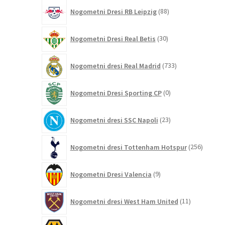
88
Nogometni Dresi RB Leipzig
88
izdelkov
30
Nogometni Dresi Real Betis
30
izdelkov
733
Nogometni dresi Real Madrid
733
izdelkov
0
Nogometni Dresi Sporting CP
0
izdelkov
23
Nogometni dresi SSC Napoli
23
izdelkov
256
Nogometni dresi Tottenham Hotspur
256
izdelko
9
Nogometni Dresi Valencia
9
izdelkov
11
Nogometni dresi West Ham United
11
izdelkov
60