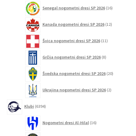
16
Senegal nogometni dresi SP 2026
16
izdelkov
12
Kanada nogometni dresi SP 2026
12
izdelkov
11
Švica nogometni dresi SP 2026
11
izdelkov
8
Grčija nogometni dresi SP 2026
8
izdelkov
20
Švedska nogometni dresi SP 2026
20
izdelkov
2
Ukrajina nogometni dresi SP 2026
2
izdelka
6394
Klubi
6394
izdelkov
16
Nogometni dresi Al-Hilal
16
izdelkov
43