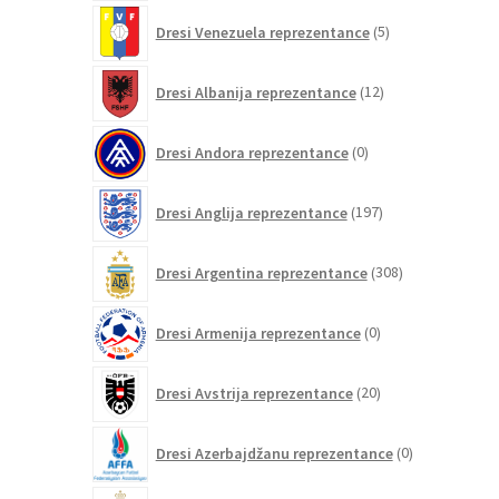
5
Dresi Venezuela reprezentance
5
izdelkov
12
Dresi Albanija reprezentance
12
izdelkov
0
Dresi Andora reprezentance
0
izdelkov
197
Dresi Anglija reprezentance
197
izdelkov
308
Dresi Argentina reprezentance
308
izdelkov
0
Dresi Armenija reprezentance
0
izdelkov
20
Dresi Avstrija reprezentance
20
izdelkov
0
Dresi Azerbajdžanu reprezentance
0
izdelkov
140