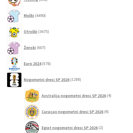
izdelkov
Možnosti
lahko
4490
Moški
4490
izberete
izdelkov
na
3675
Otroški
3675
strani
izdelkov
izdelka
607
Ženski
607
izdelkov
578
Euro 2024
578
izdelkov
1288
Nogometni dresi SP 2026
1288
izdelkov
4
Avstralija nogometni dresi SP 2026
4
izdelki
6
Curaçao nogometni dresi SP 2026
6
izdelkov
2
Egipt nogometni dresi SP 2026
2
izdelka