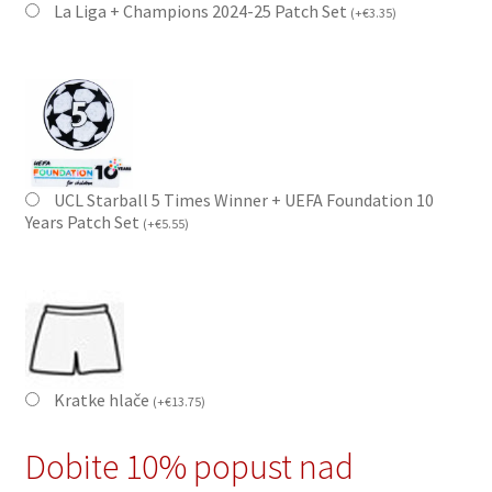
La Liga + Champions 2024-25 Patch Set
(
+
€
3.35
)
UCL Starball 5 Times Winner + UEFA Foundation 10
Years Patch Set
(
+
€
5.55
)
Kratke hlače
(
+
€
13.75
)
Dobite 10% popust nad