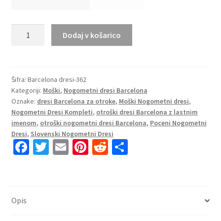
Moški
Dodaj v košarico
Nogometni
Dres
FC
Barcelona
Šifra:
Barcelona dresi-362
Kategoriji:
Moški
,
Nogometni dresi Barcelona
Domači
Oznake:
dresi Barcelona za otroke
,
Moški Nogometni dresi
,
2025-
Nogometni Dresi Kompleti
,
otroški dresi Barcelona z lastnim
26
imenom
,
otroški nogometni dresi Barcelona
,
Poceni Nogometni
Dolgi
Dresi
,
Slovenski Nogometni Dresi
Rokav
Fa
T
E
Pi
R
S
Različica
ce
wi
m
nt
e
h
predvajalnika
b
tt
ai
er
d
ar
količina
o
er
l
es
di
e
Opis
o
t
t