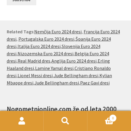
Related Tags
:
Nemčija Euro 2024 dresi
,
Francija Euro 2024
dresi
,
Portugalska Euro 2024 dresi
,
Španija Euro 2024
dresi
,
Italija Euro 2024 dresi
,
Slovenija Euro 2024
dresi
,
Nizozemska Euro 2024 dresi
,
Belgija Euro 2024
dresi
,
Real Madrid dres
,
Anglija Euro 2024 dresi
,
Erling
Haaland dresi
,
Lamine Yamal dresi
,
Cristiano Ronaldo
dresi
,
Lionel Messi dresi
,
Jude Bellingham dresi
,
Kylian
Mbappe dresi
,
Jude Bellingham dresi
,
Paez Gavi dresi
Nogometnionline.com že od leta 2000
navijačem po vsem svetu ponuja poceni
0
Išči:
Iskanje
nogometni dresi.