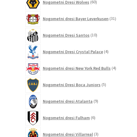
Nogometni Dresi Wolves
60
izdelkov
31
Nogometni dresi Bayer Leverkusen
31
izdelkov
10
Nogometni Dresi Santos
10
izdelkov
4
Nogometni Dresi Crystal Palace
4
izdelki
4
Nogometni dresi New York Red Bulls
4
izdelki
5
Nogometni Dresi Boca Juniors
5
izdelkov
9
Nogometni dresi Atalanta
9
izdelkov
6
Nogometni dresi Fulham
6
izdelkov
3
Nogometni dresi Villarreal
3
izdelki