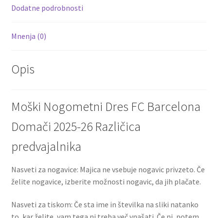
k
Dodatne podrobnosti
Mnenja (0)
Opis
Moški Nogometni Dres FC Barcelona
Domači 2025-26 Različica
predvajalnika
Nasveti za nogavice: Majica ne vsebuje nogavic privzeto. Če
želite nogavice, izberite možnosti nogavic, da jih plačate.
Nasveti za tiskom: Če sta ime in številka na sliki natanko
to, kar želite, vam tega ni treba več vnašati. Če ni, potem