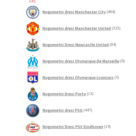
464
Nogometni dresi Manchester City
464
izdelkov
325
Nogometni dresi Manchester United
325
izdelkov
84
Nogometni Dresi Newcastle United
84
izdelkov
0
Nogometni dresi Olympique De Marseille
0
izdelk
3
Nogometni dresi Olympique Lyonnais
3
izdelki
13
Nogometni Dresi Porto
13
izdelkov
447
Nogometni dresi PSG
447
izdelkov
19
Nogometni Dresi PSV Eindhoven
19
izdelkov