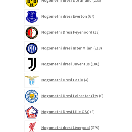
Nogometni dresi Dortmund
200
izdelkov
67
Nogometni dresi Everton
67
izdelkov
13
Nogometni Dresi Feyenoord
13
izdelkov
218
Nogometni dresi Inter Milan
218
izdelkov
186
Nogometni dresi Juventus
186
izdelkov
4
Nogometni Dresi Lazio
4
izdelki
0
Nogometni Dresi Leicester City
0
izdelkov
4
Nogometni Dresi Lille OSC
4
izdelki
376
Nogometni dresi Liverpool
376
izdelkov