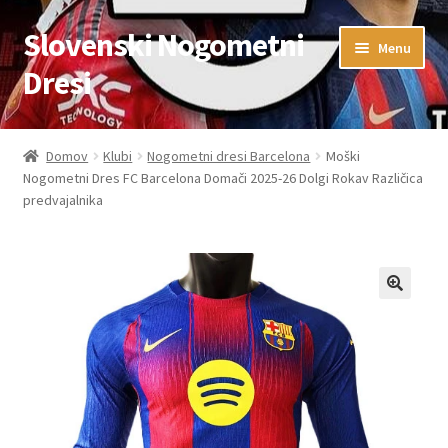
Slovenski Nogometni
Skip
Skip
Menu
to
to
Dresi
navigation
content
Domov
Domov
Klubi
Nogometni dresi Barcelona
Moški
Nogometni Dres FC Barcelona Domači 2025-26 Dolgi Rokav Različica
Blog
predvajalnika
FAQs
Kontaktiraj nas
Košarica
Moj račun
Trgovina