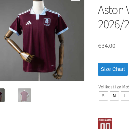
Aston 
2026/2
€
34.00
Size Chart
Velikosti za Mo
S
M
L