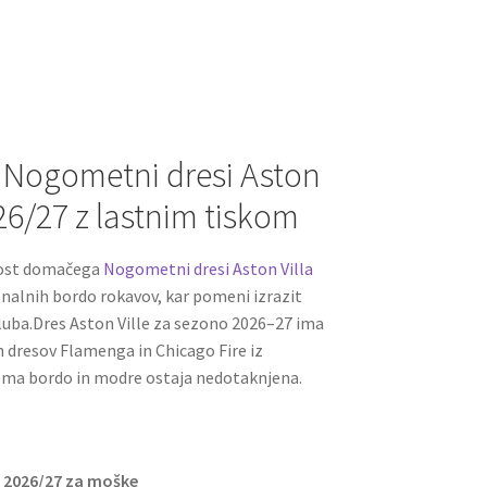
m
nt
e
h
ai
er
d
ar
l
es
di
e
t
t
i Nogometni dresi Aston
26/27 z lastnim tiskom
lnost domačega
Nogometni dresi Aston Villa
onalnih bordo rokavov, kar pomeni izrazit
luba.Dres Aston Ville za sezono 2026–27 ima
jn dresov Flamenga in Chicago Fire iz
hema bordo in modre ostaja nedotaknjena.
C 2026/27 za moške