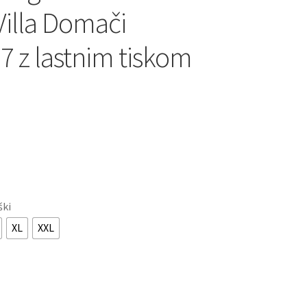
Villa Domači
7 z lastnim tiskom
ški
XL
XXL