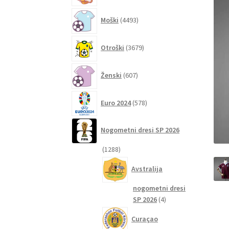
4493
Moški
4493
izdelkov
3679
Otroški
3679
izdelkov
607
Ženski
607
izdelkov
578
Euro 2024
578
izdelkov
Nogometni dresi SP 2026
1288
1288
izdelkov
Avstralija
nogometni dresi
4
SP 2026
4
izdelki
Curaçao