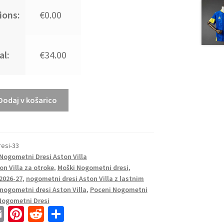
ions:
€0.00
al:
€34.00
Dodaj v košarico
resi-33
Nogometni Dresi Aston Villa
on Villa za otroke
,
Moški Nogometni dresi
,
2026-27
,
nogometni dresi Aston Villa z lastnim
 nogometni dresi Aston Villa
,
Poceni Nogometni
Nogometni Dresi
E
Pi
R
S