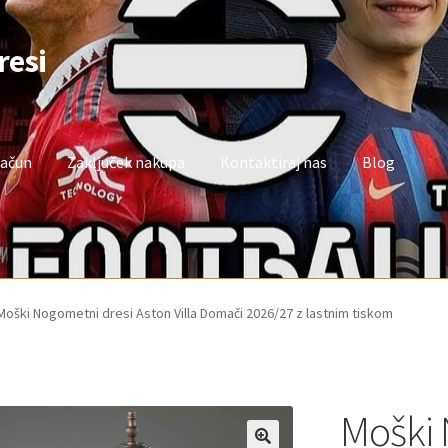
resi
račun
Zaključek nakupa
Kontaktiraj nas
Blog
oj račun
Trgovina
Zaključek nakupa
Moški Nogometni dresi Aston Villa Domači 2026/27 z lastnim tiskom
Moški 