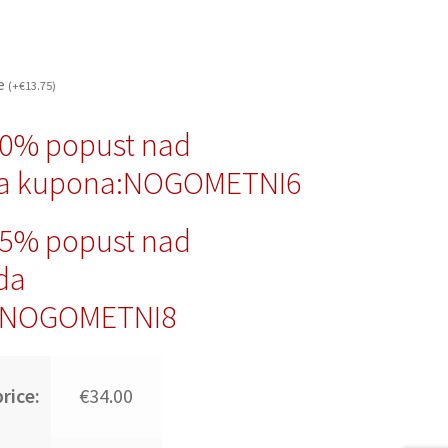
če
(
+
€
13.75
)
10% popust nad
da kupona:NOGOMETNI6
15% popust nad
da
:NOGOMETNI8
rice:
€34.00