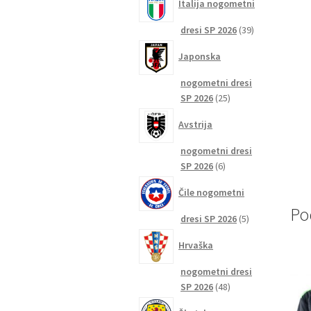
Italija nogometni
39
dresi SP 2026
39
izdelkov
Japonska
nogometni dresi
25
SP 2026
25
izdelkov
Avstrija
nogometni dresi
6
SP 2026
6
izdelkov
Čile nogometni
Po
5
dresi SP 2026
5
izdelkov
Hrvaška
nogometni dresi
48
SP 2026
48
izdelkov