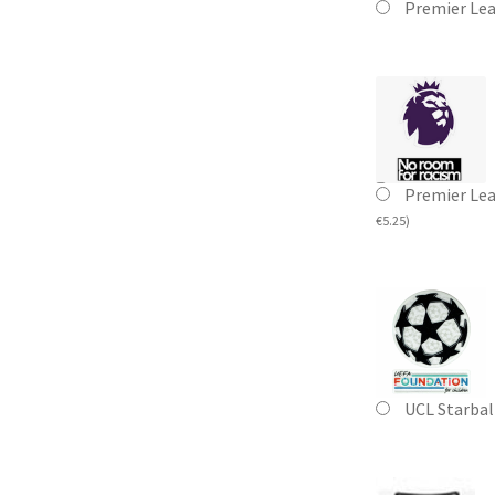
Premier Le
Premier Le
€
5.25
)
UCL Starbal