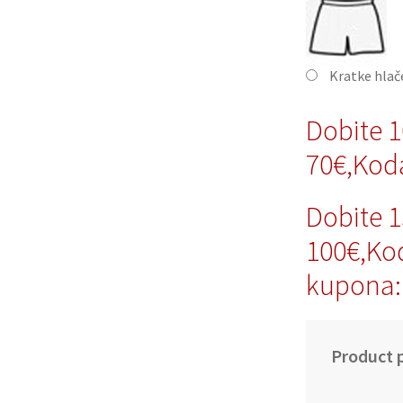
Kratke hla
Dobite 
70€,Ko
Dobite 
100€,Ko
kupona
Product p