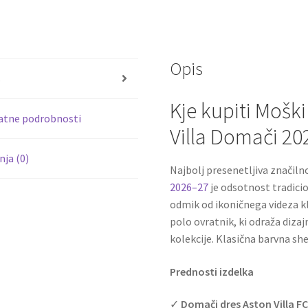
ce
wi
b
tt
o
er
Opis
o
s
k
Kje kupiti Mošk
atne podrobnosti
Villa Domači 20
ja (0)
Najbolj presenetljiva znači
2026–27
je odsotnost tradici
odmik od ikoničnega videza k
polo ovratnik, ki odraža diza
kolekcije. Klasična barvna s
Prednosti izdelka
✓
Domači dres Aston Villa F