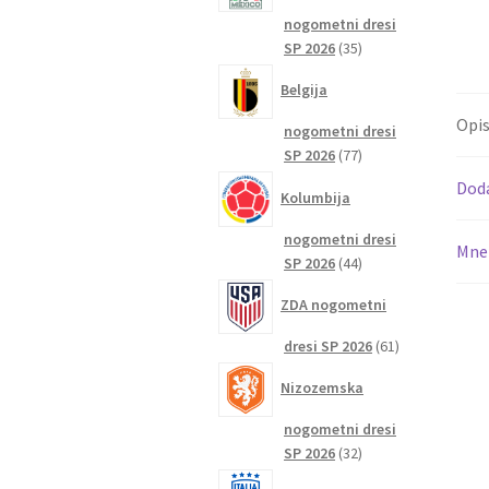
nogometni dresi
35
SP 2026
35
izdelkov
Belgija
Opi
nogometni dresi
77
SP 2026
77
izdelkov
Dod
Kolumbija
nogometni dresi
Mnen
44
SP 2026
44
izdelkov
ZDA nogometni
61
dresi SP 2026
61
izdelkov
Nizozemska
nogometni dresi
32
SP 2026
32
izdelkov