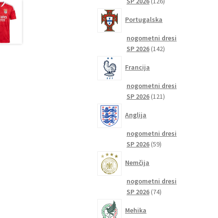
126
SP 2026
126
izdelkov
Portugalska
nogometni dresi
142
SP 2026
142
izdelkov
Francija
nogometni dresi
121
SP 2026
121
izdelkov
Anglija
nogometni dresi
59
SP 2026
59
izdelkov
Nemčija
nogometni dresi
74
SP 2026
74
izdelkov
Mehika