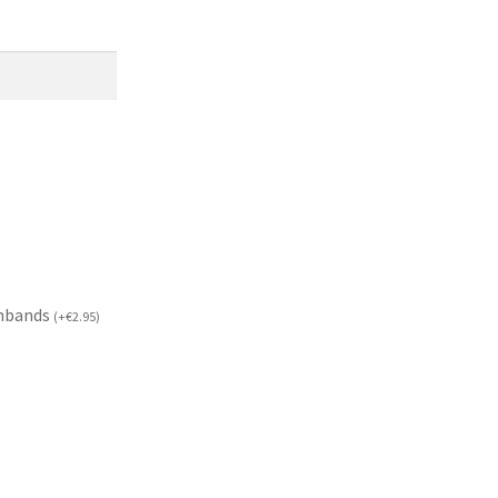
mbands
(
+
€
2.95
)