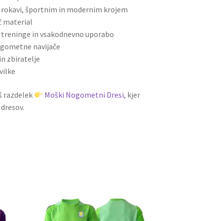
 rokavi, športnim in modernim krojem
č material
 treninge in vsakodnevno uporabo
nogometne navijače
in zbiratelje
vilke
š razdelek
Moški Nogometni Dresi
, kjer
 dresov.