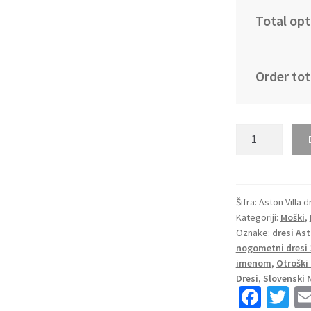
Total opt
Order tot
Moški
Nogometni
dresi
Aston
Villa
Šifra:
Aston Villa d
Kategoriji:
Moški
,
Domači
Oznake:
dresi Ast
2026/27
nogometni dresi 
z
imenom
,
Otroški
lastnim
Dresi
,
Slovenski 
tiskom
Fa
T
količina