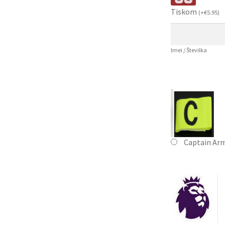
Tiskom
(
+
€
5.95
)
Imei / Številka
Captain Ar