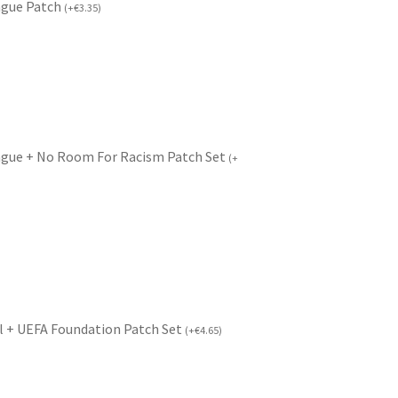
ague Patch
(
+
€
3.35
)
ague + No Room For Racism Patch Set
(
+
l + UEFA Foundation Patch Set
(
+
€
4.65
)